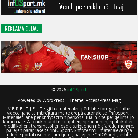
REKLAMA E JUAJ
© 2026
infOSport
Powered by
WordPress
| Theme:
AccessPress Mag
V Ë R E J T J E – Të gjitha materialet, përfshirë fotografitë dhe
videot, janë të mbrojtura me të drejta autoriale të “infOSport”.
Materialet janë për shfrytëzimin personal tuajin dhe për qëllime jo-
komerciale. Ato nuk mund të kopjohen, riprodhohen, ripublikohen,
modifikohen, transmetohen ose distribuohen në çfarëdo mënyre,
pa lejen paraprake të “infOSport”. Shfrytëzimi i materialeve nga
ndonjë portal ose medium tjetër, pa lejen e “infOSport”, është