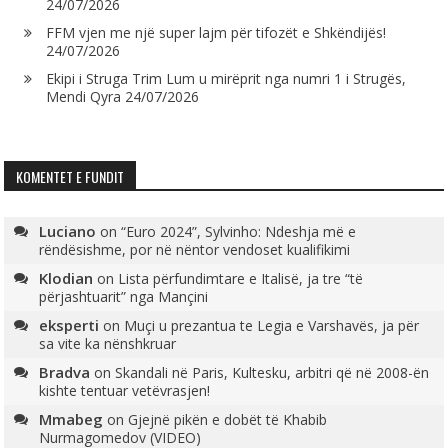
24/07/2026
FFM vjen me një super lajm për tifozët e Shkëndijës!
24/07/2026
Ekipi i Struga Trim Lum u mirëprit nga numri 1 i Strugës,
Mendi Qyra
24/07/2026
KOMENTET E FUNDIT
Luciano
on
“Euro 2024”, Sylvinho: Ndeshja më e
rëndësishme, por në nëntor vendoset kualifikimi
Klodian
on
Lista përfundimtare e Italisë, ja tre “të
përjashtuarit” nga Mançini
eksperti
on
Muçi u prezantua te Legia e Varshavës, ja për
sa vite ka nënshkruar
Bradva
on
Skandali në Paris, Kultesku, arbitri që në 2008-ën
kishte tentuar vetëvrasjen!
Mmabeg
on
Gjejnë pikën e dobët të Khabib
Nurmagomedov (VIDEO)