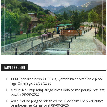
LAJMET E FUNDIT
FFM i qëndron besnik UEFA-s, Çeferin ka përkrahjen e plotë
nga Omeragiç
08/08/2026
Gafuri: Në Shtip ndaj Bregallnicës udhëtojmë për një rezultat
pozitiv
08/08/2026
Asani flet në prag të ndeshjes me Tikveshin: Tre pikët duhet
të mbeten në Kumanovë!
08/08/2026