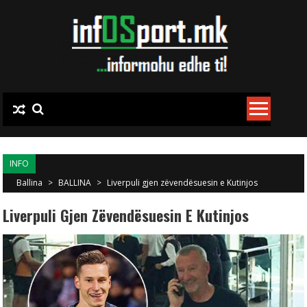
Skip to content
INFO
Ballina
>
BALLINA
>
Liverpuli gjen zëvendësuesin e Kutinjos
Liverpuli Gjen Zëvendësuesin E Kutinjos