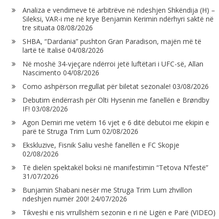
Analiza e vendimeve të arbitrëve në ndeshjen Shkëndija (H) –
Sileksi, VAR-i me në krye Benjamin Kerimin ndërhyri saktë në
tre situata
08/08/2026
SHBA, “Dardania” pushton Gran Paradison, majën më të
lartë të Italisë
04/08/2026
Në moshë 34-vjeçare ndërroi jetë luftëtari i UFC-së, Allan
Nascimento
04/08/2026
Como ashpërson rregullat për biletat sezonale!
03/08/2026
Debutim ëndërrash për Olti Hysenin me fanellën e Brøndby
IF!
03/08/2026
Agon Demiri me vetëm 16 vjet e 6 ditë debutoi me ekipin e
parë të Struga Trim Lum
02/08/2026
Ekskluzive, Fisnik Saliu veshë fanellën e FC Skopje
02/08/2026
Të dielën spektakël boksi në manifestimin “Tetova N’festë”
31/07/2026
Bunjamin Shabani nesër me Struga Trim Lum zhvillon
ndeshjen numër 200!
24/07/2026
Tikveshi e nis vrrullshëm sezonin e ri në Ligën e Parë (VIDEO)