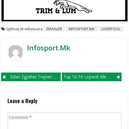
Gjithsej të etiketuara
DRAXLER
INFOSPORT.MK
LIVERPOOL
Infosport.mk
Post navigation
Zidan Zgjidhet Trajneri Më I Mirë Në Francë Për Vitin 2017
Top 10-Të Lojtarët Më Të Shtrenjtë? Hysaj Renditet I 8-Ti!
Leave a Reply