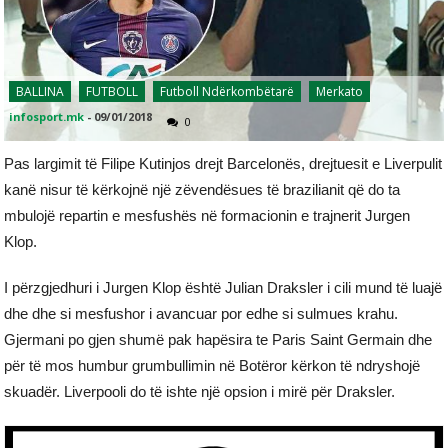
BALLINA
FUTBOLL
Futboll Ndërkombëtarë
Merkato
infosport.mk
-
09/01/2018
0
Pas largimit të Filipe Kutinjos drejt Barcelonës, drejtuesit e Liverpulit
kanë nisur të kërkojnë një zëvendësues të brazilianit që do ta
mbulojë repartin e mesfushës në formacionin e trajnerit Jurgen
Klop.
I përzgjedhuri i Jurgen Klop është Julian Draksler i cili mund të luajë
dhe dhe si mesfushor i avancuar por edhe si sulmues krahu.
Gjermani po gjen shumë pak hapësira te Paris Saint Germain dhe
për të mos humbur grumbullimin në Botëror kërkon të ndryshojë
skuadër. Liverpooli do të ishte një opsion i mirë për Draksler.