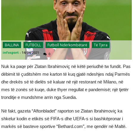
BALLINA
FUTBOLL
Futboll Ndërkombëtarë
Të Tjera
infosport
-
14/04/2021
0
Nuk ka paqe për Zlatan Ibrahimoviç në këtë periudhë tw fundit. Pas
dëbimit të çuditshëm me karton të kuq gjatë ndeshjes ndaj Parmës
dhe drekës së të dielës së kaluar në një restorant në Milano, në
mes të zonës së kuqe, duke thyer rregullat e pandemisë; një tjetër
tronditje e mundshme arrin nga Suedia.
Në fakt, gazeta “Aftonbladet” raporton se Zlatan Ibrahimoviç ka
shkelur kodin e etikës së FIFA-s dhe UEFA-s si bashkëpronar i
markës së basteve sportive “Bethard.com”, me qendër në Maltë.