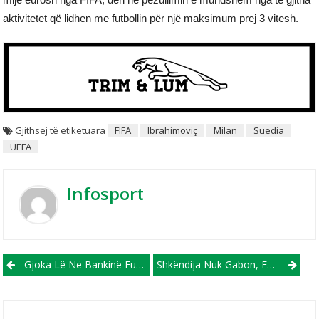
aktivitetet që lidhen me futbollin për një maksimum prej 3 vitesh.
Gjithsej të etiketuara
FIFA
Ibrahimoviç
Milan
Suedia
UEFA
Infosport
Post navigation
Gjoka Lë Në Bankinë Futbollistin Më Në Formë
Shkëndija Nuk Gabon, FC Shkupi Turpërohet Nga Bellasica, Barazime Për Struga T&L Dhe Renovën