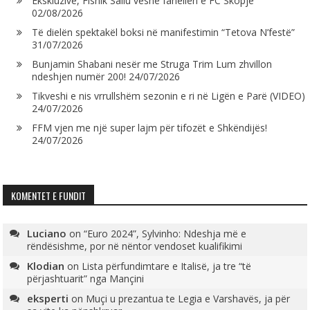
Ekskluzive, Fisnik Saliu veshë fanellën e FC Skopje
02/08/2026
Të dielën spektakël boksi në manifestimin “Tetova N’festë”
31/07/2026
Bunjamin Shabani nesër me Struga Trim Lum zhvillon
ndeshjen numër 200!
24/07/2026
Tikveshi e nis vrrullshëm sezonin e ri në Ligën e Parë (VIDEO)
24/07/2026
FFM vjen me një super lajm për tifozët e Shkëndijës!
24/07/2026
KOMENTET E FUNDIT
Luciano
on
“Euro 2024”, Sylvinho: Ndeshja më e
rëndësishme, por në nëntor vendoset kualifikimi
Klodian
on
Lista përfundimtare e Italisë, ja tre “të
përjashtuarit” nga Mançini
eksperti
on
Muçi u prezantua te Legia e Varshavës, ja për