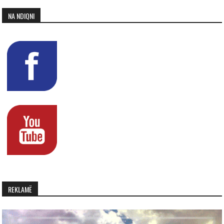
NA NDIQNI
REKLAMË