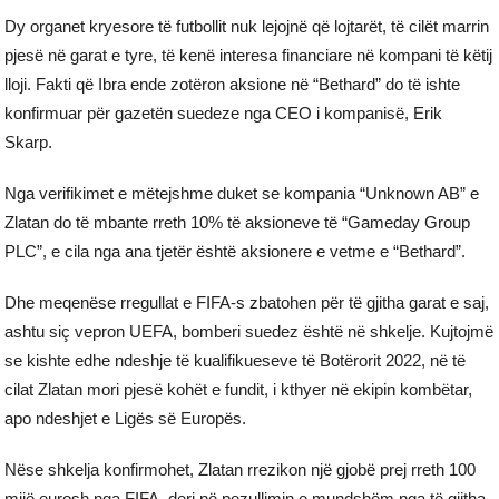
Dy organet kryesore të futbollit nuk lejojnë që lojtarët, të cilët marrin
pjesë në garat e tyre, të kenë interesa financiare në kompani të këtij
lloji. Fakti që Ibra ende zotëron aksione në “Bethard” do të ishte
konfirmuar për gazetën suedeze nga CEO i kompanisë, Erik
Skarp.
Nga verifikimet e mëtejshme duket se kompania “Unknown AB” e
Zlatan do të mbante rreth 10% të aksioneve të “Gameday Group
PLC”, e cila nga ana tjetër është aksionere e vetme e “Bethard”.
Dhe meqenëse rregullat e FIFA-s zbatohen për të gjitha garat e saj,
ashtu siç vepron UEFA, bomberi suedez është në shkelje. Kujtojmë
se kishte edhe ndeshje të kualifikueseve të Botërorit 2022, në të
cilat Zlatan mori pjesë kohët e fundit, i kthyer në ekipin kombëtar,
apo ndeshjet e Ligës së Europës.
Nëse shkelja konfirmohet, Zlatan rrezikon një gjobë prej rreth 100
mijë eurosh nga FIFA, deri në pezullimin e mundshëm nga të gjitha