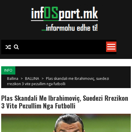
Skip to content
INFO
Ballina
>
BALLINA
>
Plas skandali me Ibrahimoviç, suedezi
rrezikon 3 vite pezullim nga futbolli
Plas Skandali Me Ibrahimoviç, Suedezi Rrezikon
3 Vite Pezullim Nga Futbolli