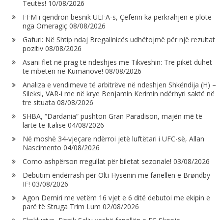
Teutës!
10/08/2026
FFM i qëndron besnik UEFA-s, Çeferin ka përkrahjen e plotë
nga Omeragiç
08/08/2026
Gafuri: Në Shtip ndaj Bregallnicës udhëtojmë për një rezultat
pozitiv
08/08/2026
Asani flet në prag të ndeshjes me Tikveshin: Tre pikët duhet
të mbeten në Kumanovë!
08/08/2026
Analiza e vendimeve të arbitrëve në ndeshjen Shkëndija (H) –
Sileksi, VAR-i me në krye Benjamin Kerimin ndërhyri saktë në
tre situata
08/08/2026
SHBA, “Dardania” pushton Gran Paradison, majën më të
lartë të Italisë
04/08/2026
Në moshë 34-vjeçare ndërroi jetë luftëtari i UFC-së, Allan
Nascimento
04/08/2026
Como ashpërson rregullat për biletat sezonale!
03/08/2026
Debutim ëndërrash për Olti Hysenin me fanellën e Brøndby
IF!
03/08/2026
Agon Demiri me vetëm 16 vjet e 6 ditë debutoi me ekipin e
parë të Struga Trim Lum
02/08/2026