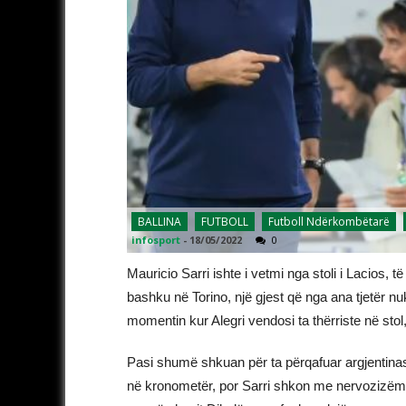
BALLINA
FUTBOLL
Futboll Ndërkombëtarë
infosport
-
18/05/2022
0
Mauricio Sarri ishte i vetmi nga stoli i Lacios, të
bashku në Torino, një gjest që nga ana tjetër nuk
momentin kur Alegri vendosi ta thërriste në stol,
Pasi shumë shkuan për ta përqafuar argjentinasi
në kronometër, por Sarri shkon me nervozizëm te