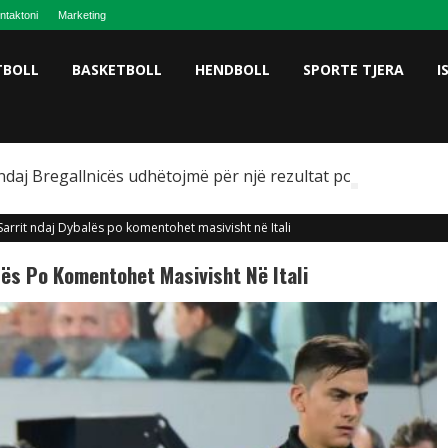
ntaktoni
Marketing
TBOLL
BASKETBOLL
HENDBOLL
SPORTE TJERA
I
ndaj Bregallnicës udhëtojmë për një rezultat pozitiv
 Sarrit ndaj Dybalës po komentohet masivisht në Itali
lës Po Komentohet Masivisht Në Itali