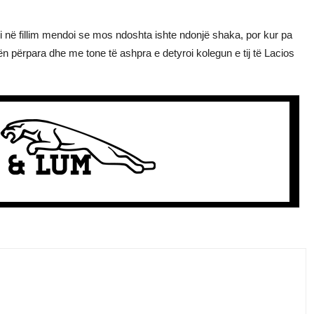
li në fillim mendoi se mos ndoshta ishte ndonjë shaka, por kur pa
dorën përpara dhe me tone të ashpra e detyroi kolegun e tij të Lacios