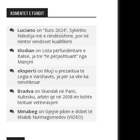
KOMENTET E FUNDIT
Luciano
on
“Euro 2024”, Sylvinho:
Ndeshja më e rëndësishme, por në
nëntor vendoset kualifikimi
Klodian
on
Lista përfundimtare e
Italisë, ja tre “të përjashtuarit” nga
Mançini
eksperti
on
Muçi u prezantua te
Legia e Varshavës, ja për sa vite ka
nënshkruar
Bradva
on
Skandali në Paris,
Kultesku, arbitri që në 2008-ën kishte
tentuar vetëvrasjen!
Mmabeg
on
Gjejnë pikën e dobët të
Khabib Nurmagomedov (VIDEO)