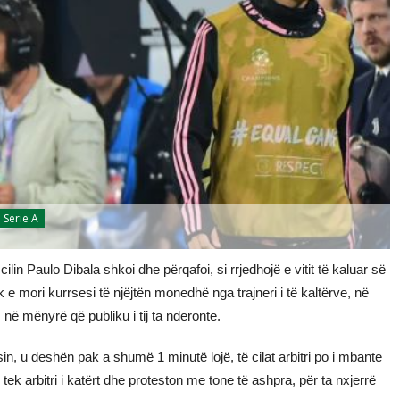
Serie A
 cilin Paulo Dibala shkoi dhe përqafoi, si rrjedhojë e vitit të kaluar së
 e mori kurrsesi të njëjtën monedhë nga trajneri i të kaltërve, në
 në mënyrë që publiku i tij ta nderonte.
n, u deshën pak a shumë 1 minutë lojë, të cilat arbitri po i mbante
k arbitri i katërt dhe proteston me tone të ashpra, për ta nxjerrë