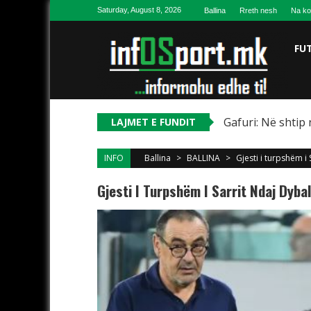
Skip to content
Saturday, August 8, 2026
Ballina
Rreth nesh
Na ko
FU
Gafuri: Në shtip 
LAJMET E FUNDIT
INFO
Ballina
>
BALLINA
>
Gjesti i turpshëm i
Gjesti I Turpshëm I Sarrit Ndaj Dyba