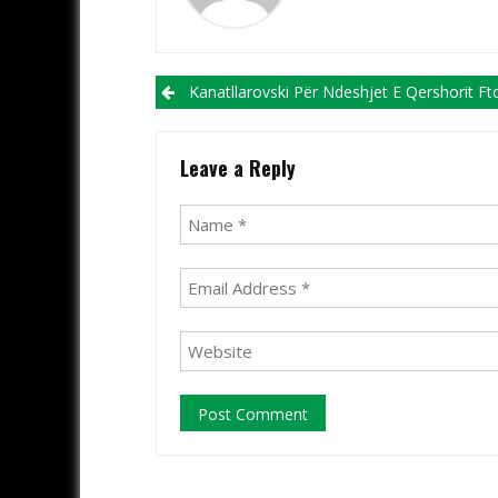
Post navigation
Kanatllarovski Për Ndeshjet E Qershorit Fton Plotë 8 Shqiptarë Te Maqedo
Leave a Reply