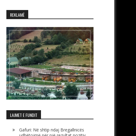
REKLAMË
LAJMET E FUNDIT
Gafuri: Në shtip ndaj Bregallnicës
udhëtojmë për një rezultat pozitiv