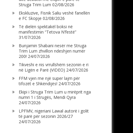
Struga Trim Lum
02/08/2026
Ekskluzive, Fisnik Saliu veshë fanellën
e FC Skopje
02/08/2026
Të dielën spektakël boksi në
manifestimin “Tetova N’festë”
31/07/2026
Bunjamin Shabani nesër me Struga
Trim Lum zhvillon ndeshjen numër
200!
24/07/2026
Tikveshi e nis vrrullshëm sezonin e ri
në Ligën e Parë (VIDEO)
24/07/2026
FFM vjen me një super lajm për
tifozët e Shkëndijës!
24/07/2026
Ekipi i Struga Trim Lum u mirëprit nga
numri 1 i Strugës, Mendi Qyra
24/07/2026
LPFMV, nigeriani Lawal autorë i golit
të parë për sezonin 2026/27
24/07/2026