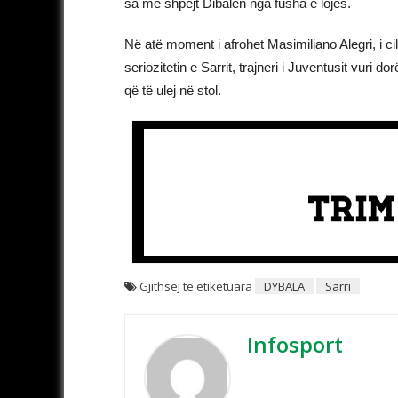
sa më shpejt Dibalën nga fusha e lojës.
Në atë moment i afrohet Masimiliano Alegri, i ci
seriozitetin e Sarrit, trajneri i Juventusit vuri 
që të ulej në stol.
Gjithsej të etiketuara
DYBALA
Sarri
Infosport