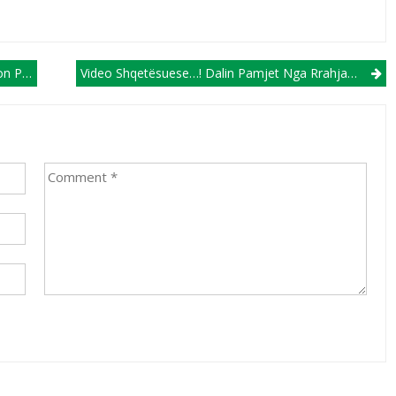
nia U21
Video Shqetësuese…! Dalin Pamjet Nga Rrahja Brutale E Tifozit Të Vdekur Të Portos!