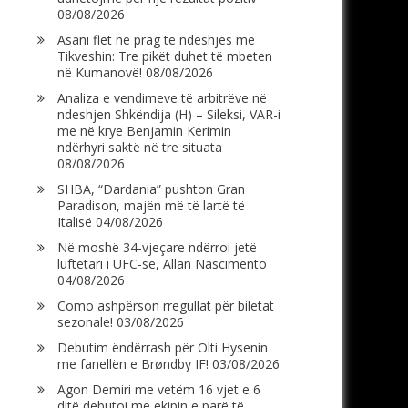
08/08/2026
Asani flet në prag të ndeshjes me
Tikveshin: Tre pikët duhet të mbeten
në Kumanovë!
08/08/2026
Analiza e vendimeve të arbitrëve në
ndeshjen Shkëndija (H) – Sileksi, VAR-i
me në krye Benjamin Kerimin
ndërhyri saktë në tre situata
08/08/2026
SHBA, “Dardania” pushton Gran
Paradison, majën më të lartë të
Italisë
04/08/2026
Në moshë 34-vjeçare ndërroi jetë
luftëtari i UFC-së, Allan Nascimento
04/08/2026
Como ashpërson rregullat për biletat
sezonale!
03/08/2026
Debutim ëndërrash për Olti Hysenin
me fanellën e Brøndby IF!
03/08/2026
Agon Demiri me vetëm 16 vjet e 6
ditë debutoi me ekipin e parë të