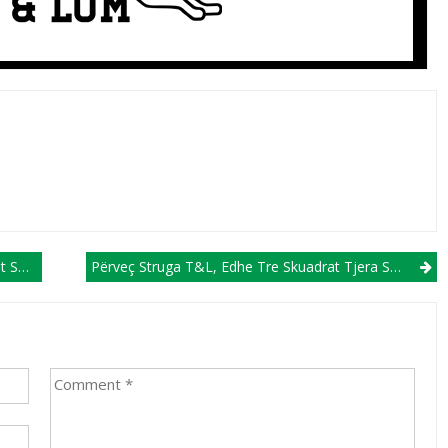
League
Përveç Struga T&L, Edhe Tre Skuadrat Tjera Shqiptare Kampione Mësuan Kundërshtarët E Tyre