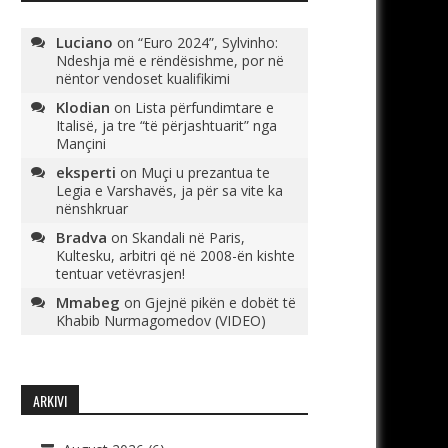
Luciano
on
“Euro 2024”, Sylvinho:
Ndeshja më e rëndësishme, por në
nëntor vendoset kualifikimi
Klodian
on
Lista përfundimtare e
Italisë, ja tre “të përjashtuarit” nga
Mançini
eksperti
on
Muçi u prezantua te
Legia e Varshavës, ja për sa vite ka
nënshkruar
Bradva
on
Skandali në Paris,
Kultesku, arbitri që në 2008-ën kishte
tentuar vetëvrasjen!
Mmabeg
on
Gjejnë pikën e dobët të
Khabib Nurmagomedov (VIDEO)
ARKIVI