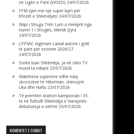
në Ligën e Parë (VIDEO)
24/07/2026
FFM vjen me një super lajm për
tifozët e Shkëndijës!
24/07/2026
Ekipi i Struga Trim Lum u mirëprit nga
numri 1 i Strugës, Mendi Qyra
24/07/2026
LPFMV, nigeriani Lawal autorë i golit
të parë për sezonin 2026/27
24/07/2026
Sonte luan Shkëndija, ja në cilën TV
mund ta ndiqni!
23/07/2026
Malisheva superiore edhe ndaj
skocezëve të Hibernian, shënojnë
Uka dhe Nafiu
23/07/2026
Të premtën starton kampionati i 35-
të në futboll! Shkëndija e Haraçinës
debutuesja e vetme
23/07/2026
KOMENTET E FUNDIT