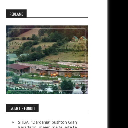
REKLAMË
LAJMET E FUNDIT
SHBA, “Dardania” pushton Gran
Paradison, majën më të lartë të