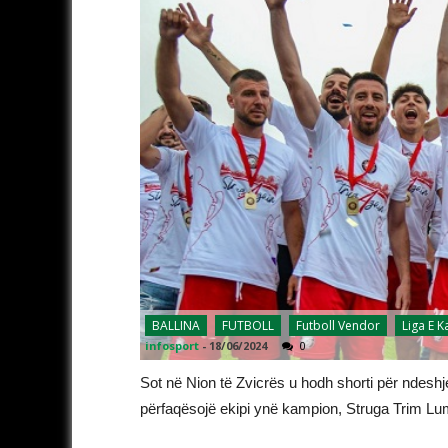
BALLINA
FUTBOLL
Futboll Vendor
Liga E 
infosport
-
18/06/2024
0
Sot në Nion të Zvicrës u hodh shorti për ndeshj
përfaqësojë ekipi ynë kampion, Struga Trim Lu