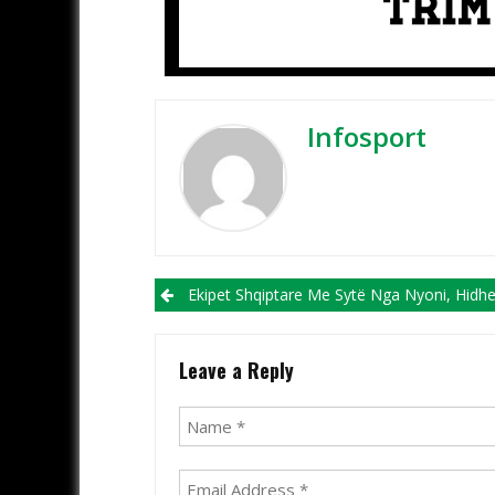
Infosport
Post navigation
Ekipet Shqiptare Me Sytë Nga Nyoni, Hidhet Sot Shorti Për Champions, Europa Dhe Conference 
Leave a Reply