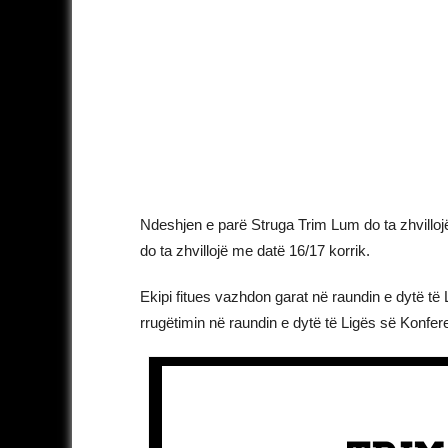
Ndeshjen e parë Struga Trim Lum do ta zhvilloj
do ta zhvillojë me datë 16/17 korrik.
Ekipi fitues vazhdon garat në raundin e dytë t
rrugëtimin në raundin e dytë të Ligës së Konfer