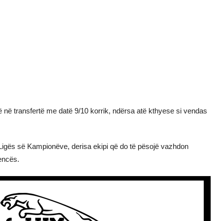
ë në transfertë me datë 9/10 korrik, ndërsa atë kthyese si vendas
ë Ligës së Kampionëve, derisa ekipi që do të pësojë vazhdon
encës.