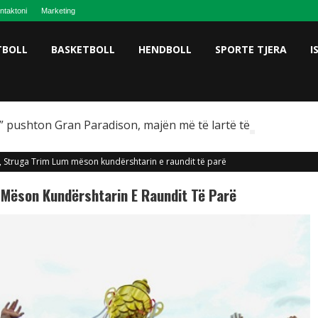
ntaktoni
Marketing
TBOLL
BASKETBOLL
HENDBOLL
SPORTE TJERA
I
 pushton Gran Paradison, majën më të lartë të Italisë
 Struga Trim Lum mëson kundërshtarin e raundit të parë
 Mëson Kundërshtarin E Raundit Të Parë