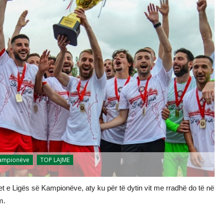
Kampionëve
TOP LAJME
et e Ligës së Kampionëve, aty ku për të dytin vit me rradhë do të në
m.