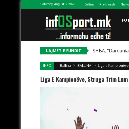
Skip to content
Saturday, August 8, 2026
Ballina
Rreth nesh
Na ko
FU
SHBA, “Dardania”
LAJMET E FUNDIT
INFO
Ballina
>
BALLINA
>
Liga e Kampionëve,
Liga E Kampionëve, Struga Trim Lum