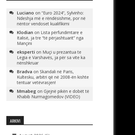
Luciano
on
“Euro 2024”, Sylvinho:
Ndeshja më e rëndësishme, por në
nëntor vendoset kualifikimi
Klodian
on
Lista përfundimtare e
Italisë, ja tre “të përjashtuarit” nga
Mançini
eksperti
on
Muçi u prezantua te
Legia e Varshavës, ja për sa vite ka
nënshkruar
Bradva
on
Skandali në Paris,
Kultesku, arbitri që në 2008-ën kishte
tentuar vetëvrasjen!
Mmabeg
on
Gjejnë pikën e dobët të
Khabib Nurmagomedov (VIDEO)
ARKIVI