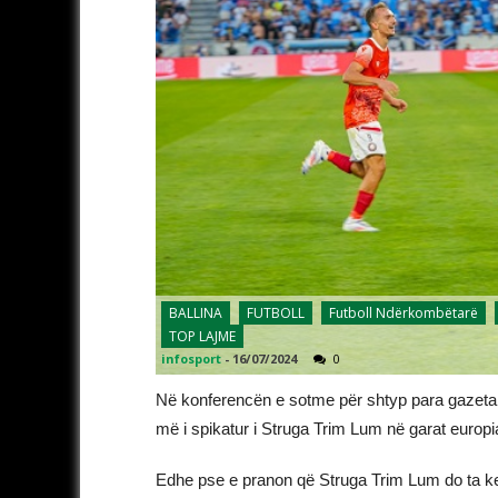
BALLINA
FUTBOLL
Futboll Ndërkombëtarë
TOP LAJME
infosport
-
16/07/2024
0
Në konferencën e sotme për shtyp para gazetar
më i spikatur i Struga Trim Lum në garat europi
Edhe pse e pranon që Struga Trim Lum do ta ket