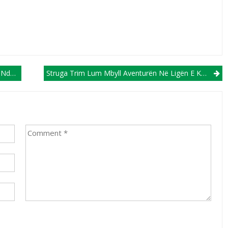
sllava
Struga Trim Lum Mbyll Aventurën Në Ligën E Kampionëve, Vazhdon Në Ligën E Konferencës