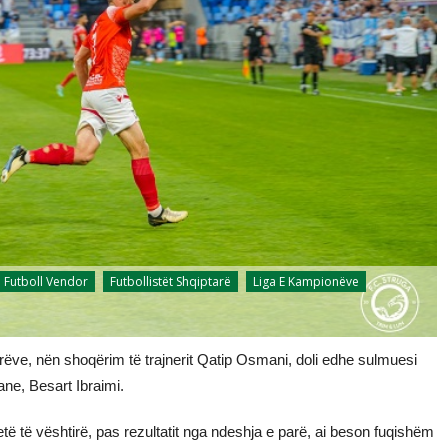
Futboll Vendor
Futbollistët Shqiptarë
Liga E Kampionëve
ëve, nën shoqërim të trajnerit Qatip Osmani, doli edhe sulmuesi
ane, Besart Ibraimi.
ë të vështirë, pas rezultatit nga ndeshja e parë, ai beson fuqishëm