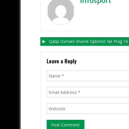
Infosport
Post navigation
Qatip Osmani Shumë Optimist Në Prag Të Ndeshjes Së Nesërme Ndaj Sllovan Brati
Leave a Reply