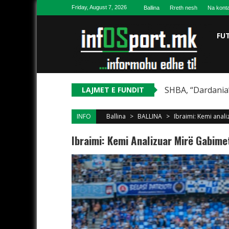
Skip to content
Friday, August 7, 2026
Ballina
Rreth nesh
Na konta
FU
SHBA, “Dardania”
LAJMET E FUNDIT
INFO
Ballina
>
BALLINA
>
Ibraimi: Kemi anal
Ibraimi: Kemi Analizuar Mirë Gabime