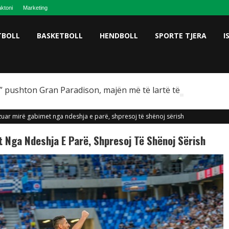
ktoni
Marketing
TBOLL
BASKETBOLL
HENDBOLL
SPORTE TJERA
I
 pushton Gran Paradison, majën më të lartë të Italisë
izuar mirë gabimet nga ndeshja e parë, shpresoj të shënoj sërish
t Nga Ndeshja E Parë, Shpresoj Të Shënoj Sërish