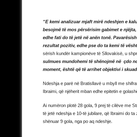
“E kemi analizuar mjaft mirë ndeshjen e kalu
besojmë të mos përsërisim gabimet e njëjta,
edhe fati do të jetë në anën tonë. Pavarësi
rezultat pozitiv, edhe pse do ta kemi të vësh
sërish kundër kampionëve të Sllovakisë, u shp
sulmues mundohemi të shënojmë në çdo ndes
moment, është që të arrihet objektivi i skuad
Ndeshja e parë në Bratisllavë u mbyll me shifrat 
Ibraimi, që njëherit mban edhe epitetin e golash
Ai numëron plotë 28 gola, 9 prej të cilëve me 
të jetë ndeshja e 10-të jubilare, që Ibraimi do t
shënuar 9 gola, nga po aq ndeshje.