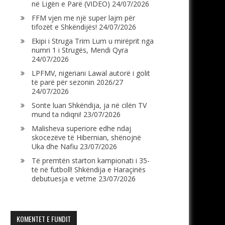
në Ligën e Parë (VIDEO)
24/07/2026
FFM vjen me një super lajm për
tifozët e Shkëndijës!
24/07/2026
Ekipi i Struga Trim Lum u mirëprit nga
numri 1 i Strugës, Mendi Qyra
24/07/2026
LPFMV, nigeriani Lawal autorë i golit
të parë për sezonin 2026/27
24/07/2026
Sonte luan Shkëndija, ja në cilën TV
mund ta ndiqni!
23/07/2026
Malisheva superiore edhe ndaj
skocezëve të Hibernian, shënojnë
Uka dhe Nafiu
23/07/2026
Të premtën starton kampionati i 35-
të në futboll! Shkëndija e Haraçinës
debutuesja e vetme
23/07/2026
KOMENTET E FUNDIT