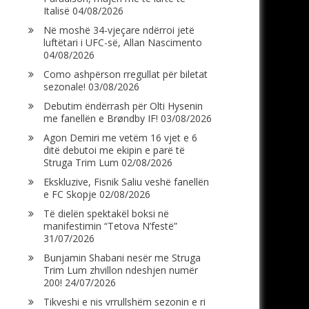
Italisë
04/08/2026
Në moshë 34-vjeçare ndërroi jetë
luftëtari i UFC-së, Allan Nascimento
04/08/2026
Como ashpërson rregullat për biletat
sezonale!
03/08/2026
Debutim ëndërrash për Olti Hysenin
me fanellën e Brøndby IF!
03/08/2026
Agon Demiri me vetëm 16 vjet e 6
ditë debutoi me ekipin e parë të
Struga Trim Lum
02/08/2026
Ekskluzive, Fisnik Saliu veshë fanellën
e FC Skopje
02/08/2026
Të dielën spektakël boksi në
manifestimin “Tetova N’festë”
31/07/2026
Bunjamin Shabani nesër me Struga
Trim Lum zhvillon ndeshjen numër
200!
24/07/2026
Tikveshi e nis vrrullshëm sezonin e ri