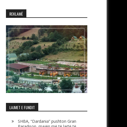
REKLAMË
LAJMET E FUNDIT
SHBA, “Dardania” pushton Gran
Paradison, majën më të lartë të