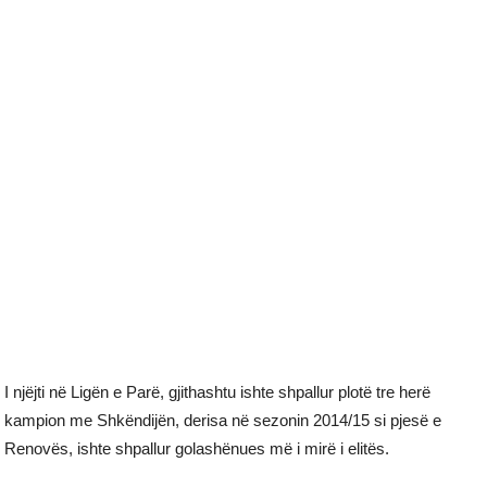
I njëjti në Ligën e Parë, gjithashtu ishte shpallur plotë tre herë
kampion me Shkëndijën, derisa në sezonin 2014/15 si pjesë e
Renovës, ishte shpallur golashënues më i mirë i elitës.