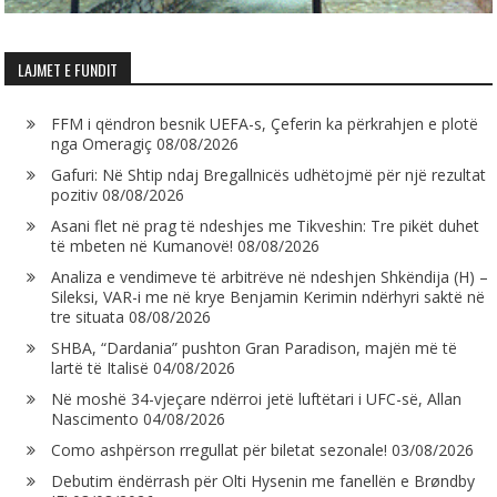
LAJMET E FUNDIT
FFM i qëndron besnik UEFA-s, Çeferin ka përkrahjen e plotë
nga Omeragiç
08/08/2026
Gafuri: Në Shtip ndaj Bregallnicës udhëtojmë për një rezultat
pozitiv
08/08/2026
Asani flet në prag të ndeshjes me Tikveshin: Tre pikët duhet
të mbeten në Kumanovë!
08/08/2026
Analiza e vendimeve të arbitrëve në ndeshjen Shkëndija (H) –
Sileksi, VAR-i me në krye Benjamin Kerimin ndërhyri saktë në
tre situata
08/08/2026
SHBA, “Dardania” pushton Gran Paradison, majën më të
lartë të Italisë
04/08/2026
Në moshë 34-vjeçare ndërroi jetë luftëtari i UFC-së, Allan
Nascimento
04/08/2026
Como ashpërson rregullat për biletat sezonale!
03/08/2026
Debutim ëndërrash për Olti Hysenin me fanellën e Brøndby