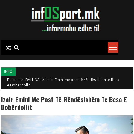
Skip to content
INFO
Ballina
>
BALLINA
>
Izair Emini me post të rëndësishëm te Besa
e Dobërdollit
Izair Emini Me Post Të Rëndësishëm Te Besa E
Dobërdollit