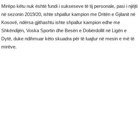
Mirëpo këtu nuk është fundi i sukseseve të tij personale, pasi i njëjti
në sezonin 2019/20, ishte shpallur kampion me Dritën e Gjilanit në
Kosovë, ndërsa gjithashtu ishte shpallur kampion edhe me
Shkëndijën, Voska Sportin dhe Besën e Dobërdollit në Ligën e
Dytë, duke ndihmuar këto skuadra për të luajtur në mesin e më të
mirëve.