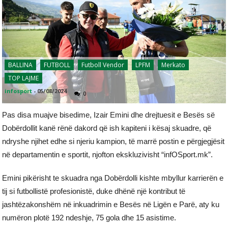
BALLINA
FUTBOLL
Futboll Vendor
LPFM
Merkato
TOP LAJME
infosport
-
05/08/2024
0
Pas disa muajve bisedime, Izair Emini dhe drejtuesit e Besës së
Dobërdollit kanë rënë dakord që ish kapiteni i kësaj skuadre, që
ndryshe njihet edhe si njeriu kampion, të marrë postin e përgjegjësit
në departamentin e sportit, njofton ekskluzivisht “infOSport.mk”.
Emini pikërisht te skuadra nga Dobërdolli kishte mbyllur karrierën e
tij si futbollistë profesionistë, duke dhënë një kontribut të
jashtëzakonshëm në inkuadrimin e Besës në Ligën e Parë, aty ku
numëron plotë 192 ndeshje, 75 gola dhe 15 asistime.