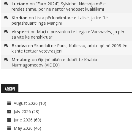
Luciano
on
“Euro 2024”, Sylvinho: Ndeshja më e
rëndësishme, por në nëntor vendoset kualifikimi
Klodian
on
Lista përfundimtare e Italisë, ja tre “të
përjashtuarit” nga Mançini
eksperti
on
Muçi u prezantua te Legia e Varshavës, ja për
sa vite ka nënshkruar
Bradva
on
Skandali në Paris, Kultesku, arbitri që në 2008-ën
kishte tentuar vetëvrasjen!
Mmabeg
on
Gjejnë pikën e dobët të Khabib
Nurmagomedov (VIDEO)
ARKIVI
August 2026
(10)
July 2026
(28)
June 2026
(60)
May 2026
(46)