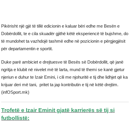
Pikërisht një gjë të tillë edicionin e kaluar bëri edhe me Besën e
Dobërdollit, te e cila skuadër gjithë këtë eksperiencë të bujshme, do
të mundohet ta vazhdojë tashmë edhe në pozicionin e përgjegjësit
për departamentin e sportit.
Duke parë ambiciet e drejtuesve të Besës së Dobërdollit, që janë
ngritja e klubit në nivelet më të larta, mund të themi se kanë gjetur
njeriun e duhur te Izair Emini, i cili me njohuritë e tij dhe lidhjet që ka
krijuar deri më tani, pritet ta jap kontributin e tij në këtë drejtim.
(infOSport.mk)
Trofetë e Izair Eminit gjatë karrierës së tij si
futbollistë: