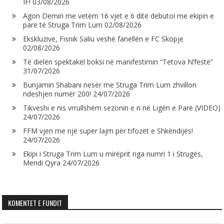
IF!
03/08/2026
Agon Demiri me vetëm 16 vjet e 6 ditë debutoi me ekipin e
parë të Struga Trim Lum
02/08/2026
Ekskluzive, Fisnik Saliu veshë fanellën e FC Skopje
02/08/2026
Të dielën spektakël boksi në manifestimin “Tetova N’festë”
31/07/2026
Bunjamin Shabani nesër me Struga Trim Lum zhvillon
ndeshjen numër 200!
24/07/2026
Tikveshi e nis vrrullshëm sezonin e ri në Ligën e Parë (VIDEO)
24/07/2026
FFM vjen me një super lajm për tifozët e Shkëndijës!
24/07/2026
Ekipi i Struga Trim Lum u mirëprit nga numri 1 i Strugës,
Mendi Qyra
24/07/2026
KOMENTET E FUNDIT