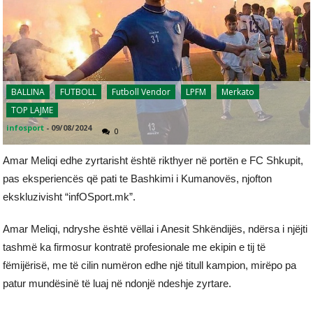
BALLINA
FUTBOLL
Futboll Vendor
LPFM
Merkato
TOP LAJME
infosport
-
09/08/2024
0
Amar Meliqi edhe zyrtarisht është rikthyer në portën e FC Shkupit,
pas eksperiencës që pati te Bashkimi i Kumanovës, njofton
ekskluzivisht “infOSport.mk”.
Amar Meliqi, ndryshe është vëllai i Anesit Shkëndijës, ndërsa i njëjti
tashmë ka firmosur kontratë profesionale me ekipin e tij të
fëmijërisë, me të cilin numëron edhe një titull kampion, mirëpo pa
patur mundësinë të luaj në ndonjë ndeshje zyrtare.