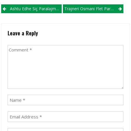
Post navigation
Ashtu Edhe Siç Paralajmëruam, Valon Ahmedi Vishet Sërish “kuqezi”
Trajneri Osmani Flet Para Ndeshjes Me Tikveshin
Leave a Reply