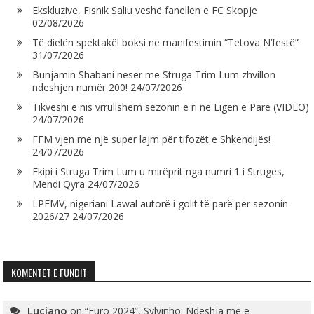
Ekskluzive, Fisnik Saliu veshë fanellën e FC Skopje
02/08/2026
Të dielën spektakël boksi në manifestimin “Tetova N’festë”
31/07/2026
Bunjamin Shabani nesër me Struga Trim Lum zhvillon
ndeshjen numër 200!
24/07/2026
Tikveshi e nis vrrullshëm sezonin e ri në Ligën e Parë (VIDEO)
24/07/2026
FFM vjen me një super lajm për tifozët e Shkëndijës!
24/07/2026
Ekipi i Struga Trim Lum u mirëprit nga numri 1 i Strugës,
Mendi Qyra
24/07/2026
LPFMV, nigeriani Lawal autorë i golit të parë për sezonin
2026/27
24/07/2026
KOMENTET E FUNDIT
Luciano
on
“Euro 2024”, Sylvinho: Ndeshja më e