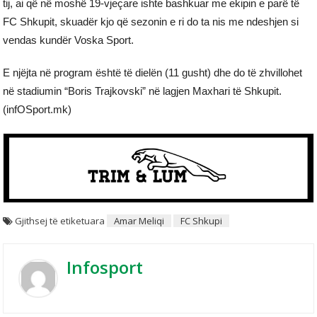
tij, ai që në moshë 19-vjeçare ishte bashkuar me ekipin e parë të
FC Shkupit, skuadër kjo që sezonin e ri do ta nis me ndeshjen si
vendas kundër Voska Sport.
E njëjta në program është të dielën (11 gusht) dhe do të zhvillohet
në stadiumin “Boris Trajkovski” në lagjen Maxhari të Shkupit.
(infOSport.mk)
Gjithsej të etiketuara
Amar Meliqi
FC Shkupi
Infosport