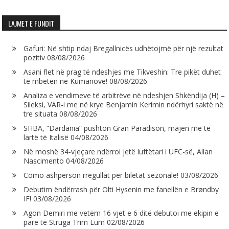
LAJMET E FUNDIT
Gafuri: Në shtip ndaj Bregallnicës udhëtojmë për një rezultat
pozitiv
08/08/2026
Asani flet në prag të ndeshjes me Tikveshin: Tre pikët duhet
të mbeten në Kumanovë!
08/08/2026
Analiza e vendimeve të arbitrëve në ndeshjen Shkëndija (H) –
Sileksi, VAR-i me në krye Benjamin Kerimin ndërhyri saktë në
tre situata
08/08/2026
SHBA, “Dardania” pushton Gran Paradison, majën më të
lartë të Italisë
04/08/2026
Në moshë 34-vjeçare ndërroi jetë luftëtari i UFC-së, Allan
Nascimento
04/08/2026
Como ashpërson rregullat për biletat sezonale!
03/08/2026
Debutim ëndërrash për Olti Hysenin me fanellën e Brøndby
IF!
03/08/2026
Agon Demiri me vetëm 16 vjet e 6 ditë debutoi me ekipin e
parë të Struga Trim Lum
02/08/2026