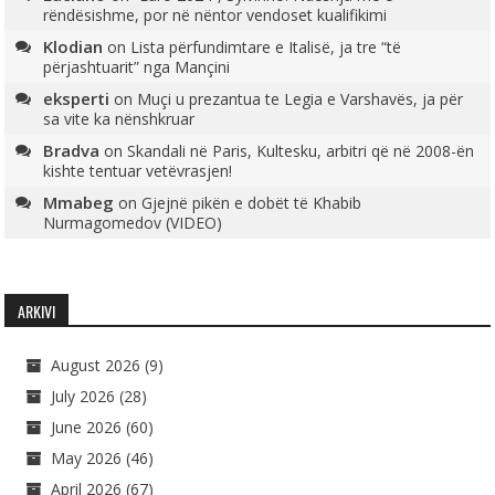
rëndësishme, por në nëntor vendoset kualifikimi
Klodian
on
Lista përfundimtare e Italisë, ja tre “të
përjashtuarit” nga Mançini
eksperti
on
Muçi u prezantua te Legia e Varshavës, ja për
sa vite ka nënshkruar
Bradva
on
Skandali në Paris, Kultesku, arbitri që në 2008-ën
kishte tentuar vetëvrasjen!
Mmabeg
on
Gjejnë pikën e dobët të Khabib
Nurmagomedov (VIDEO)
ARKIVI
August 2026
(9)
July 2026
(28)
June 2026
(60)
May 2026
(46)
April 2026
(67)