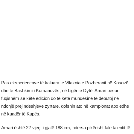
Pas eksperiencave të kaluara te Vllaznia e Pozheranit në Kosovë
dhe te Bashkimi i Kumanovës, në Ligën e Dytë, Amari beson
fuqishëm se këtë edicion do të ketë mundësinë të debutoj në
ndonjë prej ndeshjeve zyrtare, qofshin ato në kampionat apo edhe
në kuadër të Kupës.
Amari është 22-vjeç, i gjatë 188 cm, ndërsa pikërisht falë talentit të