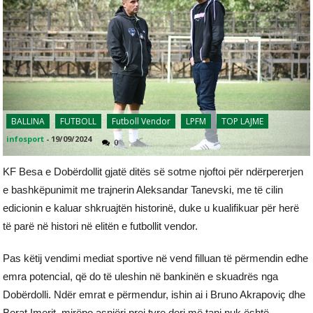
BALLINA
FUTBOLL
Futboll Vendor
LPFM
TOP LAJME
infosport
-
19/09/2024
0
KF Besa e Dobërdollit gjatë ditës së sotme njoftoi për ndërpererjen
e bashkëpunimit me trajnerin Aleksandar Tanevski, me të cilin
edicionin e kaluar shkruajtën historinë, duke u kualifikuar për herë
të parë në histori në elitën e futbollit vendor.
Pas këtij vendimi mediat sportive në vend filluan të përmendin edhe
emra potencial, që do të uleshin në bankinën e skuadrës nga
Dobërdolli. Ndër emrat e përmendur, ishin ai i Bruno Akrapoviç dhe
Berat Imerit, mirëpo asnjëri prej tyre deri më tani nuk është