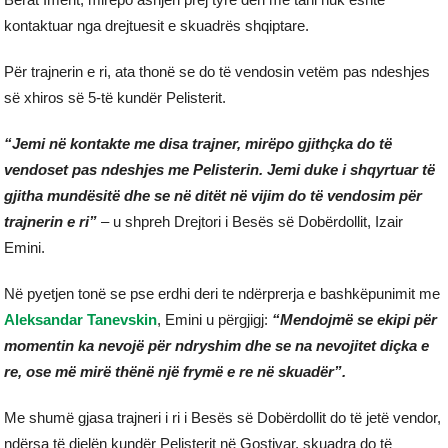
kontaktuar nga drejtuesit e skuadrës shqiptare.
Për trajnerin e ri, ata thonë se do të vendosin vetëm pas ndeshjes
së xhiros së 5-të kundër Pelisterit.
“Jemi në kontakte me disa trajner, mirëpo gjithçka do të
vendoset pas ndeshjes me Pelisterin. Jemi duke i shqyrtuar të
gjitha mundësitë dhe se në ditët në vijim do të vendosim për
trajnerin e ri”
– u shpreh Drejtori i Besës së Dobërdollit, Izair
Emini.
Në pyetjen tonë se pse erdhi deri te ndërprerja e bashkëpunimit me
Aleksandar Tanevskin
, Emini u përgjigj:
“Mendojmë se ekipi për
momentin ka nevojë për ndryshim dhe se na nevojitet diçka e
re, ose më mirë thënë një frymë e re në skuadër”.
Me shumë gjasa trajneri i ri i Besës së Dobërdollit do të jetë vendor,
ndërsa të dielën kundër Pelisterit në Gostivar, skuadra do të