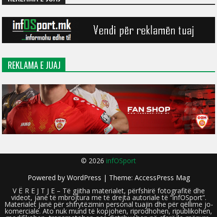
REKLAMA E JUAJ
© 2026
infOSport
Powered by
WordPress
| Theme:
AccessPress Mag
V Ë R E J T J E – Të gjitha materialet, përfshirë fotografitë dhe
videot, janë të mbrojtura me të drejta autoriale të “infOSport”.
Materialet janë për shfrytëzimin personal tuajin dhe për qëllime jo-
komerciale. Ato nuk mund të kopjohen, riprodhohen, ripublikohen,