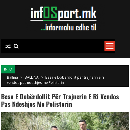
Skip to content
INFO
Ballina
>
BALLINA
>
Besa e Dobërdollit për trajnerin e ri
vendos pas ndeshjes me Pelisterin
Besa E Dobërdollit Për Trajnerin E Ri Vendos
Pas Ndeshjes Me Pelisterin