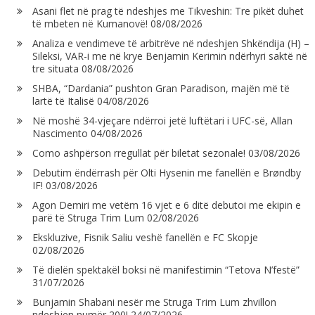
Asani flet në prag të ndeshjes me Tikveshin: Tre pikët duhet
të mbeten në Kumanovë!
08/08/2026
Analiza e vendimeve të arbitrëve në ndeshjen Shkëndija (H) –
Sileksi, VAR-i me në krye Benjamin Kerimin ndërhyri saktë në
tre situata
08/08/2026
SHBA, “Dardania” pushton Gran Paradison, majën më të
lartë të Italisë
04/08/2026
Në moshë 34-vjeçare ndërroi jetë luftëtari i UFC-së, Allan
Nascimento
04/08/2026
Como ashpërson rregullat për biletat sezonale!
03/08/2026
Debutim ëndërrash për Olti Hysenin me fanellën e Brøndby
IF!
03/08/2026
Agon Demiri me vetëm 16 vjet e 6 ditë debutoi me ekipin e
parë të Struga Trim Lum
02/08/2026
Ekskluzive, Fisnik Saliu veshë fanellën e FC Skopje
02/08/2026
Të dielën spektakël boksi në manifestimin “Tetova N’festë”
31/07/2026
Bunjamin Shabani nesër me Struga Trim Lum zhvillon
ndeshjen numër 200!
24/07/2026