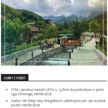
LAJMET E FUNDIT
FFM i qëndron besnik UEFA-s, Çeferin ka përkrahjen e plotë
nga Omeragiç
08/08/2026
Gafuri: Në Shtip ndaj Bregallnicës udhëtojmë për një rezultat
pozitiv
08/08/2026