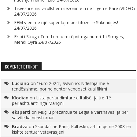
Tikveshi e nis vrrullshëm sezonin e ri në Ligën e Parë (VIDEO)
24/07/2026
FFM vjen me një super lajm për tifozët e Shkëndijës!
24/07/2026
Ekipi i Struga Trim Lum u mirëprit nga numri 1 i Strugës,
Mendi Qyra
24/07/2026
KOMENTET E FUNDIT
Luciano
on
“Euro 2024”, Sylvinho: Ndeshja më e
rëndësishme, por në nëntor vendoset kualifikimi
Klodian
on
Lista përfundimtare e Italisë, ja tre “të
përjashtuarit” nga Mançini
eksperti
on
Muçi u prezantua te Legia e Varshavës, ja për
sa vite ka nënshkruar
Bradva
on
Skandali në Paris, Kultesku, arbitri që në 2008-ën
kishte tentuar vetëvrasjen!