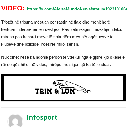
VIDEO:
https://x.com/AlertaMundoNews/status/192310106
Tifozët në tribuna mësuan për rastin në fjalë dhe menjëherë
kërkuan ndërprerjen e ndeshjes. Pas këtij reagimi, ndeshja ndaloi,
mirëpo pas konsultimeve të shkurtëra mes përfaqësuesve të
klubeve dhe policisë, ndeshje rifilloi sërish.
Nuk dihet nëse ka ndonjë person të vdekur nga e gjithë kjo skenë e
rëndë që shihet në video, mirëpo me siguri që ka të lënduar.
Infosport