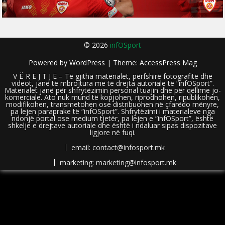
© 2026
infOSport
Powered by
WordPress
| Theme:
AccessPress Mag
V Ë R E J T J E – Të gjitha materialet, përfshirë fotografitë dhe
videot, janë të mbrojtura me të drejta autoriale të “infOSport”.
Materialet janë për shfrytëzimin personal tuajin dhe për qëllime jo-
komerciale. Ato nuk mund të kopjohen, riprodhohen, ripublikohen,
modifikohen, transmetohen ose distribuohen në çfarëdo mënyre,
pa lejen paraprake të “infOSport”. Shfrytëzimi i materialeve nga
ndonjë portal ose medium tjetër, pa lejen e “infOSport”, është
shkelje e drejtave autoriale dhe është i ndaluar sipas dispozitave
ligjore në fuqi.
email: contact@infosport.mk
marketing: marketing@infosport.mk