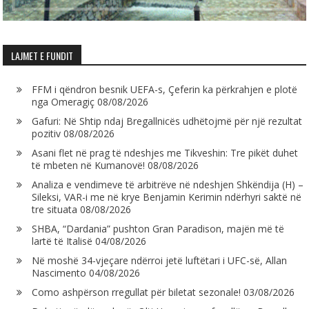
LAJMET E FUNDIT
FFM i qëndron besnik UEFA-s, Çeferin ka përkrahjen e plotë
nga Omeragiç
08/08/2026
Gafuri: Në Shtip ndaj Bregallnicës udhëtojmë për një rezultat
pozitiv
08/08/2026
Asani flet në prag të ndeshjes me Tikveshin: Tre pikët duhet
të mbeten në Kumanovë!
08/08/2026
Analiza e vendimeve të arbitrëve në ndeshjen Shkëndija (H) –
Sileksi, VAR-i me në krye Benjamin Kerimin ndërhyri saktë në
tre situata
08/08/2026
SHBA, “Dardania” pushton Gran Paradison, majën më të
lartë të Italisë
04/08/2026
Në moshë 34-vjeçare ndërroi jetë luftëtari i UFC-së, Allan
Nascimento
04/08/2026
Como ashpërson rregullat për biletat sezonale!
03/08/2026