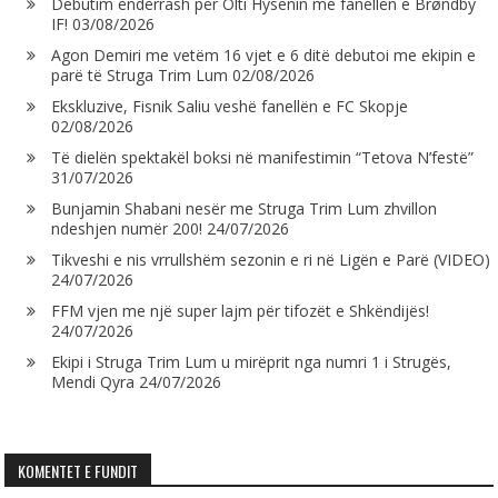
Debutim ëndërrash për Olti Hysenin me fanellën e Brøndby
IF!
03/08/2026
Agon Demiri me vetëm 16 vjet e 6 ditë debutoi me ekipin e
parë të Struga Trim Lum
02/08/2026
Ekskluzive, Fisnik Saliu veshë fanellën e FC Skopje
02/08/2026
Të dielën spektakël boksi në manifestimin “Tetova N’festë”
31/07/2026
Bunjamin Shabani nesër me Struga Trim Lum zhvillon
ndeshjen numër 200!
24/07/2026
Tikveshi e nis vrrullshëm sezonin e ri në Ligën e Parë (VIDEO)
24/07/2026
FFM vjen me një super lajm për tifozët e Shkëndijës!
24/07/2026
Ekipi i Struga Trim Lum u mirëprit nga numri 1 i Strugës,
Mendi Qyra
24/07/2026
KOMENTET E FUNDIT