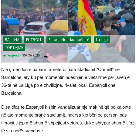
BALLINA
FUTBOLL
Futboll Ndërkombëtarë
La Liga
TOP LAJME
infosport
-
15/05/2025
0
Një çmenduri e paparë mbretëroi para stadiumit “Cornell” në
Barcelonë, aty ku për momentin ndeshjen e vlefshme për javën e
36-të në La Liga po e zhvillojnë, rivalët lokal, Espanjoll dhe
Barcelona.
Disa tifoz të Espanjoll kishin vandalizuar një makinë që po kalonte
në ato momente pranë stadiumit, ndërsa kjo bëri që personi pas
timonit ti jep më shumë shpejtësi veturës, duke shtypur shumë tifoz
të skuadrës vendase.