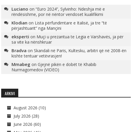
Luciano
on
“Euro 2024”, Sylvinho: Ndeshja më e
rëndësishme, por në nëntor vendoset kualifikimi
Klodian
on
Lista përfundimtare e Italisë, ja tre “të
përjashtuarit” nga Mançini
eksperti
on
Muçi u prezantua te Legia e Varshavës, ja për
sa vite ka nënshkruar
Bradva
on
Skandali në Paris, Kultesku, arbitri që në 2008-ën
kishte tentuar vetëvrasjen!
Mmabeg
on
Gjejnë pikën e dobët të Khabib
Nurmagomedov (VIDEO)
ARKIVI
August 2026
(10)
July 2026
(28)
June 2026
(60)