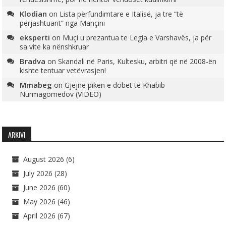
Klodian
on
Lista përfundimtare e Italisë, ja tre “të
përjashtuarit” nga Mançini
eksperti
on
Muçi u prezantua te Legia e Varshavës, ja për
sa vite ka nënshkruar
Bradva
on
Skandali në Paris, Kultesku, arbitri që në 2008-ën
kishte tentuar vetëvrasjen!
Mmabeg
on
Gjejnë pikën e dobët të Khabib
Nurmagomedov (VIDEO)
ARKIVI
August 2026
(6)
July 2026
(28)
June 2026
(60)
May 2026
(46)
April 2026
(67)