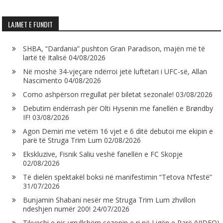
LAJMET E FUNDIT
SHBA, “Dardania” pushton Gran Paradison, majën më të
lartë të Italisë
04/08/2026
Në moshë 34-vjeçare ndërroi jetë luftëtari i UFC-së, Allan
Nascimento
04/08/2026
Como ashpërson rregullat për biletat sezonale!
03/08/2026
Debutim ëndërrash për Olti Hysenin me fanellën e Brøndby
IF!
03/08/2026
Agon Demiri me vetëm 16 vjet e 6 ditë debutoi me ekipin e
parë të Struga Trim Lum
02/08/2026
Ekskluzive, Fisnik Saliu veshë fanellën e FC Skopje
02/08/2026
Të dielën spektakël boksi në manifestimin “Tetova N’festë”
31/07/2026
Bunjamin Shabani nesër me Struga Trim Lum zhvillon
ndeshjen numër 200!
24/07/2026
Tikveshi e nis vrrullshëm sezonin e ri në Ligën e Parë (VIDEO)