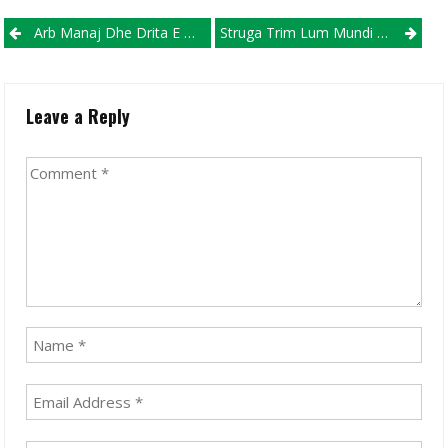
Post navigation
Arb Manaj Dhe Drita E Mbyll Me Avantazh Pjesën E Parë (VIDEO)
Struga Trim Lum Mundi Sërish Bindshëm Bashkimin! (VIDEO)
Leave a Reply