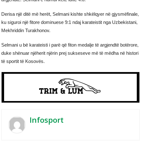
Derisa një ditë më herët, Selmani kishte shkëlqyer në gjysmëfinale,
ku siguroi një fitore dominuese 9:1 ndaj karateistit nga Uzbekistani,
Mekhriddin Turakhonov.
Selmani u bë karateisti i parë që fiton medalje të argjendtë botërore,
duke shënuar njëherit njërin prej sukseseve më të mëdha në histori
të sportit të Kosovës.
Infosport