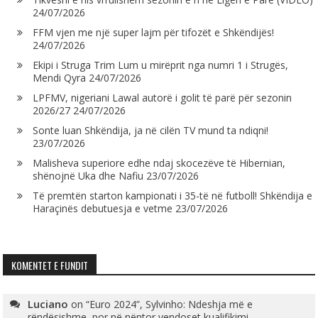
24/07/2026
FFM vjen me një super lajm për tifozët e Shkëndijës!
24/07/2026
Ekipi i Struga Trim Lum u mirëprit nga numri 1 i Strugës,
Mendi Qyra
24/07/2026
LPFMV, nigeriani Lawal autorë i golit të parë për sezonin
2026/27
24/07/2026
Sonte luan Shkëndija, ja në cilën TV mund ta ndiqni!
23/07/2026
Malisheva superiore edhe ndaj skocezëve të Hibernian,
shënojnë Uka dhe Nafiu
23/07/2026
Të premtën starton kampionati i 35-të në futboll! Shkëndija e
Haraçinës debutuesja e vetme
23/07/2026
KOMENTET E FUNDIT
Luciano
on
“Euro 2024”, Sylvinho: Ndeshja më e
rëndësishme, por në nëntor vendoset kualifikimi