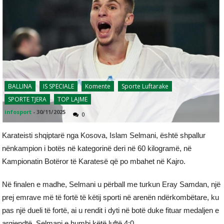
BALLINA
IS SPECIALE
Komente
Sporte Luftarake
SPORTE TJERA
TOP LAJME
infosport
-
30/11/2025
0
Karateisti shqiptarë nga Kosova, Islam Selmani, është shpallur
nënkampion i botës në kategorinë deri në 60 kilogramë, në
Kampionatin Botëror të Karatesë që po mbahet në Kajro.
Në finalen e madhe, Selmani u përball me turkun Eray Samdan, një
prej emrave më të fortë të këtij sporti në arenën ndërkombëtare, ku
pas një dueli të fortë, ai u rendit i dyti në botë duke fituar medaljen e
argjendtë. Selmani e humbi këtë luftë 4:0.