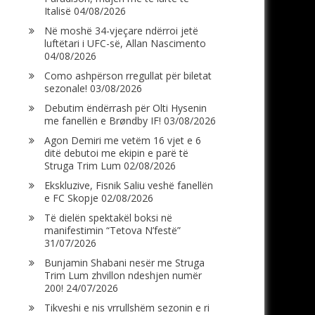
Italisë
04/08/2026
Në moshë 34-vjeçare ndërroi jetë
luftëtari i UFC-së, Allan Nascimento
04/08/2026
Como ashpërson rregullat për biletat
sezonale!
03/08/2026
Debutim ëndërrash për Olti Hysenin
me fanellën e Brøndby IF!
03/08/2026
Agon Demiri me vetëm 16 vjet e 6
ditë debutoi me ekipin e parë të
Struga Trim Lum
02/08/2026
Ekskluzive, Fisnik Saliu veshë fanellën
e FC Skopje
02/08/2026
Të dielën spektakël boksi në
manifestimin “Tetova N’festë”
31/07/2026
Bunjamin Shabani nesër me Struga
Trim Lum zhvillon ndeshjen numër
200!
24/07/2026
Tikveshi e nis vrrullshëm sezonin e ri