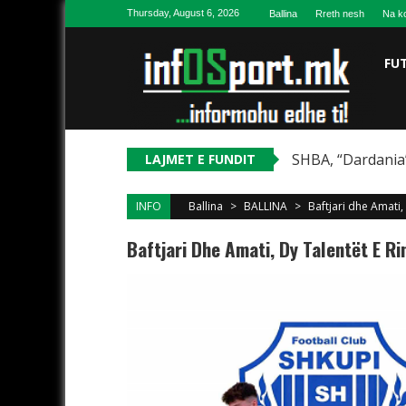
Skip to content
Thursday, August 6, 2026
Ballina
Rreth nesh
Na ko
FU
SHBA, “Dardania”
LAJMET E FUNDIT
INFO
Ballina
>
BALLINA
>
Baftjari dhe Amati,
Baftjari Dhe Amati, Dy Talentët E R