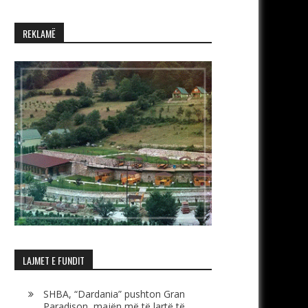
REKLAMË
LAJMET E FUNDIT
SHBA, “Dardania” pushton Gran
Paradison, majën më të lartë të