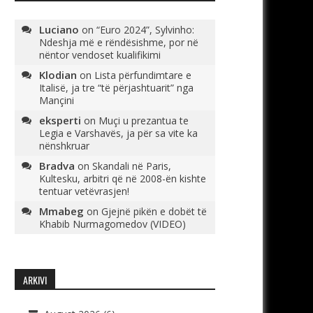
Luciano
on
“Euro 2024”, Sylvinho:
Ndeshja më e rëndësishme, por në
nëntor vendoset kualifikimi
Klodian
on
Lista përfundimtare e
Italisë, ja tre “të përjashtuarit” nga
Mançini
eksperti
on
Muçi u prezantua te
Legia e Varshavës, ja për sa vite ka
nënshkruar
Bradva
on
Skandali në Paris,
Kultesku, arbitri që në 2008-ën kishte
tentuar vetëvrasjen!
Mmabeg
on
Gjejnë pikën e dobët të
Khabib Nurmagomedov (VIDEO)
ARKIVI