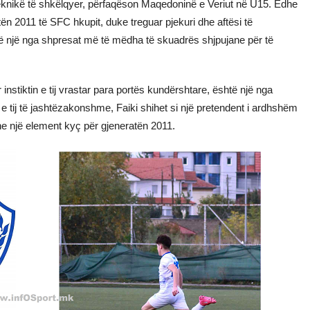
knikë të shkëlqyer, përfaqëson Maqedoninë e Veriut në U15. Edhe
atën 2011 të SFC hkupit, duke treguar pjekuri dhe aftësi të
shtë një nga shpresat më të mëdha të skuadrës shjpujane për të
 instiktin e tij vrastar para portës kundërshtare, është një nga
e tij të jashtëzakonshme, Faiki shihet si një pretendent i ardhshëm
e një element kyç për gjeneratën 2011.