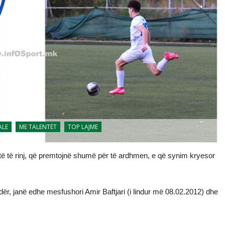
ALE
ME TALENTËT
TOP LAJME
 të rinj, që premtojnë shumë për të ardhmen, e që synim kryesor
ër, janë edhe mesfushori Amir Baftjari (i lindur më 08.02.2012) dhe