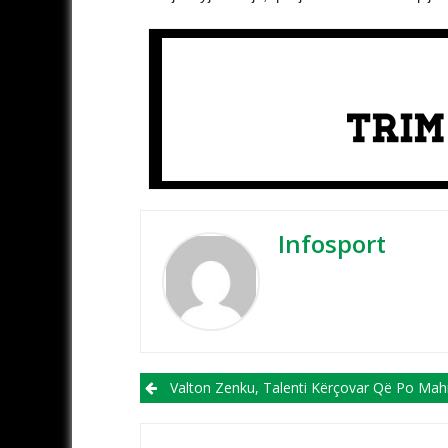
Infosport
Post navigation
Valton Zenku, Talenti Kërçovar Që Po Mahnit Skuadrat Itali