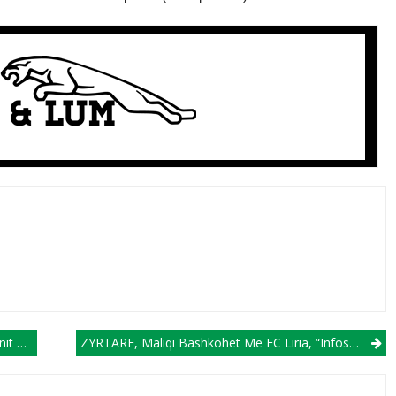
ane!
ZYRTARE, Maliqi Bashkohet Me FC Liria, “infosport.mk” Ju Sjellë Edhe Detajet E Marrëveshjes!