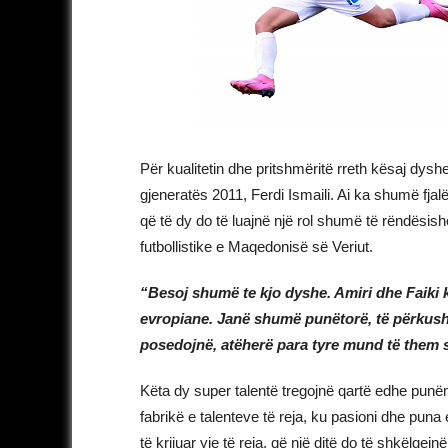
Për kualitetin dhe pritshmëritë rreth kësaj dyshe,
gjeneratës 2011, Ferdi Ismaili. Ai ka shumë fjal
që të dy do të luajnë një rol shumë të rëndësi
futbollistike e Maqedonisë së Veriut.
“Besoj shumë te kjo dyshe. Amiri dhe Faiki 
evropiane. Janë shumë punëtorë, të përkusht
posedojnë, atëherë para tyre mund të them s
Këta dy super talentë tregojnë qartë edhe pun
fabrikë e talenteve të reja, ku pasioni dhe pun
të krijuar yje të reja, që një ditë do të shkëlq