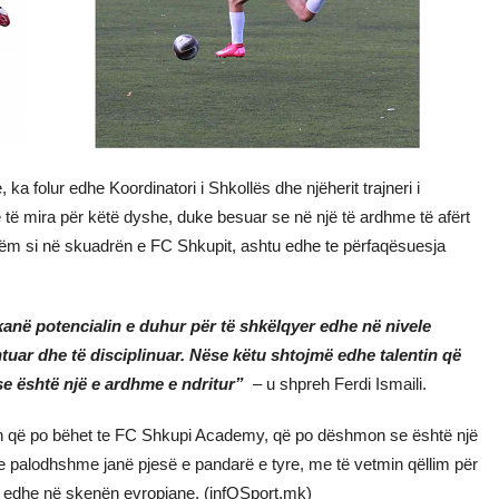
 ka folur edhe Koordinatori i Shkollës dhe njëherit trajneri i
ë të mira për këtë dyshe, duke besuar se në një të ardhme të afërt
shëm si në skuadrën e FC Shkupit, ashtu edhe te përfaqësuesja
kanë potencialin e duhur për të shkëlqyer edhe në nivele
uar dhe të disciplinuar. Nëse këtu shtojmë edhe talentin që
e është një e ardhme e ndritur”
– u shpreh Ferdi Ismaili.
ën që po bëhet te FC Shkupi Academy, që po dëshmon se është një
a e palodhshme janë pjesë e pandarë e tyre, me të vetmin qëllim për
ejnë edhe në skenën evropiane. (infOSport.mk)