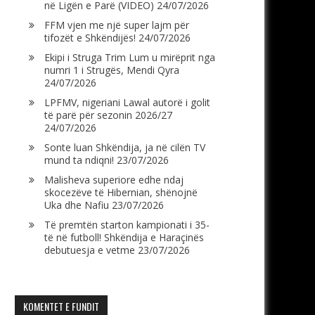
në Ligën e Parë (VIDEO)
24/07/2026
FFM vjen me një super lajm për
tifozët e Shkëndijës!
24/07/2026
Ekipi i Struga Trim Lum u mirëprit nga
numri 1 i Strugës, Mendi Qyra
24/07/2026
LPFMV, nigeriani Lawal autorë i golit
të parë për sezonin 2026/27
24/07/2026
Sonte luan Shkëndija, ja në cilën TV
mund ta ndiqni!
23/07/2026
Malisheva superiore edhe ndaj
skocezëve të Hibernian, shënojnë
Uka dhe Nafiu
23/07/2026
Të premtën starton kampionati i 35-
të në futboll! Shkëndija e Haraçinës
debutuesja e vetme
23/07/2026
KOMENTET E FUNDIT