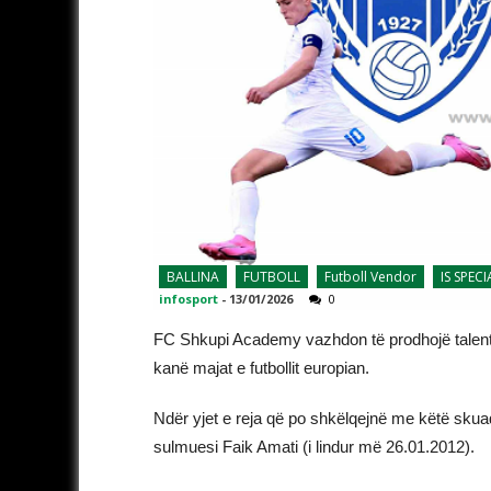
BALLINA
FUTBOLL
Futboll Vendor
IS SPECI
infosport
-
13/01/2026
0
FC Shkupi Academy vazhdon të prodhojë talentë
kanë majat e futbollit europian.
Ndër yjet e reja që po shkëlqejnë me këtë skuad
sulmuesi Faik Amati (i lindur më 26.01.2012).