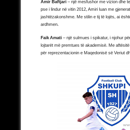
Amir Baftjari
– një mesfushor me vizion dhe te
pse i lindur në vitin 2012, Amiri luan me gjener
jashtëzakonshme. Me stilin e tij të lojës, ai ë
ardhmen.
Faik Amati
– një sulmues i spikatur, i njohur për
lojtarët më premtues të akademisë. Me aftësitë 
për reprezentacionin e Maqedonisë së Veriut dh