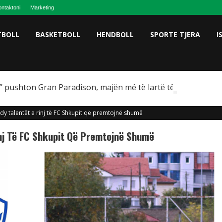
ntaktoni
Marketing
TBOLL
BASKETBOLL
HENDBOLL
SPORTE TJERA
I
 pushton Gran Paradison, majën më të lartë të Italisë
 dy talentët e rinj të FC Shkupit që premtojnë shumë
inj Të FC Shkupit Që Premtojnë Shumë