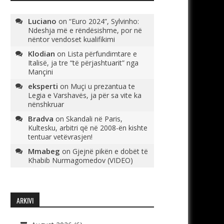
Luciano
on
“Euro 2024”, Sylvinho:
Ndeshja më e rëndësishme, por në
nëntor vendoset kualifikimi
Klodian
on
Lista përfundimtare e
Italisë, ja tre “të përjashtuarit” nga
Mançini
eksperti
on
Muçi u prezantua te
Legia e Varshavës, ja për sa vite ka
nënshkruar
Bradva
on
Skandali në Paris,
Kultesku, arbitri që në 2008-ën kishte
tentuar vetëvrasjen!
Mmabeg
on
Gjejnë pikën e dobët të
Khabib Nurmagomedov (VIDEO)
ARKIVI