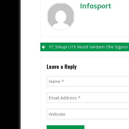
Infosport
Post navigation
FC Shkupi U19 Mundi Vardarin Dhe Siguroi Një Vend Për Në Finale T
Leave a Reply