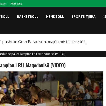
ktoni
Marketing
TBOLL
BASKETBOLL
HENDBOLL
SPORTE TJERA
I
 pushton Gran Paradison, majën më të lartë të Italisë
Vardari shpallet kampion i ri i Maqedonisë (VIDEO)
Kampion I Ri I Maqedonisë (VIDEO)