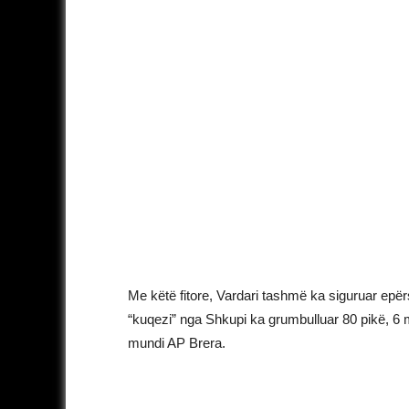
Me këtë fitore, Vardari tashmë ka siguruar epërs
“kuqezi” nga Shkupi ka grumbulluar 80 pikë, 6 m
mundi AP Brera.