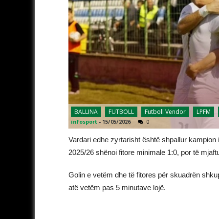
BALLINA
FUTBOLL
Futboll Vendor
LPFM
infosport
-
15/05/2026
0
Vardari edhe zyrtarisht është shpallur kampion i 
2025/26 shënoi fitore minimale 1:0, por të mja
Golin e vetëm dhe të fitores për skuadrën shkup
atë vetëm pas 5 minutave lojë.