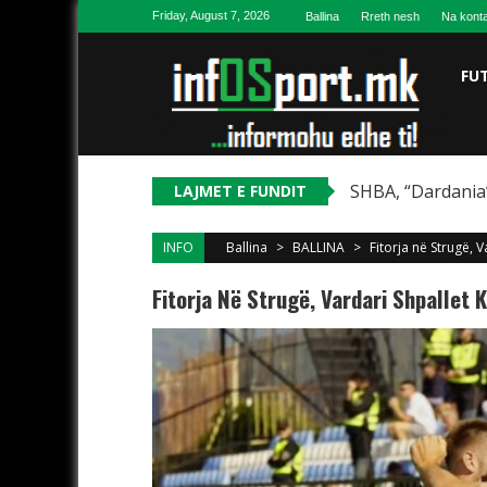
Skip to content
Friday, August 7, 2026
Ballina
Rreth nesh
Na konta
FU
SHBA, “Dardania”
LAJMET E FUNDIT
INFO
Ballina
>
BALLINA
>
Fitorja në Strugë, 
Fitorja Në Strugë, Vardari Shpallet 