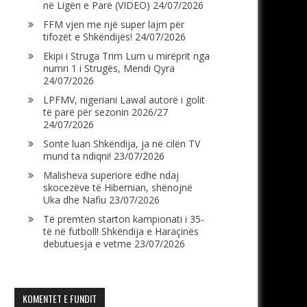
në Ligën e Parë (VIDEO)
24/07/2026
FFM vjen me një super lajm për
tifozët e Shkëndijës!
24/07/2026
Ekipi i Struga Trim Lum u mirëprit nga
numri 1 i Strugës, Mendi Qyra
24/07/2026
LPFMV, nigeriani Lawal autorë i golit
të parë për sezonin 2026/27
24/07/2026
Sonte luan Shkëndija, ja në cilën TV
mund ta ndiqni!
23/07/2026
Malisheva superiore edhe ndaj
skocezëve të Hibernian, shënojnë
Uka dhe Nafiu
23/07/2026
Të premtën starton kampionati i 35-
të në futboll! Shkëndija e Haraçinës
debutuesja e vetme
23/07/2026
KOMENTET E FUNDIT