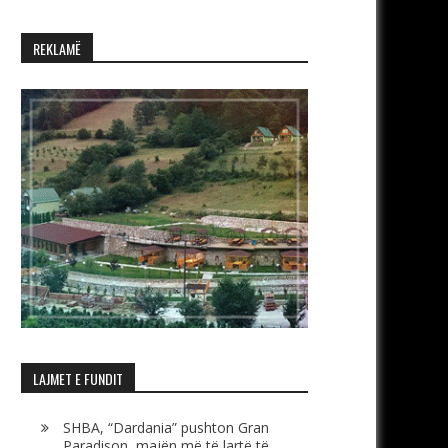
REKLAMË
LAJMET E FUNDIT
SHBA, “Dardania” pushton Gran
Paradison, majën më të lartë të