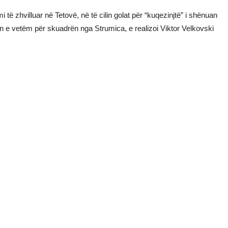
kimi të zhvilluar në Tetovë, në të cilin golat për “kuqezinjtë” i shënuan
 e vetëm për skuadrën nga Strumica, e realizoi Viktor Velkovski