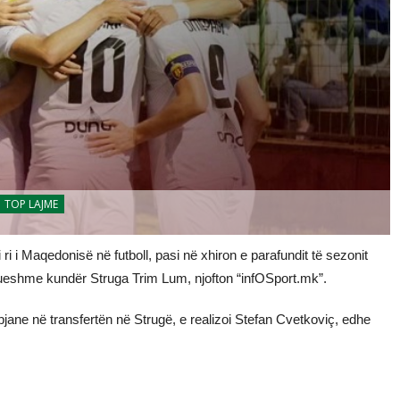
TOP LAJME
ri i Maqedonisë në futboll, pasi në xhiron e parafundit të sezonit
ftueshme kundër Struga Trim Lum, njofton “infOSport.mk”.
jane në transfertën në Strugë, e realizoi Stefan Cvetkoviç, edhe