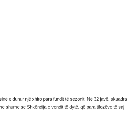
inë e duhur një xhiro para fundit të sezonit. Në 32 javë, skuadra
ë shumë se Shkëndija e vendit të dytë, që para tifozëve të saj