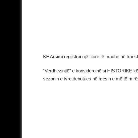
KF Arsimi regjistroi një fitore të madhe në trans
“Verdhezinjtë” e konsiderojnë si HISTORIKE kët
sezonin e tyre debutues në mesin e më të mirëv