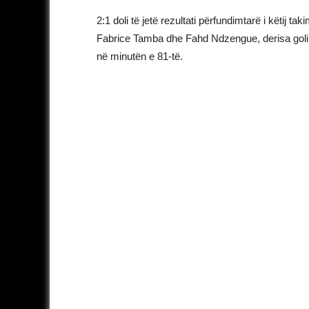
2:1 doli të jetë rezultati përfundimtarë i këtij ta
Fabrice Tamba dhe Fahd Ndzengue, derisa golin
në minutën e 81-të.