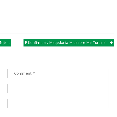
ë Kupës
E Konfirmuar, Maqedonia Miqësore Me Turqinë!