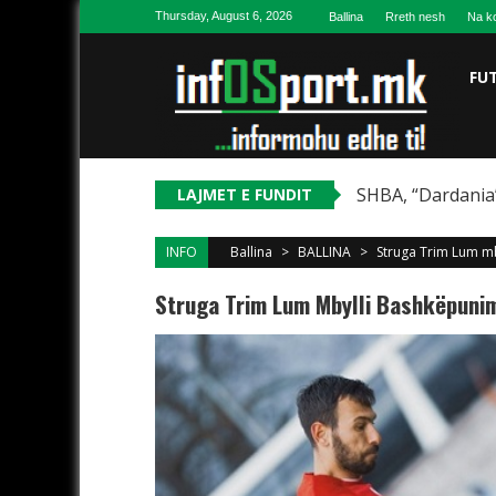
Skip to content
Thursday, August 6, 2026
Ballina
Rreth nesh
Na ko
FU
SHBA, “Dardania”
LAJMET E FUNDIT
INFO
Ballina
>
BALLINA
>
Struga Trim Lum m
Struga Trim Lum Mbylli Bashkëpuni