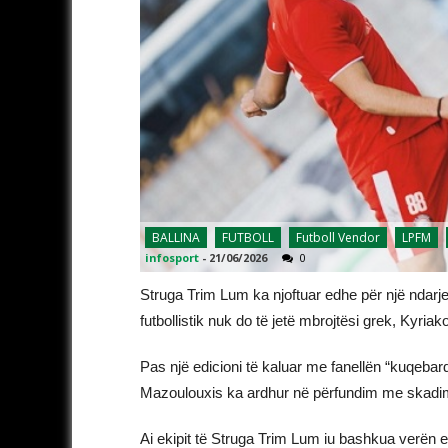
BALLINA
FUTBOLL
Futboll Vendor
LPFM
infosport
-
21/06/2026
0
Struga Trim Lum ka njoftuar edhe për një ndarje
futbollistik nuk do të jetë mbrojtësi grek, Kyri
Pas një edicioni të kaluar me fanellën “kuqebard
Mazoulouxis ka ardhur në përfundim me skadim
Ai ekipit të Struga Trim Lum iu bashkua verën e v