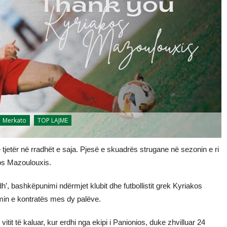
Merkato
TOP LAJME
 tjetër në rradhët e saja. Pjesë e skuadrës strugane në sezonin e ri
akos Mazoulouxis.
h’, bashkëpunimi ndërmjet klubit dhe futbollistit grek Kyriakos
in e kontratës mes dy palëve.
itit të kaluar, kur erdhi nga ekipi i Panionios, duke zhvilluar 24