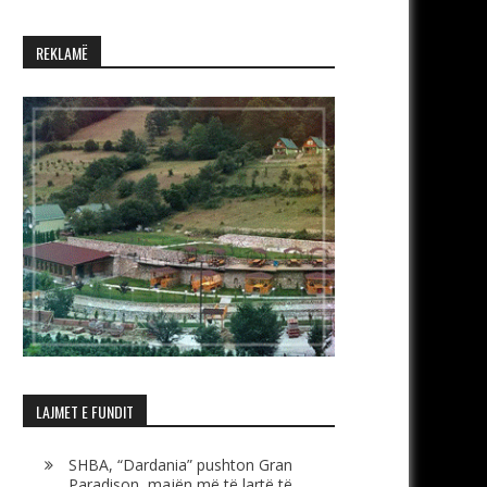
REKLAMË
LAJMET E FUNDIT
SHBA, “Dardania” pushton Gran
Paradison, majën më të lartë të