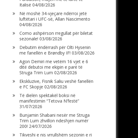
Italisë
04/08/2026
Në moshë 34-vjeçare ndërroi jetë
luftëtari i UFC-së, Allan Nascimento
04/08/2026
Como ashpërson rregullat për biletat
sezonale!
03/08/2026
Debutim ëndërrash për Olti Hysenin
me fanellën e Brøndby IF!
03/08/2026
Agon Demiri me vetëm 16 vjet e 6
ditë debutoi me ekipin e parë të
Struga Trim Lum
02/08/2026
Ekskluzive, Fisnik Saliu veshë fanellën
e FC Skopje
02/08/2026
Të dielën spektakël boksi në
manifestimin “Tetova N’festë”
31/07/2026
Bunjamin Shabani nesër me Struga
Trim Lum zhvillon ndeshjen numër
200!
24/07/2026
Tikveshi e nis vrrullshëm sezonin e ri