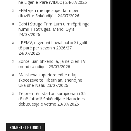
në Ligën e Parë (VIDEO)
24/07/2026
FFM vjen me një super lajm për
tifozët e Shkëndijës!
24/07/2026
Ekipi i Struga Trim Lum u mirëprit nga
numri 1 i Strugës, Mendi Qyra
24/07/2026
LPFMV, nigeriani Lawal autorë i golit
të parë për sezonin 2026/27
24/07/2026
Sonte luan Shkëndija, ja në cilën TV
mund ta ndiqni!
23/07/2026
Malisheva superiore edhe ndaj
skocezëve të Hibernian, shënojnë
Uka dhe Nafiu
23/07/2026
Të premtën starton kampionati i 35-
të në futboll! Shkëndija e Haraçinës
debutuesja e vetme
23/07/2026
KOMENTET E FUNDIT