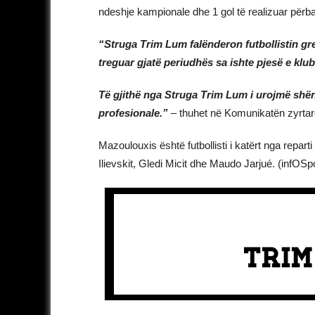
ndeshje kampionale dhe 1 gol të realizuar përba
“Struga Trim Lum falënderon futbollistin gr
treguar gjatë periudhës sa ishte pjesë e klub
Të gjithë nga Struga Trim Lum i urojmë sh
profesionale.”
– thuhet në Komunikatën zyrtare
Mazoulouxis është futbollisti i katërt nga repar
Ilievskit, Gledi Micit dhe Maudo Jarjué. (infOSp