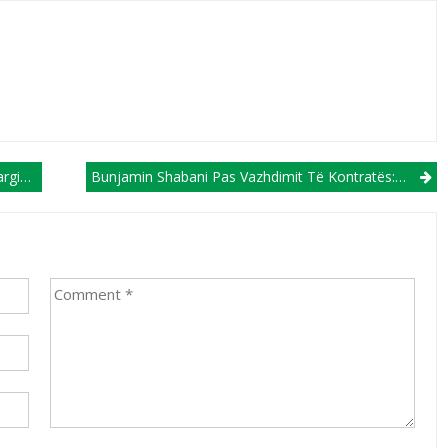
ktivat!
Bunjamin Shabani Pas Vazhdimit Të Kontratës: Dua Ta Mbyll Karrierën Te Struga Trim Lum