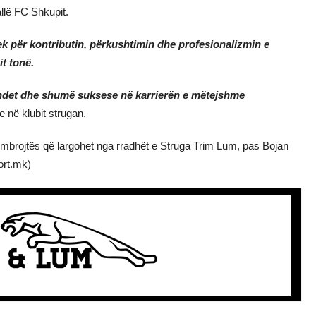
llë FC Shkupit.
ek për kontributin, përkushtimin dhe profesionalizmin e
it tonë.
ëndet dhe shumë suksese në karrierën e mëtejshme
 në klubit strugan.
ti mbrojtës që largohet nga rradhët e Struga Trim Lum, pas Bojan
ort.mk)