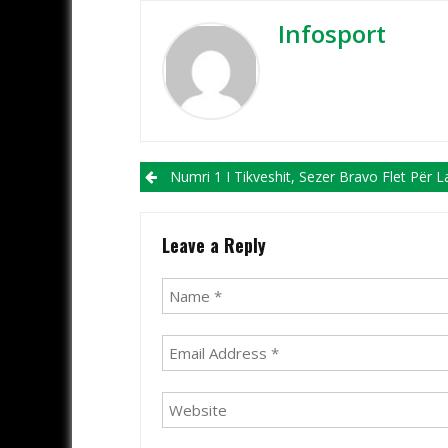
Infosport
Post navigation
Numri 1 I Tikveshit, Sezer Bravo Flet Për Largimet, Transferimet E Reja Si Dhe Për Obje
Leave a Reply