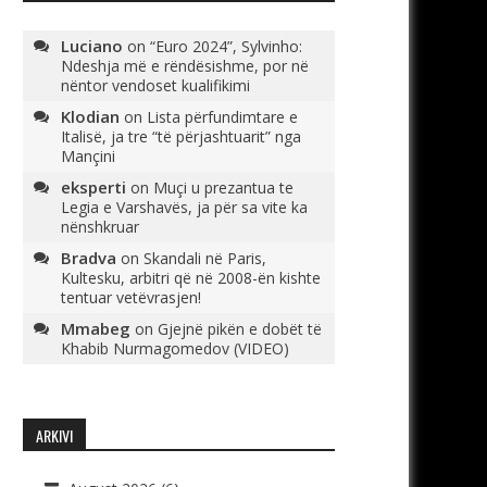
Luciano
on
“Euro 2024”, Sylvinho:
Ndeshja më e rëndësishme, por në
nëntor vendoset kualifikimi
Klodian
on
Lista përfundimtare e
Italisë, ja tre “të përjashtuarit” nga
Mançini
eksperti
on
Muçi u prezantua te
Legia e Varshavës, ja për sa vite ka
nënshkruar
Bradva
on
Skandali në Paris,
Kultesku, arbitri që në 2008-ën kishte
tentuar vetëvrasjen!
Mmabeg
on
Gjejnë pikën e dobët të
Khabib Nurmagomedov (VIDEO)
ARKIVI