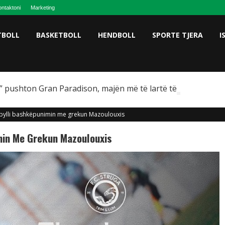
ntaktoni
Marketing
TBOLL
BASKETBOLL
HENDBOLL
SPORTE TJERA
I
 pushton Gran Paradison, majën më të lartë të Italisë
bylli bashkëpunimin me grekun Mazoulouxis
min Me Grekun Mazoulouxis