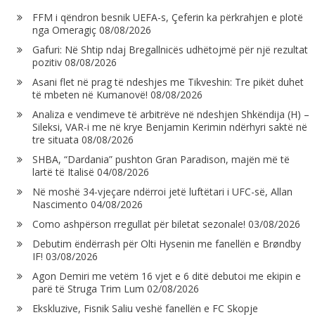
FFM i qëndron besnik UEFA-s, Çeferin ka përkrahjen e plotë
nga Omeragiç
08/08/2026
Gafuri: Në Shtip ndaj Bregallnicës udhëtojmë për një rezultat
pozitiv
08/08/2026
Asani flet në prag të ndeshjes me Tikveshin: Tre pikët duhet
të mbeten në Kumanovë!
08/08/2026
Analiza e vendimeve të arbitrëve në ndeshjen Shkëndija (H) –
Sileksi, VAR-i me në krye Benjamin Kerimin ndërhyri saktë në
tre situata
08/08/2026
SHBA, “Dardania” pushton Gran Paradison, majën më të
lartë të Italisë
04/08/2026
Në moshë 34-vjeçare ndërroi jetë luftëtari i UFC-së, Allan
Nascimento
04/08/2026
Como ashpërson rregullat për biletat sezonale!
03/08/2026
Debutim ëndërrash për Olti Hysenin me fanellën e Brøndby
IF!
03/08/2026
Agon Demiri me vetëm 16 vjet e 6 ditë debutoi me ekipin e
parë të Struga Trim Lum
02/08/2026
Ekskluzive, Fisnik Saliu veshë fanellën e FC Skopje