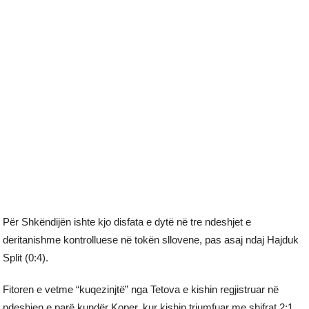
Për Shkëndijën ishte kjo disfata e dytë në tre ndeshjet e
deritanishme kontrolluese në tokën sllovene, pas asaj ndaj Hajduk
Split (0:4).
Fitoren e vetme “kuqezinjtë” nga Tetova e kishin regjistruar në
ndeshjen e parë kundër Koper, kur kishin triumfuar me shifrat 2:1.