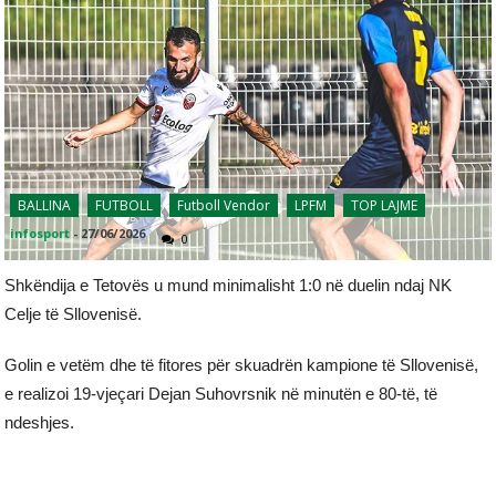
BALLINA
FUTBOLL
Futboll Vendor
LPFM
TOP LAJME
infosport
-
27/06/2026
0
Shkëndija e Tetovës u mund minimalisht 1:0 në duelin ndaj NK
Celje të Sllovenisë.
Golin e vetëm dhe të fitores për skuadrën kampione të Sllovenisë,
e realizoi 19-vjeçari Dejan Suhovrsnik në minutën e 80-të, të
ndeshjes.