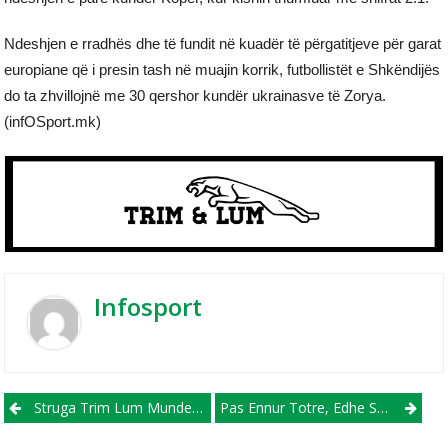
Ndeshjen e rradhës dhe të fundit në kuadër të përgatitjeve për garat
europiane që i presin tash në muajin korrik, futbollistët e Shkëndijës
do ta zhvillojnë me 30 qershor kundër ukrainasve të Zorya.
(infOSport.mk)
Infosport
Post navigation
Struga Trim Lum Mundet Në Miqësoren E Parë Ndaj Dinamo City
Pas Ennur Totre, Edhe Sabit Bilalli Ndahet Me SC Gjilanin