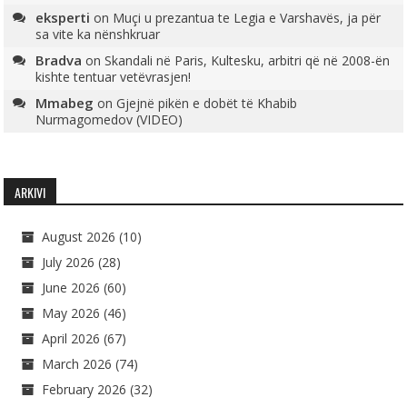
eksperti
on
Muçi u prezantua te Legia e Varshavës, ja për
sa vite ka nënshkruar
Bradva
on
Skandali në Paris, Kultesku, arbitri që në 2008-ën
kishte tentuar vetëvrasjen!
Mmabeg
on
Gjejnë pikën e dobët të Khabib
Nurmagomedov (VIDEO)
ARKIVI
August 2026
(10)
July 2026
(28)
June 2026
(60)
May 2026
(46)
April 2026
(67)
March 2026
(74)
February 2026
(32)