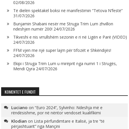
02/08/2026
Të dielën spektakël boksi në manifestimin “Tetova N’festë”
31/07/2026
Bunjamin Shabani nesër me Struga Trim Lum zhvillon
ndeshjen numër 200!
24/07/2026
Tikveshi e nis vrrullshëm sezonin e ri në Ligën e Parë (VIDEO)
24/07/2026
FFM vjen me një super lajm për tifozët e Shkëndijës!
24/07/2026
Ekipi i Struga Trim Lum u mirëprit nga numri 1 i Strugës,
Mendi Qyra
24/07/2026
KOMENTET E FUNDIT
Luciano
on
“Euro 2024”, Sylvinho: Ndeshja më e
rëndësishme, por në nëntor vendoset kualifikimi
Klodian
on
Lista përfundimtare e Italisë, ja tre “të
përjashtuarit” nga Mançini