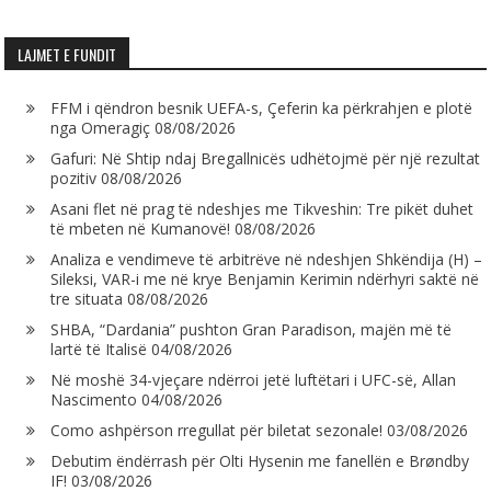
LAJMET E FUNDIT
FFM i qëndron besnik UEFA-s, Çeferin ka përkrahjen e plotë
nga Omeragiç
08/08/2026
Gafuri: Në Shtip ndaj Bregallnicës udhëtojmë për një rezultat
pozitiv
08/08/2026
Asani flet në prag të ndeshjes me Tikveshin: Tre pikët duhet
të mbeten në Kumanovë!
08/08/2026
Analiza e vendimeve të arbitrëve në ndeshjen Shkëndija (H) –
Sileksi, VAR-i me në krye Benjamin Kerimin ndërhyri saktë në
tre situata
08/08/2026
SHBA, “Dardania” pushton Gran Paradison, majën më të
lartë të Italisë
04/08/2026
Në moshë 34-vjeçare ndërroi jetë luftëtari i UFC-së, Allan
Nascimento
04/08/2026
Como ashpërson rregullat për biletat sezonale!
03/08/2026
Debutim ëndërrash për Olti Hysenin me fanellën e Brøndby
IF!
03/08/2026