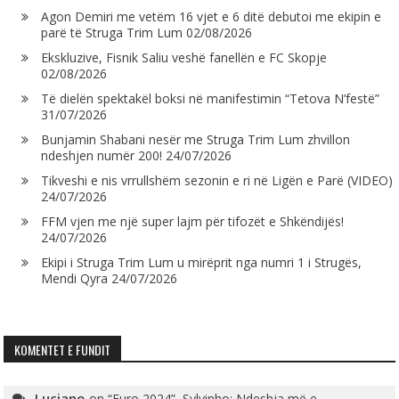
Agon Demiri me vetëm 16 vjet e 6 ditë debutoi me ekipin e
parë të Struga Trim Lum
02/08/2026
Ekskluzive, Fisnik Saliu veshë fanellën e FC Skopje
02/08/2026
Të dielën spektakël boksi në manifestimin “Tetova N’festë”
31/07/2026
Bunjamin Shabani nesër me Struga Trim Lum zhvillon
ndeshjen numër 200!
24/07/2026
Tikveshi e nis vrrullshëm sezonin e ri në Ligën e Parë (VIDEO)
24/07/2026
FFM vjen me një super lajm për tifozët e Shkëndijës!
24/07/2026
Ekipi i Struga Trim Lum u mirëprit nga numri 1 i Strugës,
Mendi Qyra
24/07/2026
KOMENTET E FUNDIT
Luciano
on
“Euro 2024”, Sylvinho: Ndeshja më e