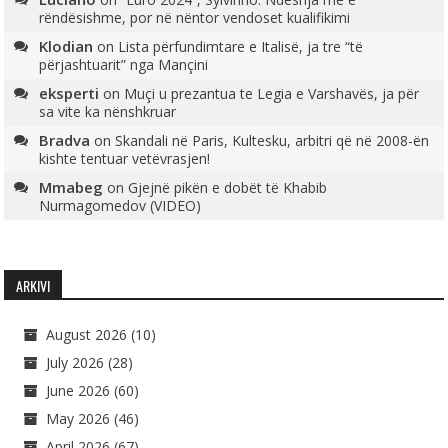
rëndësishme, por në nëntor vendoset kualifikimi
Klodian
on
Lista përfundimtare e Italisë, ja tre “të
përjashtuarit” nga Mançini
eksperti
on
Muçi u prezantua te Legia e Varshavës, ja për
sa vite ka nënshkruar
Bradva
on
Skandali në Paris, Kultesku, arbitri që në 2008-ën
kishte tentuar vetëvrasjen!
Mmabeg
on
Gjejnë pikën e dobët të Khabib
Nurmagomedov (VIDEO)
ARKIVI
August 2026
(10)
July 2026
(28)
June 2026
(60)
May 2026
(46)
April 2026
(67)