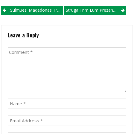
Post navigation
Sulmuesi Maqedonas Trajkov, I Bashkohet Skuadrës Shqiptare Të KF Vora
Struga Trim Lum Prezantoi Mbrojtësin Gjigand, Landrit Rama!
Leave a Reply