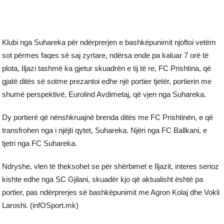
Klubi nga Suhareka për ndërprerjen e bashkëpunimit njoftoi vetëm
sot përmes faqes së saj zyrtare, ndërsa ende pa kaluar 7 orë të
plota, Iljazi tashmë ka gjetur skuadrën e tij të re, FC Prishtina, që
gjatë ditës së sotme prezantoi edhe një portier tjetër, portierin me
shumë perspektivë, Eurolind Avdimetaj, që vjen nga Suhareka.
Dy portierë që nënshkruajnë brenda ditës me FC Prishtinën, e që
transfrohen nga i njëjti qytet, Suhareka. Njëri nga FC Ballkani, e
tjetri nga FC Suhareka.
Ndryshe, vlen të theksohet se për shërbimet e Iljazit, interes serioz
kishte edhe nga SC Gjilani, skuadër kjo që aktualisht është pa
portier, pas ndërprerjes së bashkëpunimit me Agron Kolaj dhe Vokli
Laroshi. (infOSport.mk)