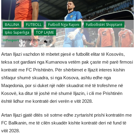
BALLINA
FUTBOLL
Futboll Nga Rajoni
Futbollistët Shqiptarë
Ipko Superliga
TOP LAJME
infosport
-
30/06/2026
0
Artan Iljazi vazhdon të mbetet pjesë e futbollit elitar të Kosovës,
teksa sot gardiani nga Kumanova vetëm pak çaste më parë firmosi
kontratë me FC Prishtinën. Për shërbimet e Iljazit interes kishin
shfaqur shumë skuadra, si nga Kosova, ashtu edhe nga
Maqedonia, por si duket një ndër skuadrat më të trofeshme në
Kosovë, ka ditur të joshë më shumë Iljazin, i cili me Prishtinën
është lidhur me kontratë deri verën e vitit 2028.
Artan Iljazi gjatë ditës së sotme edhe zyrtarisht prishi kontratën me
FC Ballkanin, me të cilën skuadër kishte kontratë deri në fund të
vitit 2028.