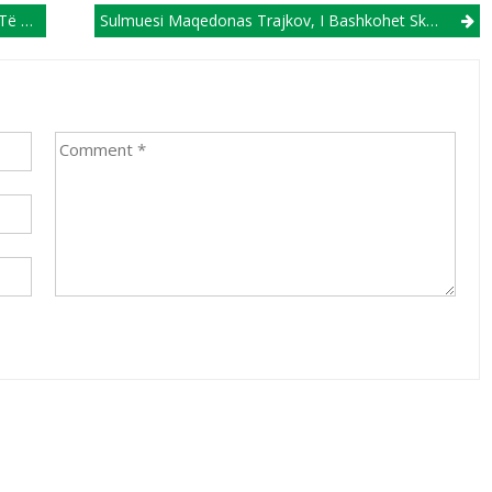
DEO)
Sulmuesi Maqedonas Trajkov, I Bashkohet Skuadrës Shqiptare Të KF Vora