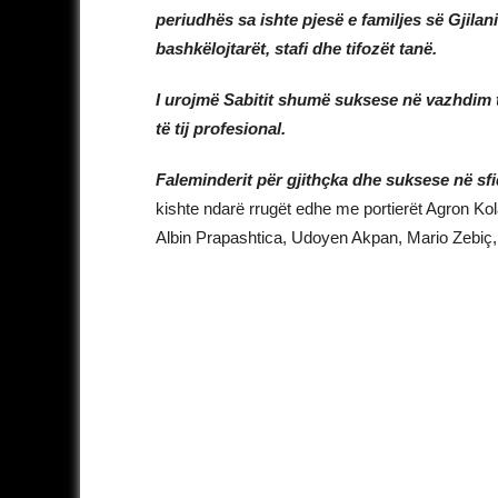
periudhës sa ishte pjesë e familjes së Gjilan
bashkëlojtarët, stafi dhe tifozët tanë.
I urojmë Sabitit shumë suksese në vazhdim të 
të tij profesional.
Faleminderit për gjithçka dhe suksese në sfid
kishte ndarë rrugët edhe me portierët Agron Kolaj
Albin Prapashtica, Udoyen Akpan, Mario Zebiç, 