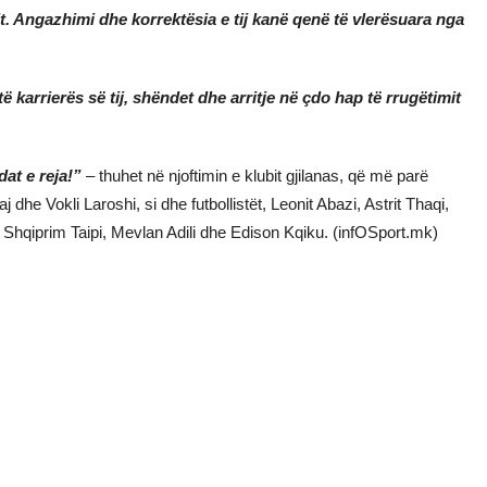
it. Angazhimi dhe korrektësia e tij kanë qenë të vlerësuara nga
karrierës së tij, shëndet dhe arritje në çdo hap të rrugëtimit
at e reja!”
– thuhet në njoftimin e klubit gjilanas, që më parë
 dhe Vokli Laroshi, si dhe futbollistët, Leonit Abazi, Astrit Thaqi,
Shqiprim Taipi, Mevlan Adili dhe Edison Kqiku. (infOSport.mk)