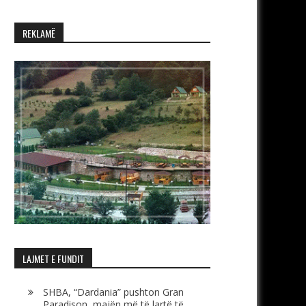
REKLAMË
LAJMET E FUNDIT
SHBA, “Dardania” pushton Gran
Paradison, majën më të lartë të