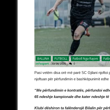
BALLINA
FUTBOLL
Futboll Nga Rajoni
Futb
infosport
-
30/06/2026
0
Pasi vetëm disa orë më parë SC Gjilani njoftoi
njoftuan për përfundimin e bashkëpunimit edhe me 
“Me përfundimin e kontratës, përfundoi edhe
65 ndeshje kampionale dhe kater ndeshje të 
Klubi dëshiron ta falënderojë Bilalin për pë