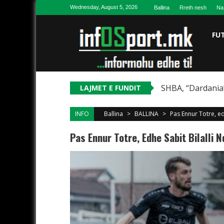
Skip to content
Wednesday, August 5, 2026
Ballina
Rreth nesh
Na
FU
SHBA, “Dardania”
LAJMET E FUNDIT
INFO
Ballina
>
BALLINA
>
Pas Ennur Totre, ed
Pas Ennur Totre, Edhe Sabit Bilalli 