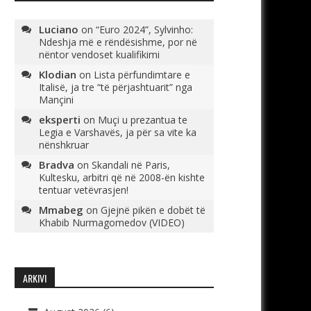
Luciano
on
“Euro 2024”, Sylvinho:
Ndeshja më e rëndësishme, por në
nëntor vendoset kualifikimi
Klodian
on
Lista përfundimtare e
Italisë, ja tre “të përjashtuarit” nga
Mançini
eksperti
on
Muçi u prezantua te
Legia e Varshavës, ja për sa vite ka
nënshkruar
Bradva
on
Skandali në Paris,
Kultesku, arbitri që në 2008-ën kishte
tentuar vetëvrasjen!
Mmabeg
on
Gjejnë pikën e dobët të
Khabib Nurmagomedov (VIDEO)
ARKIVI