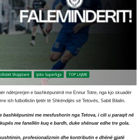
ollistët Shqiptarë
Ipko Superliga
TOP LAJME
 për ndërprerjen e bashkëpunimit me Ennur Totre, nga kjo skuadër
ish futbollistin tjetër të Shkëndijës së Tetovës, Sabit Bilalin.
 bashkëpunimi me mesfushorin nga Tetova, i cili u paraqit në
kupës me fanellën kuq e bardh, duke shënuar edhe tre gola.
rkushtimin, profesionalizmin dhe kontributin e dhënë gjatë