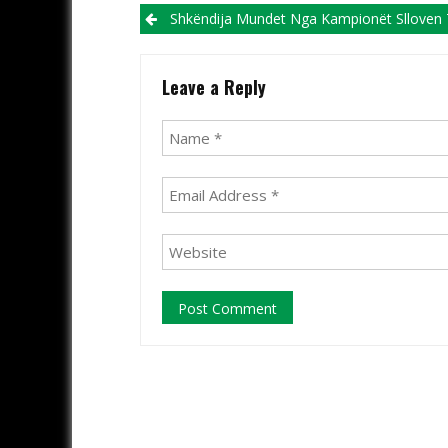
Post navigation
Shkëndija Mundet Nga Kampionët Slloven Të NK Celje (VI
Leave a Reply