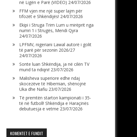
në Ligën e Parë (VIDEO)
24/07/2026
FFM vjen me një super lajm për
tifozët e Shkëndijës!
24/07/2026
Ekipi i Struga Trim Lum u mirëprit nga
numri 1 i Strugës, Mendi Qyra
24/07/2026
LPFMV, nigeriani Lawal autorë i golit
të parë për sezonin 2026/27
24/07/2026
Sonte luan Shkëndija, ja në cilën TV
mund ta ndiqni!
23/07/2026
Malisheva superiore edhe ndaj
skocezëve të Hibernian, shënojnë
Uka dhe Nafiu
23/07/2026
Të premtën starton kampionati i 35-
të në futboll! Shkëndija e Haraçinës
debutuesja e vetme
23/07/2026
KOMENTET E FUNDIT