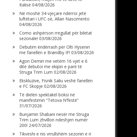
Italisë
04/08/2026
Në moshë 34-vjeçare ndërroi jetë
luftëtari i UFC-së, Allan Nascimento
04/08/2026
Como ashpërson rregullat për biletat
sezonale!
03/08/2026
Debutim ëndërrash për Olti Hysenin
me fanellën e Brøndby IF!
03/08/2026
Agon Demiri me vetëm 16 vjet e 6
ditë debutoi me ekipin e parë të
Struga Trim Lum
02/08/2026
Ekskluzive, Fisnik Saliu veshë fanellën
e FC Skopje
02/08/2026
Të dielën spektakël boksi në
manifestimin “Tetova N’festë”
31/07/2026
Bunjamin Shabani nesër me Struga
Trim Lum zhvillon ndeshjen numër
200!
24/07/2026
Tikveshi e nis vrrullshëm sezonin e ri