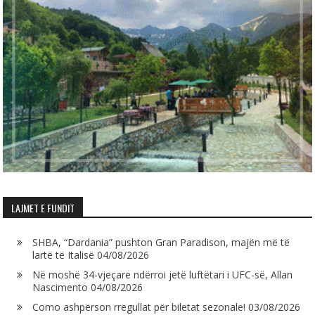
LAJMET E FUNDIT
SHBA, “Dardania” pushton Gran Paradison, majën më të
lartë të Italisë
04/08/2026
Në moshë 34-vjeçare ndërroi jetë luftëtari i UFC-së, Allan
Nascimento
04/08/2026
Como ashpërson rregullat për biletat sezonale!
03/08/2026