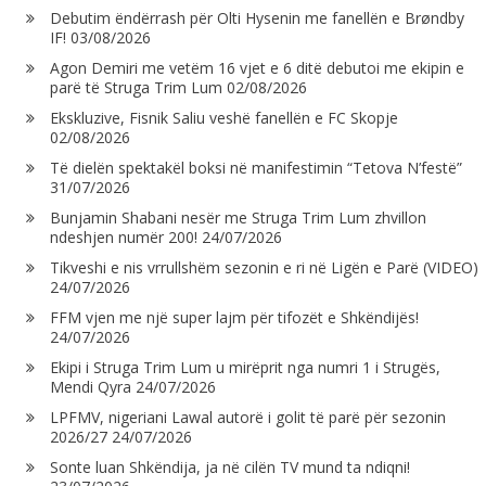
Debutim ëndërrash për Olti Hysenin me fanellën e Brøndby
IF!
03/08/2026
Agon Demiri me vetëm 16 vjet e 6 ditë debutoi me ekipin e
parë të Struga Trim Lum
02/08/2026
Ekskluzive, Fisnik Saliu veshë fanellën e FC Skopje
02/08/2026
Të dielën spektakël boksi në manifestimin “Tetova N’festë”
31/07/2026
Bunjamin Shabani nesër me Struga Trim Lum zhvillon
ndeshjen numër 200!
24/07/2026
Tikveshi e nis vrrullshëm sezonin e ri në Ligën e Parë (VIDEO)
24/07/2026
FFM vjen me një super lajm për tifozët e Shkëndijës!
24/07/2026
Ekipi i Struga Trim Lum u mirëprit nga numri 1 i Strugës,
Mendi Qyra
24/07/2026
LPFMV, nigeriani Lawal autorë i golit të parë për sezonin
2026/27
24/07/2026
Sonte luan Shkëndija, ja në cilën TV mund ta ndiqni!