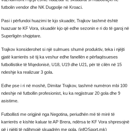
futbolin vendor dhe NK Dugpolje në Kroaci.
Pasi i përfundoi huazimi te kjo skuadër, Trajkov tashmë është
huazuar te KF Vora, skuadër kjo që edhe sezonin e ri do të garoj në
Superligën shqiptare.
Trajkov konsiderohet si një sulmues shumë produktiv, teka i njëjti
gjatë karrierës së tij ka veshur edhe fanellën e përfaqësueses
futbollistike të Mqedonisë, U18, U19 dhe U21, për të cilën në 15
ndeshje ka realizuar 3 gola.
Edhe pse i ri në moshë, Dimitar Trajkov, tashmë numëron mbi 100
ndeshje në futbollin profesionist, ku ka regjistruar 20 gola dhe 9
asistime.
Futbollisti me origjinë nga Negotina, periudhën më të mirë të
karrierës e kishte kaluar te AP Brera, ndërsa te KF Vora shpresojnë
që i njëjti të ndihmojë skuadrën me gola. (infOSport.mk)