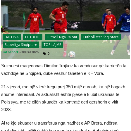
BALLINA
FUTBOLL
Futboll Nga Rajoni
Futbollistët Shqiptarë
Superliga Shqiptare
TOP LAJME
infosport
-
30/06/2026
0
Sulmuesi maqedonas Dimitar Trajkov ka vendosur që karrierën ta
vazhdojë në Shqipëri, duke veshur fanellën e KF Vora.
​21-vjeçari, me një vlerë tregu prej 350 mijë eurosh, ka një bagazh
shumë interesant. Ai aktualisht është pjesë e klubit ukrainas të
Polissya, me të cilën skuadër ka kontratë deri qershorin e vitit
2028.
Ai te kjo skuadër u transferua nga rradhët e AP Brera, ndërsa
vazhdimisht i njëjti është huazuar te skuadrat si Rabotniçki në