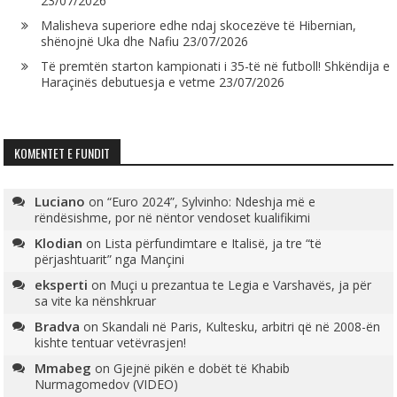
23/07/2026
Malisheva superiore edhe ndaj skocezëve të Hibernian,
shënojnë Uka dhe Nafiu
23/07/2026
Të premtën starton kampionati i 35-të në futboll! Shkëndija e
Haraçinës debutuesja e vetme
23/07/2026
KOMENTET E FUNDIT
Luciano
on
“Euro 2024”, Sylvinho: Ndeshja më e
rëndësishme, por në nëntor vendoset kualifikimi
Klodian
on
Lista përfundimtare e Italisë, ja tre “të
përjashtuarit” nga Mançini
eksperti
on
Muçi u prezantua te Legia e Varshavës, ja për
sa vite ka nënshkruar
Bradva
on
Skandali në Paris, Kultesku, arbitri që në 2008-ën
kishte tentuar vetëvrasjen!
Mmabeg
on
Gjejnë pikën e dobët të Khabib
Nurmagomedov (VIDEO)