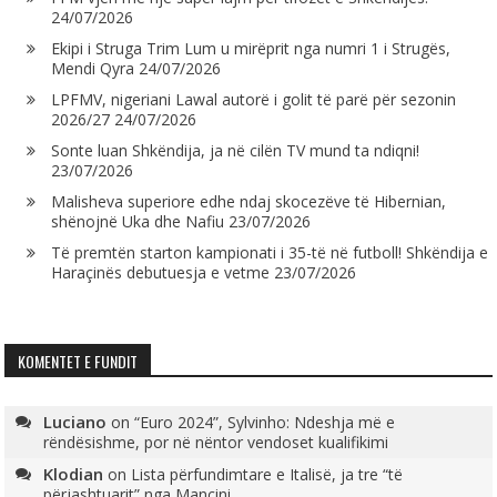
24/07/2026
Ekipi i Struga Trim Lum u mirëprit nga numri 1 i Strugës,
Mendi Qyra
24/07/2026
LPFMV, nigeriani Lawal autorë i golit të parë për sezonin
2026/27
24/07/2026
Sonte luan Shkëndija, ja në cilën TV mund ta ndiqni!
23/07/2026
Malisheva superiore edhe ndaj skocezëve të Hibernian,
shënojnë Uka dhe Nafiu
23/07/2026
Të premtën starton kampionati i 35-të në futboll! Shkëndija e
Haraçinës debutuesja e vetme
23/07/2026
KOMENTET E FUNDIT
Luciano
on
“Euro 2024”, Sylvinho: Ndeshja më e
rëndësishme, por në nëntor vendoset kualifikimi
Klodian
on
Lista përfundimtare e Italisë, ja tre “të
përjashtuarit” nga Mançini