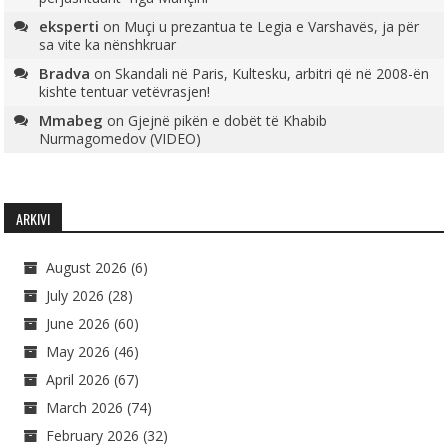
eksperti
on
Muçi u prezantua te Legia e Varshavës, ja për
sa vite ka nënshkruar
Bradva
on
Skandali në Paris, Kultesku, arbitri që në 2008-ën
kishte tentuar vetëvrasjen!
Mmabeg
on
Gjejnë pikën e dobët të Khabib
Nurmagomedov (VIDEO)
ARKIVI
August 2026
(6)
July 2026
(28)
June 2026
(60)
May 2026
(46)
April 2026
(67)
March 2026
(74)
February 2026
(32)