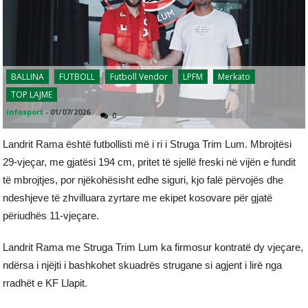
BALLINA
FUTBOLL
Futboll Vendor
LPFM
Merkato
TOP LAJME
infosport
-
01/07/2026
0
Landrit Rama është futbollisti më i ri i Struga Trim Lum. Mbrojtësi
29-vjeçar, me gjatësi 194 cm, pritet të sjellë freski në vijën e fundit
të mbrojtjes, por njëkohësisht edhe siguri, kjo falë përvojës dhe
ndeshjeve të zhvilluara zyrtare me ekipet kosovare për gjatë
përiudhës 11-vjeçare.
Landrit Rama me Struga Trim Lum ka firmosur kontratë dy vjeçare,
ndërsa i njëjti i bashkohet skuadrës strugane si agjent i lirë nga
rradhët e KF Llapit.