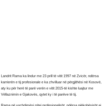
Landrit Rama ka lindur me 23 prill të vitit 1997 në Zvicër, ndërsa
karrierën e tij profesionale e ka zhvilluar në përgjithësi në Kosovë,
aty ku për herë të parë verën e vitit 2015-të kishte luajtur me
Vëllaznimin e Gjakovës, qytet ky i të parëve të tij.
Rama në vazhdimësi rritej profesionalisht, ndërsa njëkohësisht ai