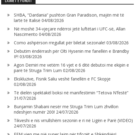
LAJMET E FUNDIT
SHBA, “Dardania” pushton Gran Paradison, majën më të
lartë të Italisë
04/08/2026
Në moshë 34-vjeçare ndërroi jetë luftëtari i UFC-së, Allan
Nascimento
04/08/2026
Como ashpërson rregullat për biletat sezonale!
03/08/2026
Debutim ëndërrash për Olti Hysenin me fanellën e Brøndby
IF!
03/08/2026
Agon Demiri me vetëm 16 vjet e 6 ditë debutoi me ekipin e
parë të Struga Trim Lum
02/08/2026
Ekskluzive, Fisnik Saliu veshë fanellën e FC Skopje
02/08/2026
Të dielën spektakël boksi në manifestimin “Tetova N’festë”
31/07/2026
Bunjamin Shabani nesër me Struga Trim Lum zhvillon
ndeshjen numër 200!
24/07/2026
Tikveshi e nis vrrullshëm sezonin e ri në Ligën e Parë (VIDEO)
24/07/2026
FFM vjen me një super lajm për tifozët e Shkëndijës!