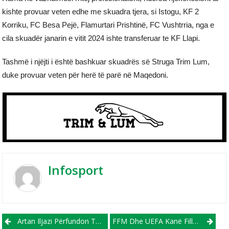
kishte provuar veten edhe me skuadra tjera, si Istogu, KF 2
Korriku, FC Besa Pejë, Flamurtari Prishtinë, FC Vushtrria, nga e
cila skuadër janarin e vitit 2024 ishte transferuar te KF Llapi.
Tashmë i njëjti i është bashkuar skuadrës së Struga Trim Lum,
duke provuar veten për herë të parë në Maqedoni.
Infosport
Post navigation
Artan Iljazi Përfundon Te FC Prishtina!
FFM Dhe UEFA Kanë Filluar Procesin E Zhvillimit Të Një Strategjie Të Re 5-Vjeçare!