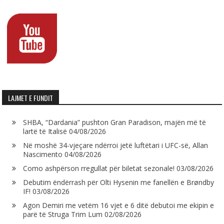
LAJMET E FUNDIT
SHBA, “Dardania” pushton Gran Paradison, majën më të
lartë të Italisë
04/08/2026
Në moshë 34-vjeçare ndërroi jetë luftëtari i UFC-së, Allan
Nascimento
04/08/2026
Como ashpërson rregullat për biletat sezonale!
03/08/2026
Debutim ëndërrash për Olti Hysenin me fanellën e Brøndby
IF!
03/08/2026
Agon Demiri me vetëm 16 vjet e 6 ditë debutoi me ekipin e
parë të Struga Trim Lum
02/08/2026