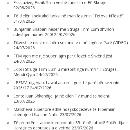
Ekskluzive, Fisnik Saliu veshë fanellën e FC Skopje
02/08/2026
Të dielën spektakël boksi në manifestimin “Tetova N’festë”
31/07/2026
Bunjamin Shabani nesër me Struga Trim Lum zhvillon
ndeshjen numër 200!
24/07/2026
Tikveshi e nis vrrullshëm sezonin e ri në Ligën e Parë (VIDEO)
24/07/2026
FFM vjen me një super lajm për tifozët e Shkëndijës!
24/07/2026
Ekipi i Struga Trim Lum u mirëprit nga numri 1 i Strugës,
Mendi Qyra
24/07/2026
LPFMV, nigeriani Lawal autorë i golit të parë për sezonin
2026/27
24/07/2026
Sonte luan Shkëndija, ja në cilën TV mund ta ndiqni!
23/07/2026
Malisheva superiore edhe ndaj skocezëve të Hibernian,
shënojnë Uka dhe Nafiu
23/07/2026
Të premtën starton kampionati i 35-të në futboll! Shkëndija e
Haraçinës debutuesja e vetme
23/07/2026