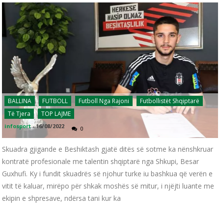
BALLINA
FUTBOLL
Futboll Nga Rajoni
Futbollistët Shqiptarë
Të Tjera
TOP LAJME
infosport
-
16/08/2022
0
Skuadra gjigande e Beshiktash gjatë ditës së sotme ka nënshkruar
kontratë profesionale me talentin shqiptarë nga Shkupi, Besar
Guxhufi. Ky i fundit skuadrës së njohur turke iu bashkua që verën e
vitit të kaluar, mirëpo për shkak moshës së mitur, i njëjti luante me
ekipin e shpresave, ndërsa tani kur ka