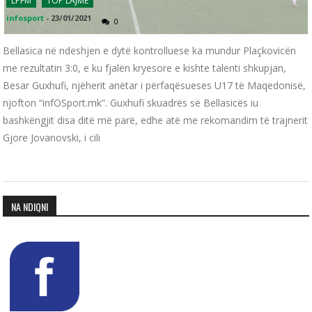
LPFM
TOP LAJME
infosport
-
23/01/2021
0
Bellasica në ndeshjen e dytë kontrolluese ka mundur Plaçkovicën
me rezultatin 3:0, e ku fjalën kryesore e kishte talenti shkupjan,
Besar Guxhufi, njëherit anëtar i përfaqësueses U17 të Maqedonisë,
njofton “infOSport.mk”. Guxhufi skuadrës së Bellasicës iu
bashkëngjit disa ditë më parë, edhe atë me rekomandim të trajnerit
Gjore Jovanovski, i cili
NA NDIQNI