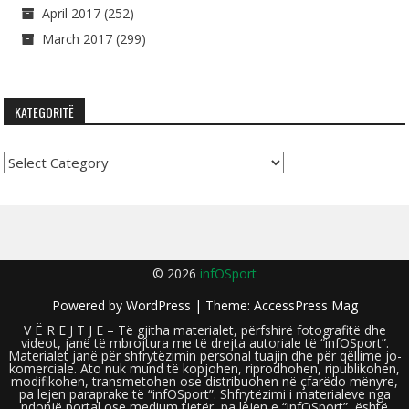
April 2017
(252)
March 2017
(299)
KATEGORITË
Kategoritë
© 2026
infOSport
Powered by
WordPress
| Theme:
AccessPress Mag
V Ë R E J T J E – Të gjitha materialet, përfshirë fotografitë dhe
videot, janë të mbrojtura me të drejta autoriale të “infOSport”.
Materialet janë për shfrytëzimin personal tuajin dhe për qëllime jo-
komerciale. Ato nuk mund të kopjohen, riprodhohen, ripublikohen,
modifikohen, transmetohen ose distribuohen në çfarëdo mënyre,
pa lejen paraprake të “infOSport”. Shfrytëzimi i materialeve nga
ndonjë portal ose medium tjetër, pa lejen e “infOSport”, është