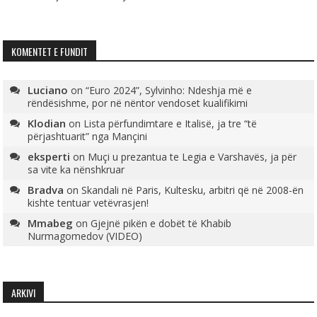
KOMENTET E FUNDIT
Luciano
on
“Euro 2024”, Sylvinho: Ndeshja më e
rëndësishme, por në nëntor vendoset kualifikimi
Klodian
on
Lista përfundimtare e Italisë, ja tre “të
përjashtuarit” nga Mançini
eksperti
on
Muçi u prezantua te Legia e Varshavës, ja për
sa vite ka nënshkruar
Bradva
on
Skandali në Paris, Kultesku, arbitri që në 2008-ën
kishte tentuar vetëvrasjen!
Mmabeg
on
Gjejnë pikën e dobët të Khabib
Nurmagomedov (VIDEO)
ARKIVI