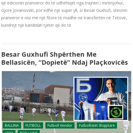
që edicionin pranveror do të udhëhiqet nga trajneri i mirënjohur,
Gjore Jovanovski, por edhe një super yll, si Besar Guxhufi, stinorin
pranveror e nisi me një fitore të madhe në transfertën në Tetovë,
kundrejt një kandidati tjetër që do të
Besar Guxhufi Shpërthen Me
Bellasicën, “dopietë” Ndaj Plaçkovicës
BALLINA
FUTBOLL
Futboll Vendor
Futbollistët Shqiptarë