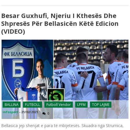
Besar Guxhufi, Njeriu I Kthesës Dhe
Shpresës Për Bellasicën Këtë Edicion
(VIDEO)
BALLINA
FUTBOLL
Futboll Vendor
LPFM
TOP LAJME
infosport
-
21/02/2021
0
Bellasica jep shenjat e para të mbijetesës. Skuadra nga Strumica,