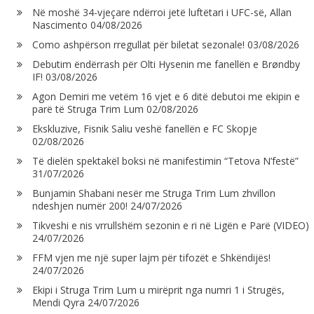
Në moshë 34-vjeçare ndërroi jetë luftëtari i UFC-së, Allan
Nascimento
04/08/2026
Como ashpërson rregullat për biletat sezonale!
03/08/2026
Debutim ëndërrash për Olti Hysenin me fanellën e Brøndby
IF!
03/08/2026
Agon Demiri me vetëm 16 vjet e 6 ditë debutoi me ekipin e
parë të Struga Trim Lum
02/08/2026
Ekskluzive, Fisnik Saliu veshë fanellën e FC Skopje
02/08/2026
Të dielën spektakël boksi në manifestimin “Tetova N’festë”
31/07/2026
Bunjamin Shabani nesër me Struga Trim Lum zhvillon
ndeshjen numër 200!
24/07/2026
Tikveshi e nis vrrullshëm sezonin e ri në Ligën e Parë (VIDEO)
24/07/2026
FFM vjen me një super lajm për tifozët e Shkëndijës!
24/07/2026
Ekipi i Struga Trim Lum u mirëprit nga numri 1 i Strugës,
Mendi Qyra
24/07/2026