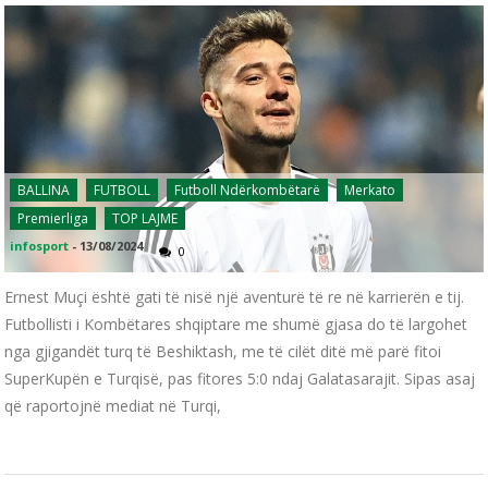
BALLINA
FUTBOLL
Futboll Ndërkombëtarë
Merkato
Premierliga
TOP LAJME
infosport
-
13/08/2024
0
Ernest Muçi është gati të nisë një aventurë të re në karrierën e tij.
Futbollisti i Kombëtares shqiptare me shumë gjasa do të largohet
nga gjigandët turq të Beshiktash, me të cilët ditë më parë fitoi
SuperKupën e Turqisë, pas fitores 5:0 ndaj Galatasarajit. Sipas asaj
që raportojnë mediat në Turqi,