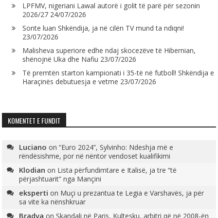
LPFMV, nigeriani Lawal autorë i golit të parë për sezonin
2026/27
24/07/2026
Sonte luan Shkëndija, ja në cilën TV mund ta ndiqni!
23/07/2026
Malisheva superiore edhe ndaj skocezëve të Hibernian,
shënojnë Uka dhe Nafiu
23/07/2026
Të premtën starton kampionati i 35-të në futboll! Shkëndija e
Haraçinës debutuesja e vetme
23/07/2026
KOMENTET E FUNDIT
Luciano
on
“Euro 2024”, Sylvinho: Ndeshja më e
rëndësishme, por në nëntor vendoset kualifikimi
Klodian
on
Lista përfundimtare e Italisë, ja tre “të
përjashtuarit” nga Mançini
eksperti
on
Muçi u prezantua te Legia e Varshavës, ja për
sa vite ka nënshkruar
Bradva
on
Skandali në Paris, Kultesku, arbitri që në 2008-ën