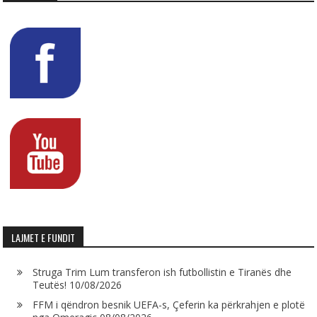
LAJMET E FUNDIT
Struga Trim Lum transferon ish futbollistin e Tiranës dhe
Teutës!
10/08/2026
FFM i qëndron besnik UEFA-s, Çeferin ka përkrahjen e plotë