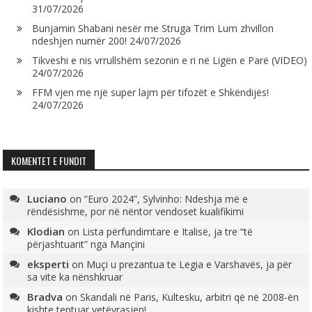
31/07/2026
Bunjamin Shabani nesër me Struga Trim Lum zhvillon
ndeshjen numër 200!
24/07/2026
Tikveshi e nis vrrullshëm sezonin e ri në Ligën e Parë (VIDEO)
24/07/2026
FFM vjen me një super lajm për tifozët e Shkëndijës!
24/07/2026
KOMENTET E FUNDIT
Luciano
on
“Euro 2024”, Sylvinho: Ndeshja më e
rëndësishme, por në nëntor vendoset kualifikimi
Klodian
on
Lista përfundimtare e Italisë, ja tre “të
përjashtuarit” nga Mançini
eksperti
on
Muçi u prezantua te Legia e Varshavës, ja për
sa vite ka nënshkruar
Bradva
on
Skandali në Paris, Kultesku, arbitri që në 2008-ën
kishte tentuar vetëvrasjen!