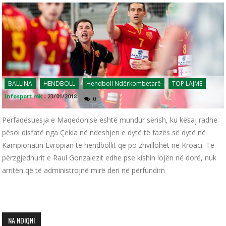
BALLINA
HENDBOLL
Hendboll Ndërkombëtarë
TOP LAJME
infosport.mk
-
23/01/2018
0
Përfaqësuesja e Maqedonisë është mundur sërish, ku kësaj radhe
pësoi disfatë nga Çekia në ndeshjen e dytë të fazës së dytë në
Kampionatin Evropian të hendbollit që po zhvillohet në Kroaci. Të
përzgjedhurit e Raul Gonzalezit edhe pse kishin lojën në dorë, nuk
arritën që të administrojnë mirë deri në përfundim
NA NDIQNI