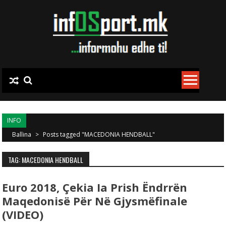
Skip to content
INFO
Ballina
>
Posts tagged "MACEDONIA HENDBALL"
TAG: MACEDONIA HENDBALL
Euro 2018, Çekia Ia Prish Ëndrrën
Maqedonisë Për Në Gjysmëfinale
(VIDEO)