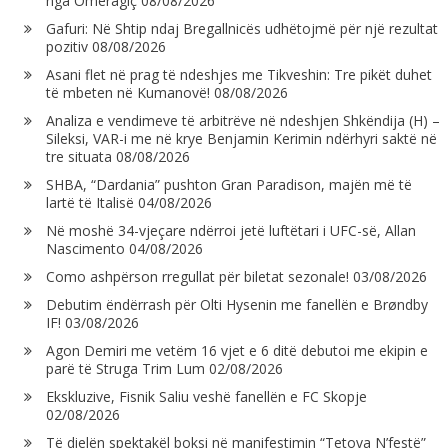
nga Omeragiç
08/08/2026
Gafuri: Në Shtip ndaj Bregallnicës udhëtojmë për një rezultat
pozitiv
08/08/2026
Asani flet në prag të ndeshjes me Tikveshin: Tre pikët duhet
të mbeten në Kumanovë!
08/08/2026
Analiza e vendimeve të arbitrëve në ndeshjen Shkëndija (H) –
Sileksi, VAR-i me në krye Benjamin Kerimin ndërhyri saktë në
tre situata
08/08/2026
SHBA, “Dardania” pushton Gran Paradison, majën më të
lartë të Italisë
04/08/2026
Në moshë 34-vjeçare ndërroi jetë luftëtari i UFC-së, Allan
Nascimento
04/08/2026
Como ashpërson rregullat për biletat sezonale!
03/08/2026
Debutim ëndërrash për Olti Hysenin me fanellën e Brøndby
IF!
03/08/2026
Agon Demiri me vetëm 16 vjet e 6 ditë debutoi me ekipin e
parë të Struga Trim Lum
02/08/2026
Ekskluzive, Fisnik Saliu veshë fanellën e FC Skopje
02/08/2026
Të dielën spektakël boksi në manifestimin “Tetova N’festë”