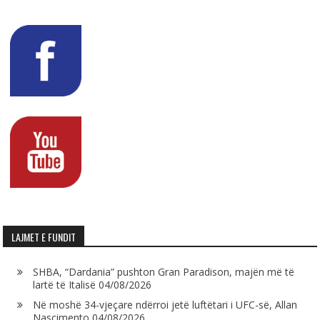
LAJMET E FUNDIT
SHBA, “Dardania” pushton Gran Paradison, majën më të
lartë të Italisë
04/08/2026
Në moshë 34-vjeçare ndërroi jetë luftëtari i UFC-së, Allan
Nascimento
04/08/2026