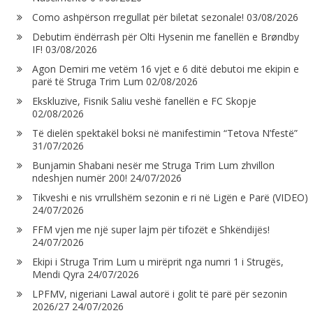
Como ashpërson rregullat për biletat sezonale!
03/08/2026
Debutim ëndërrash për Olti Hysenin me fanellën e Brøndby
IF!
03/08/2026
Agon Demiri me vetëm 16 vjet e 6 ditë debutoi me ekipin e
parë të Struga Trim Lum
02/08/2026
Ekskluzive, Fisnik Saliu veshë fanellën e FC Skopje
02/08/2026
Të dielën spektakël boksi në manifestimin “Tetova N’festë”
31/07/2026
Bunjamin Shabani nesër me Struga Trim Lum zhvillon
ndeshjen numër 200!
24/07/2026
Tikveshi e nis vrrullshëm sezonin e ri në Ligën e Parë (VIDEO)
24/07/2026
FFM vjen me një super lajm për tifozët e Shkëndijës!
24/07/2026
Ekipi i Struga Trim Lum u mirëprit nga numri 1 i Strugës,
Mendi Qyra
24/07/2026
LPFMV, nigeriani Lawal autorë i golit të parë për sezonin
2026/27
24/07/2026