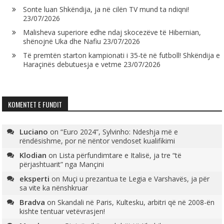
Sonte luan Shkëndija, ja në cilën TV mund ta ndiqni!
23/07/2026
Malisheva superiore edhe ndaj skocezëve të Hibernian,
shënojnë Uka dhe Nafiu
23/07/2026
Të premtën starton kampionati i 35-të në futboll! Shkëndija e
Haraçinës debutuesja e vetme
23/07/2026
KOMENTET E FUNDIT
Luciano
on
“Euro 2024”, Sylvinho: Ndeshja më e
rëndësishme, por në nëntor vendoset kualifikimi
Klodian
on
Lista përfundimtare e Italisë, ja tre “të
përjashtuarit” nga Mançini
eksperti
on
Muçi u prezantua te Legia e Varshavës, ja për
sa vite ka nënshkruar
Bradva
on
Skandali në Paris, Kultesku, arbitri që në 2008-ën
kishte tentuar vetëvrasjen!