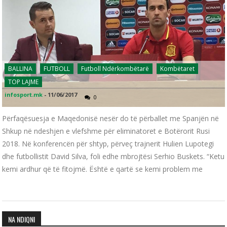
BALLINA
FUTBOLL
Futboll Ndërkombëtarë
Kombëtaret
TOP LAJME
infosport.mk
-
11/06/2017
0
Përfaqësuesja e Maqedonisë nesër do të përballet me Spanjën në
Shkup në ndeshjen e vlefshme për eliminatoret e Botërorit Rusi
2018. Në konferencën për shtyp, përveç trajnerit Hulien Lupotegi
dhe futbollistit David Silva, foli edhe mbrojtësi Serhio Buskets. “Ketu
kemi ardhur që të fitojmë. Është e qartë se kemi problem me
NA NDIQNI