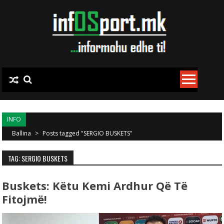
Skip to content
INFO
Ballina
>
Posts tagged "SERGIO BUSKETS"
TAG: SERGIO BUSKETS
Buskets: Këtu Kemi Ardhur Që Të
Fitojmë!