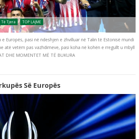
Të Tjera
TOP LAJME
n e Europës, pasi në ndeshjen e zhvilluar në Talin të Estonisë mundi
edhe atë vetëm pas vazhdimeve, pasi koha në kohën e rregullt u mbyll
. GOLAT DHE MOMENTET MË TË BUKURA
erkupës Së Europës