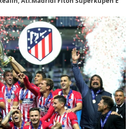
ealin, Atl.Madridi Fiton Superkupën E