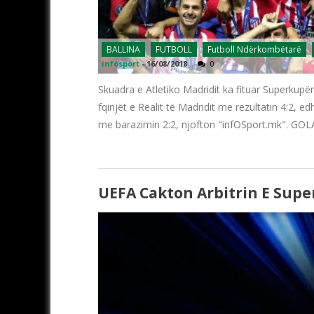
BALLINA
FUTBOLL
Futboll Ndërkombëtarë
infosport
-
16/08/2018
0
Skuadra e Atletiko Madridit ka fituar Superkupë
fqinjët e Realit të Madridit me rezultatin 4:2, 
me barazimin 2:2, njofton "infOSport.mk"
UEFA Cakton Arbitrin E Sup