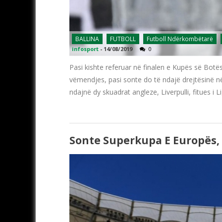
BALLINA
FUTBOLL
Futboll Ndërkombëtarë
infosport
-
14/08/2019
0
Pasi kishte referuar në finalen e Kupës së Botës
vëmendjes, pasi sonte do të ndajë drejtësinë n
ndajnë dy skuadrat angleze, Liverpulli, fitues i
Sonte Superkupa E Europës, L