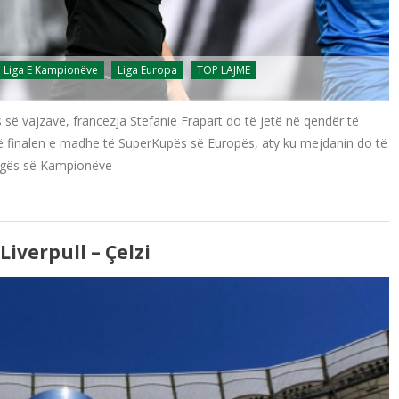
Liga E Kampionëve
Liga Europa
TOP LAJME
 së vajzave, francezja Stefanie Frapart do të jetë në qendër të
ë finalen e madhe të SuperKupës së Europës, aty ku mejdanin do të
 Ligës së Kampionëve
iverpull – Çelzi