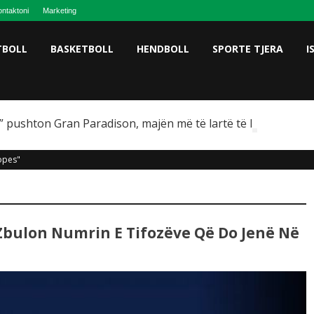
ntaktoni
Marketing
TBOLL
BASKETBOLL
HENDBOLL
SPORTE TJERA
I
 pushton Gran Paradison, majën më të lartë të Italisë
opes"
Zbulon Numrin E Tifozëve Që Do Jenë Në