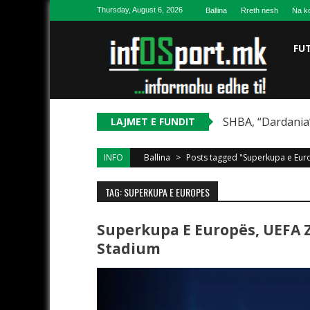
Skip to content
Thursday, August 6, 2026
Ballina
Rreth nesh
Na ko
FU
SHBA, “Dardania”
LAJMET E FUNDIT
INFO
Ballina
>
Posts tagged "Superkupa e Eur
TAG: SUPERKUPA E EUROPES
Superkupa E Europës, UEFA 
Stadium