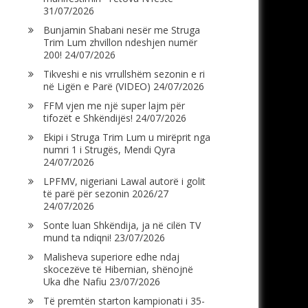
31/07/2026
Bunjamin Shabani nesër me Struga
Trim Lum zhvillon ndeshjen numër
200!
24/07/2026
Tikveshi e nis vrrullshëm sezonin e ri
në Ligën e Parë (VIDEO)
24/07/2026
FFM vjen me një super lajm për
tifozët e Shkëndijës!
24/07/2026
Ekipi i Struga Trim Lum u mirëprit nga
numri 1 i Strugës, Mendi Qyra
24/07/2026
LPFMV, nigeriani Lawal autorë i golit
të parë për sezonin 2026/27
24/07/2026
Sonte luan Shkëndija, ja në cilën TV
mund ta ndiqni!
23/07/2026
Malisheva superiore edhe ndaj
skocezëve të Hibernian, shënojnë
Uka dhe Nafiu
23/07/2026
Të premtën starton kampionati i 35-