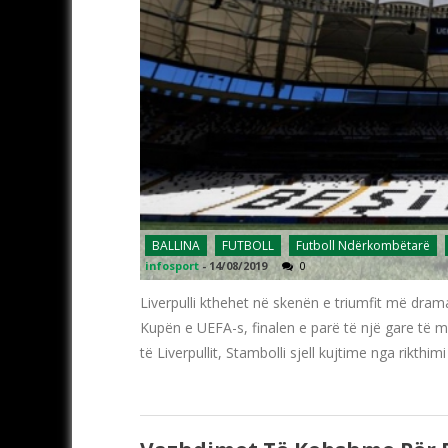
BALLINA
FUTBOLL
Futboll Ndërkombëtarë
infosport
-
14/08/2019
0
Liverpulli kthehet në skenën e triumfit më drama
Kupën e UEFA-s, finalen e parë të një gare të m
të Liverpullit, Stambolli sjell kujtime nga rikthimi