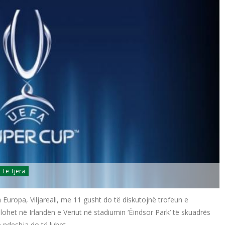
Të Tjera
a Europa, Viljareali, me 11 gusht do të diskutojnë trofeun e
lohet në Irlandën e Veriut në stadiumin ‘Ëindsor Park’ të skuadrës
e ndeshja do të luhet