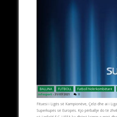
BALLINA
FUTBOLL
Futboll Ndërkombëtarë
infosport
-
31/07/2021
0
Fituesi i Ligës së Kampionëve, Çelzi dhe ai i Lig
Superkupës së Europës. Kjo përballje do të zhvil
së Linfield F.C. UEFA ka dhënë lajmin e mirë dh