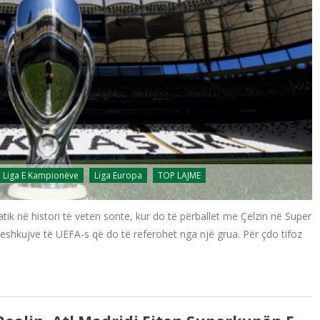
Liga E Kampionëve
Liga Europa
TOP LAJME
tik në histori të veten sonte, kur do të përballet me Çelzin në Super
eshkujve të UEFA-s që do të referohet nga një grua. Për çdo tifoz