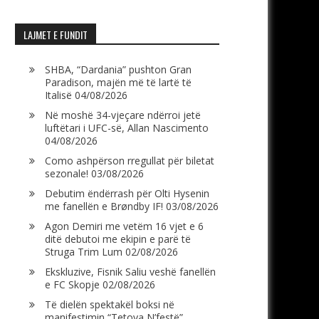
LAJMET E FUNDIT
SHBA, “Dardania” pushton Gran
Paradison, majën më të lartë të
Italisë
04/08/2026
Në moshë 34-vjeçare ndërroi jetë
luftëtari i UFC-së, Allan Nascimento
04/08/2026
Como ashpërson rregullat për biletat
sezonale!
03/08/2026
Debutim ëndërrash për Olti Hysenin
me fanellën e Brøndby IF!
03/08/2026
Agon Demiri me vetëm 16 vjet e 6
ditë debutoi me ekipin e parë të
Struga Trim Lum
02/08/2026
Ekskluzive, Fisnik Saliu veshë fanellën
e FC Skopje
02/08/2026
Të dielën spektakël boksi në
manifestimin “Tetova N’festë”