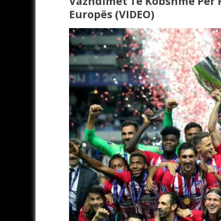
Vazhdimet Të Kobshme Për R
Europës (VIDEO)