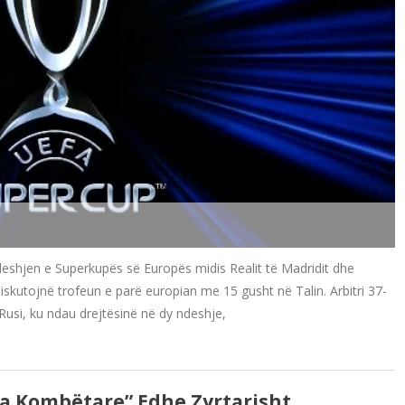
deshjen e Superkupës së Europës midis Realit të Madridit dhe
iskutojnë trofeun e parë europian me 15 gusht në Talin. Arbitri 37-
 Rusi, ku ndau drejtësinë në dy ndeshje,
na Kombëtare” Edhe Zyrtarisht