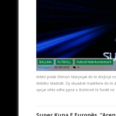
BALLINA
FUTBOLL
Futboll Ndërkombëtarë
infosport
-
03/08/2018
0
Arbitri polak Shimon Marçinjak do të drejtojë n
Atletiko Madridit. Dy skuadrat madrilene do të d
vjeçar ishte edhe pjesë e Botërorit të fundit në
Super Kupa E Europës, “Are