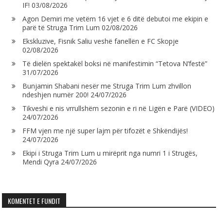
IF!
03/08/2026
Agon Demiri me vetëm 16 vjet e 6 ditë debutoi me ekipin e
parë të Struga Trim Lum
02/08/2026
Ekskluzive, Fisnik Saliu veshë fanellën e FC Skopje
02/08/2026
Të dielën spektakël boksi në manifestimin “Tetova N’festë”
31/07/2026
Bunjamin Shabani nesër me Struga Trim Lum zhvillon
ndeshjen numër 200!
24/07/2026
Tikveshi e nis vrrullshëm sezonin e ri në Ligën e Parë (VIDEO)
24/07/2026
FFM vjen me një super lajm për tifozët e Shkëndijës!
24/07/2026
Ekipi i Struga Trim Lum u mirëprit nga numri 1 i Strugës,
Mendi Qyra
24/07/2026
KOMENTET E FUNDIT