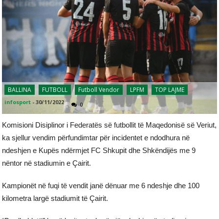
BALLINA
FUTBOLL
Futboll Vendor
LPFM
TOP LAJME
infosport
-
30/11/2022
0
Komisioni Disiplinor i Federatës së futbollit të Maqedonisë së Veriut,
ka sjellur vendim përfundimtar për incidentet e ndodhura në
ndeshjen e Kupës ndërmjet FC Shkupit dhe Shkëndijës me 9
nëntor në stadiumin e Çairit.
Kampionët në fuqi të vendit janë dënuar me 6 ndeshje dhe 100
kilometra largë stadiumit të Çairit.