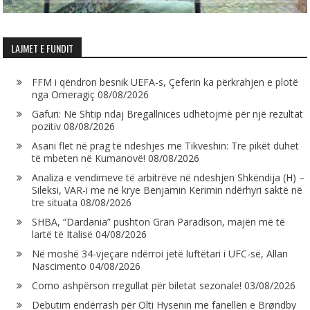
LAJMET E FUNDIT
FFM i qëndron besnik UEFA-s, Çeferin ka përkrahjen e plotë
nga Omeragiç
08/08/2026
Gafuri: Në Shtip ndaj Bregallnicës udhëtojmë për një rezultat
pozitiv
08/08/2026
Asani flet në prag të ndeshjes me Tikveshin: Tre pikët duhet
të mbeten në Kumanovë!
08/08/2026
Analiza e vendimeve të arbitrëve në ndeshjen Shkëndija (H) –
Sileksi, VAR-i me në krye Benjamin Kerimin ndërhyri saktë në
tre situata
08/08/2026
SHBA, “Dardania” pushton Gran Paradison, majën më të
lartë të Italisë
04/08/2026
Në moshë 34-vjeçare ndërroi jetë luftëtari i UFC-së, Allan
Nascimento
04/08/2026
Como ashpërson rregullat për biletat sezonale!
03/08/2026
Debutim ëndërrash për Olti Hysenin me fanellën e Brøndby