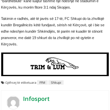
“Bardheblutë” kanë luajtur tashmë një ndeshje në stadiumin e
Kërçovës, ku morën fitore 3:1 ndaj Skopjes.
Takimin e radhës, atë të javës së 17-të, FC Shkupi do ta zhvillojë
kundër Bregallnicës këtë fundjavë, sërish në Kërçovë, që i bie se
edhe ndeshjen kundër Shkëndijës, të parën në kuadër të stinorit
pranveror, me datë 19 shkurt do ta zhvillojë po në qytetin e
Kërçovës.
Gjithsej të etiketuara
FFM
Shkupi
Infosport