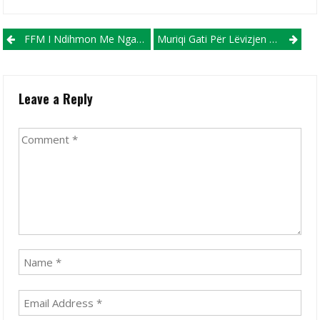
Post navigation
FFM I Ndihmon Me Nga 10 Mijë Euro Klubet E Futbollit Të Femrave
Muriqi Gati Për Lëvizjen E Karrierës!
Leave a Reply