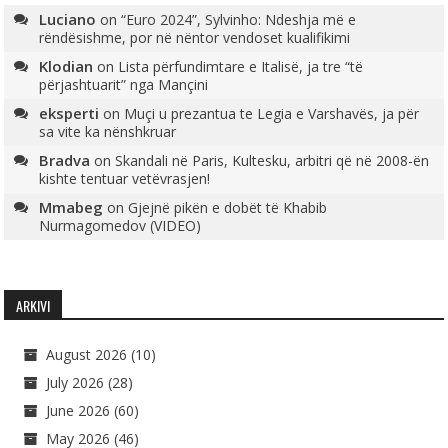
Luciano
on
“Euro 2024”, Sylvinho: Ndeshja më e
rëndësishme, por në nëntor vendoset kualifikimi
Klodian
on
Lista përfundimtare e Italisë, ja tre “të
përjashtuarit” nga Mançini
eksperti
on
Muçi u prezantua te Legia e Varshavës, ja për
sa vite ka nënshkruar
Bradva
on
Skandali në Paris, Kultesku, arbitri që në 2008-ën
kishte tentuar vetëvrasjen!
Mmabeg
on
Gjejnë pikën e dobët të Khabib
Nurmagomedov (VIDEO)
ARKIVI
August 2026
(10)
July 2026
(28)
June 2026
(60)
May 2026
(46)