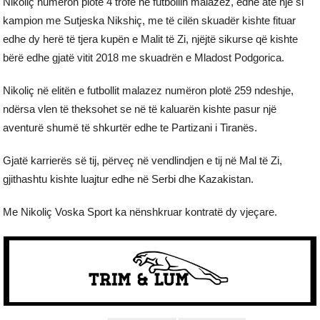
Nikoliç numëron plotë 4 trofe në futbollin malazez, edhe atë një si
kampion me Sutjeska Nikshiç, me të cilën skuadër kishte fituar
edhe dy herë të tjera kupën e Malit të Zi, njëjtë sikurse që kishte
bërë edhe gjatë vitit 2018 me skuadrën e Mladost Podgorica.
Nikoliç në elitën e futbollit malazez numëron plotë 259 ndeshje,
ndërsa vlen të theksohet se në të kaluarën kishte pasur një
aventurë shumë të shkurtër edhe te Partizani i Tiranës.
Gjatë karrierës së tij, përveç në vendlindjen e tij në Mal të Zi,
gjithashtu kishte luajtur edhe në Serbi dhe Kazakistan.
Me Nikoliç Voska Sport ka nënshkruar kontratë dy vjeçare.