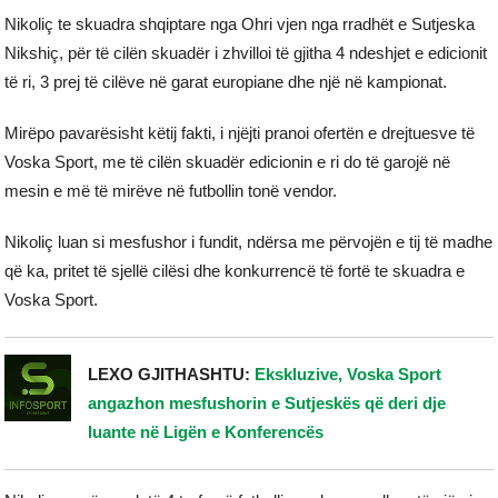
Nikoliç te skuadra shqiptare nga Ohri vjen nga rradhët e Sutjeska
Nikshiç, për të cilën skuadër i zhvilloi të gjitha 4 ndeshjet e edicionit
të ri, 3 prej të cilëve në garat europiane dhe një në kampionat.
Mirëpo pavarësisht këtij fakti, i njëjti pranoi ofertën e drejtuesve të
Voska Sport, me të cilën skuadër edicionin e ri do të garojë në
mesin e më të mirëve në futbollin tonë vendor.
Nikoliç luan si mesfushor i fundit, ndërsa me përvojën e tij të madhe
që ka, pritet të sjellë cilësi dhe konkurrencë të fortë te skuadra e
Voska Sport.
LEXO GJITHASHTU:
Ekskluzive, Voska Sport
angazhon mesfushorin e Sutjeskës që deri dje
luante në Ligën e Konferencës