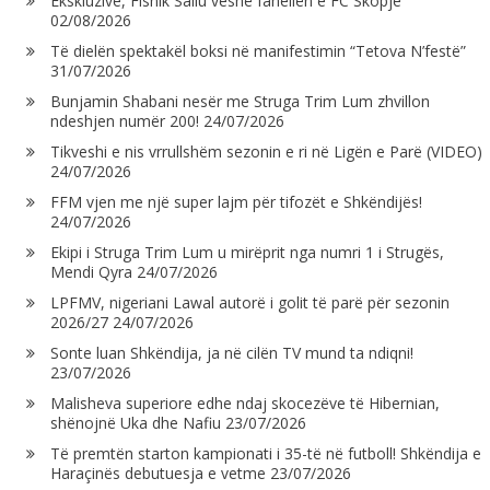
Ekskluzive, Fisnik Saliu veshë fanellën e FC Skopje
02/08/2026
Të dielën spektakël boksi në manifestimin “Tetova N’festë”
31/07/2026
Bunjamin Shabani nesër me Struga Trim Lum zhvillon
ndeshjen numër 200!
24/07/2026
Tikveshi e nis vrrullshëm sezonin e ri në Ligën e Parë (VIDEO)
24/07/2026
FFM vjen me një super lajm për tifozët e Shkëndijës!
24/07/2026
Ekipi i Struga Trim Lum u mirëprit nga numri 1 i Strugës,
Mendi Qyra
24/07/2026
LPFMV, nigeriani Lawal autorë i golit të parë për sezonin
2026/27
24/07/2026
Sonte luan Shkëndija, ja në cilën TV mund ta ndiqni!
23/07/2026
Malisheva superiore edhe ndaj skocezëve të Hibernian,
shënojnë Uka dhe Nafiu
23/07/2026
Të premtën starton kampionati i 35-të në futboll! Shkëndija e
Haraçinës debutuesja e vetme
23/07/2026