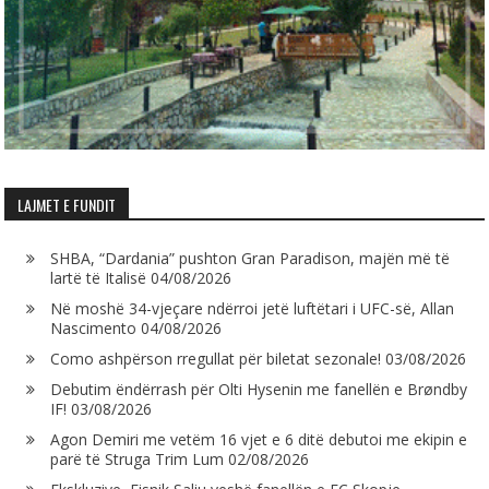
LAJMET E FUNDIT
SHBA, “Dardania” pushton Gran Paradison, majën më të
lartë të Italisë
04/08/2026
Në moshë 34-vjeçare ndërroi jetë luftëtari i UFC-së, Allan
Nascimento
04/08/2026
Como ashpërson rregullat për biletat sezonale!
03/08/2026
Debutim ëndërrash për Olti Hysenin me fanellën e Brøndby
IF!
03/08/2026
Agon Demiri me vetëm 16 vjet e 6 ditë debutoi me ekipin e
parë të Struga Trim Lum
02/08/2026