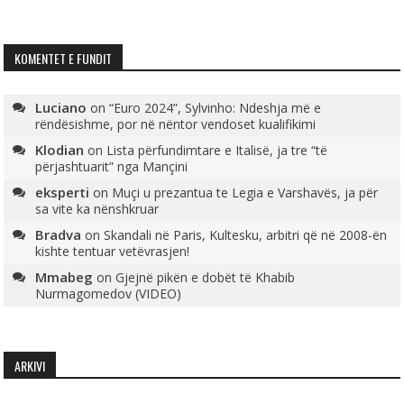
KOMENTET E FUNDIT
Luciano
on
“Euro 2024”, Sylvinho: Ndeshja më e
rëndësishme, por në nëntor vendoset kualifikimi
Klodian
on
Lista përfundimtare e Italisë, ja tre “të
përjashtuarit” nga Mançini
eksperti
on
Muçi u prezantua te Legia e Varshavës, ja për
sa vite ka nënshkruar
Bradva
on
Skandali në Paris, Kultesku, arbitri që në 2008-ën
kishte tentuar vetëvrasjen!
Mmabeg
on
Gjejnë pikën e dobët të Khabib
Nurmagomedov (VIDEO)
ARKIVI