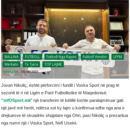
BALLINA
FUTBOLL
Futboll Nga Rajoni
Futboll Vendor
LPFM
Merkato
Të Tjera
TOP LAJME
infosport
-
03/08/2023
0
Jovan Nikoliç, është përforcimi i fundit i Voska Sport në prag të
sezonit të ri në Ligën e Parë Futbollistike të Maqedonisë.
“infOSport.mk
” një transferim të këtillë kishte paralajmëruar gati
një javë më herët, ndërsa sot ky lajm u konfirmua edhe nga ana e
drejtuesve të skuadrës shqiptare nga Ohri, pasi Nikoliç u prezantua
nga numri një i Voska Sport, Nefi Useini.