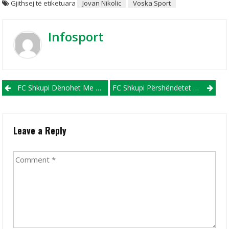
Gjithsej të etiketuara
Jovan Nikolic
Voska Sport
Infosport
Post navigation
FC Shkupi Dënohet Me 42 Mijë Euro, Drejtuesit Shpërthejnë Ndaj Tifozëve “tradhëtarë”
FC Shkupi Përshëndetet Me Europën, Nderin E Ruan Struga Trim Lum
Leave a Reply