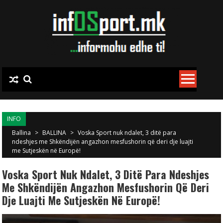
Skip to content
INFO
Ballina
>
BALLINA
>
Voska Sport nuk ndalet, 3 ditë para
ndeshjes me Shkëndijën angazhon mesfushorin që deri dje luajti
me Sutjeskën në Europë!
Voska Sport Nuk Ndalet, 3 Ditë Para Ndeshjes
Me Shkëndijën Angazhon Mesfushorin Që Deri
Dje Luajti Me Sutjeskën Në Europë!