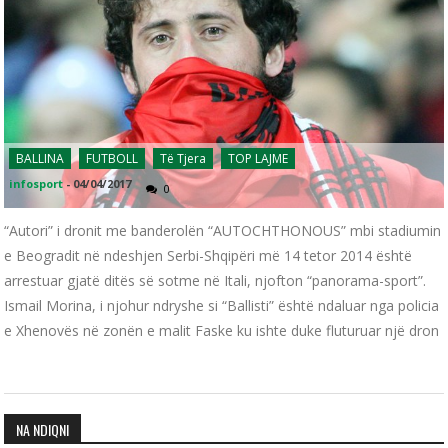
BALLINA
FUTBOLL
Të Tjera
TOP LAJME
infosport
-
04/04/2017
0
“Autori” i dronit me banderolën “AUTOCHTHONOUS” mbi stadiumin
e Beogradit në ndeshjen Serbi-Shqipëri më 14 tetor 2014 është
arrestuar gjatë ditës së sotme në Itali, njofton “panorama-sport”.
Ismail Morina, i njohur ndryshe si “Ballisti” është ndaluar nga policia
e Xhenovës në zonën e malit Faske ku ishte duke fluturuar një dron
NA NDIQNI