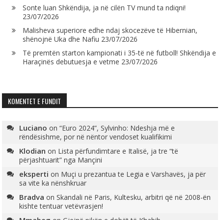
Sonte luan Shkëndija, ja në cilën TV mund ta ndiqni!
23/07/2026
Malisheva superiore edhe ndaj skocezëve të Hibernian,
shënojnë Uka dhe Nafiu
23/07/2026
Të premtën starton kampionati i 35-të në futboll! Shkëndija e
Haraçinës debutuesja e vetme
23/07/2026
KOMENTET E FUNDIT
Luciano
on
“Euro 2024”, Sylvinho: Ndeshja më e
rëndësishme, por në nëntor vendoset kualifikimi
Klodian
on
Lista përfundimtare e Italisë, ja tre “të
përjashtuarit” nga Mançini
eksperti
on
Muçi u prezantua te Legia e Varshavës, ja për
sa vite ka nënshkruar
Bradva
on
Skandali në Paris, Kultesku, arbitri që në 2008-ën
kishte tentuar vetëvrasjen!