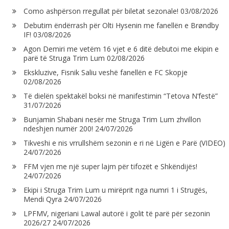
Como ashpërson rregullat për biletat sezonale!
03/08/2026
Debutim ëndërrash për Olti Hysenin me fanellën e Brøndby
IF!
03/08/2026
Agon Demiri me vetëm 16 vjet e 6 ditë debutoi me ekipin e
parë të Struga Trim Lum
02/08/2026
Ekskluzive, Fisnik Saliu veshë fanellën e FC Skopje
02/08/2026
Të dielën spektakël boksi në manifestimin “Tetova N’festë”
31/07/2026
Bunjamin Shabani nesër me Struga Trim Lum zhvillon
ndeshjen numër 200!
24/07/2026
Tikveshi e nis vrrullshëm sezonin e ri në Ligën e Parë (VIDEO)
24/07/2026
FFM vjen me një super lajm për tifozët e Shkëndijës!
24/07/2026
Ekipi i Struga Trim Lum u mirëprit nga numri 1 i Strugës,
Mendi Qyra
24/07/2026
LPFMV, nigeriani Lawal autorë i golit të parë për sezonin
2026/27
24/07/2026