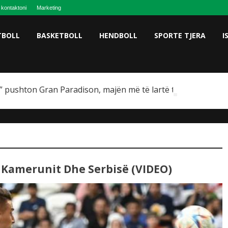
 kontaktoni
Marketing
TBOLL
BASKETBOLL
HENDBOLL
SPORTE TJERA
I
 pushton Gran Paradison, majën më të lartë të Italisë
 Kamerunit Dhe Serbisë (VIDEO)