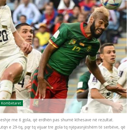
Kombëtaret
deshje me 6 gola, që erdhën pas shumë kthesave në rezultat.
qn e 29-tq, pqr tq vijuar tre gola tq njëpasnjëshëm të serbëve, që