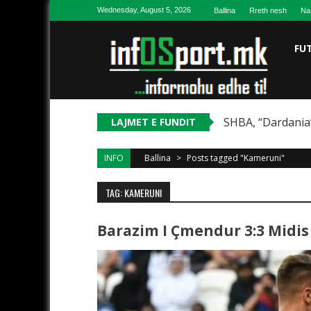
Skip to content
Wednesday, August 5, 2026
Ballina
Rreth nesh
Na
FU
SHBA, “Dardania”
LAJMET E FUNDIT
INFO
Ballina
>
Posts tagged "Kameruni"
TAG: KAMERUNI
Barazim I Çmendur 3:3 Midis