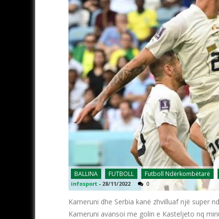
BALLINA
FUTBOLL
Futboll Ndërkombëtarë
infosport
-
28/11/2022
0
Kameruni dhe Serbia kanë zhvilluaf një super n
Kameruni avansoi me golin e Kasteljeto nq minut