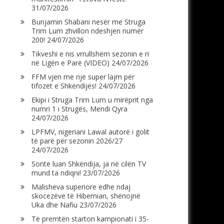
31/07/2026
Bunjamin Shabani nesër me Struga
Trim Lum zhvillon ndeshjen numër
200!
24/07/2026
Tikveshi e nis vrrullshëm sezonin e ri
në Ligën e Parë (VIDEO)
24/07/2026
FFM vjen me një super lajm për
tifozët e Shkëndijës!
24/07/2026
Ekipi i Struga Trim Lum u mirëprit nga
numri 1 i Strugës, Mendi Qyra
24/07/2026
LPFMV, nigeriani Lawal autorë i golit
të parë për sezonin 2026/27
24/07/2026
Sonte luan Shkëndija, ja në cilën TV
mund ta ndiqni!
23/07/2026
Malisheva superiore edhe ndaj
skocezëve të Hibernian, shënojnë
Uka dhe Nafiu
23/07/2026
Të premtën starton kampionati i 35-