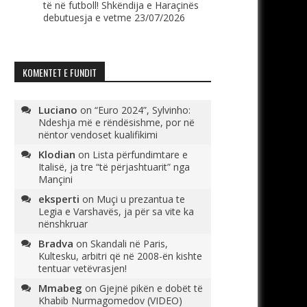
të në futboll! Shkëndija e Haraçinës
debutuesja e vetme
23/07/2026
KOMENTET E FUNDIT
Luciano
on
“Euro 2024”, Sylvinho:
Ndeshja më e rëndësishme, por në
nëntor vendoset kualifikimi
Klodian
on
Lista përfundimtare e
Italisë, ja tre “të përjashtuarit” nga
Mançini
eksperti
on
Muçi u prezantua te
Legia e Varshavës, ja për sa vite ka
nënshkruar
Bradva
on
Skandali në Paris,
Kultesku, arbitri që në 2008-ën kishte
tentuar vetëvrasjen!
Mmabeg
on
Gjejnë pikën e dobët të
Khabib Nurmagomedov (VIDEO)