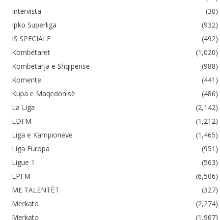
Intervista
(30)
Ipko Superliga
(932)
IS SPECIALE
(492)
Kombëtaret
(1,020)
Kombëtarja e Shqipërisë
(988)
Komente
(441)
Kupa e Maqedonisë
(486)
La Liga
(2,142)
LDFM
(1,212)
Liga e Kampionëve
(1,465)
Liga Europa
(951)
Ligue 1
(563)
LPFM
(6,506)
ME TALENTËT
(327)
Merkato
(2,274)
Merkato
(1,967)