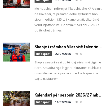
Infosport
23/07/2026
0
Me ndeshjen ndërmjet Tikveshit dhe KF Arsimit
në Kavadar, të premtën edhe zyrtarisht hap
siparin edicioni i 35-të i kampionatit elitarë në
vend, njofton “infOSport.mk”. Sezoni 2026/27
do të luhet përmes
S
kopje i rrëmben Vllaznisë talentin 19-vjeçar, Kapllanaj!
Infosport
22/07/2026
0
Skopje sezonin e ri do të luaj sërish në Ligën e
Parë. Skuadra nga lagjja “Hekuranë” e Shkupit
disa ditë më parë prezantoi edhe trajnerin e
saj të ri, Muarem
K
alendari për sezonin 2026/27 mbetet i pandryshuar, FFM refuzon kërkesën e Vardarit për shtyrjen e xhiros së parë!
Infosport
16/07/2026
0