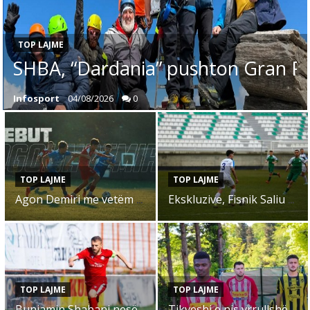
TOP LAJME
SHBA, “Dardania” pushton Gran Par
Infosport
04/08/2026
0
TOP LAJME
TOP LAJME
Agon Demiri me vetëm 16 vjet e 6 ditë debutoi me ekipin e parë të Struga Trim Lum
Ekskluzive, Fisnik Saliu veshë fanellën e FC Skopje
TOP LAJME
TOP LAJME
Bunjamin Shabani nesër me Struga Trim Lum zhvillon ndeshjen numër 200!
Tikveshi e nis vrrullshëm sezonin e ri në Ligën e Parë (VIDEO)