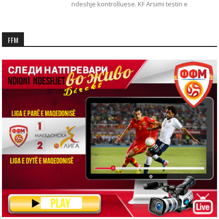
ndeshje kontrolluese. KF Arsimi testin e
FFM