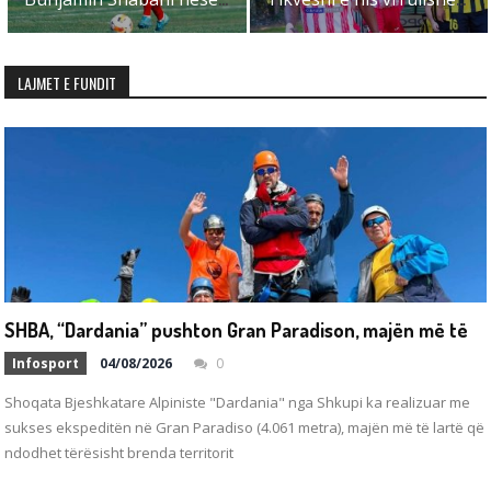
LAJMET E FUNDIT
S
HBA, “Dardania” pushton Gran Paradison, majën më të lartë të Italisë
Infosport
04/08/2026
0
Shoqata Bjeshkatare Alpiniste "Dardania" nga Shkupi ka realizuar me
sukses ekspeditën në Gran Paradiso (4.061 metra), majën më të lartë që
ndodhet tërësisht brenda territorit