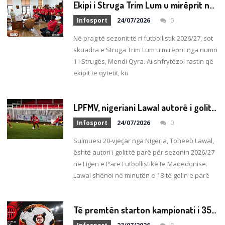
E
kipi i Struga Trim Lum u mirëprit nga numri 1 i Strugës, Mendi Qyra
Infosport
24/07/2026
0
Në prag të sezonit të ri futbollistik 2026/27, sot
skuadra e Struga Trim Lum u mirëprit nga numri
1 i Strugës, Mendi Qyra. Ai shfrytëzoi rastin që
ekipit të qytetit, ku
L
PFMV, nigeriani Lawal autorë i golit të parë për sezonin 2026/27
Infosport
24/07/2026
0
Sulmuesi 20-vjeçar nga Nigeria, Toheeb Lawal,
është autori i golit të parë për sezonin 2026/27
në Ligën e Parë Futbollistike të Maqedonisë.
Lawal shënoi në minutën e 18-të golin e parë
T
ë premtën starton kampionati i 35-të në futboll! Shkëndija e Haraçinës debutuesja e vetme