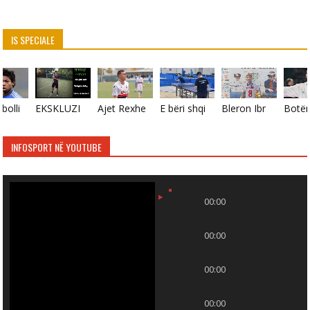
IS SPECIALE
Ish-futbollisti i Çelzit në moshë 33 vjeçare thotë se i kanë mbetur vetëm pak ditë jetë!
EKSKLUZIVE, kërçovari Valton Zenku në prova te skuadra italiane e Pescara!
Ajet Rexhepi, goleadori i Shkëndijës U16, gjeneratë kjo që u shpall kampione e vjeshtës
E bëri shqiponjën pas fitores, pingpongisti nga Kosova diskualifikohet në Mal të Zi! (VIDEO)
Bleron Ibraimi, talenti i KF Skupit që po mahnit me aftësitë e tij futbollistike!
INFOSPORT NË YOUTUBE
00:00
00:00
00:00
00:00