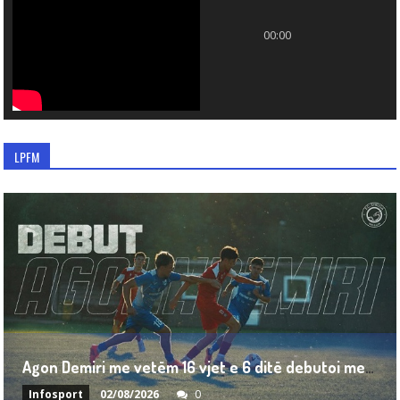
00:00
LPFM
A
gon Demiri me vetëm 16 vjet e 6 ditë debutoi me ekipin e parë të Struga Trim Lum
Infosport
02/08/2026
0