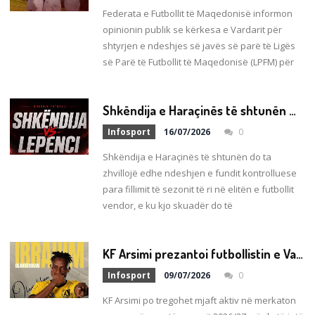
Federata e Futbollit të Maqedonisë informon
opinionin publik se kërkesa e Vardarit për
shtyrjen e ndeshjes së javës së parë të Ligës
së Parë të Futbollit të Maqedonisë (LPFM) për
S
hkëndija e Haraçinës të shtunën miqësore ndaj Lepencit të Statovcit!
Infosport
16/07/2026
0
Shkëndija e Haraçinës të shtunën do ta
zhvillojë edhe ndeshjen e fundit kontrolluese
para fillimit të sezonit të ri në elitën e futbollit
vendor, e ku kjo skuadër do të
K
F Arsimi prezantoi futbollistin e Vardarit, megjithatë më e mira vjen tani! Priten tre super përforcime nga jashtë
Infosport
09/07/2026
0
KF Arsimi po tregohet mjaft aktiv në merkaton