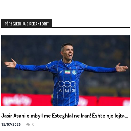
PËRZGJEDHJA E REDAKTORIT
J
asir Asani e mbyll me Esteghlal në Iran! Është një lojtar i lirë
15/07/2026
0