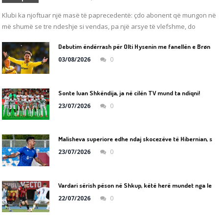
Klubi ka njoftuar një masë të paprecedentë: çdo abonent që mungon në
më shumë se tre ndeshje si vendas, pa një arsye të vlefshme, do
D
ebutim ëndërrash për Olti Hysenin me fanellën e Brøndby IF!
03/08/2026
0
Sonte luan Shkëndija, ja në cilën TV mund ta ndiqni!
23/07/2026
0
M
alisheva superiore edhe ndaj skocezëve të Hibernian, shënojnë Uka dhe Nafiu
23/07/2026
0
V
ardari sërish pëson në Shkup, këtë herë mundet nga letonezët e Riga FC!
22/07/2026
0