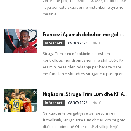
verore në prag të sezonit 2026/27, që do të jetë
i dyti për këtë skuadër në historikun e tyre në
mesin e
F
rancezi Agamah debuton me gol te Struga Trim Lum
Infosport
09/07/2026
0
Struga Trim Lum në takimin e djeshëm
kontrollues mundi bindshëm me shifrat 6:0 KF
Arsimin, në të cilën ndeshje për herë të parë
me fanellën e skuadrës strugane u paraqitën
M
iqësore, Struga Trim Lum dhe KF Arsimi takohen sot në Ohër
Infosport
08/07/2026
0
Në kuadër të përgatitjeve për sezonin e ri
futbollistik, Struga Trim Lum dhe KF Arsimi gjatë
ditës së sotme në Ohër do të zhvillojnë një