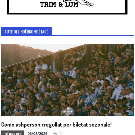
FUTBOLL NDËRKOMBËTARË
Como ashpërson rregullat për biletat sezonale!
Infosport
03/08/2026
0