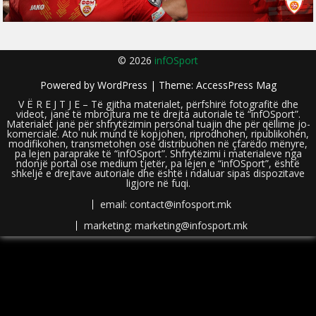
© 2026
infOSport
Powered by
WordPress
| Theme:
AccessPress Mag
V Ë R E J T J E – Të gjitha materialet, përfshirë fotografitë dhe
videot, janë të mbrojtura me të drejta autoriale të “infOSport”.
Materialet janë për shfrytëzimin personal tuajin dhe për qëllime jo-
komerciale. Ato nuk mund të kopjohen, riprodhohen, ripublikohen,
modifikohen, transmetohen ose distribuohen në çfarëdo mënyre,
pa lejen paraprake të “infOSport”. Shfrytëzimi i materialeve nga
ndonjë portal ose medium tjetër, pa lejen e “infOSport”, është
shkelje e drejtave autoriale dhe është i ndaluar sipas dispozitave
ligjore në fuqi.
email: contact@infosport.mk
marketing: marketing@infosport.mk