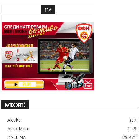
FFM
KATEGORITË
Aletikë
(37)
Auto-Moto
(143)
BALLINA
(29,471)