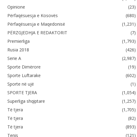
Opinione
(23)
Përfaqësuesja e Kosovës
(680)
Përfaqësuesja e Maqedonisë
(1,231)
PËRZGJEDHJA E REDAKTORIT
(7)
Premierliga
(1,793)
Rusia 2018
(426)
Serie A
(2,987)
Sporte Dimërore
(19)
Sporte Luftarake
(602)
Sporte në ujë
(1)
SPORTE TJERA
(1,054)
Superliga shqiptare
(1,257)
Të tjera
(1,705)
Të tjera
(82)
Të tjera
(893)
Tenis
(121)