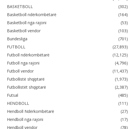
BASKETBOLL
(302)
Basketboll ndërkombëtarë
(164)
Basketboll nga rajoni
(53)
Basketboll vendor
(103)
Bundesliga
(701)
FUTBOLL
(27,893)
Futboll ndërkombëtarë
(12,125)
Futboll nga rajoni
(4,796)
Futboll vendor
(11,437)
Futbollistë shqiptarë
(1,973)
Futbollistët shqiptarë
(2,387)
Futsal
(485)
HENDBOLL
(111)
Hendboll Ndërkombëtarë
(27)
Hendboll nga rajoni
(17)
Hendboll vendor
(78)