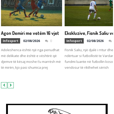
A
gon Demiri me vetëm 16 vjet e 6 ditë debutoi me ekipin e parë të Struga Trim Lum
Infosport
02/08/2026
0
Infosport
02/08/2026
Adoleshenca është një nga periudhat
Fisnik Saliu, një djalë i rritur dhe 
më delikate dhe është e vështirë që
ndërtuar si futbollistë te Vardar
djemve të kësaj moshe t’u marrësh më
fundmi luante në futbollin koso
të mirën, kjo pasi shumica prej
vendosur të rikthehet sërish