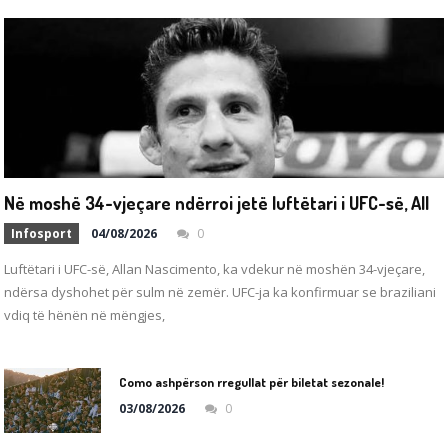
N
ë moshë 34-vjeçare ndërroi jetë luftëtari i UFC-së, Allan Nascimento
Infosport
04/08/2026
0
Luftëtari i UFC-së, Allan Nascimento, ka vdekur në moshën 34-vjeçare,
ndërsa dyshohet për sulm në zemër. UFC-ja ka konfirmuar se braziliani
vdiq të hënën në mëngjes,
Como ashpërson rregullat për biletat sezonale!
03/08/2026
0