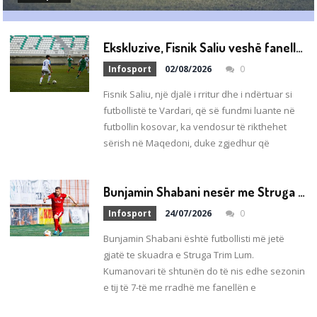
E
kskluzive, Fisnik Saliu veshë fanellën e FC Skopje
Infosport
02/08/2026
0
Fisnik Saliu, një djalë i rritur dhe i ndërtuar si
futbollistë te Vardari, që së fundmi luante në
futbollin kosovar, ka vendosur të rikthehet
sërish në Maqedoni, duke zgjedhur që
B
unjamin Shabani nesër me Struga Trim Lum zhvillon ndeshjen numër 200!
Infosport
24/07/2026
0
Bunjamin Shabani është futbollisti më jetë
gjatë te skuadra e Struga Trim Lum.
Kumanovari të shtunën do të nis edhe sezonin
e tij të 7-të me rradhë me fanellën e