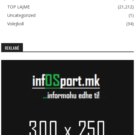
TOP LAJME
(21,212)
Uncategorized
(1)
Volejboll
(34)
REKLAMË