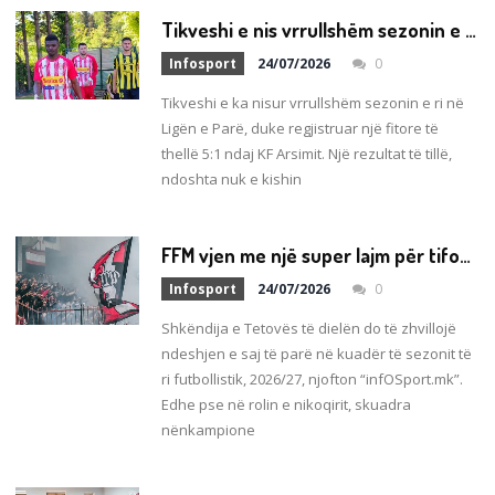
T
ikveshi e nis vrrullshëm sezonin e ri në Ligën e Parë (VIDEO)
Infosport
24/07/2026
0
Tikveshi e ka nisur vrrullshëm sezonin e ri në
Ligën e Parë, duke regjistruar një fitore të
thellë 5:1 ndaj KF Arsimit. Një rezultat të tillë,
ndoshta nuk e kishin
F
FM vjen me një super lajm për tifozët e Shkëndijës!
Infosport
24/07/2026
0
Shkëndija e Tetovës të dielën do të zhvillojë
ndeshjen e saj të parë në kuadër të sezonit të
ri futbollistik, 2026/27, njofton “infOSport.mk”.
Edhe pse në rolin e nikoqirit, skuadra
nënkampione