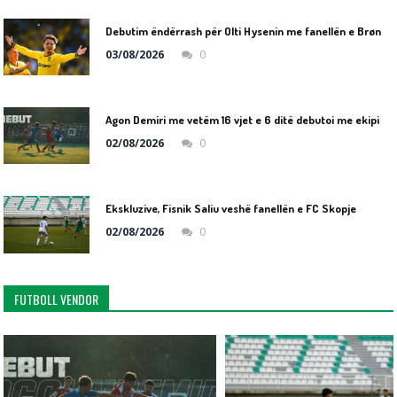
D
ebutim ëndërrash për Olti Hysenin me fanellën e Brøndby IF!
03/08/2026
0
A
gon Demiri me vetëm 16 vjet e 6 ditë debutoi me ekipin e parë të Struga Trim Lum
02/08/2026
0
Ekskluzive, Fisnik Saliu veshë fanellën e FC Skopje
02/08/2026
0
FUTBOLL VENDOR