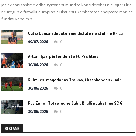
Jasir Asani tashmë edhe zyrtarisht mund të konsiderohet një lojtar i lirë
në tregun e futbollit europian. Sulmuesi i Kombëtares shqiptare mori së
fundmi vendimin
Q
atip Osmani debuton me disfatë në stolin e KF Laçit!
09/07/2026
0
Artan Iljazi përfundon te FC Prishtina!
30/06/2026
0
S
ulmuesi maqedonas Trajkov, i bashkohet skuadrës shqiptare të KF Vora
30/06/2026
0
P
as Ennur Totre, edhe Sabit Bilalli ndahet me SC Gjilanin
30/06/2026
0
REKLAMË