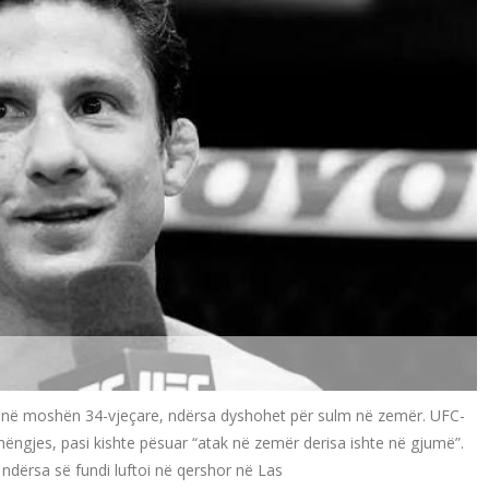
ur në moshën 34-vjeçare, ndërsa dyshohet për sulm në zemër. UFC-
 mëngjes, pasi kishte pësuar “atak në zemër derisa ishte në gjumë”.
ndërsa së fundi luftoi në qershor në Las