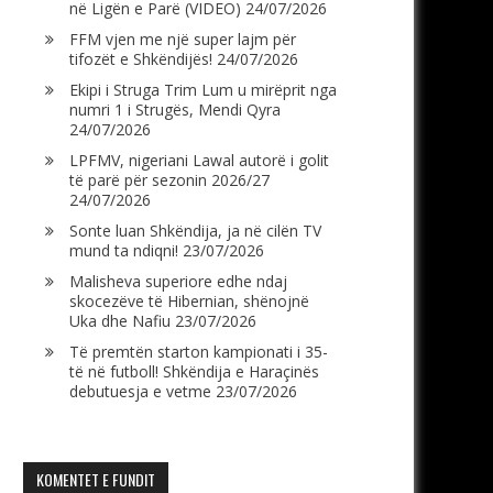
në Ligën e Parë (VIDEO)
24/07/2026
FFM vjen me një super lajm për
tifozët e Shkëndijës!
24/07/2026
Ekipi i Struga Trim Lum u mirëprit nga
numri 1 i Strugës, Mendi Qyra
24/07/2026
LPFMV, nigeriani Lawal autorë i golit
të parë për sezonin 2026/27
24/07/2026
Sonte luan Shkëndija, ja në cilën TV
mund ta ndiqni!
23/07/2026
Malisheva superiore edhe ndaj
skocezëve të Hibernian, shënojnë
Uka dhe Nafiu
23/07/2026
Të premtën starton kampionati i 35-
të në futboll! Shkëndija e Haraçinës
debutuesja e vetme
23/07/2026
KOMENTET E FUNDIT