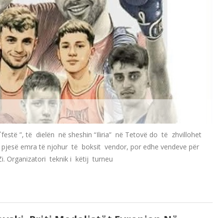
`festë ”, të dielën në sheshin “Iliria” në Tetovë do të zhvillohet
 pjesë emra të njohur të boksit vendor, por edhe vendeve për
 Zi. Organizatori teknik i këtij turneu