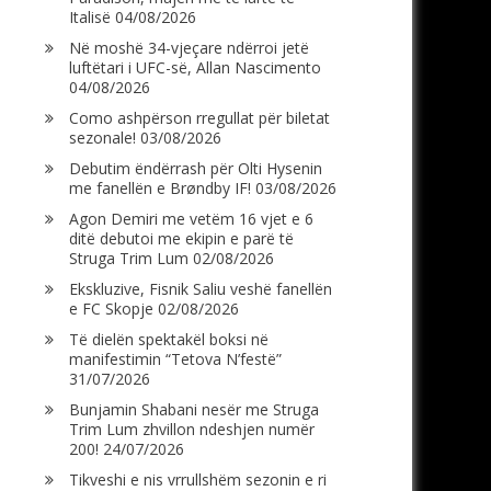
Italisë
04/08/2026
Në moshë 34-vjeçare ndërroi jetë
luftëtari i UFC-së, Allan Nascimento
04/08/2026
Como ashpërson rregullat për biletat
sezonale!
03/08/2026
Debutim ëndërrash për Olti Hysenin
me fanellën e Brøndby IF!
03/08/2026
Agon Demiri me vetëm 16 vjet e 6
ditë debutoi me ekipin e parë të
Struga Trim Lum
02/08/2026
Ekskluzive, Fisnik Saliu veshë fanellën
e FC Skopje
02/08/2026
Të dielën spektakël boksi në
manifestimin “Tetova N’festë”
31/07/2026
Bunjamin Shabani nesër me Struga
Trim Lum zhvillon ndeshjen numër
200!
24/07/2026
Tikveshi e nis vrrullshëm sezonin e ri