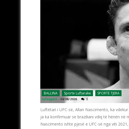
BALLINA
Sporte Luftarake
SPORTE TJERA
infosport
-
04/08/2026
0
Luftëtari i UFC-së, Allan Nascimento, ka vdek
ja ka konfirmuar se braziliani vdiq të hënën në
Nascimento ishte pjesë e UFC-së nga viti 2021, 