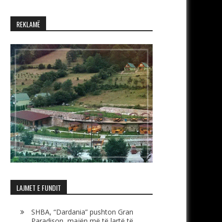
REKLAMË
LAJMET E FUNDIT
SHBA, “Dardania” pushton Gran
Paradison, majën më të lartë të