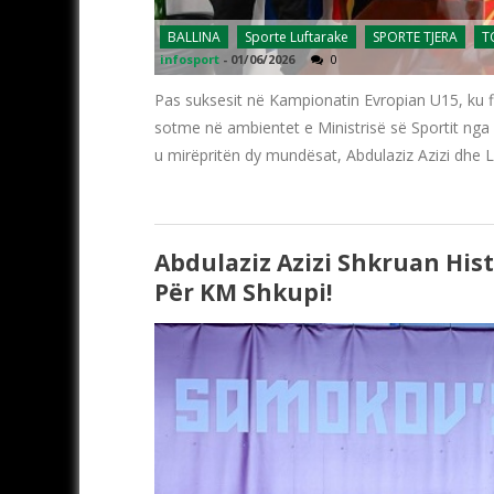
BALLINA
Sporte Luftarake
SPORTE TJERA
T
infosport
-
01/06/2026
0
Pas suksesit në Kampionatin Evropian U15, ku fi
sotme në ambientet e Ministrisë së Sportit nga an
u mirëpritën dy mundësat, Abdulaziz Azizi dhe L
Abdulaziz Azizi Shkruan Hist
Për KM Shkupi!