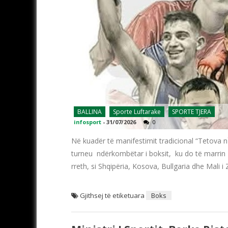
BALLINA
Sporte Luftarake
SPORTE TJERA
infosport
-
31/07/2026
0
Në kuadër të manifestimit tradicional “Tetova n
turneu ndërkombëtar i boksit, ku do të marrin
rreth, si Shqipëria, Kosova, Bullgaria dhe Mali i
Gjithsej të etiketuara
Boks