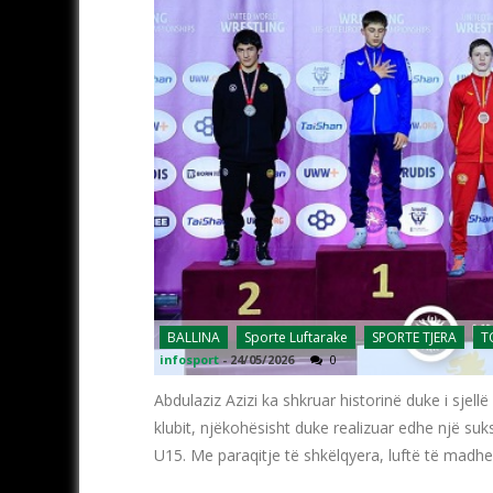
BALLINA
Sporte Luftarake
SPORTE TJERA
T
infosport
-
24/05/2026
0
Abdulaziz Azizi ka shkruar historinë duke i sjel
klubit, njëkohësisht duke realizuar edhe një s
U15. Me paraqitje të shkëlqyera, luftë të madhe 