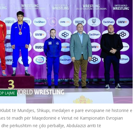
OP LAJME
lë Klubit të Mundjes, Shkupi, medaljen e parë evropiane në historinë e
ukses të madh për Maqedoninë e Veriut në Kampionatin Evropian
dhe përkushtim në çdo përballje, Abdulazizi arriti të