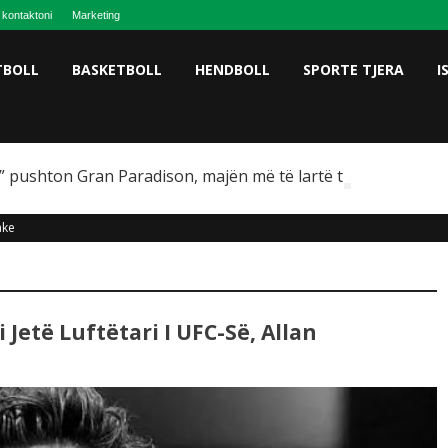
 kontaktoni
Marketing
TBOLL
BASKETBOLL
HENDBOLL
SPORTE TJERA
I
 pushton Gran Paradison, majën më të lartë të Italisë
ake
Jetë Luftëtari I UFC-Së, Allan