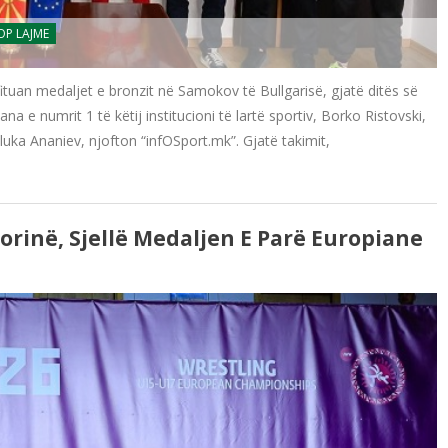
OP LAJME
tuan medaljet e bronzit në Samokov të Bullgarisë, gjatë ditës së
a e numrit 1 të këtij institucioni të lartë sportiv, Borko Ristovski,
luka Ananiev, njofton “infOSport.mk”. Gjatë takimit,
orinë, Sjellë Medaljen E Parë Europiane