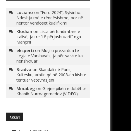
Luciano
on
“Euro 2024”, Sylvinho:
Ndeshja më e rëndësishme, por në
nëntor vendoset kualifikimi
Klodian
on
Lista përfundimtare e
Italisë, ja tre “të përjashtuarit” nga
Mançini
eksperti
on
Muçi u prezantua te
Legia e Varshavës, ja për sa vite ka
nënshkruar
Bradva
on
Skandali në Paris,
Kultesku, arbitri që në 2008-ën kishte
tentuar vetëvrasjen!
Mmabeg
on
Gjejnë pikën e dobët të
Khabib Nurmagomedov (VIDEO)
ARKIVI