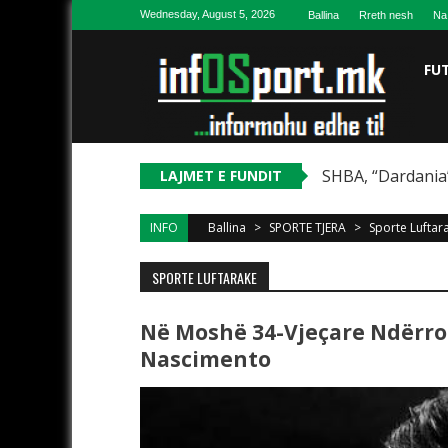
Skip to content
Wednesday, August 5, 2026
Ballina
Rreth nesh
Na
FU
SHBA, “Dardania”
LAJMET E FUNDIT
INFO
Ballina
>
SPORTE TJERA
>
Sporte Luftar
SPORTE LUFTARAKE
Në Moshë 34-Vjeçare Ndërroi 
Nascimento