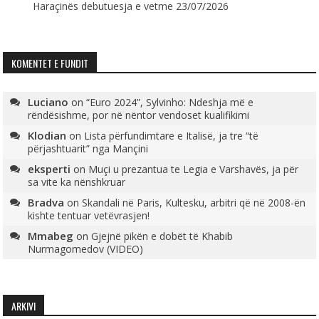
Haraçinës debutuesja e vetme
23/07/2026
KOMENTET E FUNDIT
Luciano
on
“Euro 2024”, Sylvinho: Ndeshja më e
rëndësishme, por në nëntor vendoset kualifikimi
Klodian
on
Lista përfundimtare e Italisë, ja tre “të
përjashtuarit” nga Mançini
eksperti
on
Muçi u prezantua te Legia e Varshavës, ja për
sa vite ka nënshkruar
Bradva
on
Skandali në Paris, Kultesku, arbitri që në 2008-ën
kishte tentuar vetëvrasjen!
Mmabeg
on
Gjejnë pikën e dobët të Khabib
Nurmagomedov (VIDEO)
ARKIVI