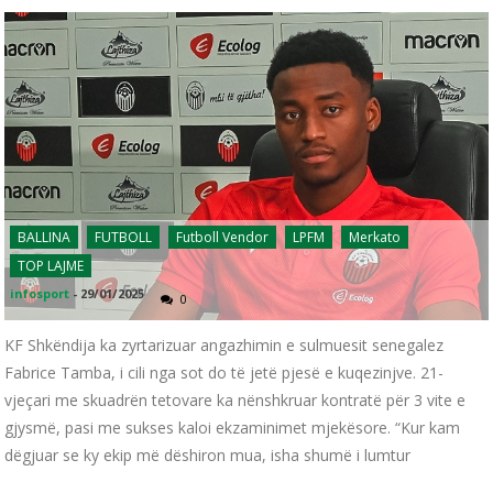
BALLINA
FUTBOLL
Futboll Vendor
LPFM
Merkato
TOP LAJME
infosport
-
29/01/2025
0
KF Shkëndija ka zyrtarizuar angazhimin e sulmuesit senegalez
Fabrice Tamba, i cili nga sot do të jetë pjesë e kuqezinjve. 21-
vjeçari me skuadrën tetovare ka nënshkruar kontratë për 3 vite e
gjysmë, pasi me sukses kaloi ekzaminimet mjekësore. “Kur kam
dëgjuar se ky ekip më dëshiron mua, isha shumë i lumtur