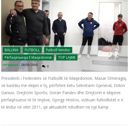
BALLINA
FUTBOLL
Futboll Vendor
Përfaqësuesja E Maqedonisë
TOP LAJME
infosport
-
28/01/2025
0
Presidenti i Federatës së Futbollit të Maqedonisë, Masar Omeragiq,
së bashku me ekipin e tij, përfshirë këtu Sekretarin Gjeneral, Drilon
Ganiun, Drejtorin Sportiv, Goran Pandev dhe Drejtorin e ekipeve
përfaqësuese të të rinjëve, Gjorgji Hristov, vizituan futbollistët e ri
të lindur në vitin 2011, që aktualisht ndodhen në një kamp