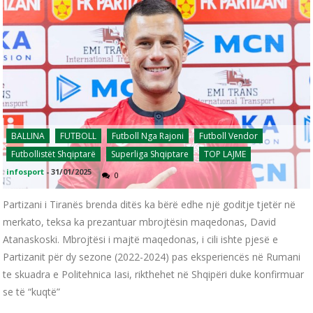
BALLINA
FUTBOLL
Futboll Nga Rajoni
Futboll Vendor
Futbollistët Shqiptarë
Superliga Shqiptare
TOP LAJME
infosport
-
31/01/2025
0
Partizani i Tiranës brenda ditës ka bërë edhe një goditje tjetër në
merkato, teksa ka prezantuar mbrojtësin maqedonas, David
Atanaskoski. Mbrojtësi i majtë maqedonas, i cili ishte pjesë e
Partizanit për dy sezone (2022-2024) pas eksperiencës në Rumani
te skuadra e Politehnica Iasi, rikthehet në Shqipëri duke konfirmuar
se të “kuqtë”