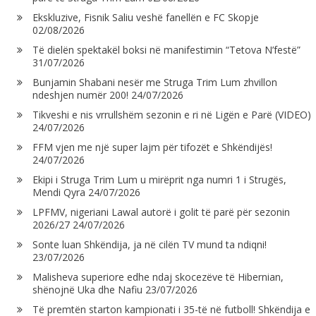
Ekskluzive, Fisnik Saliu veshë fanellën e FC Skopje
02/08/2026
Të dielën spektakël boksi në manifestimin “Tetova N’festë”
31/07/2026
Bunjamin Shabani nesër me Struga Trim Lum zhvillon
ndeshjen numër 200!
24/07/2026
Tikveshi e nis vrrullshëm sezonin e ri në Ligën e Parë (VIDEO)
24/07/2026
FFM vjen me një super lajm për tifozët e Shkëndijës!
24/07/2026
Ekipi i Struga Trim Lum u mirëprit nga numri 1 i Strugës,
Mendi Qyra
24/07/2026
LPFMV, nigeriani Lawal autorë i golit të parë për sezonin
2026/27
24/07/2026
Sonte luan Shkëndija, ja në cilën TV mund ta ndiqni!
23/07/2026
Malisheva superiore edhe ndaj skocezëve të Hibernian,
shënojnë Uka dhe Nafiu
23/07/2026
Të premtën starton kampionati i 35-të në futboll! Shkëndija e