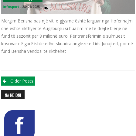
infosport
-
28/01/2025
0
Mërgim Berisha pas një viti e gjysmë është larguar nga Hofenhajmi
dhe është rikthyer te Augsburgu si huazim me të drejtë blerje në
fund të sezonit për 8 milionë euro. Për transferimin e sulmuesit
kosovar në garë ishte edhe skuadra angleze e Lids Junajted, por në
fund Berisha vendosi të rikthehet
Posts navigation
Older Posts
NA NDIQNI