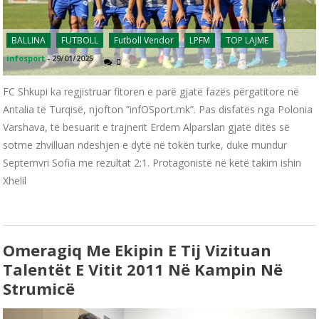
BALLINA
FUTBOLL
Futboll Vendor
LPFM
TOP LAJME
infosport
-
29/01/2025
0
FC Shkupi ka regjistruar fitoren e parë gjatë fazës përgatitore në
Antalia të Turqisë, njofton “infOSport.mk”. Pas disfatës nga Polonia
Varshava, të besuarit e trajnerit Erdem Alparslan gjatë ditës së
sotme zhvilluan ndeshjen e dytë në tokën turke, duke mundur
Septemvri Sofia me rezultat 2:1. Protagonistë në këtë takim ishin
Xhelil
Omeragiq Me Ekipin E Tij Vizituan
Talentët E Vitit 2011 Në Kampin Në
Strumicë