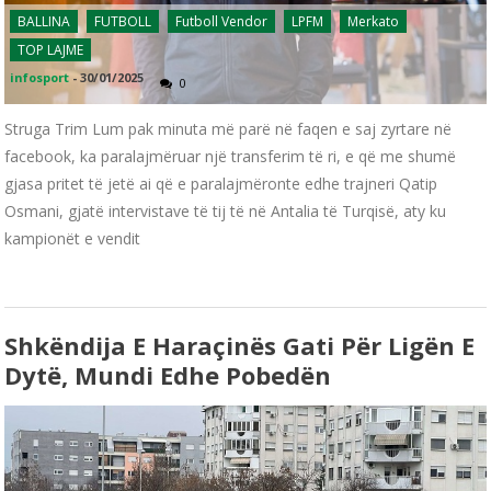
BALLINA
FUTBOLL
Futboll Vendor
LPFM
Merkato
TOP LAJME
infosport
-
30/01/2025
0
Struga Trim Lum pak minuta më parë në faqen e saj zyrtare në
facebook, ka paralajmëruar një transferim të ri, e që me shumë
gjasa pritet të jetë ai që e paralajmëronte edhe trajneri Qatip
Osmani, gjatë intervistave të tij të në Antalia të Turqisë, aty ku
kampionët e vendit
Shkëndija E Haraçinës Gati Për Ligën E
Dytë, Mundi Edhe Pobedën