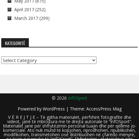
May 2017
(675)
April 2017
(252)
March 2017
(299)
KATEGORITË
Kategoritë
© 2026
infOSport
Powered by
WordPress
| Theme:
AccessPress Mag
V Ë R E J T J E – Të gjitha materialet, përfshirë fotografitë dhe
videot, janë të mbrojtura me të drejta autoriale të “infOSport”.
Materialet janë për shfrytëzimin personal tuajin dhe për qëllime jo-
komerciale. Ato nuk mund të kopjohen, riprodhohen, ripublikohen,
modifikohen, transmetohen ose distribuohen në çfarëdo mënyre,
pa lejen paraprake të “infOSport”. Shfrytëzimi i materialeve nga