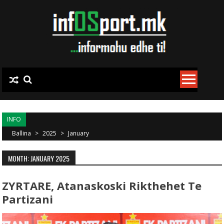
Skip to content
INFO
Ballina
>
2025
>
January
MONTH: JANUARY 2025
ZYRTARE, Atanaskoski Rikthehet Te
Partizani