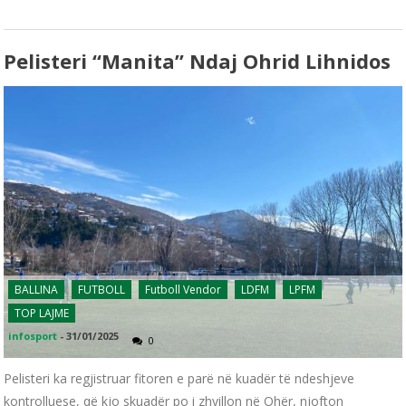
Pelisteri “manita” Ndaj Ohrid Lihnidos
BALLINA
FUTBOLL
Futboll Vendor
LDFM
LPFM
TOP LAJME
infosport
-
31/01/2025
0
Pelisteri ka regjistruar fitoren e parë në kuadër të ndeshjeve
kontrolluese, që kjo skuadër po i zhvillon në Ohër, njofton