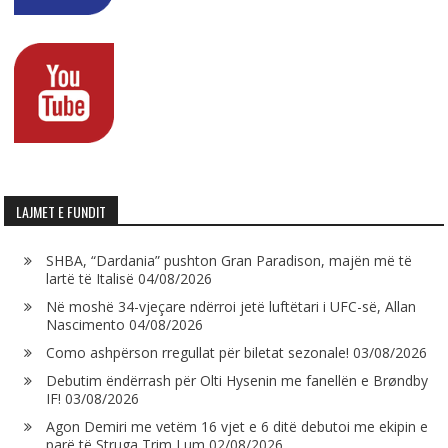
LAJMET E FUNDIT
SHBA, “Dardania” pushton Gran Paradison, majën më të
lartë të Italisë
04/08/2026
Në moshë 34-vjeçare ndërroi jetë luftëtari i UFC-së, Allan
Nascimento
04/08/2026
Como ashpërson rregullat për biletat sezonale!
03/08/2026
Debutim ëndërrash për Olti Hysenin me fanellën e Brøndby
IF!
03/08/2026
Agon Demiri me vetëm 16 vjet e 6 ditë debutoi me ekipin e
parë të Struga Trim Lum
02/08/2026