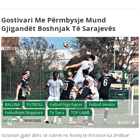
Gostivari Me Përmbysje Mund
Gjigandët Boshnjak Të Sarajevës
BALLINA
FUTBOLL
Futboll Nga Rajoni
Futboll Vendor
Futbollistët Shqiptarë
Të Tjera
TOP LAJME
infosport
-
29/01/2025
0
Gostivari gjatë ditës së sotme në Rovinj të Kroacisë ka zhvilluar