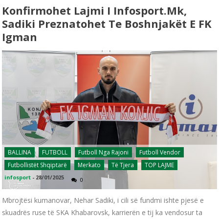
Konfirmohet Lajmi I Infosport.mk,
Sadiki Preznatohet Te Boshnjakët E FK
Igman
BALLINA
FUTBOLL
Futboll Nga Rajoni
Futboll Vendor
Futbollistët Shqiptarë
Merkato
Të Tjera
TOP LAJME
infosport
-
28/01/2025
0
Mbrojtësi kumanovar, Nehar Sadiki, i cili së fundmi ishte pjesë e
skuadrës ruse të SKA Khabarovsk, karrierën e tij ka vendosur ta