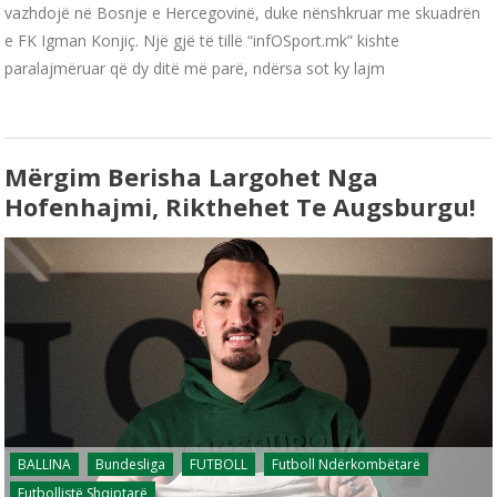
vazhdojë në Bosnje e Hercegovinë, duke nënshkruar me skuadrën
e FK Igman Konjiç. Një gjë të tillë “infOSport.mk” kishte
paralajmëruar që dy ditë më parë, ndërsa sot ky lajm
Mërgim Berisha Largohet Nga
Hofenhajmi, Rikthehet Te Augsburgu!
BALLINA
Bundesliga
FUTBOLL
Futboll Ndërkombëtarë
Futbollistë Shqiptarë