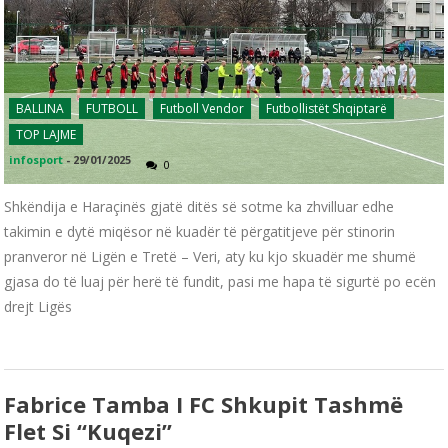
BALLINA
FUTBOLL
Futboll Vendor
Futbollistët Shqiptarë
TOP LAJME
infosport
-
29/01/2025
0
Shkëndija e Haraçinës gjatë ditës së sotme ka zhvilluar edhe
takimin e dytë miqësor në kuadër të përgatitjeve për stinorin
pranveror në Ligën e Tretë – Veri, aty ku kjo skuadër me shumë
gjasa do të luaj për herë të fundit, pasi me hapa të sigurtë po ecën
drejt Ligës
Fabrice Tamba I FC Shkupit Tashmë
Flet Si “kuqezi”