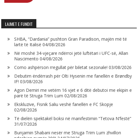
LAJMET E FUNDIT
SHBA, “Dardania” pushton Gran Paradison, majën më të
lartë të Italisë
04/08/2026
Në moshë 34-vjeçare ndërroi jetë luftëtari i UFC-së, Allan
Nascimento
04/08/2026
Como ashpërson rregullat për biletat sezonale!
03/08/2026
Debutim ëndërrash për Olti Hysenin me fanellën e Brøndby
IF!
03/08/2026
Agon Demiri me vetëm 16 vjet e 6 ditë debutoi me ekipin e
parë të Struga Trim Lum
02/08/2026
Ekskluzive, Fisnik Saliu veshë fanellën e FC Skopje
02/08/2026
Të dielën spektakël boksi në manifestimin “Tetova N’festë”
31/07/2026
Bunjamin Shabani nesër me Struga Trim Lum zhvillon