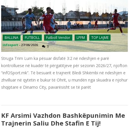
BALLINA
FUTBOLL
Futboll Vendor
LPFM
TOP LAJME
infosport
-
27/06/2026
0
Struga Trim Lum ka pësuar disfatë 3:2 në ndeshjen e parë
kontrolluese në kuadër të përgatitjeve për sezonin 2026/27, njofton
“infOSport.mk”. Të besuarit e trajnerit Bledi Shkëmbi në ndeshjen e
zhvilluar në qytetin e bukur të Ohrit, u mundën nga skuadra e njohur
shqiptare e Dinamo City, pavarësisht se të parët
KF Arsimi Vazhdon Bashkëpunimin Me
Trajnerin Saliu Dhe Stafin E Tij!