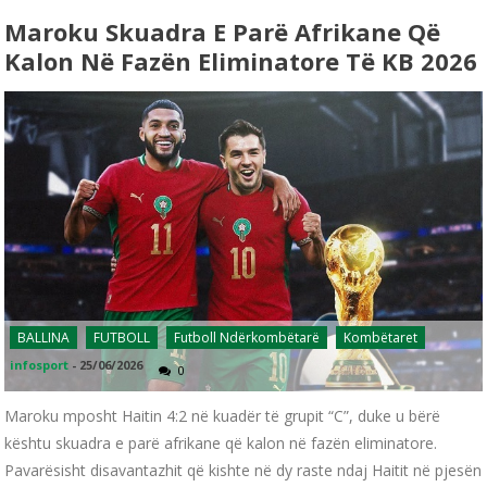
Maroku Skuadra E Parë Afrikane Që
Kalon Në Fazën Eliminatore Të KB 2026
BALLINA
FUTBOLL
Futboll Ndërkombëtarë
Kombëtaret
infosport
-
25/06/2026
0
Maroku mposht Haitin 4:2 në kuadër të grupit “C”, duke u bërë
kështu skuadra e parë afrikane që kalon në fazën eliminatore.
Pavarësisht disavantazhit që kishte në dy raste ndaj Haitit në pjesën