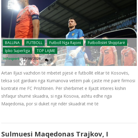
BALLINA
FUTBOLL
Futboll Nga Rajoni
Futbollistët Shqiptarë
Ipko Superliga
TOP LAJME
infosport
-
30/06/2026
0
Artan Iljazi vazhdon të mbetet pjesë e futbollit elitar të Kosovës,
teksa sot gardiani nga Kumanova vetëm pak çaste më parë firmosi
kontratë me FC Prishtinën. Për shërbimet e Iljazit interes kishin
shfaqur shumë skuadra, si nga Kosova, ashtu edhe nga
Maqedonia, por si duket një ndër skuadrat më të
Sulmuesi Maqedonas Trajkov, I