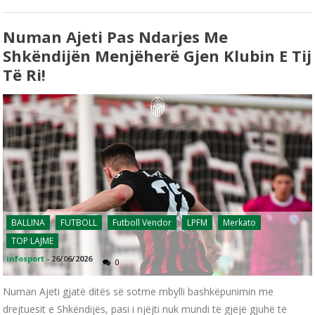
Numan Ajeti Pas Ndarjes Me
Shkëndijën Menjëherë Gjen Klubin E Tij
Të Ri!
BALLINA
FUTBOLL
Futboll Vendor
LPFM
Merkato
TOP LAJME
infosport
-
26/06/2026
0
Numan Ajeti gjatë ditës së sotme mbylli bashkëpunimin me
drejtuesit e Shkëndijës, pasi i njëjti nuk mundi të gjejë gjuhë të