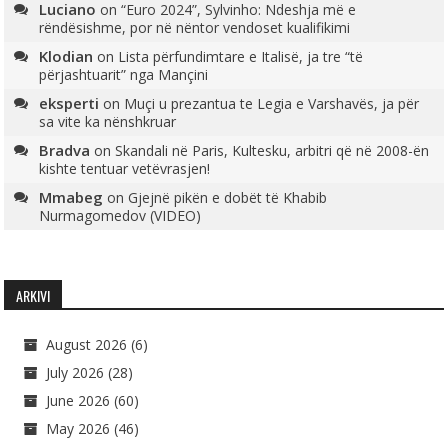
Luciano
on
“Euro 2024”, Sylvinho: Ndeshja më e
rëndësishme, por në nëntor vendoset kualifikimi
Klodian
on
Lista përfundimtare e Italisë, ja tre “të
përjashtuarit” nga Mançini
eksperti
on
Muçi u prezantua te Legia e Varshavës, ja për
sa vite ka nënshkruar
Bradva
on
Skandali në Paris, Kultesku, arbitri që në 2008-ën
kishte tentuar vetëvrasjen!
Mmabeg
on
Gjejnë pikën e dobët të Khabib
Nurmagomedov (VIDEO)
ARKIVI
August 2026
(6)
July 2026
(28)
June 2026
(60)
May 2026
(46)