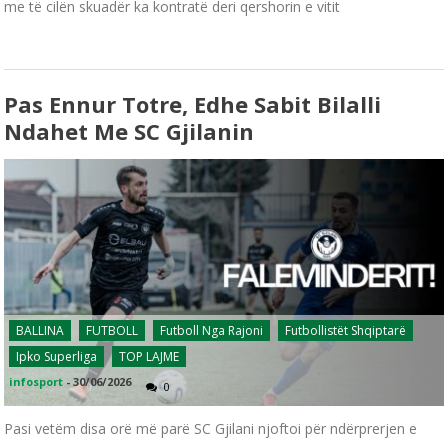
me të cilën skuadër ka kontratë deri qershorin e vitit
Pas Ennur Totre, Edhe Sabit Bilalli
Ndahet Me SC Gjilanin
BALLINA
FUTBOLL
Futboll Nga Rajoni
Futbollistët Shqiptarë
Ipko Superliga
TOP LAJME
infosport
-
30/06/2026
0
Pasi vetëm disa orë më parë SC Gjilani njoftoi për ndërprerjen e