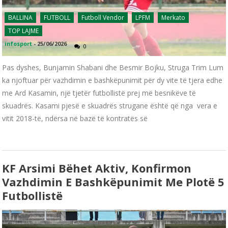
BALLINA
FUTBOLL
Futboll Vendor
LPFM
Merkato
TOP LAJME
infosport
-
25/06/2026
0
Pas dyshes, Bunjamin Shabani dhe Besmir Bojku, Struga Trim Lum
ka njoftuar për vazhdimin e bashkëpunimit për dy vite të tjera edhe
me Ard Kasamin, një tjetër futbollistë prej më besnikëve të
skuadrës. Kasami pjesë e skuadrës strugane është që nga vera e
vitit 2018-të, ndërsa në bazë të kontratës së
KF Arsimi Bëhet Aktiv, Konfirmon
Vazhdimin E Bashkëpunimit Me Plotë 5
Futbollistë