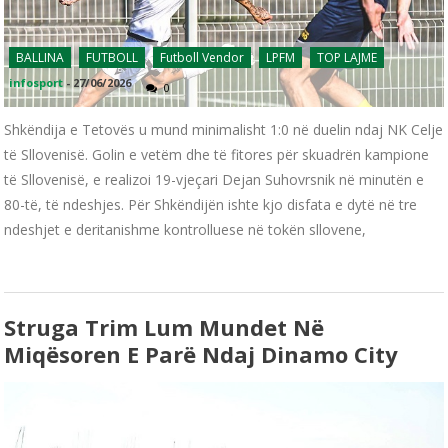
BALLINA
FUTBOLL
Futboll Vendor
LPFM
TOP LAJME
infosport
-
27/06/2026
0
Shkëndija e Tetovës u mund minimalisht 1:0 në duelin ndaj NK Celje
të Sllovenisë. Golin e vetëm dhe të fitores për skuadrën kampione
të Sllovenisë, e realizoi 19-vjeçari Dejan Suhovrsnik në minutën e
80-të, të ndeshjes. Për Shkëndijën ishte kjo disfata e dytë në tre
ndeshjet e deritanishme kontrolluese në tokën sllovene,
Struga Trim Lum Mundet Në
Miqësoren E Parë Ndaj Dinamo City