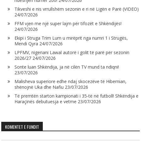
ndeshjen numër 200!
24/07/2026
Tikveshi e nis vrrullshëm sezonin e ri në Ligën e Parë (VIDEO)
24/07/2026
FFM vjen me një super lajm për tifozët e Shkëndijës!
24/07/2026
Ekipi i Struga Trim Lum u mirëprit nga numri 1 i Strugës,
Mendi Qyra
24/07/2026
LPFMV, nigeriani Lawal autorë i golit të parë për sezonin
2026/27
24/07/2026
Sonte luan Shkëndija, ja në cilën TV mund ta ndiqni!
23/07/2026
Malisheva superiore edhe ndaj skocezëve të Hibernian,
shënojnë Uka dhe Nafiu
23/07/2026
Të premtën starton kampionati i 35-të në futboll! Shkëndija e
Haraçinës debutuesja e vetme
23/07/2026
KOMENTET E FUNDIT