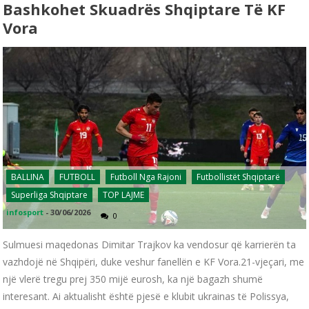
Bashkohet Skuadrës Shqiptare Të KF
Vora
BALLINA
FUTBOLL
Futboll Nga Rajoni
Futbollistët Shqiptarë
Superliga Shqiptare
TOP LAJME
infosport
-
30/06/2026
0
Sulmuesi maqedonas Dimitar Trajkov ka vendosur që karrierën ta
vazhdojë në Shqipëri, duke veshur fanellën e KF Vora. ​21-vjeçari, me
një vlerë tregu prej 350 mijë eurosh, ka një bagazh shumë
interesant. Ai aktualisht është pjesë e klubit ukrainas të Polissya,