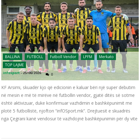
BALLINA
FUTBOLL
Futboll Vendor
LPFM
Merkato
TOP LAJME
infosport
-
25/06/2026
0
KF Arsimi, skuadër kjo që edicionin e kaluar bëri një super debutim
në mesin e më të mirëve në futbollin vendor, gjatë ditës së sotme
është aktivizuar, duke konfirmuar vazhdimin e bashkëpunimit me
plotë 5 futbollistë, njofton “infOSport.mk”. Drejtuesit e skuadrës
nga Çegrani kanë vendosur të vazhdojnë bashkëpunimin për dy vite