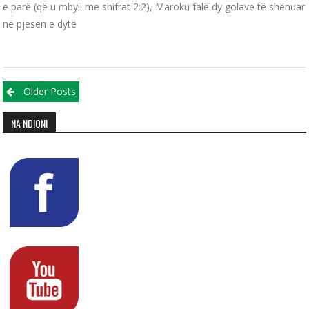
e parë (që u mbyll me shifrat 2:2), Maroku falë dy golave të shënuar
në pjesën e dytë
Posts navigation
Older Posts
NA NDIQNI