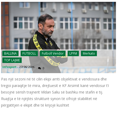
BALLINA
FUTBOLL
Futboll Vendor
LPFM
Merkato
TOP LAJME
infosport
-
27/06/2026
0
Pas një sezoni në të cilin ekipi arriti objektivat e vendosura dhe
tregoi paraqitje të mira, drejtuesit e KF Arsimit kanë vendosur t’i
besojnë sërish trajnerit Vildan Saliu së bashku me stafin e tij.
Ruajtja e të njëjtës strukturë synon të ofrojë stabilitet në
përgatitjen e ekipit dhe të krijojë kushtet