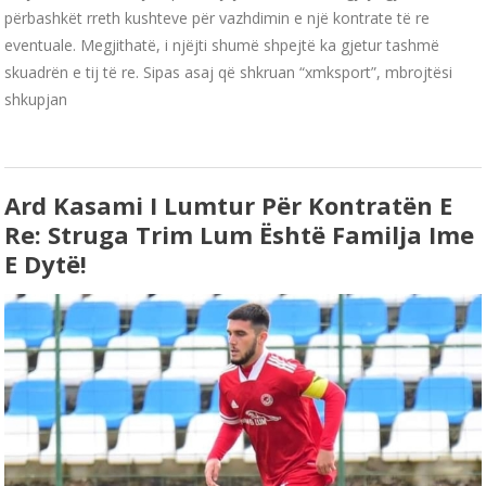
përbashkët rreth kushteve për vazhdimin e një kontrate të re
eventuale. Megjithatë, i njëjti shumë shpejtë ka gjetur tashmë
skuadrën e tij të re. Sipas asaj që shkruan “xmksport”, mbrojtësi
shkupjan
Ard Kasami I Lumtur Për Kontratën E
Re: Struga Trim Lum Është Familja Ime
E Dytë!