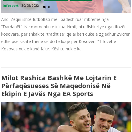
infosport
-
30/03/2022
0
Andi Zeqiri ishte futbollisti më i padëshiruar mbrëmë nga
“Dardanët”. Në momentin e inkuadrimit, ai u fishkëllye nga tifozët
kosovarë, për shkak të “tradhtisë” që ai bëri duke e zgjedhur Zvicrën
edhe pse kishte thënë se do të luajë për Kosovën. “Tifozët e
Kosovës nuk e kanë falur. Kështu nuk e ka
Milot Rashica Bashkë Me Lojtarin E
Përfaqësueses Së Maqedonisë Në
Ekipin E Javës Nga EA Sports