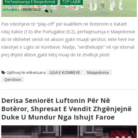
Përfaqësuesja E Maqedonisë
TOP LAJME
infosport
-
30/03/2022
0
Pas ndeshjeve të “play-off” për kualifikim në Botërorin e Katarit
ndaj Italisë (1:0) dhe Portugalisë (0:2), përfaqësuesja e Maqedonisë
do të rikthehet sërish në aksion gjatë muajit qershor, këtë herë me
ndeshjet e Ligës së Kombeve. Madje, “verdhekuqtë” në një interval
prej dhjetë ditëve gjatë këtij muaji do të zhvillojë plotë
Gjithsej të etiketuara
LIGA E KOMBEVE
Maqedonia
Qershori
Derisa Seniorët Luftonin Për Në
Botëror, Shpresat E Vendit Zhgënjejnë
Duke U Mundur Nga Ishujt Faroe