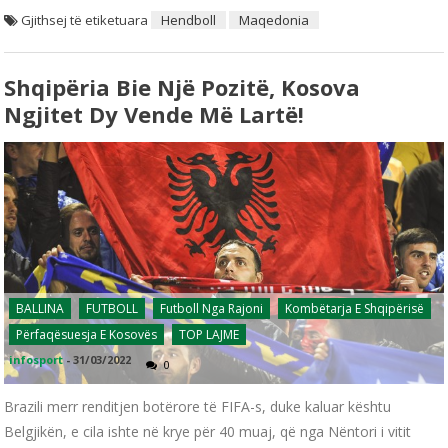
Gjithsej të etiketuara
Hendboll
Maqedonia
Shqipëria Bie Një Pozitë, Kosova
Ngjitet Dy Vende Më Lartë!
BALLINA
FUTBOLL
Futboll Nga Rajoni
Kombëtarja E Shqipërisë
Përfaqësuesja E Kosovës
TOP LAJME
infosport
-
31/03/2022
0
Brazili merr renditjen botërore të FIFA-s, duke kaluar kështu
Belgjikën, e cila ishte në krye për 40 muaj, që nga Nëntori i vitit