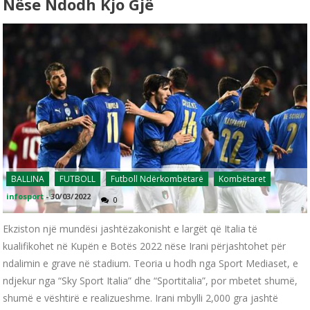
Nëse Ndodh Kjo Gjë
BALLINA
FUTBOLL
Futboll Ndërkombëtarë
Kombëtaret
infosport
-
30/03/2022
0
Ekziston një mundësi jashtëzakonisht e largët që Italia të
kualifikohet në Kupën e Botës 2022 nëse Irani përjashtohet për
ndalimin e grave në stadium. Teoria u hodh nga Sport Mediaset, e
ndjekur nga “Sky Sport Italia” dhe “Sportitalia”, por mbetet shumë,
shumë e vështirë e realizueshme. Irani mbylli 2,000 gra jashtë