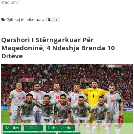
stadiumit
Gjithsej të etiketuara
Italia
Qershori I Stërngarkuar Për
Maqedoninë, 4 Ndeshje Brenda 10
Ditëve
BALLINA
FUTBOLL
Futboll Vendor