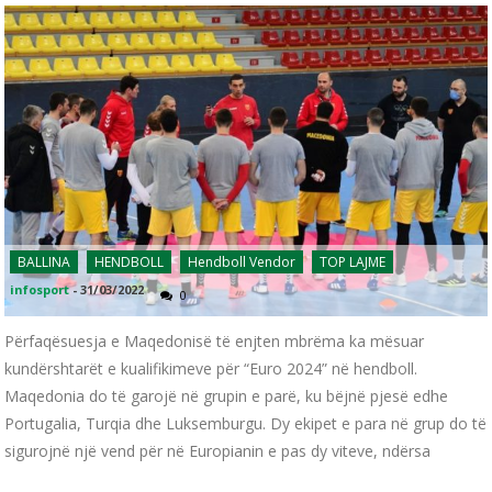
BALLINA
HENDBOLL
Hendboll Vendor
TOP LAJME
infosport
-
31/03/2022
0
Përfaqësuesja e Maqedonisë të enjten mbrëma ka mësuar
kundërshtarët e kualifikimeve për “Euro 2024” në hendboll.
Maqedonia do të garojë në grupin e parë, ku bëjnë pjesë edhe
Portugalia, Turqia dhe Luksemburgu. Dy ekipet e para në grup do të
sigurojnë një vend për në Europianin e pas dy viteve, ndërsa