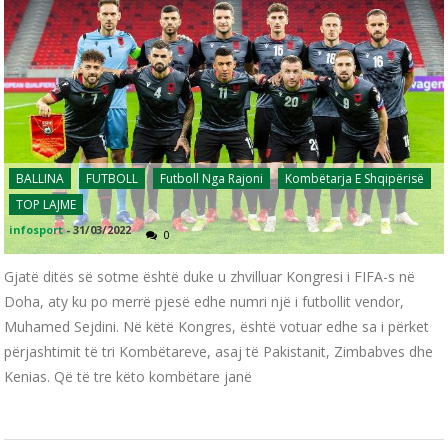
BALLINA
FUTBOLL
Futboll Nga Rajoni
Kombëtarja E Shqipërisë
TOP LAJME
infosport
-
31/03/2022
0
Gjatë ditës së sotme është duke u zhvilluar Kongresi i FIFA-s në
Doha, aty ku po merrë pjesë edhe numri një i futbollit vendor,
Muhamed Sejdini. Në këtë Kongres, është votuar edhe sa i përket
përjashtimit të tri Kombëtareve, asaj të Pakistanit, Zimbabves dhe
Kenias. Që të tre këto kombëtare janë