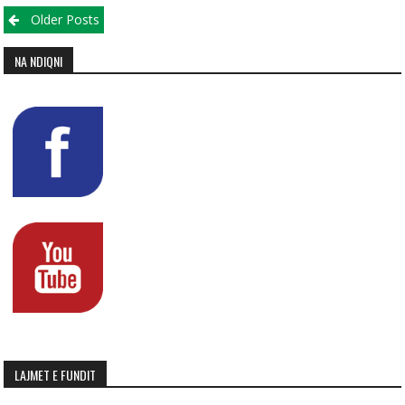
Posts navigation
Older Posts
NA NDIQNI
LAJMET E FUNDIT