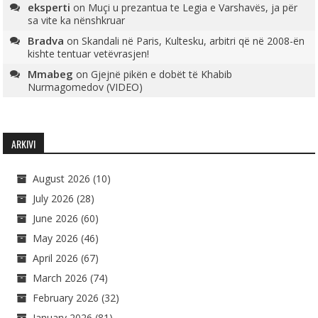
eksperti
on
Muçi u prezantua te Legia e Varshavës, ja për
sa vite ka nënshkruar
Bradva
on
Skandali në Paris, Kultesku, arbitri që në 2008-ën
kishte tentuar vetëvrasjen!
Mmabeg
on
Gjejnë pikën e dobët të Khabib
Nurmagomedov (VIDEO)
ARKIVI
August 2026
(10)
July 2026
(28)
June 2026
(60)
May 2026
(46)
April 2026
(67)
March 2026
(74)
February 2026
(32)
January 2026
(81)