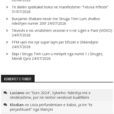
Të dielën spektakël boksi në manifestimin “Tetova N’festë”
31/07/2026
Bunjamin Shabani nesër me Struga Trim Lum zhvillon
ndeshjen numër 200!
24/07/2026
Tikveshi e nis vrrullshëm sezonin e ri në Ligën e Parë (VIDEO)
24/07/2026
FFM vjen me një super lajm për tifozët e Shkëndijës!
24/07/2026
Ekipi i Struga Trim Lum u mirëprit nga numri 1 i Strugës,
Mendi Qyra
24/07/2026
KOMENTET E FUNDIT
Luciano
on
“Euro 2024”, Sylvinho: Ndeshja më e
rëndësishme, por në nëntor vendoset kualifikimi
Klodian
on
Lista përfundimtare e Italisë, ja tre “të
përjashtuarit” nga Mançini