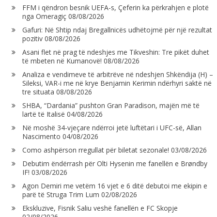
FFM i qëndron besnik UEFA-s, Çeferin ka përkrahjen e plotë
nga Omeragiç
08/08/2026
Gafuri: Në Shtip ndaj Bregallnicës udhëtojmë për një rezultat
pozitiv
08/08/2026
Asani flet në prag të ndeshjes me Tikveshin: Tre pikët duhet
të mbeten në Kumanovë!
08/08/2026
Analiza e vendimeve të arbitrëve në ndeshjen Shkëndija (H) –
Sileksi, VAR-i me në krye Benjamin Kerimin ndërhyri saktë në
tre situata
08/08/2026
SHBA, “Dardania” pushton Gran Paradison, majën më të
lartë të Italisë
04/08/2026
Në moshë 34-vjeçare ndërroi jetë luftëtari i UFC-së, Allan
Nascimento
04/08/2026
Como ashpërson rregullat për biletat sezonale!
03/08/2026
Debutim ëndërrash për Olti Hysenin me fanellën e Brøndby
IF!
03/08/2026
Agon Demiri me vetëm 16 vjet e 6 ditë debutoi me ekipin e
parë të Struga Trim Lum
02/08/2026
Ekskluzive, Fisnik Saliu veshë fanellën e FC Skopje
02/08/2026