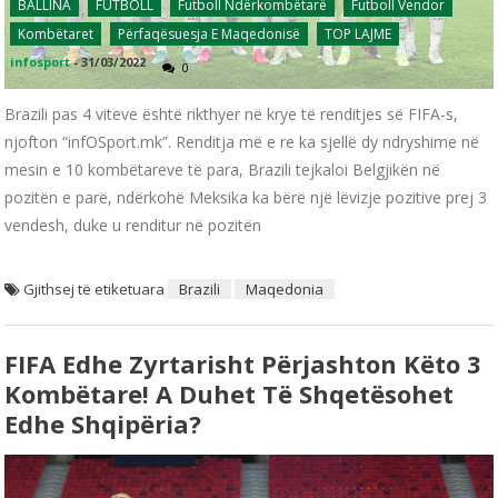
BALLINA
FUTBOLL
Futboll Ndërkombëtarë
Futboll Vendor
Kombëtaret
Përfaqësuesja E Maqedonisë
TOP LAJME
infosport
-
31/03/2022
0
Brazili pas 4 viteve është rikthyer në krye të renditjes së FIFA-s,
njofton “infOSport.mk”. Renditja më e re ka sjellë dy ndryshime në
mesin e 10 kombëtareve të para, Brazili tejkaloi Belgjikën në
pozitën e parë, ndërkohë Meksika ka bërë një lëvizje pozitive prej 3
vendesh, duke u renditur në pozitën
Gjithsej të etiketuara
Brazili
Maqedonia
FIFA Edhe Zyrtarisht Përjashton Këto 3
Kombëtare! A Duhet Të Shqetësohet
Edhe Shqipëria?