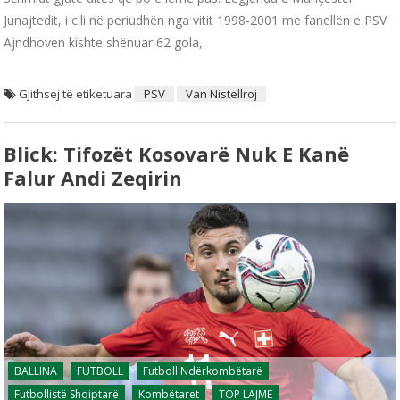
Junajtedit, i cili në periudhën nga vitit 1998-2001 me fanellën e PSV
Ajndhoven kishte shënuar 62 gola,
Gjithsej të etiketuara
PSV
Van Nistellroj
Blick: Tifozët Kosovarë Nuk E Kanë
Falur Andi Zeqirin
BALLINA
FUTBOLL
Futboll Ndërkombëtarë
Futbollistë Shqiptarë
Kombëtaret
TOP LAJME