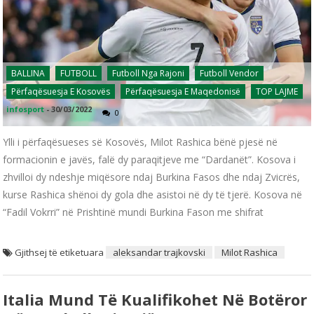
BALLINA
FUTBOLL
Futboll Nga Rajoni
Futboll Vendor
Përfaqësuesja E Kosovës
Përfaqësuesja E Maqedonisë
TOP LAJME
infosport
-
30/03/2022
0
Ylli i përfaqësueses së Kosovës, Milot Rashica bënë pjesë në
formacionin e javës, falë dy paraqitjeve me “Dardanët”. Kosova i
zhvilloi dy ndeshje miqësore ndaj Burkina Fasos dhe ndaj Zvicrës,
kurse Rashica shënoi dy gola dhe asistoi në dy të tjerë. Kosova në
“Fadil Vokrri” në Prishtinë mundi Burkina Fason me shifrat
Gjithsej të etiketuara
aleksandar trajkovski
Milot Rashica
Italia Mund Të Kualifikohet Në Botëror