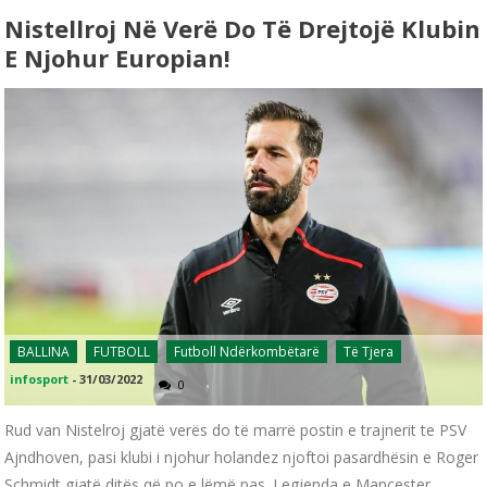
Nistellroj Në Verë Do Të Drejtojë Klubin
E Njohur Europian!
BALLINA
FUTBOLL
Futboll Ndërkombëtarë
Të Tjera
infosport
-
31/03/2022
0
Rud van Nistelroj gjatë verës do të marrë postin e trajnerit te PSV
Ajndhoven, pasi klubi i njohur holandez njoftoi pasardhësin e Roger
Schmidt gjatë ditës që po e lëmë pas. Legjenda e Mançester