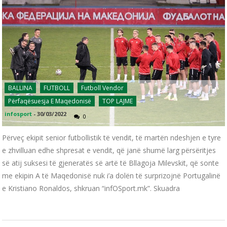
BALLINA
FUTBOLL
Futboll Vendor
Përfaqësuesja E Maqedonisë
TOP LAJME
infosport
-
30/03/2022
0
Përveç ekipit senior futbollistik të vendit, të martën ndeshjen e tyre
e zhvilluan edhe shpresat e vendit, që janë shumë larg përsëritjes
së atij suksesi të gjeneratës së artë të Bllagoja Milevskit, që sonte
me ekipin A të Maqedonisë nuk i’a dolën të surprizojnë Portugalinë
e Kristiano Ronaldos, shkruan “infOSport.mk”. Skuadra