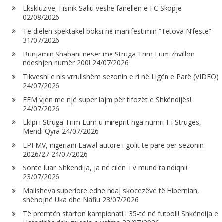
Ekskluzive, Fisnik Saliu veshë fanellën e FC Skopje
02/08/2026
Të dielën spektakël boksi në manifestimin “Tetova N’festë”
31/07/2026
Bunjamin Shabani nesër me Struga Trim Lum zhvillon
ndeshjen numër 200!
24/07/2026
Tikveshi e nis vrrullshëm sezonin e ri në Ligën e Parë (VIDEO)
24/07/2026
FFM vjen me një super lajm për tifozët e Shkëndijës!
24/07/2026
Ekipi i Struga Trim Lum u mirëprit nga numri 1 i Strugës,
Mendi Qyra
24/07/2026
LPFMV, nigeriani Lawal autorë i golit të parë për sezonin
2026/27
24/07/2026
Sonte luan Shkëndija, ja në cilën TV mund ta ndiqni!
23/07/2026
Malisheva superiore edhe ndaj skocezëve të Hibernian,
shënojnë Uka dhe Nafiu
23/07/2026
Të premtën starton kampionati i 35-të në futboll! Shkëndija e