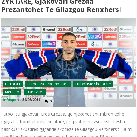
ZYRTARE, Gjakovari Grezda
Prezantohet Te Gllazgou Renxhersi
FUTBOLL
Futboll Ndërkombëtarë
Futbollistë Shqiptarë
Merkato
TOP LAJME
infosport
-
31/08/2018
0
Futbollisti gjakovar, Eros Grezda, që njëkohësisht mbron edhe
ngjyrat e Kombëtares shqiptare, prej sot edhe zyrtarisht i është
bashkuar skuadrës gjigande skoceze të Gllazgou Renxhersit. Lajmi
është konfirmuar edhe nga vetë faqja e zyrtare e 56-herë