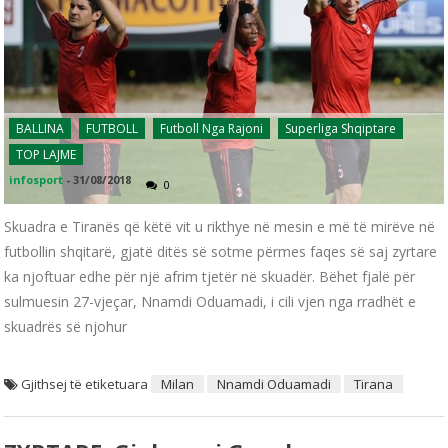
BALLINA
FUTBOLL
Futboll Nga Rajoni
Superliga Shqiptare
TOP LAJME
infosport
-
31/08/2018
0
Skuadra e Tiranës që këtë vit u rikthye në mesin e më të mirëve në
futbollin shqitarë, gjatë ditës së sotme përmes faqes së saj zyrtare
ka njoftuar edhe për një afrim tjetër në skuadër. Bëhet fjalë për
sulmuesin 27-vjeçar, Nnamdi Oduamadi, i cili vjen nga rradhët e
skuadrës së njohur
Gjithsej të etiketuara
Milan
Nnamdi Oduamadi
Tirana