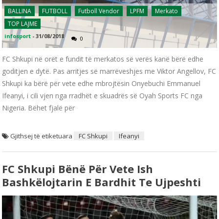
BALLINA
FUTBOLL
Futboll Vendor
LPFM
Merkato
TOP LAJME
infosport
-
31/08/2018
0
FC Shkupi në orët e fundit të merkatos së verës kanë bërë edhe
goditjen e dytë. Pas arritjes së marrëveshjes me Viktor Angellov, FC
Shkupi ka bërë për vete edhe mbrojtësin Onyebuchi Emmanuel
Ifeanyi, i cili vjen nga rradhët e skuadrës së Oyah Sports FC nga
Nigeria. Bëhet fjalë për
Gjithsej të etiketuara
FC Shkupi
Ifeanyi
FC Shkupi Bënë Për Vete Ish
Bashkëlojtarin E Bardhit Te Ujpeshti