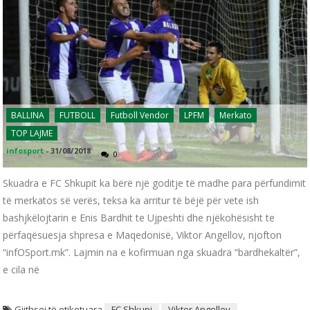
BALLINA
FUTBOLL
Futboll Vendor
LPFM
Merkato
TOP LAJME
infosport
-
31/08/2018
0
Skuadra e FC Shkupit ka bërë një goditje të madhe para përfundimit
të merkatos së verës, teksa ka arritur të bëjë për vete ish
bashjkëlojtarin e Enis Bardhit te Ujpeshti dhe njëkohësisht te
përfaqësuesja shpresa e Maqedonisë, Viktor Angellov, njofton
“infOSport.mk”. Lajmin na e kofirmuan nga skuadra “bardhekaltër”,
e cila në
Gjithsej të etiketuara
FC Shkupi
Viktor Angellov