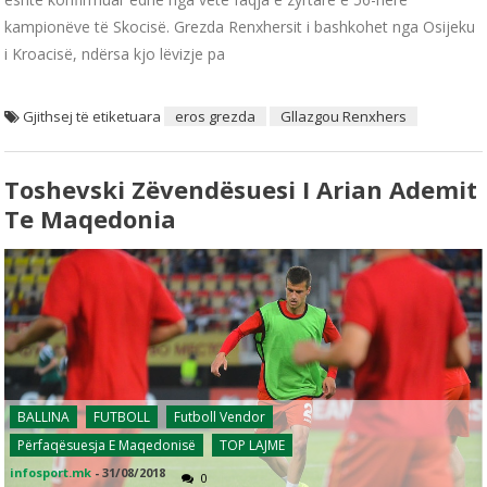
kampionëve të Skocisë. Grezda Renxhersit i bashkohet nga Osijeku
i Kroacisë, ndërsa kjo lëvizje pa
Gjithsej të etiketuara
eros grezda
Gllazgou Renxhers
Toshevski Zëvendësuesi I Arian Ademit
Te Maqedonia
BALLINA
FUTBOLL
Futboll Vendor
Përfaqësuesja E Maqedonisë
TOP LAJME
infosport.mk
-
31/08/2018
0