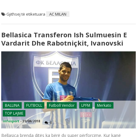
Gjithsej të etiketuara
AC MILAN
Bellasica Transferon Ish Sulmuesin E
Vardarit Dhe Rabotniçkit, Ivanovski
BALLINA
FUTBOLL
Futboll Vendor
LPFM
Merkato
TOP LAJME
infosport
-
31/08/2018
0
Bellasica brenda ditës ka bërë dy super përforcime. Kur kanë