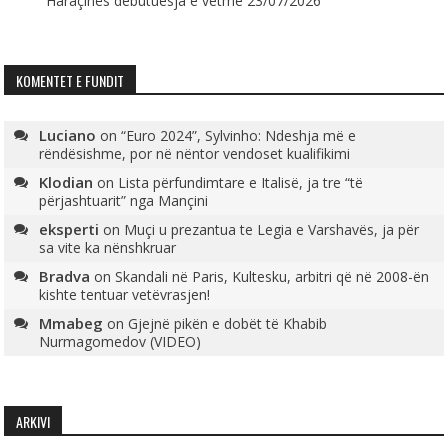
Haraçinës debutuesja e vetme
23/07/2026
KOMENTET E FUNDIT
Luciano
on
“Euro 2024”, Sylvinho: Ndeshja më e
rëndësishme, por në nëntor vendoset kualifikimi
Klodian
on
Lista përfundimtare e Italisë, ja tre “të
përjashtuarit” nga Mançini
eksperti
on
Muçi u prezantua te Legia e Varshavës, ja për
sa vite ka nënshkruar
Bradva
on
Skandali në Paris, Kultesku, arbitri që në 2008-ën
kishte tentuar vetëvrasjen!
Mmabeg
on
Gjejnë pikën e dobët të Khabib
Nurmagomedov (VIDEO)
ARKIVI