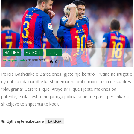
BALLINA
FUTBOLL
La Liga
infosport.mk
-
31/08/2018
0
Policia Bashkiake e Barcelonës, gjatë një kontrolli rutinë në rrugët e
qytetit ka ndaluar dhe ka shoqëruar në polici mbrojtësin e skuadrës
“blaugrana” Gerard Pique. Arsyeja? Pique i jepte makinës pa
patentë, e cila i është hequr nga policia kohë më parë, për shkak të
shkeljeve të shpeshta të kodit
Gjithsej të etiketuara
LA LIGA