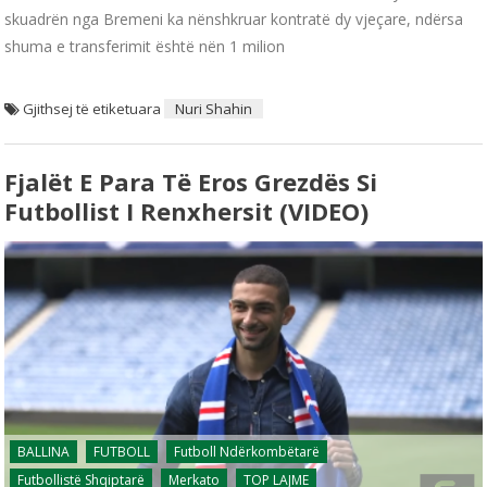
skuadrën nga Bremeni ka nënshkruar kontratë dy vjeçare, ndërsa
shuma e transferimit është nën 1 milion
Gjithsej të etiketuara
Nuri Shahin
Fjalët E Para Të Eros Grezdës Si
Futbollist I Renxhersit (VIDEO)
BALLINA
FUTBOLL
Futboll Ndërkombëtarë
Futbollistë Shqiptarë
Merkato
TOP LAJME