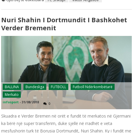
Nuri Shahin I Dortmundit I Bashkohet
Verder Bremenit
BALLINA
Bundesliga
FUTBOLL
Futboll Ndërkombëtarë
Merkato
infosport
-
31/08/2018
0
Skuadra e Verder Bremen në orët e fundit të merkatos në Gjermani
ka bërë një super transferim, duke sjellë në rradhët e veta
mesfushorin turk të Borusia Dortmundit, Nuri Shahin. Ky i fundit me