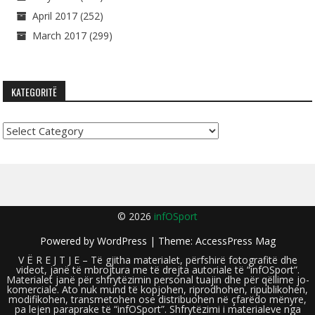
April 2017
(252)
March 2017
(299)
KATEGORITË
Kategoritë
© 2026
infOSport
Powered by
WordPress
| Theme:
AccessPress Mag
V Ë R E J T J E – Të gjitha materialet, përfshirë fotografitë dhe
videot, janë të mbrojtura me të drejta autoriale të “infOSport”.
Materialet janë për shfrytëzimin personal tuajin dhe për qëllime jo-
komerciale. Ato nuk mund të kopjohen, riprodhohen, ripublikohen,
modifikohen, transmetohen ose distribuohen në çfarëdo mënyre,
pa lejen paraprake të “infOSport”. Shfrytëzimi i materialeve nga