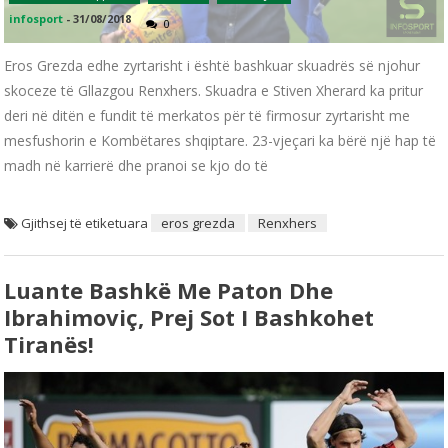
infosport
-
31/08/2018
0
Eros Grezda edhe zyrtarisht i është bashkuar skuadrës së njohur
skoceze të Gllazgou Renxhers. Skuadra e Stiven Xherard ka pritur
deri në ditën e fundit të merkatos për të firmosur zyrtarisht me
mesfushorin e Kombëtares shqiptare. 23-vjeçari ka bërë një hap të
madh në karrierë dhe pranoi se kjo do të
Gjithsej të etiketuara
eros grezda
Renxhers
Luante Bashkë Me Paton Dhe
Ibrahimoviç, Prej Sot I Bashkohet
Tiranës!