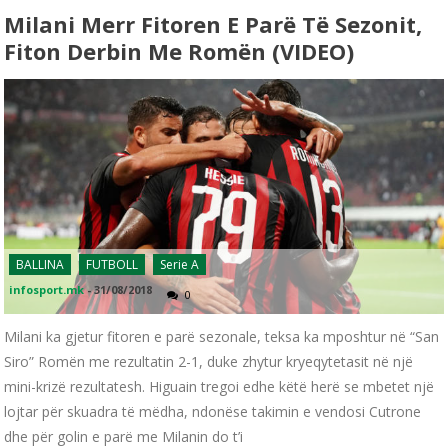
Milani Merr Fitoren E Parë Të Sezonit,
Fiton Derbin Me Romën (VIDEO)
BALLINA
FUTBOLL
Serie A
infosport.mk
-
31/08/2018
0
Milani ka gjetur fitoren e parë sezonale, teksa ka mposhtur në “San
Siro” Romën me rezultatin 2-1, duke zhytur kryeqytetasit në një
mini-krizë rezultatesh. Higuain tregoi edhe këtë herë se mbetet një
lojtar për skuadra të mëdha, ndonëse takimin e vendosi Cutrone
dhe për golin e parë me Milanin do t’i