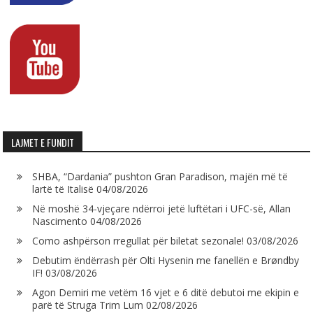
LAJMET E FUNDIT
SHBA, “Dardania” pushton Gran Paradison, majën më të
lartë të Italisë
04/08/2026
Në moshë 34-vjeçare ndërroi jetë luftëtari i UFC-së, Allan
Nascimento
04/08/2026
Como ashpërson rregullat për biletat sezonale!
03/08/2026
Debutim ëndërrash për Olti Hysenin me fanellën e Brøndby
IF!
03/08/2026
Agon Demiri me vetëm 16 vjet e 6 ditë debutoi me ekipin e
parë të Struga Trim Lum
02/08/2026