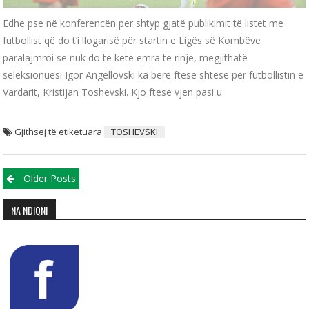
Edhe pse në konferencën për shtyp gjatë publikimit të listët me
futbollist që do t’i llogarisë për startin e Ligës së Kombëve
paralajmroi se nuk do të ketë emra të rinjë, megjithatë
seleksionuesi Igor Angellovski ka bërë ftesë shtesë për futbollistin e
Vardarit, Kristijan Toshevski. Kjo ftesë vjen pasi u
Gjithsej të etiketuara
TOSHEVSKI
Posts navigation
Older Posts
NA NDIQNI