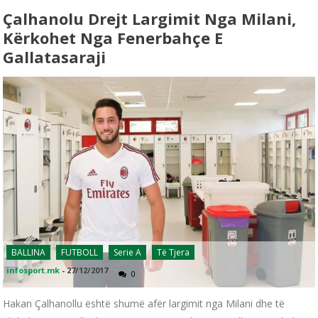
Çalhanolu Drejt Largimit Nga Milani,
Kërkohet Nga Fenerbahçe E
Gallatasaraji
BALLINA
FUTBOLL
Serie A
Të Tjera
infosport.mk
-
27/12/2017
0
Hakan Çalhanollu është shumë afër largimit nga Milani dhe të