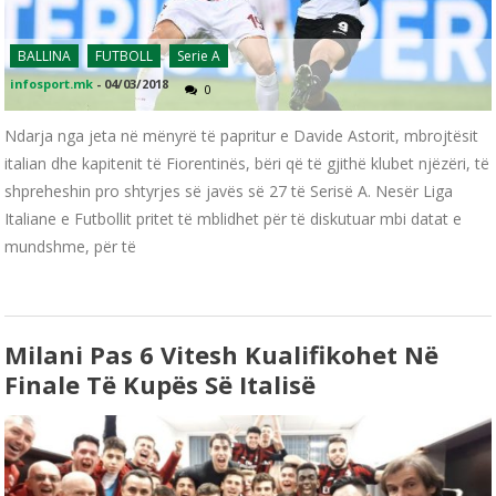
BALLINA
FUTBOLL
Serie A
infosport.mk
-
04/03/2018
0
Ndarja nga jeta në mënyrë të papritur e Davide Astorit, mbrojtësit
italian dhe kapitenit të Fiorentinës, bëri që të gjithë klubet njëzëri, të
shpreheshin pro shtyrjes së javës së 27 të Serisë A. Nesër Liga
Italiane e Futbollit pritet të mblidhet për të diskutuar mbi datat e
mundshme, për të
Milani Pas 6 Vitesh Kualifikohet Në
Finale Të Kupës Së Italisë