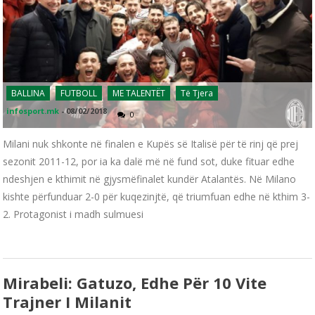
BALLINA
FUTBOLL
ME TALENTËT
Të Tjera
infosport.mk
-
08/02/2018
0
Milani nuk shkonte në finalen e Kupës së Italisë për të rinj që prej
sezonit 2011-12, por ia ka dalë më në fund sot, duke fituar edhe
ndeshjen e kthimit në gjysmëfinalet kundër Atalantës. Në Milano
kishte përfunduar 2-0 për kuqezinjtë, që triumfuan edhe në kthim 3-
2. Protagonist i madh sulmuesi
Mirabeli: Gatuzo, Edhe Për 10 Vite
Trajner I Milanit