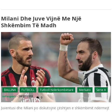
Milani Dhe Juve Vijnë Me Një
Shkëmbim Të Madh
BALLINA
FUTBOLL
Futboll Ndërkombëtarë
Merkato
Serie A
infosport
-
24/07/2018
0
Juventusi dhe Milani po diskutojnë çështjen e shkëmbimit ndërmejt