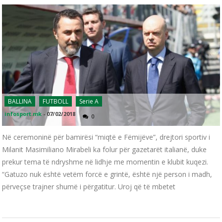
BALLINA
FUTBOLL
Serie A
infosport.mk
-
07/02/2018
0
Në ceremoninë për bamirësi “miqtë e Fëmijëve”, drejtori sportiv i
Milanit Masimiliano Mirabeli ka folur për gazetarët italianë, duke
prekur tema të ndryshme në lidhje me momentin e klubit kuqezi.
“Gatuzo nuk është vetëm forcë e grintë, është një person i madh,
përveçse trajner shumë i përgatitur. Uroj që të mbetet