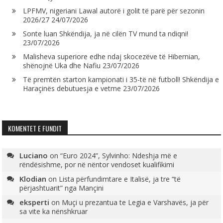
LPFMV, nigeriani Lawal autorë i golit të parë për sezonin
2026/27
24/07/2026
Sonte luan Shkëndija, ja në cilën TV mund ta ndiqni!
23/07/2026
Malisheva superiore edhe ndaj skocezëve të Hibernian,
shënojnë Uka dhe Nafiu
23/07/2026
Të premtën starton kampionati i 35-të në futboll! Shkëndija e
Haraçinës debutuesja e vetme
23/07/2026
KOMENTET E FUNDIT
Luciano
on
“Euro 2024”, Sylvinho: Ndeshja më e
rëndësishme, por në nëntor vendoset kualifikimi
Klodian
on
Lista përfundimtare e Italisë, ja tre “të
përjashtuarit” nga Mançini
eksperti
on
Muçi u prezantua te Legia e Varshavës, ja për
sa vite ka nënshkruar