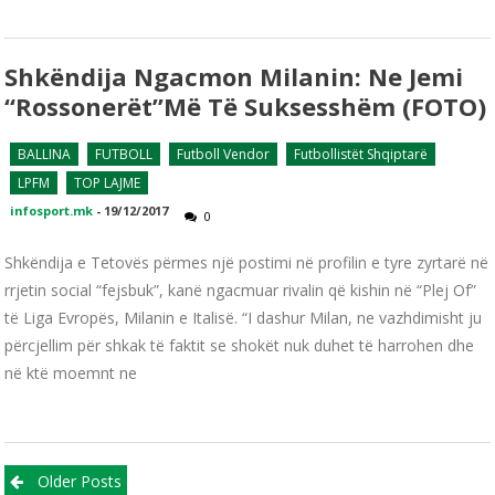
Shkëndija Ngacmon Milanin: Ne Jemi
“Rossonerët”më Të Suksesshëm (FOTO)
BALLINA
FUTBOLL
Futboll Vendor
Futbollistët Shqiptarë
LPFM
TOP LAJME
infosport.mk
-
19/12/2017
0
Shkëndija e Tetovës përmes një postimi në profilin e tyre zyrtarë në
rrjetin social “fejsbuk”, kanë ngacmuar rivalin që kishin në “Plej Of”
të Liga Evropës, Milanin e Italisë. “I dashur Milan, ne vazhdimisht ju
përcjellim për shkak të faktit se shokët nuk duhet të harrohen dhe
në ktë moemnt ne
Posts navigation
Older Posts