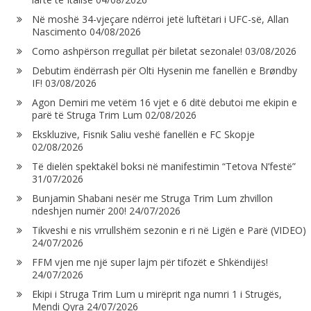
Në moshë 34-vjeçare ndërroi jetë luftëtari i UFC-së, Allan
Nascimento
04/08/2026
Como ashpërson rregullat për biletat sezonale!
03/08/2026
Debutim ëndërrash për Olti Hysenin me fanellën e Brøndby
IF!
03/08/2026
Agon Demiri me vetëm 16 vjet e 6 ditë debutoi me ekipin e
parë të Struga Trim Lum
02/08/2026
Ekskluzive, Fisnik Saliu veshë fanellën e FC Skopje
02/08/2026
Të dielën spektakël boksi në manifestimin “Tetova N’festë”
31/07/2026
Bunjamin Shabani nesër me Struga Trim Lum zhvillon
ndeshjen numër 200!
24/07/2026
Tikveshi e nis vrrullshëm sezonin e ri në Ligën e Parë (VIDEO)
24/07/2026
FFM vjen me një super lajm për tifozët e Shkëndijës!
24/07/2026
Ekipi i Struga Trim Lum u mirëprit nga numri 1 i Strugës,
Mendi Qyra
24/07/2026