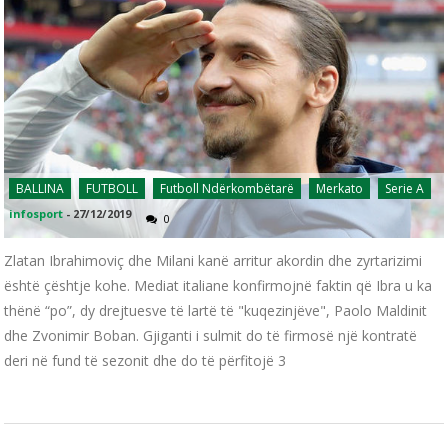
BALLINA
FUTBOLL
Futboll Ndërkombëtarë
Merkato
Serie A
infosport
-
27/12/2019
0
Zlatan Ibrahimoviç dhe Milani kanë arritur akordin dhe zyrtarizimi
është çështje kohe. Mediat italiane konfirmojnë faktin që Ibra u ka
thënë “po”, dy drejtuesve të lartë të "kuqezinjëve", Paolo Maldinit
dhe Zvonimir Boban. Gjiganti i sulmit do të firmosë një kontratë
deri në fund të sezonit dhe do të përfitojë 3