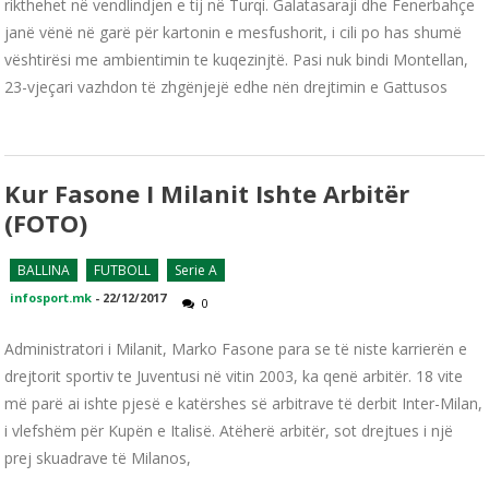
rikthehet në vendlindjen e tij në Turqi. Galatasaraji dhe Fenerbahçe
janë vënë në garë për kartonin e mesfushorit, i cili po has shumë
vështirësi me ambientimin te kuqezinjtë. Pasi nuk bindi Montellan,
23-vjeçari vazhdon të zhgënjejë edhe nën drejtimin e Gattusos
Kur Fasone I Milanit Ishte Arbitër
(FOTO)
BALLINA
FUTBOLL
Serie A
infosport.mk
-
22/12/2017
0
Administratori i Milanit, Marko Fasone para se të niste karrierën e
drejtorit sportiv te Juventusi në vitin 2003, ka qenë arbitër. 18 vite
më parë ai ishte pjesë e katërshes së arbitrave të derbit Inter-Milan,
i vlefshëm për Kupën e Italisë. Atëherë arbitër, sot drejtues i një
prej skuadrave të Milanos,