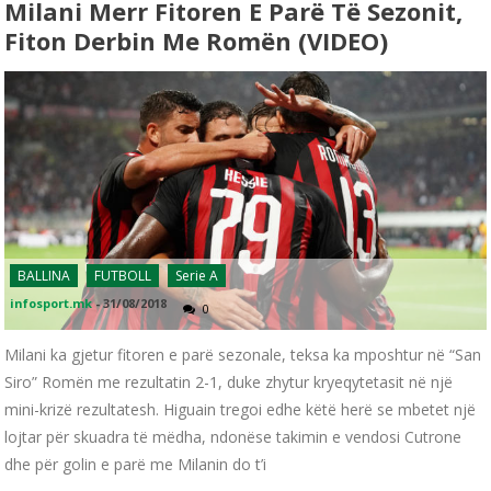
Milani Merr Fitoren E Parë Të Sezonit,
Fiton Derbin Me Romën (VIDEO)
BALLINA
FUTBOLL
Serie A
infosport.mk
-
31/08/2018
0
Milani ka gjetur fitoren e parë sezonale, teksa ka mposhtur në “San
Siro” Romën me rezultatin 2-1, duke zhytur kryeqytetasit në një
mini-krizë rezultatesh. Higuain tregoi edhe këtë herë se mbetet një
lojtar për skuadra të mëdha, ndonëse takimin e vendosi Cutrone
dhe për golin e parë me Milanin do t’i