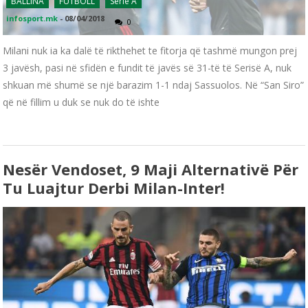
BALLINA
FUTBOLL
Serie A
infosport.mk
-
08/04/2018
0
Milani nuk ia ka dalë të rikthehet te fitorja që tashmë mungon prej
3 javësh, pasi në sfidën e fundit të javës së 31-të të Serisë A, nuk
shkuan më shumë se një barazim 1-1 ndaj Sassuolos. Në “San Siro”
që në fillim u duk se nuk do të ishte
Nesër Vendoset, 9 Maji Alternativë Për
Tu Luajtur Derbi Milan-Inter!