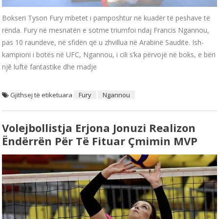
Bokseri Tyson Fury mbetet i pamposhtur në kuadër të peshave të
rënda. Fury në mesnatën e sotme triumfoi ndaj Francis Ngannou,
pas 10 raundeve, në sfidën që u zhvillua në Arabinë Saudite. Ish-
kampioni i botës në UFC, Ngannou, i cili s’ka përvojë në boks, e bëri
njē luftë fantastike dhe madje
Gjithsej të etiketuara
Fury
Ngannou
Volejbollistja Erjona Jonuzi Realizon
Ëndërrën Për Të Fituar Çmimin MVP