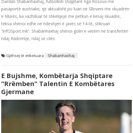
Dardan Shabanhaxhaj, futbollisti shqiptarë nga Kosova me
pasaportë austriake, që aktualisht po luan në Slloveni me skuadrën
e Murës, ka vazhduar të shkëlqejë me petkun e kësaj skuadre,
teksa shënoi edhe në ndeshjen e javës së 14-të, shkruan
“infOSport.mk”. Shabanhaxhaj shënoi golin e vetëm në transfertën
ndaj Radomlje, ndaj së cilës
Gjithsej të etiketuara
Shabanhaxhaj
E Bujshme, Kombëtarja Shqiptare
“rrëmben” Talentin E Kombëtares
Gjermane