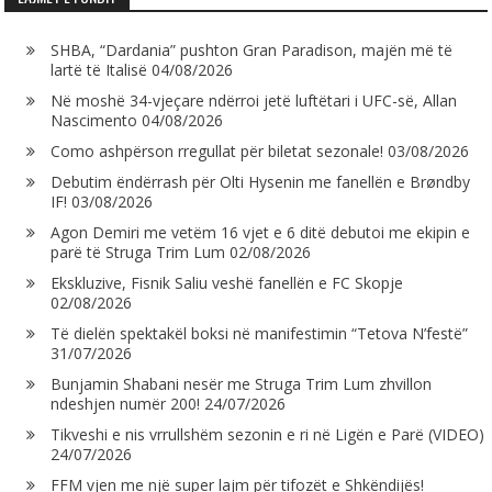
SHBA, “Dardania” pushton Gran Paradison, majën më të
lartë të Italisë
04/08/2026
Në moshë 34-vjeçare ndërroi jetë luftëtari i UFC-së, Allan
Nascimento
04/08/2026
Como ashpërson rregullat për biletat sezonale!
03/08/2026
Debutim ëndërrash për Olti Hysenin me fanellën e Brøndby
IF!
03/08/2026
Agon Demiri me vetëm 16 vjet e 6 ditë debutoi me ekipin e
parë të Struga Trim Lum
02/08/2026
Ekskluzive, Fisnik Saliu veshë fanellën e FC Skopje
02/08/2026
Të dielën spektakël boksi në manifestimin “Tetova N’festë”
31/07/2026
Bunjamin Shabani nesër me Struga Trim Lum zhvillon
ndeshjen numër 200!
24/07/2026
Tikveshi e nis vrrullshëm sezonin e ri në Ligën e Parë (VIDEO)
24/07/2026
FFM vjen me një super lajm për tifozët e Shkëndijës!