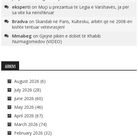
eksperti
on
Muçi u prezantua te Legia e Varshavës, ja për
sa vite ka nënshkruar
Bradva
on
Skandali në Paris, Kultesku, arbitri që në 2008-ën
kishte tentuar vetëvrasjen!
Mmabeg
on
Gjejnë pikën e dobët të Khabib
Nurmagomedov (VIDEO)
ARKIVI
August 2026
(6)
July 2026
(28)
June 2026
(60)
May 2026
(46)
April 2026
(67)
March 2026
(74)
February 2026
(32)