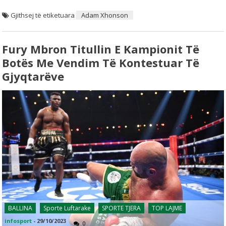
Gjithsej të etiketuara
Adam Xhonson
Fury Mbron Titullin E Kampionit Të
Botës Me Vendim Të Kontestuar Të
Gjyqtarëve
BALLINA
Sporte Luftarake
SPORTE TJERA
TOP LAJME
infosport
-
29/10/2023
0