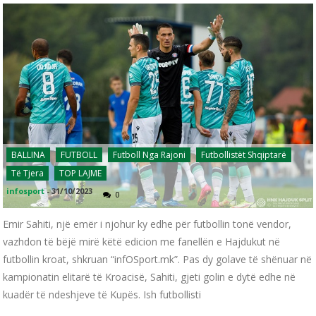
BALLINA
FUTBOLL
Futboll Nga Rajoni
Futbollistët Shqiptarë
Të Tjera
TOP LAJME
infosport
-
31/10/2023
0
Emir Sahiti, një emër i njohur ky edhe për futbollin tonë vendor,
vazhdon të bëjë mirë këtë edicion me fanellën e Hajdukut në
futbollin kroat, shkruan “infOSport.mk”. Pas dy golave të shënuar në
kampionatin elitarë të Kroacisë, Sahiti, gjeti golin e dytë edhe në
kuadër të ndeshjeve të Kupës. Ish futbollisti