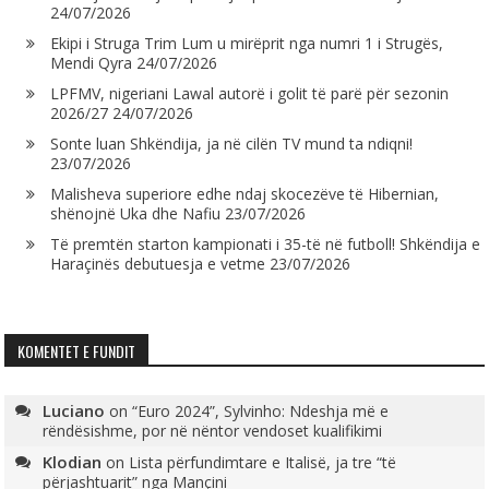
24/07/2026
Ekipi i Struga Trim Lum u mirëprit nga numri 1 i Strugës,
Mendi Qyra
24/07/2026
LPFMV, nigeriani Lawal autorë i golit të parë për sezonin
2026/27
24/07/2026
Sonte luan Shkëndija, ja në cilën TV mund ta ndiqni!
23/07/2026
Malisheva superiore edhe ndaj skocezëve të Hibernian,
shënojnë Uka dhe Nafiu
23/07/2026
Të premtën starton kampionati i 35-të në futboll! Shkëndija e
Haraçinës debutuesja e vetme
23/07/2026
KOMENTET E FUNDIT
Luciano
on
“Euro 2024”, Sylvinho: Ndeshja më e
rëndësishme, por në nëntor vendoset kualifikimi
Klodian
on
Lista përfundimtare e Italisë, ja tre “të
përjashtuarit” nga Mançini