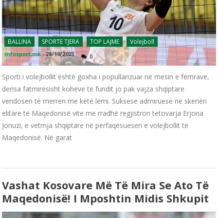
BALLINA
SPORTE TJERA
TOP LAJME
Volejboll
infosport.mk
-
28/10/2023
0
Sporti i volejbollit është goxha i popullarizuar në mesin e femrave,
derisa fatmirësisht kohëve të fundit jo pak vajza shqiptare
vendosen të merren me këtë lëmi. Suksese admiruese në skenën
elitare të Maqedonisë vite me rradhë regjistron tetovarja Erjona
Jonuzi, e vetmja shqiptare në përfaqësuesen e volejbollit të
Maqedonisë. Në garat
Vashat Kosovare Më Të Mira Se Ato Të
Maqedonisë! I Mposhtin Midis Shkupit