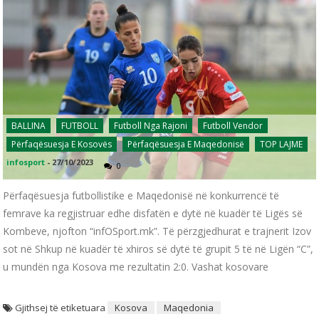
BALLINA
FUTBOLL
Futboll Nga Rajoni
Futboll Vendor
Përfaqësuesja E Kosovës
Përfaqësuesja E Maqedonisë
TOP LAJME
infosport
-
27/10/2023
0
Përfaqësuesja futbollistike e Maqedonisë në konkurrencë të
femrave ka regjistruar edhe disfatën e dytë në kuadër të Ligës së
Kombeve, njofton “infOSport.mk”. Të përzgjedhurat e trajnerit Izov
sot në Shkup në kuadër të xhiros së dytë të grupit 5 të në Ligën “C”,
u mundën nga Kosova me rezultatin 2:0. Vashat kosovare
Gjithsej të etiketuara
Kosova
Maqedonia