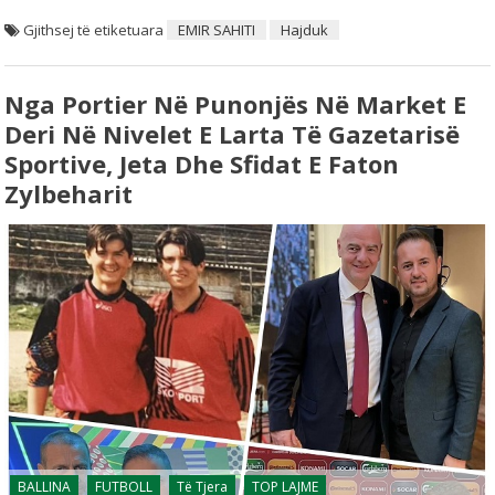
Gjithsej të etiketuara
EMIR SAHITI
Hajduk
Nga Portier Në Punonjës Në Market E
Deri Në Nivelet E Larta Të Gazetarisë
Sportive, Jeta Dhe Sfidat E Faton
Zylbeharit
BALLINA
FUTBOLL
Të Tjera
TOP LAJME