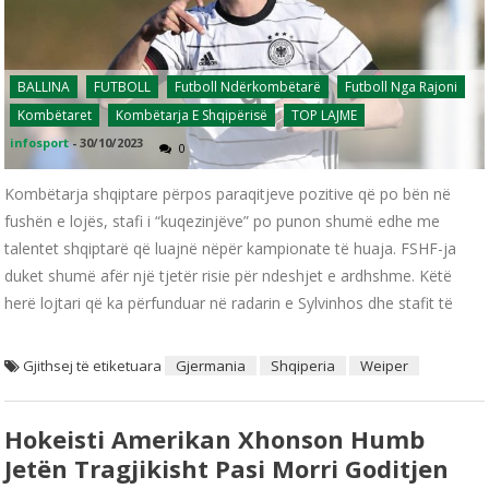
BALLINA
FUTBOLL
Futboll Ndërkombëtarë
Futboll Nga Rajoni
Kombëtaret
Kombëtarja E Shqipërisë
TOP LAJME
infosport
-
30/10/2023
0
Kombëtarja shqiptare përpos paraqitjeve pozitive që po bën në
fushën e lojës, stafi i “kuqezinjëve” po punon shumë edhe me
talentet shqiptarë që luajnë nëpër kampionate të huaja. FSHF-ja
duket shumë afër një tjetër risie për ndeshjet e ardhshme. Këtë
herë lojtari që ka përfunduar në radarin e Sylvinhos dhe stafit të
Gjithsej të etiketuara
Gjermania
Shqiperia
Weiper
Hokeisti Amerikan Xhonson Humb
Jetën Tragjikisht Pasi Morri Goditjen