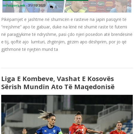
infosport.mk
-
31/10/2023
0
Pikëpamjet e jashtme në shumicën e rasteve na japin pasqyrë të
“rrejshme” apo te gabuar, duke na lënë në shumë raste të futemi
në paragjykime të ndryshme, pasi çdo njeri posedon atë brendësinë
e tij, qoftë ajo lumturi, zhgënjim, gëzim apo dëshprim, por jo që
gjithmonë të njejtën mund ta
Liga E Kombeve, Vashat E Kosovës
Sërish Mundin Ato Të Maqedonisë