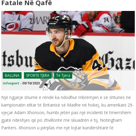
Fatale Në Qafë
BALLINA
SPORTE TJERA
Të Tjera
infosport
-
30/10/2023
0
Një ngjarje shumë e rëndë ka ndodhur mbrëmjen e së shtunës në
kampionatin elitar të Britanisë së Madhe në hokej, ku amerikani 29-
vjeçar Adam Xhonson, humbi jetën pas një incidenti të tmerrshëm
gjatë ndeshjes që po zhvillonte me skuadrën e tij, Notingham
Panters. Xhonson u përplas me një lojtar kundërshtarë të