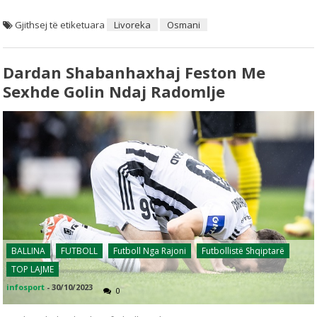
Gjithsej të etiketuara
Livoreka
Osmani
Dardan Shabanhaxhaj Feston Me
Sexhde Golin Ndaj Radomlje
BALLINA
FUTBOLL
Futboll Nga Rajoni
Futbollistë Shqiptarë
TOP LAJME
infosport
-
30/10/2023
0