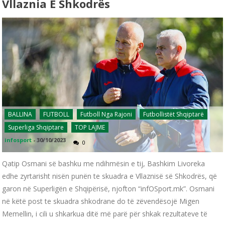
Vllaznia E Shkodrës
BALLINA
FUTBOLL
Futboll Nga Rajoni
Futbollistët Shqiptarë
Superliga Shqiptare
TOP LAJME
infosport
-
30/10/2023
0
Qatip Osmani së bashku me ndihmësin e tij, Bashkim Livoreka
edhe zyrtarisht nisën punën te skuadra e Vllaznisë së Shkodrës, që
garon në Superligën e Shqipërisë, njofton “infOSport.mk”. Osmani
në këtë post te skuadra shkodrane do të zëvendësojë Migen
Memellin, i cili u shkarkua ditë më parë për shkak rezultateve të