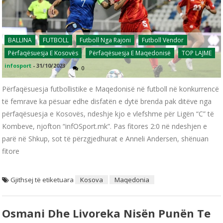
BALLINA
FUTBOLL
Futboll Nga Rajoni
Futboll Vendor
Përfaqësuesja E Kosovës
Përfaqësuesja E Maqedonisë
TOP LAJME
infosport
-
31/10/2023
0
Përfaqësuesja futbollistike e Maqedonisë në futboll në konkurrencë
të femrave ka pësuar edhe disfatën e dytë brenda pak ditëve nga
përfaqësuesja e Kosovës, ndeshje kjo e vlefshme për Ligën “C” të
Kombeve, njofton “infOSport.mk”. Pas fitores 2:0 në ndeshjen e
parë në Shkup, sot të përzgjedhurat e Anneli Andersen, shënuan
fitore
Gjithsej të etiketuara
Kosova
Maqedonia
Osmani Dhe Livoreka Nisën Punën Te