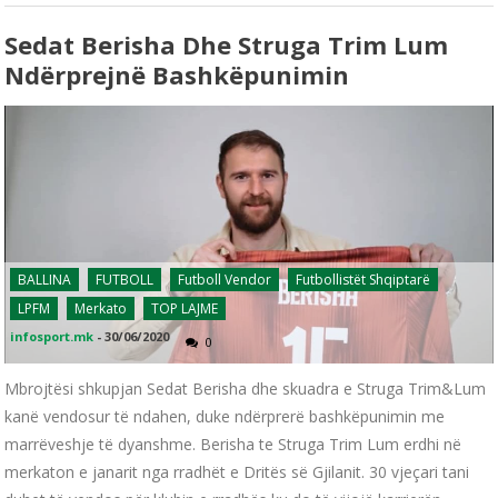
Sedat Berisha Dhe Struga Trim Lum
Ndërprejnë Bashkëpunimin
BALLINA
FUTBOLL
Futboll Vendor
Futbollistët Shqiptarë
LPFM
Merkato
TOP LAJME
infosport.mk
-
30/06/2020
0
Mbrojtësi shkupjan Sedat Berisha dhe skuadra e Struga Trim&Lum
kanë vendosur të ndahen, duke ndërprerë bashkëpunimin me
marrëveshje të dyanshme. Berisha te Struga Trim Lum erdhi në
merkaton e janarit nga rradhët e Dritës së Gjilanit. 30 vjeçari tani