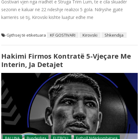
Gostivari vjen nga rradhët e Struga Trim Lum, te e cila skuadër
sezonin e kaluar në 22 ndeshje realizoi 5 gola. Ndryshe gjatë
karrierës së tij, Kirovski kishte luajtur edhe me
Gjithsej të etiketuara
KF GOSTIVARI
Kirovski
Shkendija
Hakimi Firmos Kontratë 5-Vjeçare Me
Interin, Ja Detajet
BALLINA
Bundesliga
FUTBOLL
Futboll Ndërkombëtarë