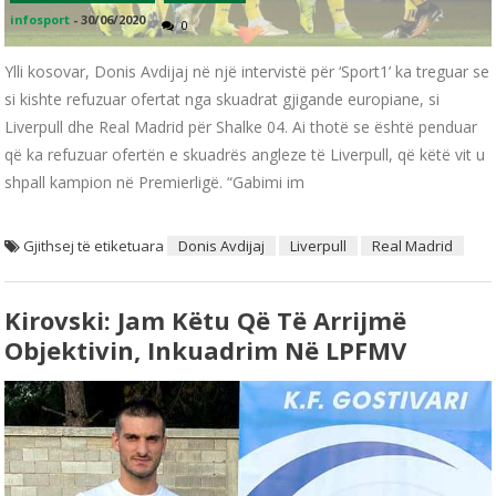
infosport
-
30/06/2020
0
Ylli kosovar, Donis Avdijaj në një intervistë për ‘Sport1’ ka treguar se
si kishte refuzuar ofertat nga skuadrat gjigande europiane, si
Liverpull dhe Real Madrid për Shalke 04. Ai thotë se është penduar
që ka refuzuar ofertën e skuadrës angleze të Liverpull, që këtë vit u
shpall kampion në Premierligë. “Gabimi im
Gjithsej të etiketuara
Donis Avdijaj
Liverpull
Real Madrid
Kirovski: Jam Këtu Që Të Arrijmë
Objektivin, Inkuadrim Në LPFMV