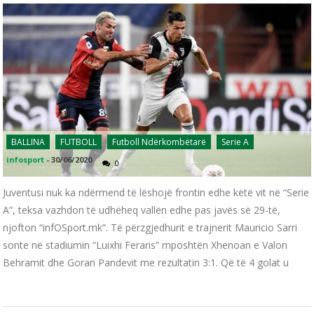
BALLINA
FUTBOLL
Futboll Ndërkombëtarë
Serie A
infosport
-
30/06/2020
0
Juventusi nuk ka ndërmend të lëshojë frontin edhe këtë vit në “Serie
A”, teksa vazhdon të udhëheq vallën edhe pas javës së 29-të,
njofton “infOSport.mk”. Të përzgjedhurit e trajnerit Mauricio Sarri
sonte në stadiumin “Luixhi Feraris” mposhtën Xhenoan e Valon
Behramit dhe Goran Pandevit me rezultatin 3:1. Që të 4 golat u