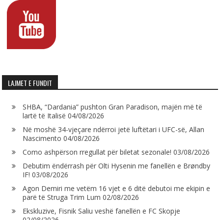
LAJMET E FUNDIT
SHBA, “Dardania” pushton Gran Paradison, majën më të
lartë të Italisë
04/08/2026
Në moshë 34-vjeçare ndërroi jetë luftëtari i UFC-së, Allan
Nascimento
04/08/2026
Como ashpërson rregullat për biletat sezonale!
03/08/2026
Debutim ëndërrash për Olti Hysenin me fanellën e Brøndby
IF!
03/08/2026
Agon Demiri me vetëm 16 vjet e 6 ditë debutoi me ekipin e
parë të Struga Trim Lum
02/08/2026
Ekskluzive, Fisnik Saliu veshë fanellën e FC Skopje
02/08/2026