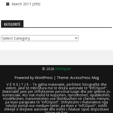
March 2017
(299)
KATEGORITË
Kategoritë
© 2026
infOSport
Powered by
WordPress
| Theme:
AccessPress Mag
V Ë R E J T J E – Të gjitha materialet, përfshirë fotografitë dhe
videot, janë të mbrojtura me të drejta autoriale të “infOSport”.
Materialet janë për shfrytëzimin personal tuajin dhe për qëllime jo-
komerciale. Ato nuk mund të kopjohen, riprodhohen, ripublikohen,
modifikohen, transmetohen ose distribuohen në çfarëdo mënyre,
pa lejen paraprake të “infOSport”. Shfrytëzimi i materialeve nga
ndonjë portal ose medium tjetër, pa lejen e “infOSport”, është
shkelje e drejtave autoriale dhe është i ndaluar sipas dispozitave
ligjore në fuqi.