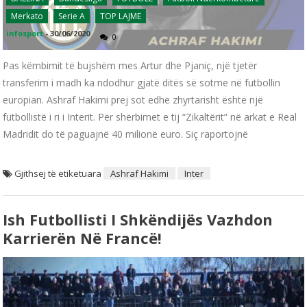
Merkato
Serie A
TOP LAJME
infosport
-
30/06/2020
0
Pas këmbimit të bujshëm mes Artur dhe Pjaniç, një tjetër
transferim i madh ka ndodhur gjatë ditës së sotme në futbollin
europian. Ashraf Hakimi prej sot edhe zhyrtarisht është një
futbollistë i ri i Interit. Për shërbimet e tij “Zikaltërit” në arkat e Real
Madridit do të paguajnë 40 milionë euro. Siç raportojnë
Gjithsej të etiketuara
Ashraf Hakimi
Inter
Ish Futbollisti I Shkëndijës Vazhdon
Karrierën Në Francë!