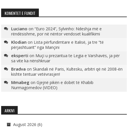
KOMENTET E FUNDIT
Luciano
on
“Euro 2024”, Sylvinho: Ndeshja më e
rëndësishme, por në nëntor vendoset kualifikimi
Klodian
on
Lista përfundimtare e Italisë, ja tre “të
përjashtuarit” nga Mançini
eksperti
on
Muçi u prezantua te Legia e Varshavës, ja për
sa vite ka nënshkruar
Bradva
on
Skandali në Paris, Kultesku, arbitri që në 2008-ën
kishte tentuar vetëvrasjen!
Mmabeg
on
Gjejnë pikën e dobët të Khabib
Nurmagomedov (VIDEO)
ARKIVI
August 2026
(6)