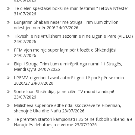
Të dielën spektakël boksi në manifestimin “Tetova N’festë”
31/07/2026
Bunjamin Shabani nesër me Struga Trim Lum zhvillon
ndeshjen numër 200!
24/07/2026
Tikveshi e nis vrrullshëm sezonin e ri në Ligën e Parë (VIDEO)
24/07/2026
FFM vjen me një super lajm për tifozët e Shkëndijës!
24/07/2026
Ekipi i Struga Trim Lum u mirëprit nga numri 1 i Strugës,
Mendi Qyra
24/07/2026
LPFMV, nigeriani Lawal autorë i golit të parë për sezonin
2026/27
24/07/2026
Sonte luan Shkëndija, ja në cilën TV mund ta ndiqni!
23/07/2026
Malisheva superiore edhe ndaj skocezëve të Hibernian,
shënojnë Uka dhe Nafiu
23/07/2026
Të premtën starton kampionati i 35-të në futboll! Shkëndija e
Haraçinës debutuesja e vetme
23/07/2026