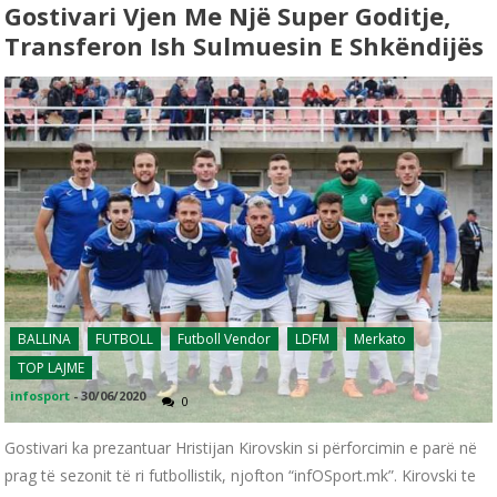
Gostivari Vjen Me Një Super Goditje,
Transferon Ish Sulmuesin E Shkëndijës
BALLINA
FUTBOLL
Futboll Vendor
LDFM
Merkato
TOP LAJME
infosport
-
30/06/2020
0
Gostivari ka prezantuar Hristijan Kirovskin si përforcimin e parë në
prag të sezonit të ri futbollistik, njofton “infOSport.mk”. Kirovski te