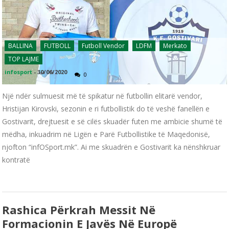
BALLINA
FUTBOLL
Futboll Vendor
LDFM
Merkato
TOP LAJME
infosport
-
30/06/2020
0
Një ndër sulmuesit më të spikatur në futbollin elitarë vendor,
Hristijan Kirovski, sezonin e ri futbollistik do të veshë fanellën e
Gostivarit, drejtuesit e së cilës skuadër futen me ambicie shumë të
mëdha, inkuadrim në Ligën e Parë Futbollistike të Maqedonisë,
njofton “infOSport.mk”. Ai me skuadrën e Gostivarit ka nënshkruar
kontratë
Rashica Përkrah Messit Në
Formacionin E Javës Në Europë