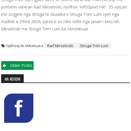
portierin veteran Raif Mirseloski, njofton “infOSport.mk”. 35-vjeçari
me origjinë nga Struga te skuadra e Struga Trim Lum vjen nga
rradhët e Ohrid 2004, pjesë e së cilës ishte nga janari i këtij viti.
Mirseloski me Struga Trim Lum ka nënshkruar
Gjithsej të etiketuara
Raif Mirseloski
Struga Trim Lum
Posts navigation
Older Posts
NA NDIQNI