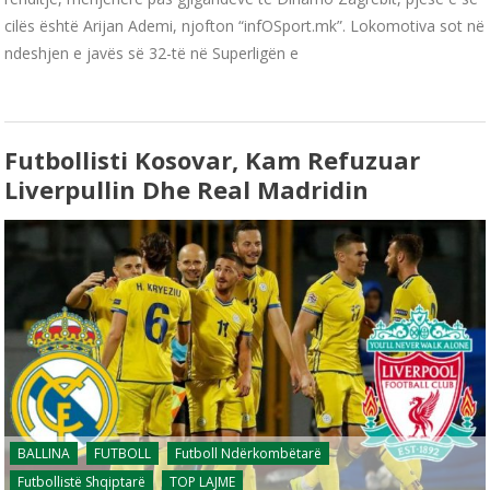
cilës është Arijan Ademi, njofton “infOSport.mk”. Lokomotiva sot në
ndeshjen e javës së 32-të në Superligën e
Futbollisti Kosovar, Kam Refuzuar
Liverpullin Dhe Real Madridin
BALLINA
FUTBOLL
Futboll Ndërkombëtarë
Futbollistë Shqiptarë
TOP LAJME