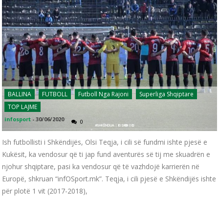
BALLINA
FUTBOLL
Futboll Nga Rajoni
Superliga Shqiptare
TOP LAJME
infosport
-
30/06/2020
0
Ish futbollisti i Shkëndijës, Olsi Teqja, i cili së fundmi ishte pjesë e
Kukësit, ka vendosur që ti jap fund aventurës së tij me skuadrën e
njohur shqiptare, pasi ka vendosur që të vazhdojë karrierën në
Europë, shkruan “infOSport.mk”. Teqja, i cili pjesë e Shkëndijës ishte
për plotë 1 vit (2017-2018),