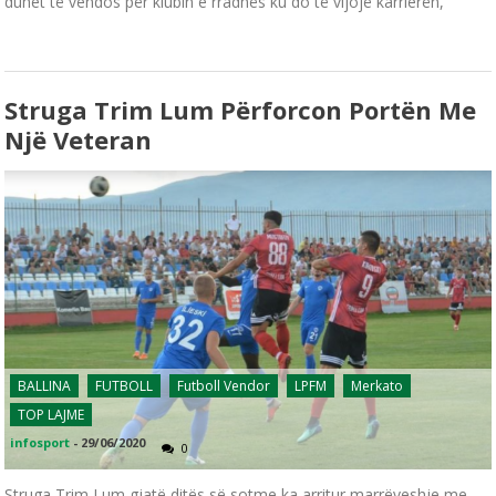
duhet të vendos për klubin e rradhës ku do të vijojë karrierën,
Struga Trim Lum Përforcon Portën Me
Një Veteran
BALLINA
FUTBOLL
Futboll Vendor
LPFM
Merkato
TOP LAJME
infosport
-
29/06/2020
0
Struga Trim Lum gjatë ditës së sotme ka arritur marrëveshje me