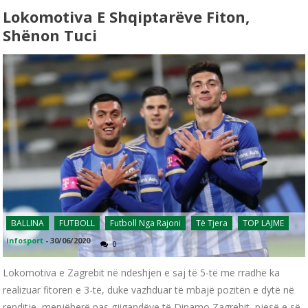
Lokomotiva E Shqiptarëve Fiton,
Shënon Tuci
BALLINA
FUTBOLL
Futboll Nga Rajoni
Të Tjera
TOP LAJME
infosport
-
30/06/2020
0
Lokomotiva e Zagrebit në ndeshjen e saj të 5-të me rradhë ka
realizuar fitoren e 3-të, duke vazhduar të mbajë pozitën e dytë në
renditje, menjëherë pas gjigandëve të Dinamo Zagrebit, pjesë e së