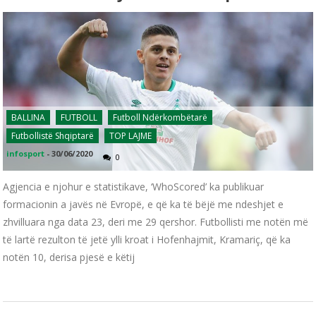
BALLINA
FUTBOLL
Futboll Ndërkombëtarë
Futbollistë Shqiptarë
TOP LAJME
infosport
-
30/06/2020
0
Agjencia e njohur e statistikave, ‘WhoScored’ ka publikuar
formacionin a javës në Evropë, e që ka të bëjë me ndeshjet e
zhvilluara nga data 23, deri me 29 qershor. Futbollisti me notën më
të lartë rezulton të jetë ylli kroat i Hofenhajmit, Kramariç, që ka
notën 10, derisa pjesë e këtij