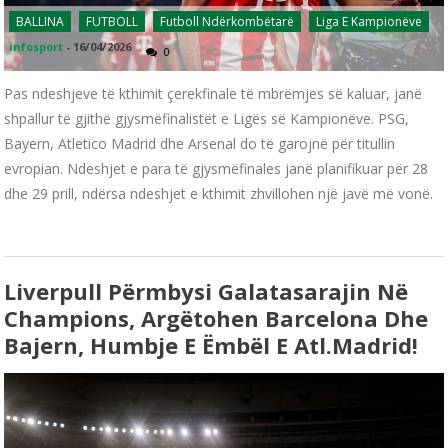
BALLINA
FUTBOLL
Futboll Ndërkombëtarë
Liga E Kampionëve
infosport
-
16/04/2026
0
Pas ndeshjeve të kthimit çerekfinale të mbrëmjes së kaluar, janë
shpallur të gjithë gjysmëfinalistët e Ligës së Kampionëve. PSG,
Bayern, Atletico Madrid dhe Arsenal do të garojnë për titullin
evropian. Ndeshjet e para të gjysmëfinales janë planifikuar për 28
dhe 29 prill, ndërsa ndeshjet e kthimit zhvillohen një javë më vonë.
Liverpull Përmbysi Galatasarajin Në
Champions, Argëtohen Barcelona Dhe
Bajern, Humbje E Ëmbël E Atl.Madrid!