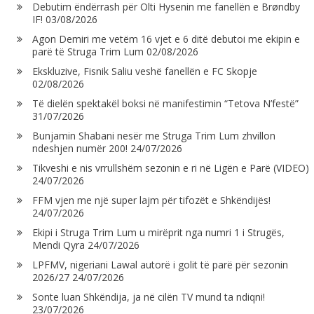
Debutim ëndërrash për Olti Hysenin me fanellën e Brøndby
IF!
03/08/2026
Agon Demiri me vetëm 16 vjet e 6 ditë debutoi me ekipin e
parë të Struga Trim Lum
02/08/2026
Ekskluzive, Fisnik Saliu veshë fanellën e FC Skopje
02/08/2026
Të dielën spektakël boksi në manifestimin “Tetova N’festë”
31/07/2026
Bunjamin Shabani nesër me Struga Trim Lum zhvillon
ndeshjen numër 200!
24/07/2026
Tikveshi e nis vrrullshëm sezonin e ri në Ligën e Parë (VIDEO)
24/07/2026
FFM vjen me një super lajm për tifozët e Shkëndijës!
24/07/2026
Ekipi i Struga Trim Lum u mirëprit nga numri 1 i Strugës,
Mendi Qyra
24/07/2026
LPFMV, nigeriani Lawal autorë i golit të parë për sezonin
2026/27
24/07/2026
Sonte luan Shkëndija, ja në cilën TV mund ta ndiqni!
23/07/2026