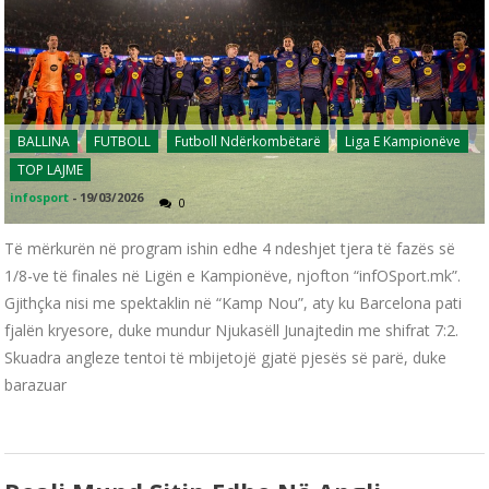
BALLINA
FUTBOLL
Futboll Ndërkombëtarë
Liga E Kampionëve
TOP LAJME
infosport
-
19/03/2026
0
Të mërkurën në program ishin edhe 4 ndeshjet tjera të fazës së
1/8-ve të finales në Ligën e Kampionëve, njofton “infOSport.mk”.
Gjithçka nisi me spektaklin në “Kamp Nou”, aty ku Barcelona pati
fjalën kryesore, duke mundur Njukasëll Junajtedin me shifrat 7:2.
Skuadra angleze tentoi të mbijetojë gjatë pjesës së parë, duke
barazuar