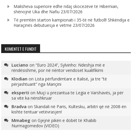
Malisheva superiore edhe ndaj skocezëve të Hibernian,
shënojnë Uka dhe Nafiu
23/07/2026
Të premtën starton kampionati i 35-të në futboll! Shkëndija e
Haraçinës debutuesja e vetme
23/07/2026
KOMENTET E FUNDIT
Luciano
on
“Euro 2024”, Sylvinho: Ndeshja më e
rëndësishme, por në nëntor vendoset kualifikimi
Klodian
on
Lista përfundimtare e Italisë, ja tre “të
përjashtuarit” nga Mançini
eksperti
on
Muçi u prezantua te Legia e Varshavës, ja për
sa vite ka nënshkruar
Bradva
on
Skandali në Paris, Kultesku, arbitri që në 2008-ën
kishte tentuar vetëvrasjen!
Mmabeg
on
Gjejnë pikën e dobët të Khabib
Nurmagomedov (VIDEO)