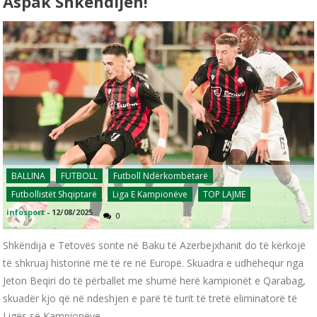
Aspak Shkëndijën!
BALLINA
FUTBOLL
Futboll Ndërkombëtarë
Futbollistët Shqiptarë
Liga E Kampionëve
TOP LAJME
infosport
-
12/08/2025
0
Shkëndija e Tetovës sonte në Baku të Azerbejxhanit do të kërkojë
të shkruaj historinë më të re në Europë. Skuadra e udhëhequr nga
Jeton Beqiri do të përballet me shumë herë kampionët e Qarabag,
skuadër kjo që në ndeshjen e parë të turit të tretë eliminatorë të
Ligës së Kampionëve