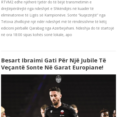
RTVM2 edhe njëherë tjetër do të bëjë transmetimin e
drejtëpërdrejtë nga ndeshjet e Shkëndijës në kuadër të
eliminatoreve të Ligës së Kampionëve. Sonte “kuqezinjtë” nga
Tetova zhvillojnë një ndër ndeshjet më të rëndësishme të këtij
edicioni përballë Qarabag nga Azerbejxhani. Ndeshja do të startojë
në ora 18:00 sipas kohës sonë lokale, apo
Besart Ibraimi Gati Për Një Jubile Të
Veçantë Sonte Në Garat Europiane!