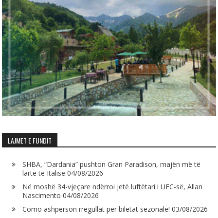
LAJMET E FUNDIT
SHBA, “Dardania” pushton Gran Paradison, majën më të
lartë të Italisë
04/08/2026
Në moshë 34-vjeçare ndërroi jetë luftëtari i UFC-së, Allan
Nascimento
04/08/2026
Como ashpërson rregullat për biletat sezonale!
03/08/2026