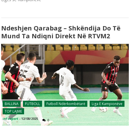
Ndeshjen Qarabag – Shkëndija Do Të
Mund Ta Ndiqni Direkt Në RTVM2
BALLINA
FUTBOLL
Futboll Ndërkombëtarë
Liga E Kampionëve
TOP LAJME
infosport
-
12/08/2025
0