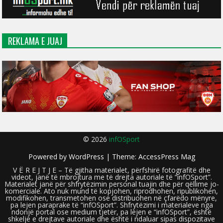
REKLAMA E JUAJ
© 2026
infOSport
Powered by
WordPress
| Theme:
AccessPress Mag
V Ë R E J T J E – Të gjitha materialet, përfshirë fotografitë dhe
videot, janë të mbrojtura me të drejta autoriale të “infOSport”.
Materialet janë për shfrytëzimin personal tuajin dhe për qëllime jo-
komerciale. Ato nuk mund të kopjohen, riprodhohen, ripublikohen,
modifikohen, transmetohen ose distribuohen në çfarëdo mënyre,
pa lejen paraprake të “infOSport”. Shfrytëzimi i materialeve nga
ndonjë portal ose medium tjetër, pa lejen e “infOSport”, është
shkelje e drejtave autoriale dhe është i ndaluar sipas dispozitave