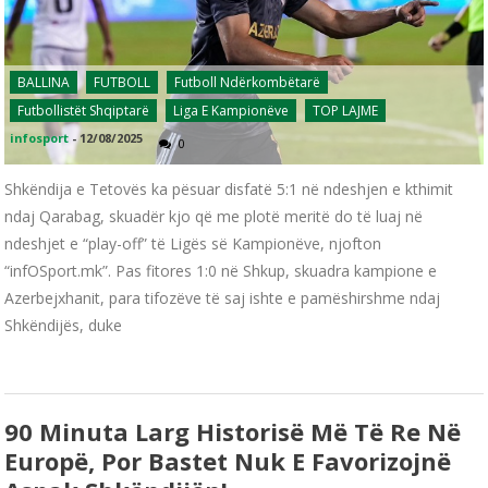
BALLINA
FUTBOLL
Futboll Ndërkombëtarë
Futbollistët Shqiptarë
Liga E Kampionëve
TOP LAJME
infosport
-
12/08/2025
0
Shkëndija e Tetovës ka pësuar disfatë 5:1 në ndeshjen e kthimit
ndaj Qarabag, skuadër kjo që me plotë meritë do të luaj në
ndeshjet e “play-off” të Ligës së Kampionëve, njofton
“infOSport.mk”. Pas fitores 1:0 në Shkup, skuadra kampione e
Azerbejxhanit, para tifozëve të saj ishte e pamëshirshme ndaj
Shkëndijës, duke
90 Minuta Larg Historisë Më Të Re Në
Europë, Por Bastet Nuk E Favorizojnë