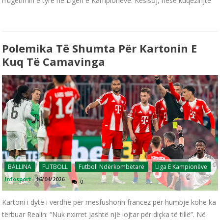
rrugëtimin e tyre në Ligën e Kampionëve. Kësisoj, nëse kuqezinjtë
Polemika Të Shumta Për Kartonin E
Kuq Të Camavinga
BALLINA
FUTBOLL
Futboll Ndërkombëtarë
Liga E Kampionëve
infosport
-
16/04/2026
0
Kartoni i dytë i verdhë për mesfushorin francez për humbje kohe ka
tërbuar Realin: “Nuk nxirret jashtë një lojtar për diçka të tillë”. Në