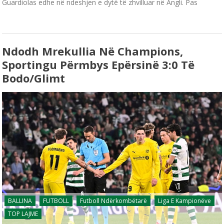
Guardiolas edhe në ndeshjen e dytë të zhvilluar në Angli. Pas
Ndodh Mrekullia Në Champions,
Sportingu Përmbys Epërsinë 3:0 Të
Bodo/Glimt
BALLINA
FUTBOLL
Futboll Ndërkombëtarë
Liga E Kampionëve
TOP LAJME