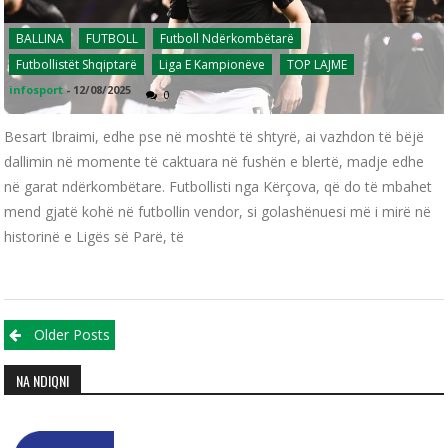
BALLINA
FUTBOLL
Futboll Ndërkombëtarë
Futbollistët Shqiptarë
Liga E Kampionëve
TOP LAJME
infosport
-
12/08/2025
0
Besart Ibraimi, edhe pse në moshtë të shtyrë, ai vazhdon të bëjë
dallimin në momente të caktuara në fushën e blertë, madje edhe
në garat ndërkombëtare. Futbollisti nga Kërçova, që do të mbahet
mend gjatë kohë në futbollin vendor, si golashënuesi më i mirë në
historinë e Ligës së Parë, të
Posts navigation
Older Posts
NA NDIQNI