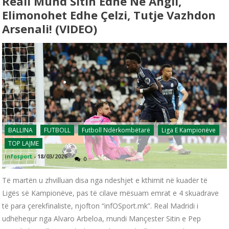
Reali Mund Sitin Edhe Në Angli,
Elimonohet Edhe Çelzi, Tutje Vazhdon
Arsenali! (VIDEO)
BALLINA
FUTBOLL
Futboll Ndërkombëtarë
Liga E Kampionëve
TOP LAJME
infosport
-
18/03/2026
0
Të martën u zhvilluan disa nga ndeshjet e kthimit në kuadër të
Ligës së Kampionëve, pas të cilave mësuam emrat e 4 skuadrave
të para çerekfinaliste, njofton “infOSport.mk”. Real Madridi i
udhëhequr nga Alvaro Arbeloa, mundi Mançester Sitin e Pep