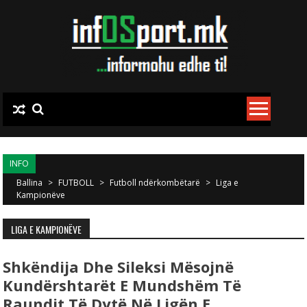
Skip to content
INFO
Ballina
>
FUTBOLL
>
Futboll ndërkombëtarë
>
Liga e
Kampionëve
LIGA E KAMPIONËVE
Shkëndija Dhe Sileksi Mësojnë
Kundërshtarët E Mundshëm Të
Raundit Të Dytë Në Ligën E