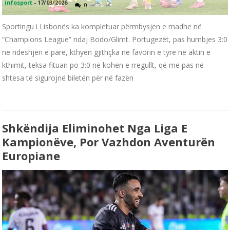
infosport
-
17/03/2026
0
Sportingu i Lisbonës ka kompletuar përmbysjen e madhe në
“Champions League” ndaj Bodo/Glimt. Portugezët, pas humbjes 3:0
në ndeshjen e parë, kthyen gjithçka në favorin e tyre në aktin e
kthimit, teksa fituan po 3:0 në kohën e rregullt, që më pas në
shtesa të sigurojnë biletën për në fazën
Shkëndija Eliminohet Nga Liga E
Kampionëve, Por Vazhdon Aventurën
Europiane