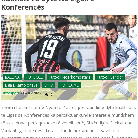
Konferencës
BALLINA
FUTBOLL
Futboll Ndërkombëtarë
Futboll Vendor
Liga E Kampionëve
LPFM
TOP LAJME
infosport
-
17/06/2026
0
Shorti i hedhur sot në Nyon të Zvicrës për raundin e dytë kualifikues
të Ligës së Konferencës ka përcaktuar kundërshtarët e mundshëm
të skuadrave përfaqësuese të vendit tonë, Shkëndijës, Sileksit dhe
Vardarit, gjithnjë nëse këta të fundit nuk arrijnë të vazhdojnë