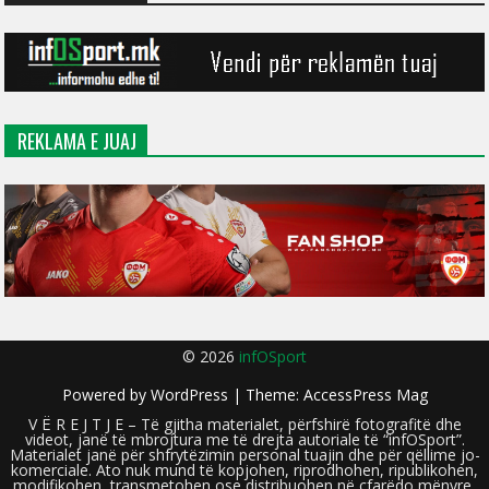
REKLAMA E JUAJ
© 2026
infOSport
Powered by
WordPress
| Theme:
AccessPress Mag
V Ë R E J T J E – Të gjitha materialet, përfshirë fotografitë dhe
videot, janë të mbrojtura me të drejta autoriale të “infOSport”.
Materialet janë për shfrytëzimin personal tuajin dhe për qëllime jo-
komerciale. Ato nuk mund të kopjohen, riprodhohen, ripublikohen,
modifikohen, transmetohen ose distribuohen në çfarëdo mënyre,