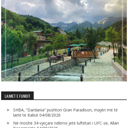
LAJMET E FUNDIT
SHBA, “Dardania” pushton Gran Paradison, majën më të
lartë të Italisë
04/08/2026
Në moshë 34-vjeçare ndërroi jetë luftëtari i UFC-së, Allan