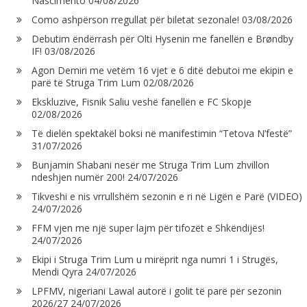
Nascimento
04/08/2026
Como ashpërson rregullat për biletat sezonale!
03/08/2026
Debutim ëndërrash për Olti Hysenin me fanellën e Brøndby
IF!
03/08/2026
Agon Demiri me vetëm 16 vjet e 6 ditë debutoi me ekipin e
parë të Struga Trim Lum
02/08/2026
Ekskluzive, Fisnik Saliu veshë fanellën e FC Skopje
02/08/2026
Të dielën spektakël boksi në manifestimin “Tetova N’festë”
31/07/2026
Bunjamin Shabani nesër me Struga Trim Lum zhvillon
ndeshjen numër 200!
24/07/2026
Tikveshi e nis vrrullshëm sezonin e ri në Ligën e Parë (VIDEO)
24/07/2026
FFM vjen me një super lajm për tifozët e Shkëndijës!
24/07/2026
Ekipi i Struga Trim Lum u mirëprit nga numri 1 i Strugës,
Mendi Qyra
24/07/2026
LPFMV, nigeriani Lawal autorë i golit të parë për sezonin
2026/27
24/07/2026