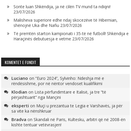
Sonte luan Shkëndija, ja në cilën TV mund ta ndiqni!
23/07/2026
Malisheva superiore edhe ndaj skocezëve të Hibernian,
shënojnë Uka dhe Nafiu
23/07/2026
Të premtën starton kampionati i 35-të në futboll! Shkëndija e
Haraçinës debutuesja e vetme
23/07/2026
KOMENTET E FUNDIT
Luciano
on
“Euro 2024”, Sylvinho: Ndeshja më e
rëndësishme, por në nëntor vendoset kualifikimi
Klodian
on
Lista përfundimtare e Italisë, ja tre “të
përjashtuarit” nga Mançini
eksperti
on
Muçi u prezantua te Legia e Varshavës, ja për
sa vite ka nënshkruar
Bradva
on
Skandali në Paris, Kultesku, arbitri që në 2008-ën
kishte tentuar vetëvrasjen!