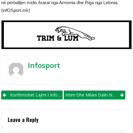
në përballjen midis Ararat nga Armenia dhe Riga nga Letonia.
(infOSport.mk)
Infosport
Post navigation
Konfirmohet Lajmi I Infosport.mk, Gledi Mici Dhe Struga Trim Lum Mbyllin Bashkëpunimin
Interi Dhe Milani Dalin Nga Regjimi I Mbikëqyrjes Së UEFA-S Për Monitorim Financiar
Leave a Reply