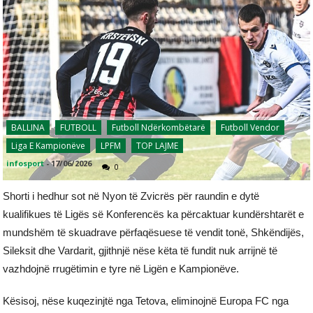
BALLINA
FUTBOLL
Futboll Ndërkombëtarë
Futboll Vendor
Liga E Kampionëve
LPFM
TOP LAJME
infosport
-
17/06/2026
0
Shorti i hedhur sot në Nyon të Zvicrës për raundin e dytë
kualifikues të Ligës së Konferencës ka përcaktuar kundërshtarët e
mundshëm të skuadrave përfaqësuese të vendit tonë, Shkëndijës,
Sileksit dhe Vardarit, gjithnjë nëse këta të fundit nuk arrijnë të
vazhdojnë rrugëtimin e tyre në Ligën e Kampionëve.
Kësisoj, nëse kuqezinjtë nga Tetova, eliminojnë Europa FC nga