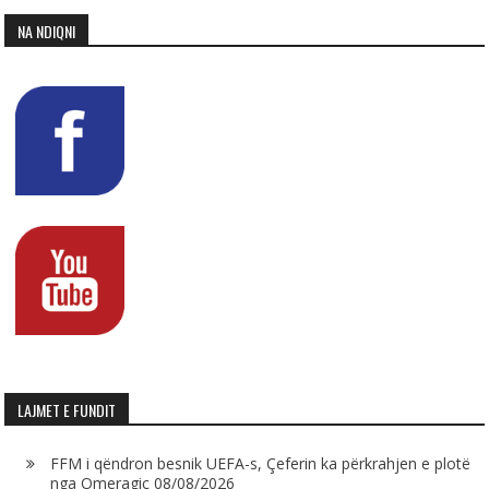
NA NDIQNI
LAJMET E FUNDIT
FFM i qëndron besnik UEFA-s, Çeferin ka përkrahjen e plotë
nga Omeragiç
08/08/2026