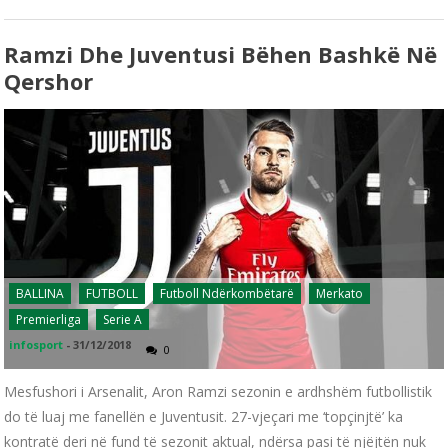
Ramzi Dhe Juventusi Bëhen Bashkë Në
Qershor
BALLINA
FUTBOLL
Futboll Ndërkombëtarë
Merkato
Premierliga
Serie A
infosport
-
31/12/2018
0
Mesfushori i Arsenalit, Aron Ramzi sezonin e ardhshëm futbollistik
do të luaj me fanellën e Juventusit. 27-vjeçari me ‘topçinjtë’ ka
kontratë deri në fund të sezonit aktual, ndërsa pasi të njëjtën nuk