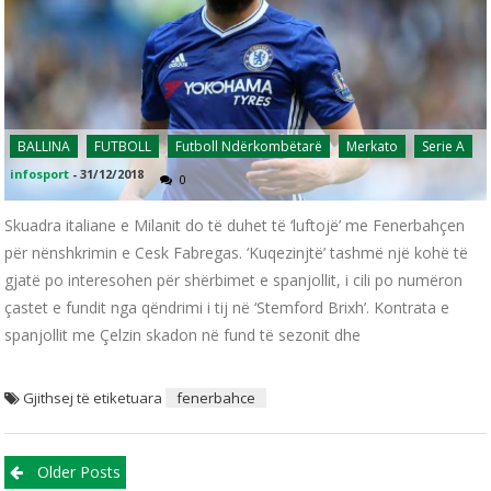
BALLINA
FUTBOLL
Futboll Ndërkombëtarë
Merkato
Serie A
infosport
-
31/12/2018
0
Skuadra italiane e Milanit do të duhet të ‘luftojë’ me Fenerbahçen
për nënshkrimin e Cesk Fabregas. ‘Kuqezinjtë’ tashmë një kohë të
gjatë po interesohen për shërbimet e spanjollit, i cili po numëron
çastet e fundit nga qëndrimi i tij në ‘Stemford Brixh’. Kontrata e
spanjollit me Çelzin skadon në fund të sezonit dhe
Gjithsej të etiketuara
fenerbahce
Posts navigation
Older Posts