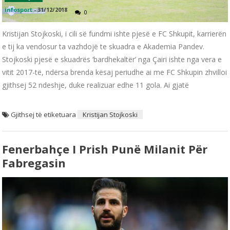
infosport
-
31/12/2018
0
Kristijan Stojkoski, i cili së fundmi ishte pjesë e FC Shkupit, karrierën
e tij ka vendosur ta vazhdojë te skuadra e Akademia Pandev.
Stojkoski pjesë e skuadrës ‘bardhekaltër’ nga Çairi ishte nga vera e
vitit 2017-të, ndërsa brenda kësaj periudhe ai me FC Shkupin zhvilloi
gjithsej 52 ndeshje, duke realizuar edhe 11 gola. Ai gjatë
Gjithsej të etiketuara
Kristijan Stojkoski
Fenerbahçe I Prish Punë Milanit Për
Fabregasin