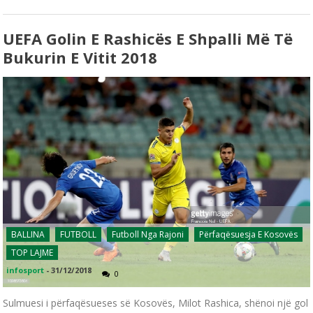
UEFA Golin E Rashicës E Shpalli Më Të
Bukurin E Vitit 2018
BALLINA
FUTBOLL
Futboll Nga Rajoni
Përfaqësuesja E Kosovës
TOP LAJME
infosport
-
31/12/2018
0
Sulmuesi i përfaqësueses së Kosovës, Milot Rashica, shënoi një gol