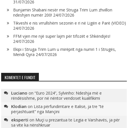
31/07/2026
Bunjamin Shabani nesër me Struga Trim Lum zhvillon
ndeshjen numër 200!
24/07/2026
Tikveshi e nis vrrullshëm sezonin e ri në Ligën e Parë (VIDEO)
24/07/2026
FFM vjen me një super lajm për tifozët e Shkëndijës!
24/07/2026
Ekipi i Struga Trim Lum u mirëprit nga numri 1 i Strugës,
Mendi Qyra
24/07/2026
KOMENTET E FUNDIT
Luciano
on
“Euro 2024”, Sylvinho: Ndeshja më e
rëndësishme, por në nëntor vendoset kualifikimi
Klodian
on
Lista përfundimtare e Italisë, ja tre “të
përjashtuarit” nga Mançini
eksperti
on
Muçi u prezantua te Legia e Varshavës, ja për
sa vite ka nënshkruar