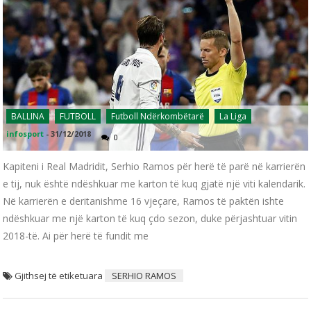
BALLINA
FUTBOLL
Futboll Ndërkombëtarë
La Liga
infosport
-
31/12/2018
0
Kapiteni i Real Madridit, Serhio Ramos për herë të parë në karrierën
e tij, nuk është ndëshkuar me karton të kuq gjatë një viti kalendarik.
Në karrierën e deritanishme 16 vjeçare, Ramos të paktën ishte
ndëshkuar me një karton të kuq çdo sezon, duke përjashtuar vitin
2018-të. Ai për herë të fundit me
Gjithsej të etiketuara
SERHIO RAMOS