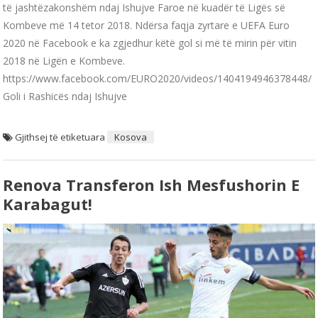
të jashtëzakonshëm ndaj Ishujve Faroe në kuadër të Ligës së
Kombeve më 14 tetor 2018. Ndërsa faqja zyrtare e UEFA Euro
2020 në Facebook e ka zgjedhur këtë gol si më të mirin për vitin
2018 në Ligën e Kombeve.
https://www.facebook.com/EURO2020/videos/1404194946378448/
Goli i Rashicës ndaj Ishujve
Gjithsej të etiketuara
Kosova
Renova Transferon Ish Mesfushorin E
Karabagut!