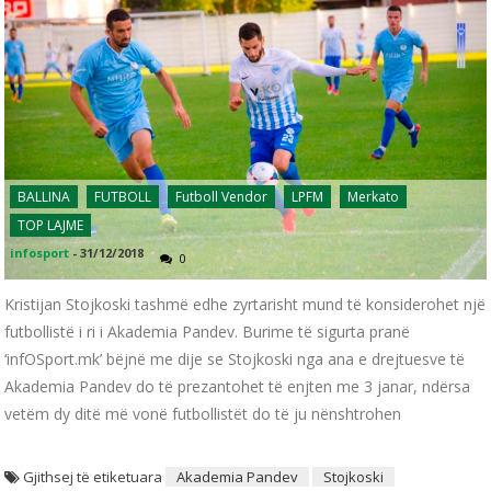
BALLINA
FUTBOLL
Futboll Vendor
LPFM
Merkato
TOP LAJME
infosport
-
31/12/2018
0
Kristijan Stojkoski tashmë edhe zyrtarisht mund të konsiderohet një
futbollistë i ri i Akademia Pandev. Burime të sigurta pranë
‘infOSport.mk’ bëjnë me dije se Stojkoski nga ana e drejtuesve të
Akademia Pandev do të prezantohet të enjten me 3 janar, ndërsa
vetëm dy ditë më vonë futbollistët do të ju nënshtrohen
Gjithsej të etiketuara
Akademia Pandev
Stojkoski