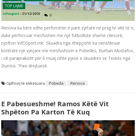
TOP LAJME
infosport
-
31/12/2018
0
Renova ka bërë edhe përforcimin e parë zyrtarë në prag të vitit të ri,
duke përforcuar mesfushën me një futbollistë shumë cilësorë,
njofton ‘infOSport.mk’. Skuadra nga Xhepçishti ka nënshkruar
kontratë një vjeçare me mesfushorin e Pobedës, Burhan Mustafov,
i cili paraprakisht për 6 muaj ishte pjesë e skuadrës së Teutës nga
Durrësi. “Pasi drejtuesit
Gjithsej të etiketuara
Pobeda
Renova
E Pabesueshme! Ramos Këtë Vit
Shpëton Pa Karton Të Kuq