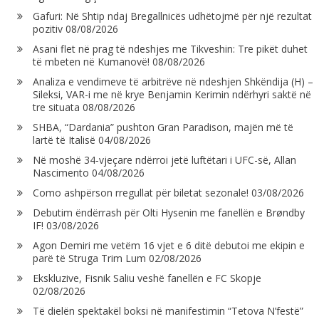
Gafuri: Në Shtip ndaj Bregallnicës udhëtojmë për një rezultat
pozitiv
08/08/2026
Asani flet në prag të ndeshjes me Tikveshin: Tre pikët duhet
të mbeten në Kumanovë!
08/08/2026
Analiza e vendimeve të arbitrëve në ndeshjen Shkëndija (H) –
Sileksi, VAR-i me në krye Benjamin Kerimin ndërhyri saktë në
tre situata
08/08/2026
SHBA, “Dardania” pushton Gran Paradison, majën më të
lartë të Italisë
04/08/2026
Në moshë 34-vjeçare ndërroi jetë luftëtari i UFC-së, Allan
Nascimento
04/08/2026
Como ashpërson rregullat për biletat sezonale!
03/08/2026
Debutim ëndërrash për Olti Hysenin me fanellën e Brøndby
IF!
03/08/2026
Agon Demiri me vetëm 16 vjet e 6 ditë debutoi me ekipin e
parë të Struga Trim Lum
02/08/2026
Ekskluzive, Fisnik Saliu veshë fanellën e FC Skopje
02/08/2026
Të dielën spektakël boksi në manifestimin “Tetova N’festë”