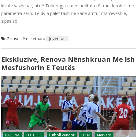
kishte vazhduar, ai në Torino gjatë qershorit do të transferohet me
parametra zero. Të dyja palët tashmë kanë arritur marrëveshje,
sipas së
Gjithsej të etiketuara
Juventus
Ekskluzive, Renova Nënshkruan Me Ish
Mesfushorin E Teutës
BALLINA
FUTBOLL
Futboll Vendor
LPFM
Merkato