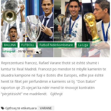
BALLINA
FUTBOLL
Futboll Ndërkombëtarë
La Liga
infosport
-
31/12/2018
0
Reprezentuesi francez, Rafael Varane thotë së është shumë i
lumtur te Real Madridi. Francezi po mendon të mbyllë karrierën te
skuadra kampione në fuqi e Botës dhe Europës, edhe pse është
herët të flitet për përfundimin e karrierës së tij. “Don Balon”
raporton që 25-vjeçari ka ndër mend të rinovojë kontratën
“përjetësisht” me madrilenët. Gjithnjë
Gjithsej të etiketuara
VARANE