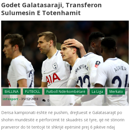
Godet Galatasaraji, Transferon
Sulumesin E Totenhamit
BALLINA
FUTBOLL
Futboll Ndërkombëtarë
La Liga
Merkato
infosport
-
31/12/2018
0
Derisa kampionati është në pushim, drejtuesit e Galatasarajit po
shohin mundësitë e përforcimit të skuadrës së tyre, që në stinorin
pranveror do të tentojë të shkrijë epërsinë prej 6 pikëve ndaj