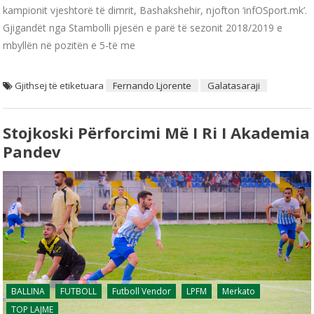
kampionit vjeshtorë të dimrit, Bashakshehir, njofton ‘infOSport.mk’.
Gjigandët nga Stambolli pjesën e parë të sezonit 2018/2019 e
mbyllën në pozitën e 5-të me
Gjithsej të etiketuara
Fernando Ljorente
Galatasaraji
Stojkoski Përforcimi Më I Ri I Akademia
Pandev
BALLINA
FUTBOLL
Futboll Vendor
LPFM
Merkato
TOP LAJME