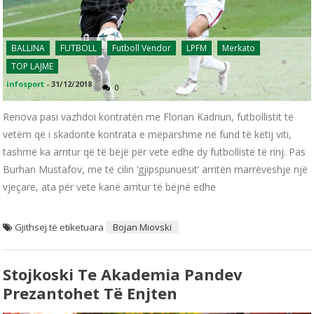
BALLINA
FUTBOLL
Futboll Vendor
LPFM
Merkato
TOP LAJME
infosport
-
31/12/2018
0
Renova pasi vazhdoi kontratën me Florian Kadriun, futbollistit të
vetëm që i skadonte kontrata e mëparshme në fund të këtij viti,
tashmë ka arritur që të bëjë për vete edhe dy futbollistë të rinj. Pas
Burhan Mustafov, me të cilin ‘gjipspunuesit’ arritën marrëveshje një
vjeçare, ata për vete kanë arritur të bëjnë edhe
Gjithsej të etiketuara
Bojan Miovski
Stojkoski Te Akademia Pandev
Prezantohet Të Enjten