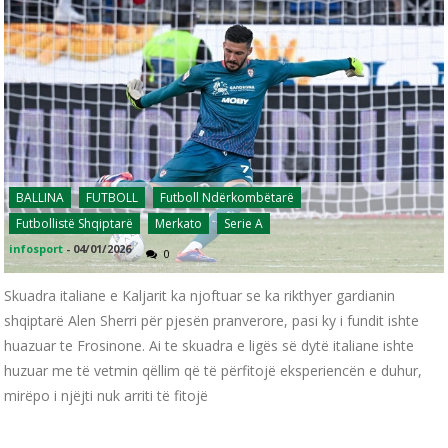
BALLINA
FUTBOLL
Futboll Ndërkombëtarë
Futbollistë Shqiptarë
Merkato
Serie A
infosport
-
04/01/2026
0
Skuadra italiane e Kaljarit ka njoftuar se ka rikthyer gardianin
shqiptarë Alen Sherri për pjesën pranverore, pasi ky i fundit ishte
huazuar te Frosinone. Ai te skuadra e ligës së dytë italiane ishte
huzuar me të vetmin qëllim që të përfitojë eksperiencën e duhur,
mirëpo i njëjti nuk arriti të fitojë