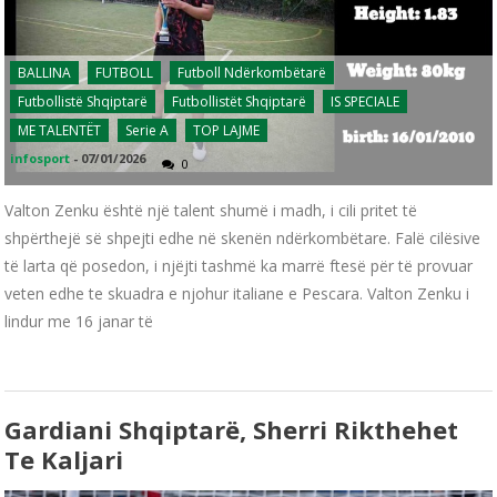
BALLINA
FUTBOLL
Futboll Ndërkombëtarë
Futbollistë Shqiptarë
Futbollistët Shqiptarë
IS SPECIALE
ME TALENTËT
Serie A
TOP LAJME
infosport
-
07/01/2026
0
Valton Zenku është një talent shumë i madh, i cili pritet të
shpërthejë së shpejti edhe në skenën ndërkombëtare. Falë cilësive
të larta që posedon, i njëjti tashmë ka marrë ftesë për të provuar
veten edhe te skuadra e njohur italiane e Pescara. Valton Zenku i
lindur me 16 janar të
Gardiani Shqiptarë, Sherri Rikthehet
Te Kaljari