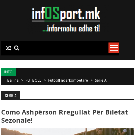
Skip to content
INFO
Ballina
>
FUTBOLL
>
Futboll ndërkombëtarë
>
Serie A
SERIE A
Como Ashpërson Rregullat Për Biletat
Sezonale!