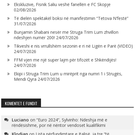
Ekskluzive, Fisnik Saliu veshë fanellën e FC Skopje
02/08/2026
Të dielën spektakël boksi në manifestimin “Tetova N’festë”
31/07/2026
Bunjamin Shabani nesër me Struga Trim Lum zhvillon
ndeshjen numër 200!
24/07/2026
Tikveshi e nis vrrullshëm sezonin e ri në Ligën e Parë (VIDEO)
24/07/2026
FFM vjen me një super lajm për tifozët e Shkëndijës!
24/07/2026
Ekipi i Struga Trim Lum u mirëprit nga numri 1 i Strugës,
Mendi Qyra
24/07/2026
KOMENTET E FUNDIT
Luciano
on
“Euro 2024”, Sylvinho: Ndeshja më e
rëndësishme, por në nëntor vendoset kualifikimi
Klodian
on
Lista përfundimtare e Italisë, ja tre “të