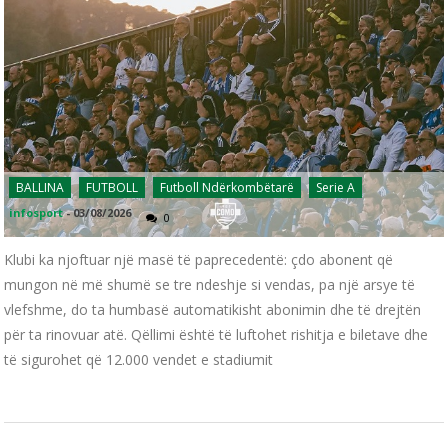
BALLINA
FUTBOLL
Futboll Ndërkombëtarë
Serie A
infosport
-
03/08/2026
0
Klubi ka njoftuar një masë të paprecedentë: çdo abonent që
mungon në më shumë se tre ndeshje si vendas, pa një arsye të
vlefshme, do ta humbasë automatikisht abonimin dhe të drejtën
për ta rinovuar atë. Qëllimi është të luftohet rishitja e biletave dhe
të sigurohet që 12.000 vendet e stadiumit