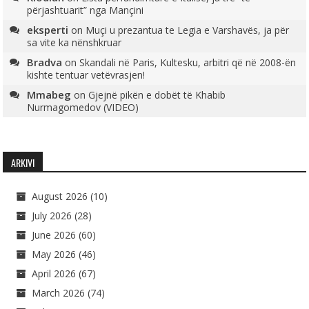
përjashtuarit” nga Mançini
eksperti
on
Muçi u prezantua te Legia e Varshavës, ja për
sa vite ka nënshkruar
Bradva
on
Skandali në Paris, Kultesku, arbitri që në 2008-ën
kishte tentuar vetëvrasjen!
Mmabeg
on
Gjejnë pikën e dobët të Khabib
Nurmagomedov (VIDEO)
ARKIVI
August 2026
(10)
July 2026
(28)
June 2026
(60)
May 2026
(46)
April 2026
(67)
March 2026
(74)