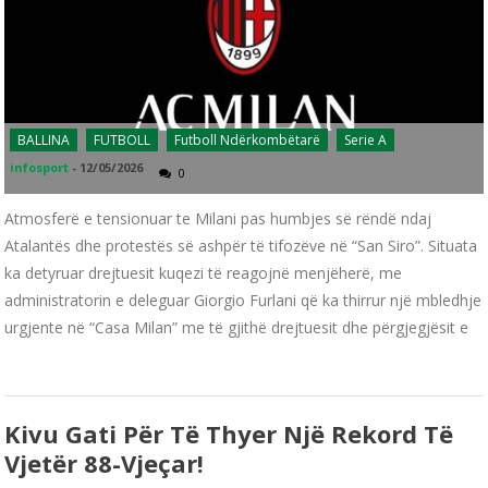
BALLINA
FUTBOLL
Futboll Ndërkombëtarë
Serie A
infosport
-
12/05/2026
0
Atmosferë e tensionuar te Milani pas humbjes së rëndë ndaj
Atalantës dhe protestës së ashpër të tifozëve në “San Siro”. Situata
ka detyruar drejtuesit kuqezi të reagojnë menjëherë, me
administratorin e deleguar Giorgio Furlani që ka thirrur një mbledhje
urgjente në “Casa Milan” me të gjithë drejtuesit dhe përgjegjësit e
Kivu Gati Për Të Thyer Një Rekord Të
Vjetër 88-Vjeçar!