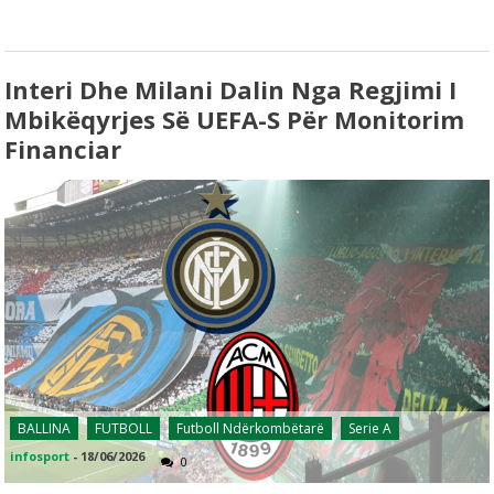
Interi Dhe Milani Dalin Nga Regjimi I
Mbikëqyrjes Së UEFA-S Për Monitorim
Financiar
BALLINA
FUTBOLL
Futboll Ndërkombëtarë
Serie A
infosport
-
18/06/2026
0