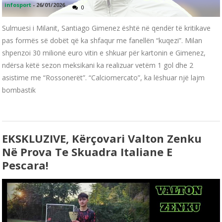
infosport
-
26/01/2026
0
Sulmuesi i Milanit, Santiago Gimenez është në qendër të kritikave
pas formës së dobët që ka shfaqur me fanellën “kuqezi”. Milan
shpenzoi 30 milionë euro vitin e shkuar për kartonin e Gimenez,
ndërsa këtë sezon meksikani ka realizuar vetëm 1 gol dhe 2
asistime me “Rossonerët”. “Calciomercato”, ka lëshuar një lajm
bombastik
EKSKLUZIVE, Kërçovari Valton Zenku
Në Prova Te Skuadra Italiane E
Pescara!