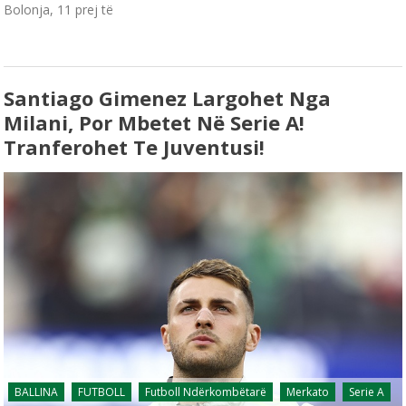
Bolonja, 11 prej të
Santiago Gimenez Largohet Nga
Milani, Por Mbetet Në Serie A!
Tranferohet Te Juventusi!
BALLINA
FUTBOLL
Futboll Ndërkombëtarë
Merkato
Serie A