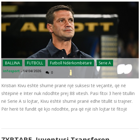
BALLINA
FUTBOLL
Futboll Ndërkombëtarë
Serie A
infosport
-
14/04/2026
0
Kristian Kivu është shumë pranë një suksesi të veçantë, që në
shtëpinë e Inter nuk ndodhte prej 88 vitesh. Pasi fitoi 3 herë titullin
në Serie A si lojtar, Kivu është shumë pranë edhe titullit si trajner.
Për herë të fundit që kjo ndodhte, pra që një ish lojtar të fitojë
ZYRTARE, Juventusi Transferon