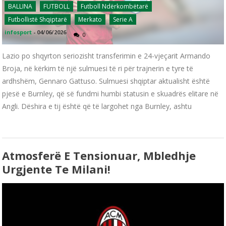
BALLINA
FUTBOLL
Futboll Ndërkombëtarë
Futbollistë Shqiptarë
Merkato
Serie A
infosport
-
04/06/2026
0
Lazio po shqyrton seriozisht transferimin e 24-vjeçarit Armando
Broja, në kërkim të një sulmuesi të ri për trajnerin e tyre të
ardhshëm, Gennaro Gattuso. Sulmuesi shqiptar aktualisht është
pjesë e Burnley, që së fundmi humbi statusin e skuadrës elitare në
Angli. Dëshira e tij është që të largohet nga Burnley, ashtu
Atmosferë E Tensionuar, Mbledhje
Urgjente Te Milani!