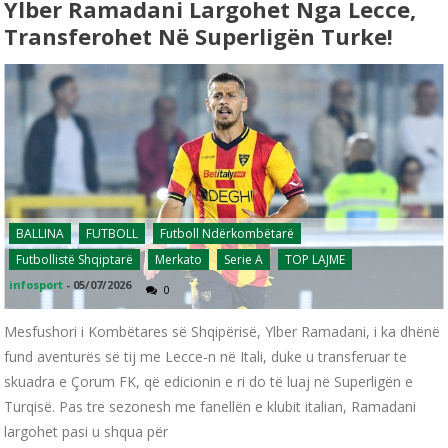
Ylber Ramadani Largohet Nga Lecce,
Transferohet Në Superligën Turke!
BALLINA
FUTBOLL
Futboll Ndërkombëtarë
Futbollistë Shqiptarë
Merkato
Serie A
TOP LAJME
infosport
-
05/07/2026
0
Mesfushori i Kombëtares së Shqipërisë, Ylber Ramadani, i ka dhënë
fund aventurës së tij me Lecce-n në Itali, duke u transferuar te
skuadra e Çorum FK, që edicionin e ri do të luaj në Superligën e
Turqisë. Pas tre sezonesh me fanellën e klubit italian, Ramadani
largohet pasi u shqua për