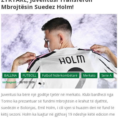
Mbrojtësin Suedez Holm!
BALLINA
FUTBOLL
Futboll Ndërkombëtarë
Merkato
Serie A
infosport
-
02/02/2026
0
Juventusi ka bërë një goditje tjetër në merkato. Klubi bardhezi nga
Torino ka prezantuar së fundmi mbrojtësin e krahut të djathtë,
suedezin e Bolonjas, Emil Holm, i cili vjen si huazim deri në fund të
këtij sezoni. Holm ka luajtur në gjithsej 19 ndeshje këtë edicion me