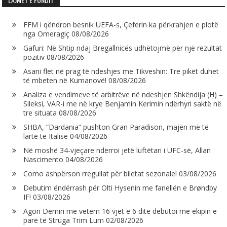
FFM i qëndron besnik UEFA-s, Çeferin ka përkrahjen e plotë
nga Omeragiç
08/08/2026
Gafuri: Në Shtip ndaj Bregallnicës udhëtojmë për një rezultat
pozitiv
08/08/2026
Asani flet në prag të ndeshjes me Tikveshin: Tre pikët duhet
të mbeten në Kumanovë!
08/08/2026
Analiza e vendimeve të arbitrëve në ndeshjen Shkëndija (H) –
Sileksi, VAR-i me në krye Benjamin Kerimin ndërhyri saktë në
tre situata
08/08/2026
SHBA, “Dardania” pushton Gran Paradison, majën më të
lartë të Italisë
04/08/2026
Në moshë 34-vjeçare ndërroi jetë luftëtari i UFC-së, Allan
Nascimento
04/08/2026
Como ashpërson rregullat për biletat sezonale!
03/08/2026
Debutim ëndërrash për Olti Hysenin me fanellën e Brøndby
IF!
03/08/2026
Agon Demiri me vetëm 16 vjet e 6 ditë debutoi me ekipin e
parë të Struga Trim Lum
02/08/2026