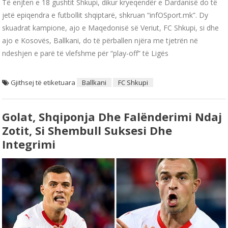
Të enjten e 18 gushtit Shkupi, dikur kryeqendër e Dardanisë do të
jetë epiqendra e futbollit shqiptarë, shkruan “infOSport.mk”. Dy
skuadrat kampione, ajo e Maqedonisë së Veriut, FC Shkupi, si dhe
ajo e Kosovës, Ballkani, do të përballen njëra me tjetrën në
ndeshjen e parë të vlefshme për “play-off” të Ligës
Gjithsej të etiketuara
Ballkani
FC Shkupi
Golat, Shqiponja Dhe Falënderimi Ndaj
Zotit, Si Shembull Suksesi Dhe
Integrimi