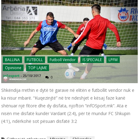
BALLINA
FUTBOLL
Futboll Vendor
IS SPECIALE
LPFM
Opinione
TOP LAJME
infosport
-
25/10/2017
0
Shkëndija rrethin e dytë të garave në elitën e futbollit vendor nuk e
ka nisur mbarë. “Kuqezinjtë” në tre ndeshjet e kësaj faze kanë
shënuar një fitore dhe dy disfata, njofton “infOSport.mk”. Ata e
nisën me disfatë kundër Vardarit (2:4), për të mundur FC Shkupin
(4:1), ndërkohë sot pësuan disfatë 3:2