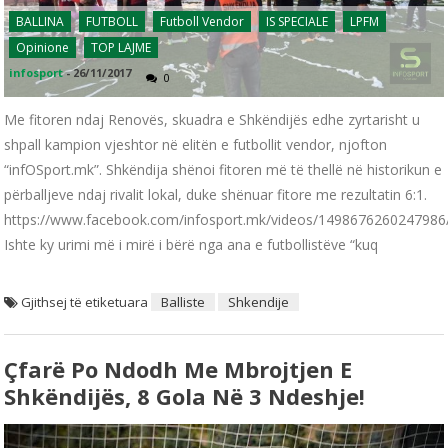
BALLINA
FUTBOLL
Futboll Vendor
IS SPECIALE
LPFM
Opinione
TOP LAJME
infosport
-
26/11/2017
0
Me fitoren ndaj Renovës, skuadra e Shkëndijës edhe zyrtarisht u
shpall kampion vjeshtor në elitën e futbollit vendor, njofton
“infOSport.mk”. Shkëndija shënoi fitoren më të thellë në historikun e
përballjeve ndaj rivalit lokal, duke shënuar fitore me rezultatin 6:1.
https://www.facebook.com/infosport.mk/videos/1498676260247986
Ishte ky urimi më i mirë i bërë nga ana e futbollistëve “kuq
Gjithsej të etiketuara
Balliste
Shkendije
Çfarë Po Ndodh Me Mbrojtjen E
Shkëndijës, 8 Gola Në 3 Ndeshje!