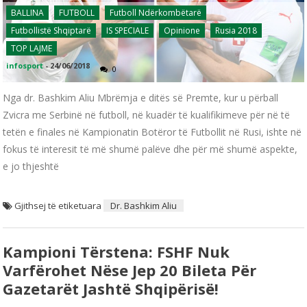
BALLINA
FUTBOLL
Futboll Ndërkombëtarë
Futbollistë Shqiptarë
IS SPECIALE
Opinione
Rusia 2018
TOP LAJME
infosport
-
24/06/2018
0
Nga dr. Bashkim Aliu Mbrëmja e ditës së Premte, kur u përball
Zvicra me Serbinë në futboll, në kuadër të kualifikimeve për në të
tetën e finales në Kampionatin Botëror të Futbollit në Rusi, ishte në
fokus të interesit të më shumë palëve dhe për më shumë aspekte,
e jo thjeshtë
Gjithsej të etiketuara
Dr. Bashkim Aliu
Kampioni Tërstena: FSHF Nuk
Varfërohet Nëse Jep 20 Bileta Për
Gazetarët Jashtë Shqipërisë!