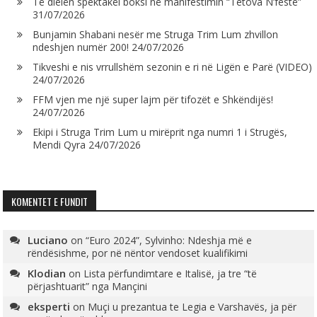
Të dielën spektakël boksi në manifestimin “Tetova N’festë”
31/07/2026
Bunjamin Shabani nesër me Struga Trim Lum zhvillon
ndeshjen numër 200!
24/07/2026
Tikveshi e nis vrrullshëm sezonin e ri në Ligën e Parë (VIDEO)
24/07/2026
FFM vjen me një super lajm për tifozët e Shkëndijës!
24/07/2026
Ekipi i Struga Trim Lum u mirëprit nga numri 1 i Strugës,
Mendi Qyra
24/07/2026
KOMENTET E FUNDIT
Luciano
on
“Euro 2024”, Sylvinho: Ndeshja më e
rëndësishme, por në nëntor vendoset kualifikimi
Klodian
on
Lista përfundimtare e Italisë, ja tre “të
përjashtuarit” nga Mançini
eksperti
on
Muçi u prezantua te Legia e Varshavës, ja për