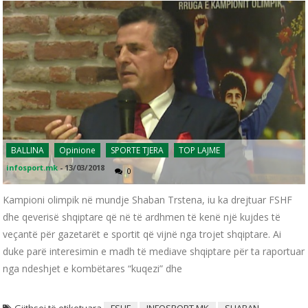
BALLINA
Opinione
SPORTE TJERA
TOP LAJME
infosport.mk
-
13/03/2018
0
Kampioni olimpik në mundje Shaban Trstena, iu ka drejtuar FSHF
dhe qeverisë shqiptare që në të ardhmen të kenë një kujdes të
veçantë për gazetarët e sportit që vijnë nga trojet shqiptare. Ai
duke parë interesimin e madh të mediave shqiptare për ta raportuar
nga ndeshjet e kombëtares “kuqezi” dhe
Gjithsej të etiketuara
FSHF
INFOSPORT.MK
SHABAN