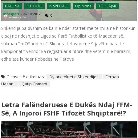
BALLINA
FUTBOLL
IS SPECIALE
Opinione
TOP LAJME
infosport
-
02/10/2017
0
Shkëndija pa dyshim se ka një ndër startet më të mira në historikun
e saj në ndeshjet e Ligës së Parë Futbollistike të Maqedonisë,
shkruan “infOSport.mk”. Skuadra tetovare në 9 javët e para të
kampionatit vendor ka regjistruar 8 fitore dhe vetëm një barazim,
edhe atë kundër Pobedës në Tetovë
Gjithsej të etiketuara
Dy arkitektet e Shkendijes
Ferhan
Hasani
Qatip Osmani
Letra Falënderuese E Dukës Ndaj FFM-
Së, A Injoroi FSHF Tifozët Shqiptarë!?