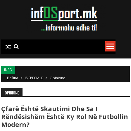
Skip to content
INFO
Ballina
>
IS SPECIALE
>
Opinione
OPINIONE
Çfarë Është Skautimi Dhe Sa I
Rëndësishëm Është Ky Rol Në Futbollin
Modern?