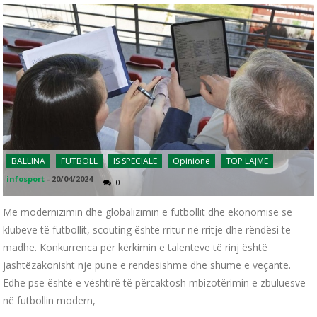
BALLINA
FUTBOLL
IS SPECIALE
Opinione
TOP LAJME
infosport
-
20/04/2024
0
Me modernizimin dhe globalizimin e futbollit dhe ekonomisë së
klubeve të futbollit, scouting është rritur në rritje dhe rëndësi te
madhe. Konkurrenca për kërkimin e talenteve të rinj është
jashtëzakonisht nje pune e rendesishme dhe shume e veçante.
Edhe pse është e vështirë të përcaktosh mbizotërimin e zbuluesve
në futbollin modern,