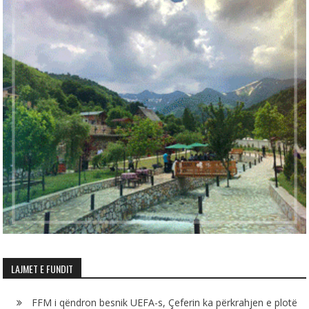
LAJMET E FUNDIT
FFM i qëndron besnik UEFA-s, Çeferin ka përkrahjen e plotë