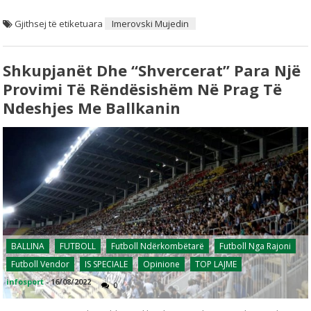
Gjithsej të etiketuara
Imerovski Mujedin
Shkupjanët Dhe “Shvercerat” Para Një
Provimi Të Rëndësishëm Në Prag Të
Ndeshjes Me Ballkanin
BALLINA
FUTBOLL
Futboll Ndërkombëtarë
Futboll Nga Rajoni
Futboll Vendor
IS SPECIALE
Opinione
TOP LAJME
infosport
-
16/08/2022
0