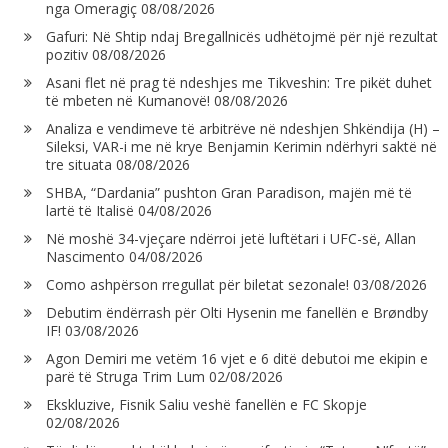
nga Omeragiç
08/08/2026
Gafuri: Në Shtip ndaj Bregallnicës udhëtojmë për një rezultat
pozitiv
08/08/2026
Asani flet në prag të ndeshjes me Tikveshin: Tre pikët duhet
të mbeten në Kumanovë!
08/08/2026
Analiza e vendimeve të arbitrëve në ndeshjen Shkëndija (H) –
Sileksi, VAR-i me në krye Benjamin Kerimin ndërhyri saktë në
tre situata
08/08/2026
SHBA, “Dardania” pushton Gran Paradison, majën më të
lartë të Italisë
04/08/2026
Në moshë 34-vjeçare ndërroi jetë luftëtari i UFC-së, Allan
Nascimento
04/08/2026
Como ashpërson rregullat për biletat sezonale!
03/08/2026
Debutim ëndërrash për Olti Hysenin me fanellën e Brøndby
IF!
03/08/2026
Agon Demiri me vetëm 16 vjet e 6 ditë debutoi me ekipin e
parë të Struga Trim Lum
02/08/2026
Ekskluzive, Fisnik Saliu veshë fanellën e FC Skopje
02/08/2026