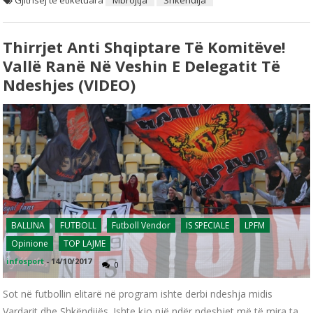
Gjithsej të etiketuara
Mbrojtja
Shkendija
Thirrjet Anti Shqiptare Të Komitëve!
Vallë Ranë Në Veshin E Delegatit Të
Ndeshjes (VIDEO)
BALLINA
FUTBOLL
Futboll Vendor
IS SPECIALE
LPFM
Opinione
TOP LAJME
infosport
-
14/10/2017
0
Sot në futbollin elitarë në program ishte derbi ndeshja midis
Vardarit dhe Shkëndijës. Ishte kjo një ndër ndeshjet më të mira ta