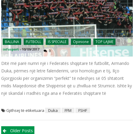
BALLINA
FUTBOLL
IS SPECIALE
Opinione
TOP LAJME
infosport
-
10/09/2017
0
Ditë më parë numri një i Federatës shqiptare të futbollit, Armando
Duka, përmes një letre falenderimi, uroi homologun e tij, Ilço
Gjorgjioski për organizimin “perfekt” të ndeshjes së 05 shtatorit
midis Maqedonisë dhe Shqipërisë që u zhvillua në Strumicë. Ishte ky
një skandal i rradhës nga ana e Federatës shqiptare të
Gjithsej të etiketuara
Duka
FFM
FSHF
Posts navigation
Older Posts