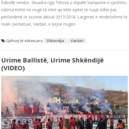
futbollit vendor. Skuadra nga Tetova u shpallë kampione e vjeshtës,
ndërsa është në rrugë të mirë që këtë epitet të ruajë edhe pas
përfundimit të sezonit aktual 2017/2018. Largimet e rëndësishme te
rivali i përbetuar, Vardari, e bëjnë rrugën
Gjithsej të etiketuara
Shkendija
Vardari
Urime Ballistë, Urime Shkëndijë
(VIDEO)