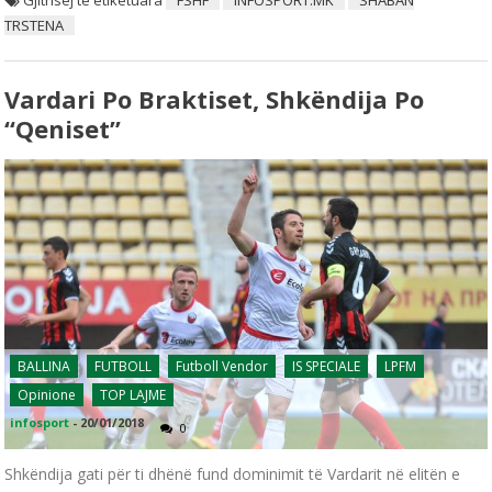
TRSTENA
Vardari Po Braktiset, Shkëndija Po
“qeniset”
BALLINA
FUTBOLL
Futboll Vendor
IS SPECIALE
LPFM
Opinione
TOP LAJME
infosport
-
20/01/2018
0
Shkëndija gati për ti dhënë fund dominimit të Vardarit në elitën e