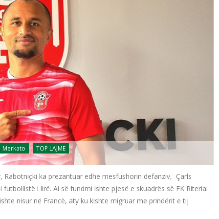
Merkato
TOP LAJME
, Rabotniçki ka prezantuar edhe mesfushorin defanziv, Çarls
 futbollistë i lirë. Ai së fundmi ishte pjesë e skuadrës së FK Riteriai
ishte nisur në Francë, aty ku kishte migruar me prindërit e tij