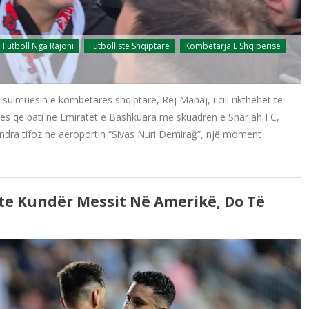
Futboll Nga Rajoni
Futbollistë Shqiptarë
Kombëtarja E Shqipërisë
sulmuesin e kombëtares shqiptare, Rej Manaj, i cili rikthehet te
ës që pati në Emiratet e Bashkuara me skuadrën e Sharjah FC,
indra tifoz në aeroportin “Sivas Nuri Demirağ”, një moment
te Kundër Messit Në Amerikë, Do Të