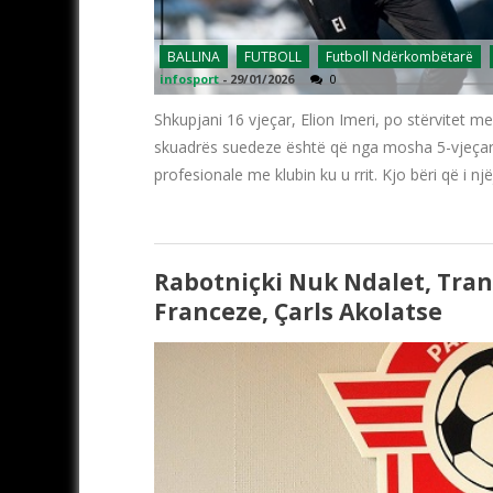
BALLINA
FUTBOLL
Futboll Ndërkombëtarë
infosport
-
29/01/2026
0
Shkupjani 16 vjeçar, Elion Imeri, po stërvitet m
skuadrës suedeze është që nga mosha 5-vjeçare,
profesionale me klubin ku u rrit. Kjo bëri që i njëjti
Rabotniçki Nuk Ndalet, Tra
Franceze, Çarls Akolatse