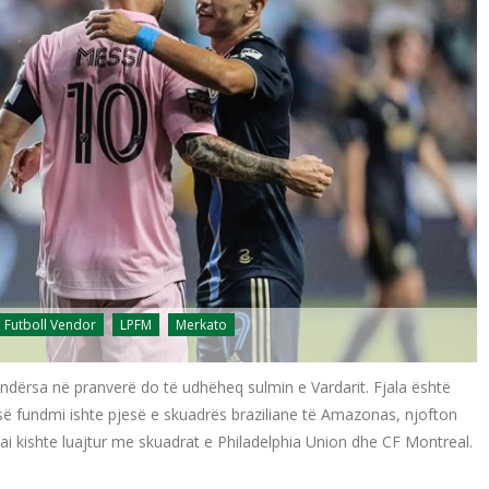
Futboll Vendor
LPFM
Merkato
 ndërsa në pranverë do të udhëheq sulmin e Vardarit. Fjala është
i së fundmi ishte pjesë e skuadrës braziliane të Amazonas, njofton
 ai kishte luajtur me skuadrat e Philadelphia Union dhe CF Montreal.