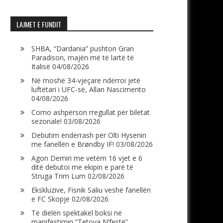
LAJMET E FUNDIT
SHBA, “Dardania” pushton Gran
Paradison, majën më të lartë të
Italisë
04/08/2026
Në moshë 34-vjeçare ndërroi jetë
luftëtari i UFC-së, Allan Nascimento
04/08/2026
Como ashpërson rregullat për biletat
sezonale!
03/08/2026
Debutim ëndërrash për Olti Hysenin
me fanellën e Brøndby IF!
03/08/2026
Agon Demiri me vetëm 16 vjet e 6
ditë debutoi me ekipin e parë të
Struga Trim Lum
02/08/2026
Ekskluzive, Fisnik Saliu veshë fanellën
e FC Skopje
02/08/2026
Të dielën spektakël boksi në
manifestimin “Tetova N’festë”