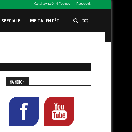
Kanali zyrtarë në Youtube
Facebook
S SPECIALE
ME TALENTËT
NA NDIQNI