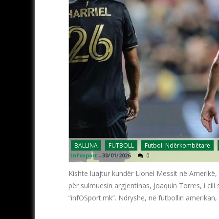
BALLINA
FUTBOLL
Futboll Ndërkombëtarë
infosport
-
30/01/2026
0
Kishte luajtur kundër Lionel Messit në Amerikë,
për sulmuesin argjentinas, Joaquin Torres, i cil
“infOSport.mk”. Ndryshe, në futbollin amerikan,