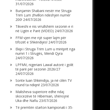
31/07/2026
Bunjamin Shabani nesër me Struga
Trim Lum zhvillon ndeshjen numër
200!
24/07/2026
Tikveshi e nis vrrullshëm sezonin e ri
në Ligën e Parë (VIDEO)
24/07/2026
FFM vjen me një super lajm për
tifozët e Shkëndijës!
24/07/2026
Ekipi i Struga Trim Lum u mirëprit nga
numri 1 i Strugës, Mendi Qyra
24/07/2026
LPFMV, nigeriani Lawal autorë i golit
të parë për sezonin 2026/27
24/07/2026
Sonte luan Shkëndija, ja në cilën TV
mund ta ndiqni!
23/07/2026
Malisheva superiore edhe ndaj
skocezëve të Hibernian, shënojnë
Uka dhe Nafiu
23/07/2026
Të premtën starton kampionati i 35-