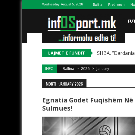
Skip to content
Wednesday, August 5, 2026
Ballina
Rreth nesh
Na
FU
SHBA, “Dardania”
LAJMET E FUNDIT
INFO
Ballina
>
2026
>
January
MONTH: JANUARY 2026
Egnatia Godet Fuqishëm Në 
Sulmues!