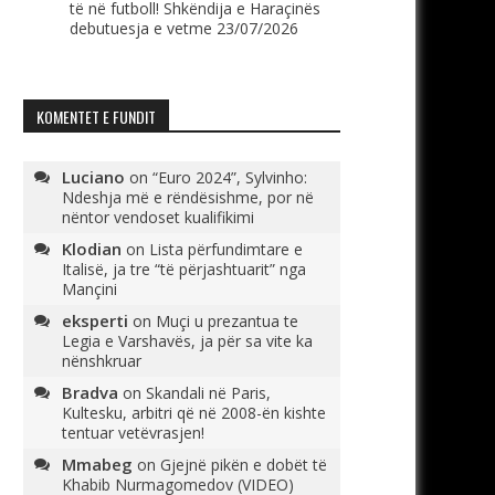
të në futboll! Shkëndija e Haraçinës
debutuesja e vetme
23/07/2026
KOMENTET E FUNDIT
Luciano
on
“Euro 2024”, Sylvinho:
Ndeshja më e rëndësishme, por në
nëntor vendoset kualifikimi
Klodian
on
Lista përfundimtare e
Italisë, ja tre “të përjashtuarit” nga
Mançini
eksperti
on
Muçi u prezantua te
Legia e Varshavës, ja për sa vite ka
nënshkruar
Bradva
on
Skandali në Paris,
Kultesku, arbitri që në 2008-ën kishte
tentuar vetëvrasjen!
Mmabeg
on
Gjejnë pikën e dobët të
Khabib Nurmagomedov (VIDEO)