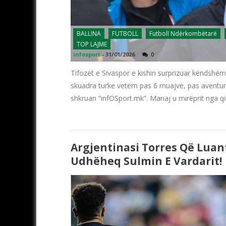
BALLINA
FUTBOLL
Futboll Ndërkombëtarë
TOP LAJME
infosport
-
31/01/2026
0
Tifozët e Sivaspor e kishin surprizuar këndshëm 
skuadra turke vetëm pas 6 muajve, pas aventur
shkruan “infOSport.mk”. Manaj u mirëprit nga q
Argjentinasi Torres Që Luan
Udhëheq Sulmin E Vardarit!