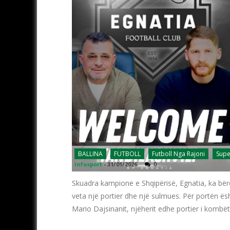
BALLINA
FUTBOLL
Futboll Nga Rajoni
Supe
infosport
-
31/01/2026
0
Skuadra kampione e Shqipërisë, Egnatia, ka bër
veta një portier dhe një sulmues. Për portën është
Mario Dajsinanit, njëherit edhe portier i kombët