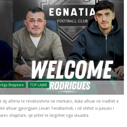
rliga Shqiptare
TOP LAJME
ë dy afrime të rëndësishme në merkato, duke afruar në rradhët e
 afruar gjeorgjiani Levan Tendilashvili, i cili shihet si pasues i
ares shqiptare, që pritet të largohet nga skuadra