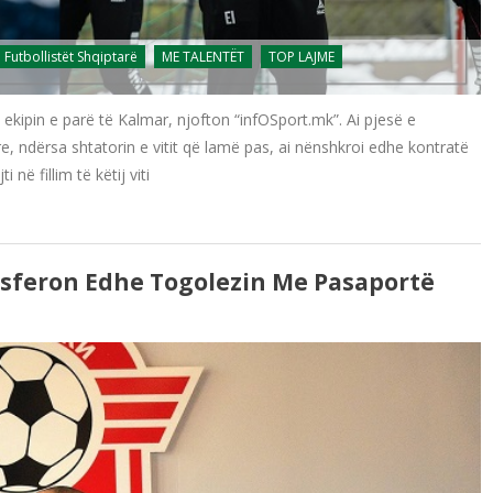
Futbollistët Shqiptarë
ME TALENTËT
TOP LAJME
e ekipin e parë të Kalmar, njofton “infOSport.mk”. Ai pjesë e
 ndërsa shtatorin e vitit që lamë pas, ai nënshkroi edhe kontratë
 në fillim të këtij viti
nsferon Edhe Togolezin Me Pasaportë