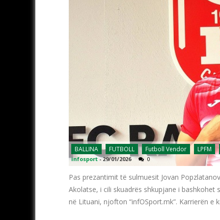
BALLINA
FUTBOLL
Futboll Vendor
LPFM
infosport
-
29/01/2026
0
Pas prezantimit të sulmuesit Jovan Popzlatanov
Akolatse, i cili skuadrës shkupjane i bashkohet si
në Lituani, njofton “infOSport.mk”. Karrierën e k