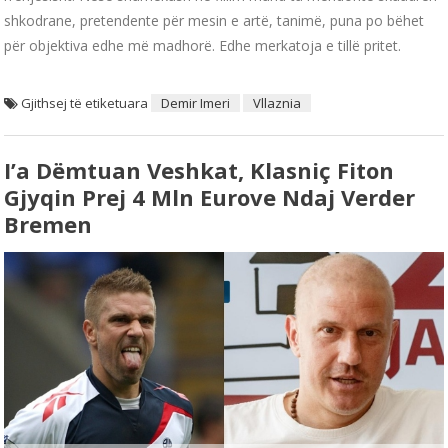
shkodrane, pretendente për mesin e artë, tanimë, puna po bëhet
për objektiva edhe më madhorë. Edhe merkatoja e tillë pritet.
Gjithsej të etiketuara
Demir Imeri
Vllaznia
I’a Dëmtuan Veshkat, Klasniç Fiton
Gjyqin Prej 4 Mln Eurove Ndaj Verder
Bremen