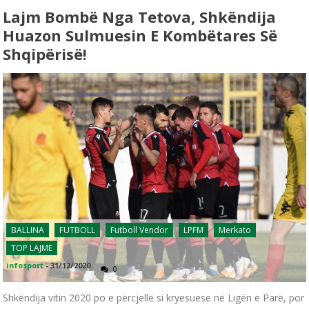
Lajm Bombë Nga Tetova, Shkëndija
Huazon Sulmuesin E Kombëtares Së
Shqipërisë!
BALLINA
FUTBOLL
Futboll Vendor
LPFM
Merkato
TOP LAJME
infosport
-
31/12/2020
0
Shkëndija vitin 2020 po e përcjellë si kryesuese në Ligën e Parë, por