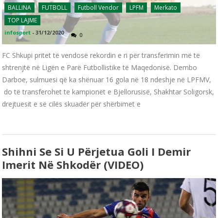
BALLINA
FUTBOLL
Futboll Vendor
LPFM
Merkato
TOP LAJME
infosport
-
31/12/2020
0
FC Shkupi pritet të vendosë rekordin e ri për transferimin më të
shtrenjtë në Ligën e Parë Futbollistike të Maqedonisë. Dembo
Darboe, sulmuesi që ka shënuar 16 gola në 18 ndeshje në LPFMV,
do të transferohet te kampionët e Bjellorusisë, Shakhtar Soligorsk,
drejtuesit e së cilës skuadër për shërbimet e
Shihni Se Si U Përjetua Goli I Demir
Imerit Në Shkodër (VIDEO)