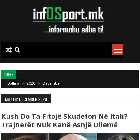
Skip to content
INFO
Ballina
>
2020
>
December
MONTH: DECEMBER 2020
Kush Do Ta Fitojë Skudeton Në Itali?
Trajnerët Nuk Kanë Asnjë Dilemë