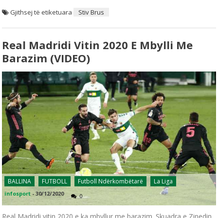
Gjithsej të etiketuara
Stiv Brus
Real Madridi Vitin 2020 E Mbylli Me
Barazim (VIDEO)
BALLINA
FUTBOLL
Futboll Ndërkombëtarë
La Liga
infosport
-
30/12/2020
0
Real Madridi vitin 2020 e ka mbyllur me barazim. Skuadra e Zinedin