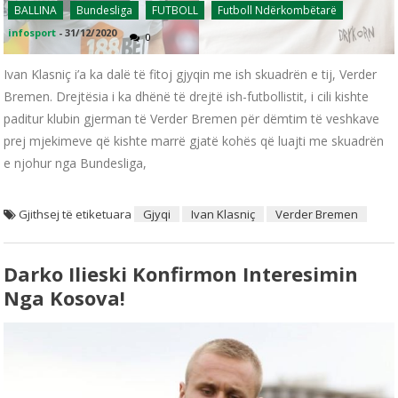
BALLINA
Bundesliga
FUTBOLL
Futboll Ndërkombëtarë
infosport
-
31/12/2020
0
Ivan Klasniç i’a ka dalë të fitoj gjyqin me ish skuadrën e tij, Verder
Bremen. Drejtësia i ka dhënë të drejtë ish-futbollistit, i cili kishte
paditur klubin gjerman të Verder Bremen për dëmtim të veshkave
prej mjekimeve që kishte marrë gjatë kohës që luajti me skuadrën
e njohur nga Bundesliga,
Gjithsej të etiketuara
Gjyqi
Ivan Klasniç
Verder Bremen
Darko Ilieski Konfirmon Interesimin
Nga Kosova!