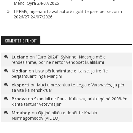
Mendi Qyra
24/07/2026
LPFMV, nigeriani Lawal autorë i golit të parë për sezonin
2026/27
24/07/2026
KOMENTET E FUNDIT
Luciano
on
“Euro 2024”, Sylvinho: Ndeshja më e
rëndësishme, por në nëntor vendoset kualifikimi
Klodian
on
Lista përfundimtare e Italisë, ja tre “të
përjashtuarit” nga Mançini
eksperti
on
Muçi u prezantua te Legia e Varshavës, ja për
sa vite ka nënshkruar
Bradva
on
Skandali në Paris, Kultesku, arbitri që në 2008-ën
kishte tentuar vetëvrasjen!
Mmabeg
on
Gjejnë pikën e dobët të Khabib
Nurmagomedov (VIDEO)