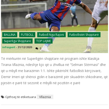
BALLINA
FUTBOLL
Futboll Nga Rajoni
Futbollistët Shqiptarë
Superliga Shqiptare
TOP LAJME
infosport
-
31/12/2020
0
Të mërkurën në Superligën shqiptare në program ishte klasikja
Tirana-Vllaznia, ndeshje kjo që u zhvillua në “Selman Stërmasi” dhe
që u mbyll me barazimin 1:1. Ishte pikërisht futbollisti kërçovarë,
Demir Imeri që shënoi golin e barazimit për skuadrën shkodrane, që
pjesën e parë të sezonit e mbylli në pozitën e parë
Gjithsej të etiketuara
Vllaznia