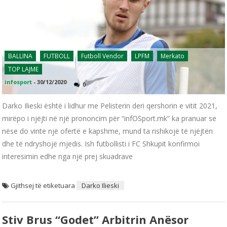
BALLINA
FUTBOLL
Futboll Vendor
LPFM
Merkato
TOP LAJME
infosport
-
30/12/2020
0
Darko Ilieski është i lidhur me Pelisterin deri qershorin e vitit 2021,
mirëpo i njëjti në një prononcim për “infOSport.mk” ka pranuar se
nëse do vinte një ofertë e kapshme, mund ta rishikojë të njëjtën
dhe të ndryshojë mjedis. Ish futbollisti i FC Shkupit konfirmoi
interesimin edhe nga një prej skuadrave
Gjithsej të etiketuara
Darko Ilieski
Stiv Brus “godet” Arbitrin Anësor