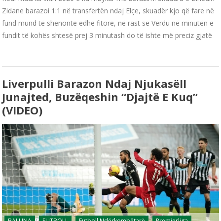
Zidane barazoi 1:1 në transfertën ndaj Elçe, skuadër kjo që fare në
fund mund të shënonte edhe fitore, në rast se Verdu në minutën e
fundit të kohës shtesë prej 3 minutash do të ishte më preciz gjatë
Liverpulli Barazon Ndaj Njukasëll
Junajted, Buzëqeshin “Djajtë E Kuq”
(VIDEO)
BALLINA
FUTBOLL
Futboll Ndërkombëtarë
Premierliga