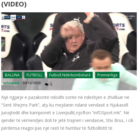
(VIDEO)
BALLINA
FUTBOLL
Futboll Ndërkombëtarë
Premierliga
infosport
-
30/12/2020
0
Një ngjarje e pazakontë ndodhi sonte në ndeshjen e zhvilluar në
“Sent Xhejms Park”, aty ku mejdanin ndanë vendasit e Njukasëll
Junajtedit dhe kampionët e Liverpullit,njofton “infOSport.mk”. Në
qendër të vëmendjes doli të jetë trajneri i vendasve, Stiv Brus, i cili
përderisa reagoi pas një rasti të humbur të futbollistit të