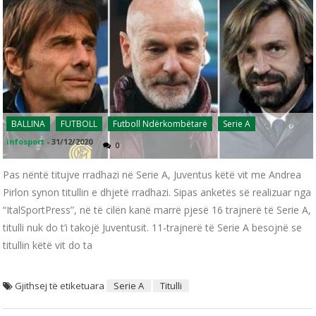
BALLINA
FUTBOLL
Futboll Ndërkombëtarë
Serie A
infosport
-
31/12/2020
0
Pas nëntë titujve rradhazi në Serie A, Juventus këtë vit me Andrea
Pirlon synon titullin e dhjetë rradhazi. Sipas anketës së realizuar nga
“ItalSportPress”, në të cilën kanë marrë pjesë 16 trajnerë të Serie A,
titulli nuk do t’i takojë Juventusit. 11-trajnerë të Serie A besojnë se
titullin këtë vit do ta
Gjithsej të etiketuara
Serie A
Titulli