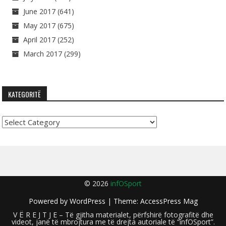
June 2017
(641)
May 2017
(675)
April 2017
(252)
March 2017
(299)
KATEGORITË
Kategoritë
© 2026
infOSport
Powered by
WordPress
| Theme:
AccessPress Mag
V Ë R E J T J E – Të gjitha materialet, përfshirë fotografitë dhe
videot, janë të mbrojtura me të drejta autoriale të “infOSport”.