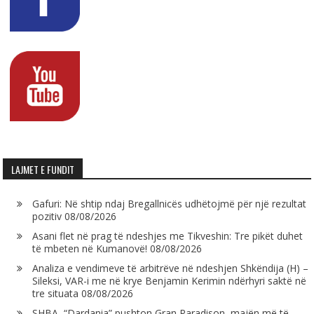
LAJMET E FUNDIT
Gafuri: Në shtip ndaj Bregallnicës udhëtojmë për një rezultat
pozitiv
08/08/2026
Asani flet në prag të ndeshjes me Tikveshin: Tre pikët duhet
të mbeten në Kumanovë!
08/08/2026
Analiza e vendimeve të arbitrëve në ndeshjen Shkëndija (H) –
Sileksi, VAR-i me në krye Benjamin Kerimin ndërhyri saktë në
tre situata
08/08/2026
SHBA, “Dardania” pushton Gran Paradison, majën më të