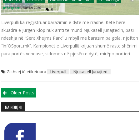
infosport
-
30/12/2020
0
Liverpulli ka regjistruar barazimin e dytë me rradhë. Këtë herë
skuadra e Jurgen Klop nuk arriti të mund Njukasëll Junajtedin, pasi
ndeshja në “Sent Xhejms Park” u mbyll me barazim pa gola, njofton
“infOSport.mk”. Kampionët e Liverpullit krijuan shumë raste shënimi
para portës vendase, sidomos në pjesën e dytë, mirëpo portieri
Gjithsej të etiketuara
Liverpull
Njukasell Junajted
Posts navigation
Older Posts
NA NDIQNI