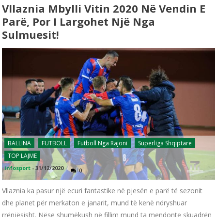
Vllaznia Mbylli Vitin 2020 Në Vendin E
Parë, Por I Largohet Një Nga
Sulmuesit!
BALLINA
FUTBOLL
Futboll Nga Rajoni
Superliga Shqiptare
TOP LAJME
infosport
-
31/12/2020
0
Vllaznia ka pasur një ecuri fantastike në pjesën e parë të sezonit
dhe planet për merkaton e janarit, mund të kenë ndryshuar
rrënjësisht. Nëse shumëkush në fillim mund ta mendonte skuadrën