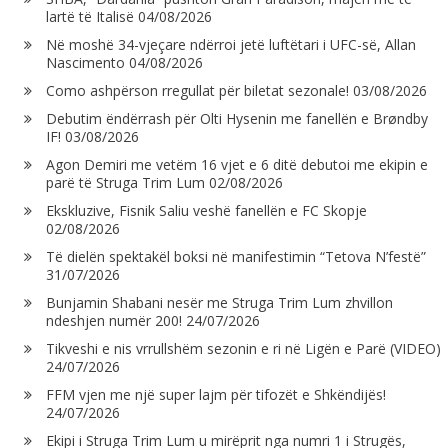
lartë të Italisë
04/08/2026
Në moshë 34-vjeçare ndërroi jetë luftëtari i UFC-së, Allan
Nascimento
04/08/2026
Como ashpërson rregullat për biletat sezonale!
03/08/2026
Debutim ëndërrash për Olti Hysenin me fanellën e Brøndby
IF!
03/08/2026
Agon Demiri me vetëm 16 vjet e 6 ditë debutoi me ekipin e
parë të Struga Trim Lum
02/08/2026
Ekskluzive, Fisnik Saliu veshë fanellën e FC Skopje
02/08/2026
Të dielën spektakël boksi në manifestimin “Tetova N’festë”
31/07/2026
Bunjamin Shabani nesër me Struga Trim Lum zhvillon
ndeshjen numër 200!
24/07/2026
Tikveshi e nis vrrullshëm sezonin e ri në Ligën e Parë (VIDEO)
24/07/2026
FFM vjen me një super lajm për tifozët e Shkëndijës!
24/07/2026
Ekipi i Struga Trim Lum u mirëprit nga numri 1 i Strugës,