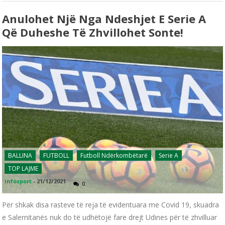
Anulohet Një Nga Ndeshjet E Serie A
Që Duheshe Të Zhvillohet Sonte!
BALLINA
FUTBOLL
Futboll Ndërkombëtarë
Serie A
TOP LAJME
infosport
-
21/12/2021
0
Për shkak disa rasteve të reja të evidentuara me Covid 19, skuadra
e Salernitanës nuk do të udhëtojë fare drejt Udines për të zhvilluar