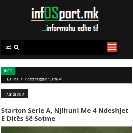
Skip to content
INFO
Ballina
>
Posts tagged "Serie A"
TAG: SERIE A
Starton Serie A, Njihuni Me 4 Ndeshjet
E Ditës Së Sotme