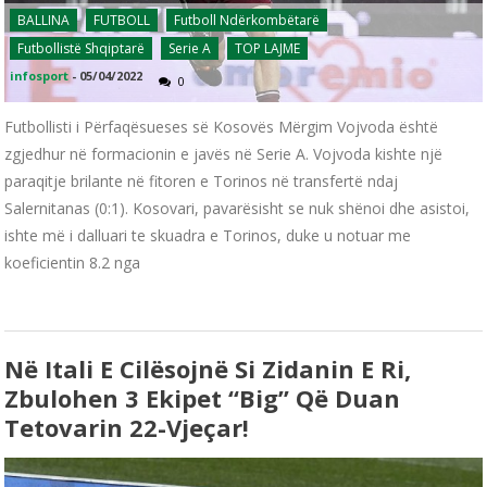
BALLINA
FUTBOLL
Futboll Ndërkombëtarë
Futbollistë Shqiptarë
Serie A
TOP LAJME
infosport
-
05/04/2022
0
Futbollisti i Përfaqësueses së Kosovës Mërgim Vojvoda është
zgjedhur në formacionin e javës në Serie A. Vojvoda kishte një
paraqitje brilante në fitoren e Torinos në transfertë ndaj
Salernitanas (0:1). Kosovari, pavarësisht se nuk shënoi dhe asistoi,
ishte më i dalluari te skuadra e Torinos, duke u notuar me
koeficientin 8.2 nga
Në Itali E Cilësojnë Si Zidanin E Ri,
Zbulohen 3 Ekipet “big” Që Duan
Tetovarin 22-Vjeçar!