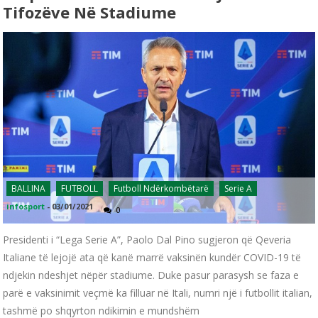
Tifozëve Në Stadiume
BALLINA
FUTBOLL
Futboll Ndërkombëtarë
Serie A
infosport
-
03/01/2021
0
Presidenti i “Lega Serie A”, Paolo Dal Pino sugjeron që Qeveria
Italiane të lejojë ata që kanë marrë vaksinën kundër COVID-19 të
ndjekin ndeshjet nëpër stadiume. Duke pasur parasysh se faza e
parë e vaksinimit veçmë ka filluar në Itali, numri një i futbollit italian,
tashmë po shqyrton ndikimin e mundshëm