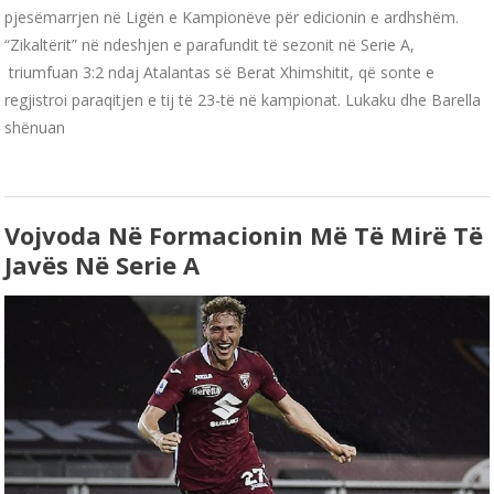
pjesëmarrjen në Ligën e Kampionëve për edicionin e ardhshëm.
“Zikaltërit” në ndeshjen e parafundit të sezonit në Serie A,
triumfuan 3:2 ndaj Atalantas së Berat Xhimshitit, që sonte e
regjistroi paraqitjen e tij të 23-të në kampionat. Lukaku dhe Barella
shënuan
Vojvoda Në Formacionin Më Të Mirë Të
Javës Në Serie A