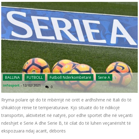
BALLINA
FUTBOLL
Futboll Ndërkombëtarë
Serie A
infosport
-
12/02/2021
0
Rryma polare që do të mbërrijë në orët e ardhshme në Itali do të
shkaktojë rënie të temperaturave. Kjo situatë do të ndikojë
transportin, aktivitetet në natyrë, por edhe sportet dhe në veçanti
ndeshjet e Serie A dhe Serie B, të cilat do të luhen veçanërisht të
ekspozuara ndaj acarit, dëborës