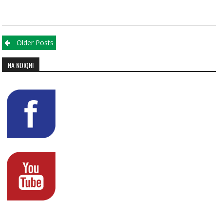
Posts navigation
Older Posts
NA NDIQNI