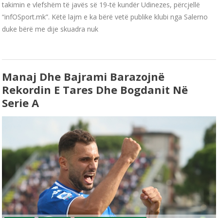
takimin e vlefshëm të javës së 19-të kundër Udinezes, përcjellë
“infOSport.mk”. Këtë lajm e ka bërë vetë publike klubi nga Salerno
duke bërë me dije skuadra nuk
Manaj Dhe Bajrami Barazojnë
Rekordin E Tares Dhe Bogdanit Në
Serie A