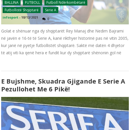
BALLINA
FUTBOLL
Futboll Ndërkombëtarë
Futbollistë Shqiptarë
Serie A
infosport
-
10/12/2021
0
Golat e shënuar nga dy shqiptarët Rey Manaj dhe Nedim Bajrami
në javën e 16-të të Serie A, kanë rikthyer historinë pas në vitin 2005,
kur janë në pyetje futbollistët shqiptarë. Saktë më datën 4 dhjetor
të atij viti ka qenë hera e fundit kur dy shqiptarë shënonin gol në
E Bujshme, Skuadra Gjigande E Serie A
Pezullohet Me 6 Pikë!