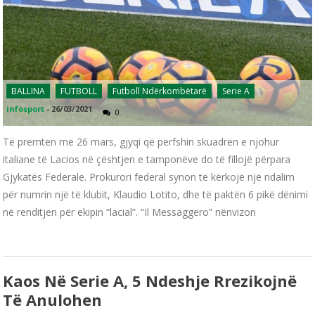
BALLINA
FUTBOLL
Futboll Ndërkombëtarë
Serie A
infosport
-
26/03/2021
0
Të premten më 26 mars, gjyqi që përfshin skuadrën e njohur
italiane të Lacios në çështjen e tamponëve do të fillojë përpara
Gjykatës Federale. Prokurori federal synon të kërkojë një ndalim
për numrin një të klubit, Klaudio Lotito, dhe të paktën 6 pikë dënimi
në renditjen për ekipin “lacial”. “Il Messaggero” nënvizon
Kaos Në Serie A, 5 Ndeshje Rrezikojnë
Të Anulohen