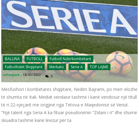
BALLINA
FUTBOLL
Futboll Ndërkombëtarë
Futbollistët Shqiptarë
Merkato
Serie A
TOP LAJME
infosport
-
18/01/2022
0
Mesfushori i kombëtares shqiptare, Nedim Bajrami, po merr elozhe
të shumta në Itali. Mediat vendase tashmë i kanë vendosur një titull
të ri 22-vjeçarit me origjinë nga Tetova e Maqedonisë së Veriut.
“Një talent nga Seria A ka fituar pseudonimin “Zidani i ri” dhe shumë
skuadra tashmë kanë lëvizur për ta