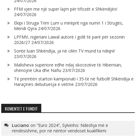
24/07/2026
FFM vjen me një super lajm për tifozët e Shkëndijës!
24/07/2026
Ekipi i Struga Trim Lum u mirëprit nga numri 1 i Strugës,
Mendi Qyra
24/07/2026
LPFMV, nigeriani Lawal autorë i golit të parë për sezonin
2026/27
24/07/2026
Sonte luan Shkëndija, ja në cilën TV mund ta ndiqni!
23/07/2026
Malisheva superiore edhe ndaj skocezëve të Hibernian,
shënojnë Uka dhe Nafiu
23/07/2026
Të premtën starton kampionati i 35-të në futboll! Shkëndija e
Haraçinës debutuesja e vetme
23/07/2026
KOMENTET E FUNDIT
Luciano
on
“Euro 2024”, Sylvinho: Ndeshja më e
rëndësishme, por në nëntor vendoset kualifikimi