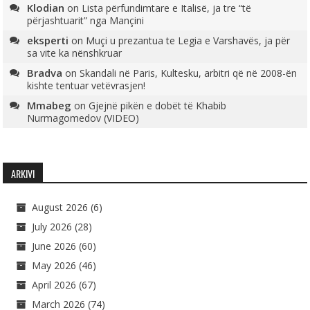
Klodian
on
Lista përfundimtare e Italisë, ja tre “të
përjashtuarit” nga Mançini
eksperti
on
Muçi u prezantua te Legia e Varshavës, ja për
sa vite ka nënshkruar
Bradva
on
Skandali në Paris, Kultesku, arbitri që në 2008-ën
kishte tentuar vetëvrasjen!
Mmabeg
on
Gjejnë pikën e dobët të Khabib
Nurmagomedov (VIDEO)
ARKIVI
August 2026
(6)
July 2026
(28)
June 2026
(60)
May 2026
(46)
April 2026
(67)
March 2026
(74)