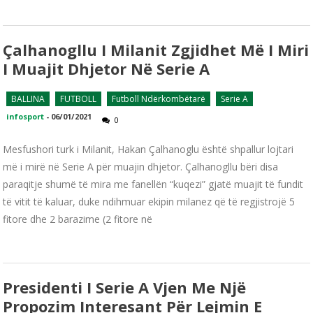
Çalhanogllu I Milanit Zgjidhet Më I Miri
I Muajit Dhjetor Në Serie A
BALLINA
FUTBOLL
Futboll Ndërkombëtarë
Serie A
infosport
-
06/01/2021
0
Mesfushori turk i Milanit, Hakan Çalhanoglu është shpallur lojtari
më i mirë në Serie A për muajin dhjetor. Çalhanogllu bëri disa
paraqitje shumë të mira me fanellën “kuqezi” gjatë muajit të fundit
të vitit të kaluar, duke ndihmuar ekipin milanez që të regjistrojë 5
fitore dhe 2 barazime (2 fitore në
Presidenti I Serie A Vjen Me Një
Propozim Interesant Për Lejmin E