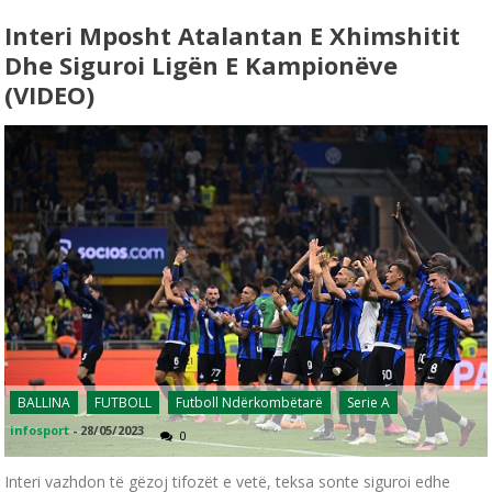
Interi Mposht Atalantan E Xhimshitit
Dhe Siguroi Ligën E Kampionëve
(VIDEO)
BALLINA
FUTBOLL
Futboll Ndërkombëtarë
Serie A
infosport
-
28/05/2023
0
Interi vazhdon të gëzoj tifozët e vetë, teksa sonte siguroi edhe