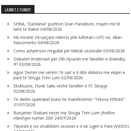
LAJMET E FUNDIT
SHBA, “Dardania” pushton Gran Paradison, majën më të
lartë të Italisë
04/08/2026
Në moshë 34-vjeçare ndërroi jetë luftëtari i UFC-së, Allan
Nascimento
04/08/2026
Como ashpërson rregullat për biletat sezonale!
03/08/2026
Debutim ëndërrash për Olti Hysenin me fanellën e Brøndby
IF!
03/08/2026
Agon Demiri me vetëm 16 vjet e 6 ditë debutoi me ekipin e
parë të Struga Trim Lum
02/08/2026
Ekskluzive, Fisnik Saliu veshë fanellën e FC Skopje
02/08/2026
Të dielën spektakël boksi në manifestimin “Tetova N’festë”
31/07/2026
Bunjamin Shabani nesër me Struga Trim Lum zhvillon
ndeshjen numër 200!
24/07/2026
Tikveshi e nis vrrullshëm sezonin e ri në Ligën e Parë (VIDEO)