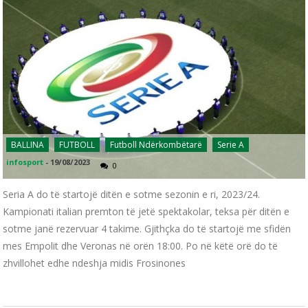
BALLINA
FUTBOLL
Futboll Ndërkombëtarë
Serie A
infosport
-
19/08/2023
0
Seria A do të startojë ditën e sotme sezonin e ri, 2023/24.
Kampionati italian premton të jetë spektakolar, teksa për ditën e
sotme janë rezervuar 4 takime. Gjithçka do të startojë me sfidën
mes Empolit dhe Veronas në orën 18:00. Po në këtë orë do të
zhvillohet edhe ndeshja midis Frosinones