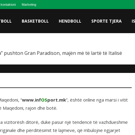
 kontaktoni
Marketing
TBOLL
BASKETBOLL
HENDBOLL
SPORTE TJERA
I
” pushton Gran Paradison, majën më të lartë të Italisë
Maqedoni, “
www.inf
OS
port.mk
”, është online nga marsi i vitit
në Maqedoni, rajon dhe botë.
ëra vizitorësh ditorë, duke pasur një tendencë të vazhdueshme
origjinale dhe përditësimit të lajmeve, që mbulojne ngjarjet