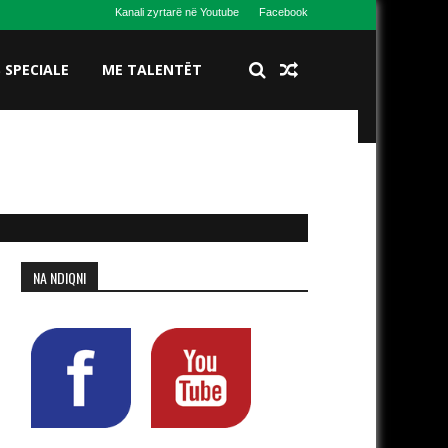
Kanali zyrtarë në Youtube
Facebook
S SPECIALE
ME TALENTËT
NA NDIQNI