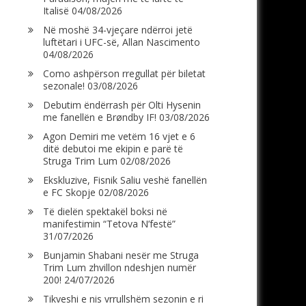
Italisë
04/08/2026
Në moshë 34-vjeçare ndërroi jetë
luftëtari i UFC-së, Allan Nascimento
04/08/2026
Como ashpërson rregullat për biletat
sezonale!
03/08/2026
Debutim ëndërrash për Olti Hysenin
me fanellën e Brøndby IF!
03/08/2026
Agon Demiri me vetëm 16 vjet e 6
ditë debutoi me ekipin e parë të
Struga Trim Lum
02/08/2026
Ekskluzive, Fisnik Saliu veshë fanellën
e FC Skopje
02/08/2026
Të dielën spektakël boksi në
manifestimin “Tetova N’festë”
31/07/2026
Bunjamin Shabani nesër me Struga
Trim Lum zhvillon ndeshjen numër
200!
24/07/2026
Tikveshi e nis vrrullshëm sezonin e ri