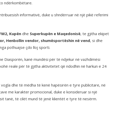
ato ndërkombëtare.
kontribuesish informativë, duke u shndërruar në një pikë referimi
FM2, Kupën
dhe
Superkupën e Maqedonisë
, te gjitha ekipet
or, Henbollin vendor, shumësportëshin në vend
, si dhe
ga pothuajse çdo lloj sporti.
the Diasporën, kanë mundësi për të ndjekur në vazhdimësi
ohë reale për të gjitha aktivitetet që ndodhin në harkun e 24
 vogla dhe të mëdha të kenë hapësirën e tyre publicitare, në
ave me karakter promocional, duke e konsideruar si një
t tanë, të cilët mund të jenë klientët e tyre të nesërm.