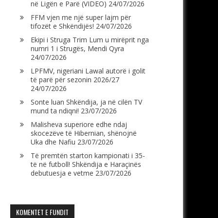
në Ligën e Parë (VIDEO)
24/07/2026
FFM vjen me një super lajm për
tifozët e Shkëndijës!
24/07/2026
Ekipi i Struga Trim Lum u mirëprit nga
numri 1 i Strugës, Mendi Qyra
24/07/2026
LPFMV, nigeriani Lawal autorë i golit
të parë për sezonin 2026/27
24/07/2026
Sonte luan Shkëndija, ja në cilën TV
mund ta ndiqni!
23/07/2026
Malisheva superiore edhe ndaj
skocezëve të Hibernian, shënojnë
Uka dhe Nafiu
23/07/2026
Të premtën starton kampionati i 35-
të në futboll! Shkëndija e Haraçinës
debutuesja e vetme
23/07/2026
KOMENTET E FUNDIT