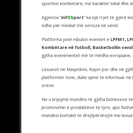
sportive kombëtare, me karakter lokal dhe 
Agjencia “
inf
OS
port
” ka një rrjet të gjërë 
edhe për mediat më serioze në vend.
Platforma jonë mbulon eventet e
LPFM1, LP
Kombëtare në futboll, Basketbollin vend
gjitha evenimentet më të mëdha evropiane, n
Lexuesit në Maqedoni, Rajon por dhe në gji
platformën tonë, duke qenë të informuar në k
orëve.
Ne u krijojmë mundësi të gjitha bizneseve të
promovimin e produkteve të tyre, apo fushat
mundësi kontakti të drejtpërdrejtë me lexuesi