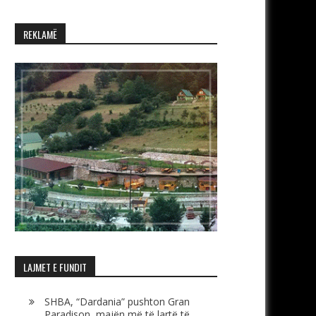
REKLAMË
LAJMET E FUNDIT
SHBA, “Dardania” pushton Gran
Paradison, majën më të lartë të