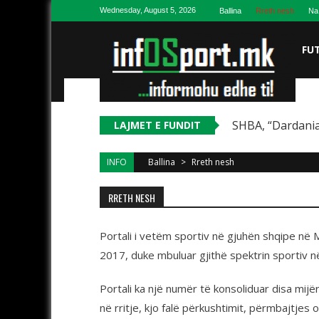
Skip to content
Wednesday, August 5, 2026
Ballina
Rreth nesh
Na
FU
SHBA, “Dardania
LAJMET E FUNDIT
INFO
Ballina
>
Rreth nesh
RRETH NESH
Portali i vetëm sportiv në gjuhën shqipe në 
2017, duke mbuluar gjithë spektrin sportiv 
Portali ka një numër të konsoliduar disa mij
në rritje, kjo falë përkushtimit, përmbajtjes 