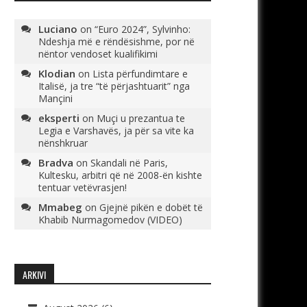
Luciano
on
“Euro 2024”, Sylvinho:
Ndeshja më e rëndësishme, por në
nëntor vendoset kualifikimi
Klodian
on
Lista përfundimtare e
Italisë, ja tre “të përjashtuarit” nga
Mançini
eksperti
on
Muçi u prezantua te
Legia e Varshavës, ja për sa vite ka
nënshkruar
Bradva
on
Skandali në Paris,
Kultesku, arbitri që në 2008-ën kishte
tentuar vetëvrasjen!
Mmabeg
on
Gjejnë pikën e dobët të
Khabib Nurmagomedov (VIDEO)
ARKIVI