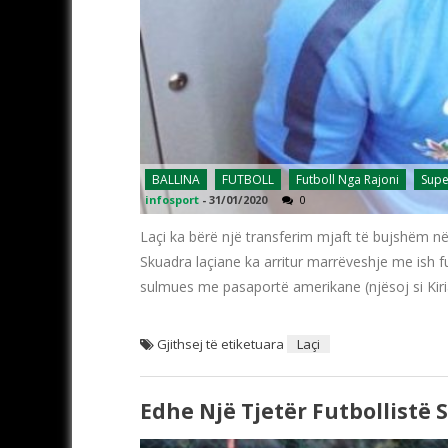
BALLINA
FUTBOLL
Futboll Nga Rajoni
Supe
infosport
-
31/01/2020
0
Laçi ka bërë një transferim mjaft të bujshëm në 
Skuadra laçiane ka arritur marrëveshje me ish fu
sulmues me pasaportë amerikane (njësoj si Kiri
Gjithsej të etiketuara
Laçi
Edhe Një Tjetër Futbollistë 