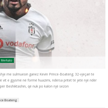
Merkato
eshje me sulmuesin ganez Kevin Prince-Boateng. 32-vjeçari te
ë vit e gjysmë në formë huazimi, ndërsa pritet të jetë një ndër
për Beshiktashin, që nuk po kalon një sezon
nce Boateng