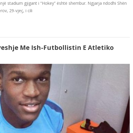
q një stadium gjigant i “Hokey” është shembur. Ngjarja ndodhi Shën
, 29-vjeç, i cili
eshje Me Ish-Futbollistin E Atletiko