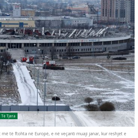
Të Tjera
 më të ftohta në Europë, e në veçanti muaji janar, kur reshjet e