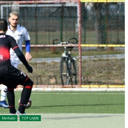
Merkato
TOP LAJME