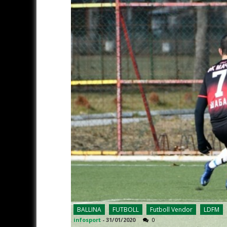
BALLINA
FUTBOLL
Futboll Vendor
LDFM
infosport
-
31/01/2020
0