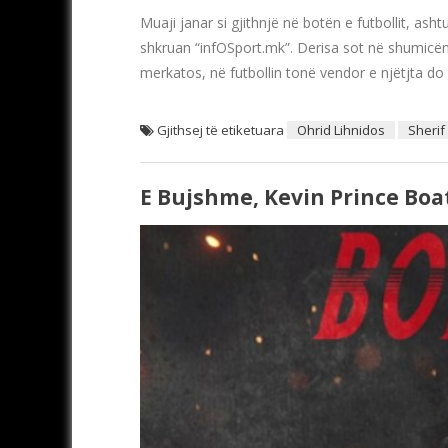
Muaji janar si gjithnjë në botën e futbollit, asht
shkruan “infOSport.mk”. Derisa sot në shumicën
merkatos, në futbollin tonë vendor e njëtjta d
Gjithsej të etiketuara
Ohrid Lihnidos
Sherif
E Bujshme, Kevin Prince Boa