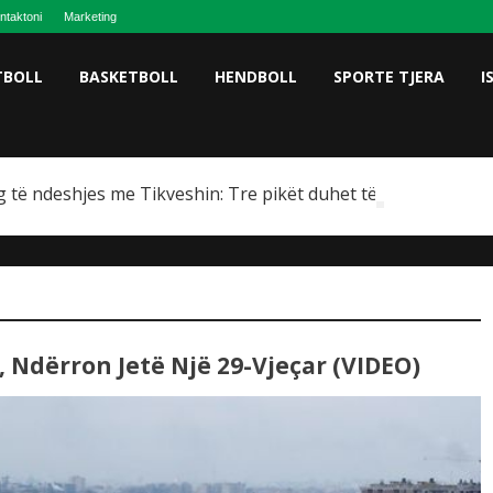
ntaktoni
Marketing
TBOLL
BASKETBOLL
HENDBOLL
SPORTE TJERA
I
ag të ndeshjes me Tikveshin: Tre pikët duhet të mbeten në 
 Ndërron Jetë Një 29-Vjeçar (VIDEO)