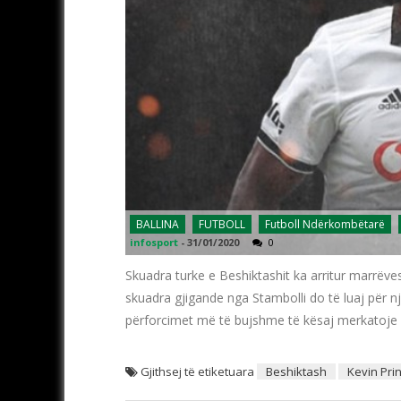
BALLINA
FUTBOLL
Futboll Ndërkombëtarë
infosport
-
31/01/2020
0
Skuadra turke e Beshiktashit ka arritur marrëv
skuadra gjigande nga Stambolli do të luaj për nj
përforcimet më të bujshme të kësaj merkatoje 
Gjithsej të etiketuara
Beshiktash
Kevin Pri