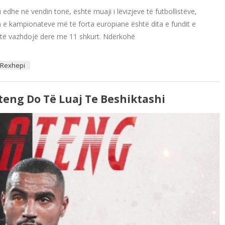
u edhe në vendin tonë, është muaji i lëvizjeve të futbollistëve,
 e kampionateve më të forta europiane është dita e fundit e
o të vazhdojë dere me 11 shkurt. Ndërkohë
 Rexhepi
teng Do Të Luaj Te Beshiktashi