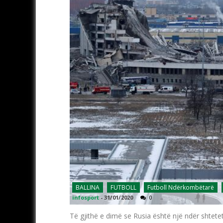
BALLINA
FUTBOLL
Futboll Ndërkombëtarë
infosport
-
31/01/2020
0
Të gjithë e dimë se Rusia është një ndër shtetet