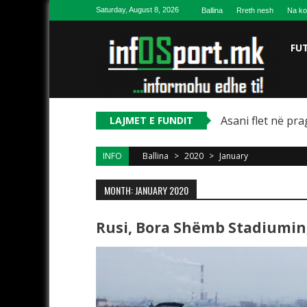
Skip to content
Saturday, August 8, 2026
Ballina
Rreth nesh
Na ko
FU
Asani flet në pr
LAJMET E FUNDIT
INFO
Ballina
>
2020
>
January
MONTH: JANUARY 2020
Rusi, Bora Shëmb Stadiumin,