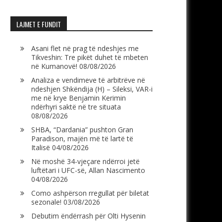
LAJMET E FUNDIT
Asani flet në prag të ndeshjes me
Tikveshin: Tre pikët duhet të mbeten
në Kumanovë!
08/08/2026
Analiza e vendimeve të arbitrëve në
ndeshjen Shkëndija (H) – Sileksi, VAR-i
me në krye Benjamin Kerimin
ndërhyri saktë në tre situata
08/08/2026
SHBA, “Dardania” pushton Gran
Paradison, majën më të lartë të
Italisë
04/08/2026
Në moshë 34-vjeçare ndërroi jetë
luftëtari i UFC-së, Allan Nascimento
04/08/2026
Como ashpërson rregullat për biletat
sezonale!
03/08/2026
Debutim ëndërrash për Olti Hysenin