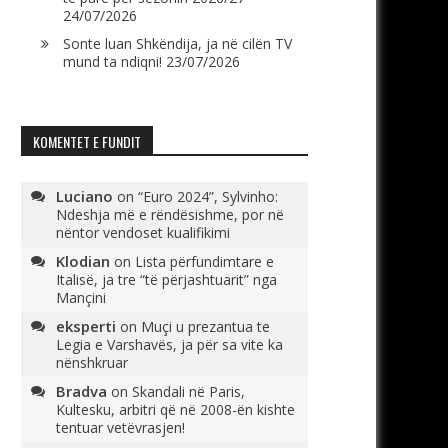
24/07/2026
Sonte luan Shkëndija, ja në cilën TV
mund ta ndiqni!
23/07/2026
KOMENTET E FUNDIT
Luciano
on
“Euro 2024”, Sylvinho:
Ndeshja më e rëndësishme, por në
nëntor vendoset kualifikimi
Klodian
on
Lista përfundimtare e
Italisë, ja tre “të përjashtuarit” nga
Mançini
eksperti
on
Muçi u prezantua te
Legia e Varshavës, ja për sa vite ka
nënshkruar
Bradva
on
Skandali në Paris,
Kultesku, arbitri që në 2008-ën kishte
tentuar vetëvrasjen!