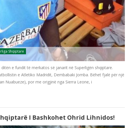
rliga Shqiptare
ditën e fundit të merkatos së janarit në Superligën shqiptare.
tbollistin e Atletiko Madridit, Dembabaki Jomba. Bëhet fjalë për një
an Nuabueze), por me origjinë nga Sierra Leone, i
Shqiptarë I Bashkohet Ohrid Lihnidos!