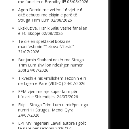
me fanellën e Brøndby IF!
03/08/2026
Agon Demiri me vetëm 16 vjet e 6
ditë debutoi me ekipin e parë të
Struga Trim Lum
02/08/2026
Ekskluzive, Fisnik Saliu veshë fanellën
e FC Skopje
02/08/2026
Të dielën spektakël boksi në
manifestimin “Tetova N’festë”
31/07/2026
Bunjamin Shabani nesër me Struga
Trim Lum zhvillon ndeshjen numër
200!
24/07/2026
Tikveshi e nis vrrullshëm sezonin e ri
në Ligën e Parë (VIDEO)
24/07/2026
FFM vjen me një super lajm për
tifozët e Shkëndijës!
24/07/2026
Ekipi i Struga Trim Lum u mirëprit nga
numri 1 i Strugës, Mendi Qyra
24/07/2026
LPFMV, nigeriani Lawal autorë i golit
të parë për sezonin 2026/27