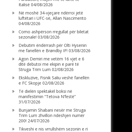
Italisë
04/08/2026
Në moshë 34-vjeçare ndërroi jetë
luftëtari i UFC-së, Allan Nascimento
04/08/2026
Como ashpërson rregullat për biletat
sezonale!
03/08/2026
Debutim ëndërrash për Olti Hysenin
me fanellën e Brøndby IF!
03/08/2026
Agon Demiri me vetëm 16 vjet e 6
ditë debutoi me ekipin e parë të
Struga Trim Lum
02/08/2026
Ekskluzive, Fisnik Saliu veshë fanellën
e FC Skopje
02/08/2026
Të dielën spektakël boksi në
manifestimin “Tetova N’festë”
31/07/2026
Bunjamin Shabani nesër me Struga
Trim Lum zhvillon ndeshjen numër
200!
24/07/2026
Tikveshi e nis vrrullshëm sezonin e ri