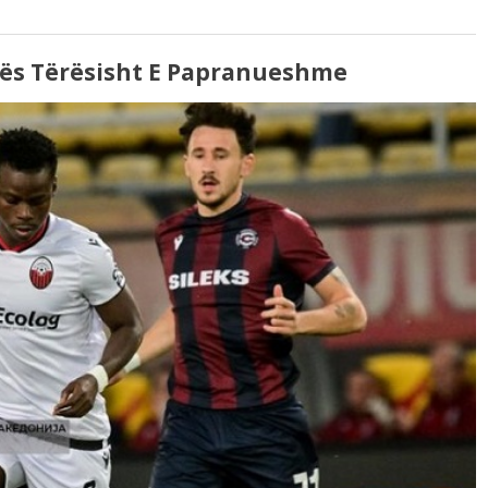
ës Tërësisht E Papranueshme