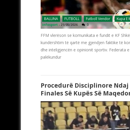
BALLINA
FUTBOLL
Futboll Vendor
Kupa E
infosport
-
21/05/2026
0
FFM vlerëson se komunikata e fundit e KF Shkë
kundërshtim të qartë me gjendjen faktike të k
dhe inteligjencën e opinionit sportiv. Federat
palëkundur
Procedurë Disciplinore Ndaj
Finales Së Kupës Së Maqedon