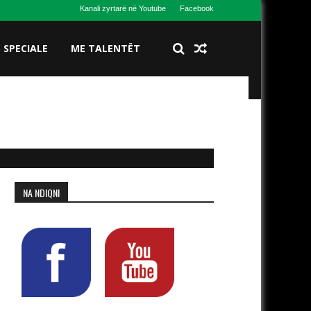
Kanali zyrtarë në Youtube
Facebook
S SPECIALE
ME TALENTËT
NA NDIQNI