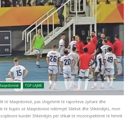
 Maqedonisë
TOP LAJME
lit të Maqedonisë, pas shqyrtimit të raporteve zyrtare dhe
ale të Kupës së Maqedonisë ndërmjet Sileksit dhe Shkëndijës, mori
ciplinore kundër Shkëndijës për shkak të mosrespektimit të himnit