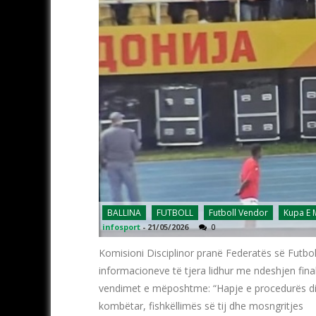
BALLINA
FUTBOLL
Futboll Vendor
Kupa E
infosport
-
21/05/2026
0
Komisioni Disciplinor pranë Federatës së Futbol
informacioneve të tjera lidhur me ndeshjen fin
vendimet e mëposhtme: “Hapje e procedurës dis
kombëtar, fishkëllimës së tij dhe mosngritjes