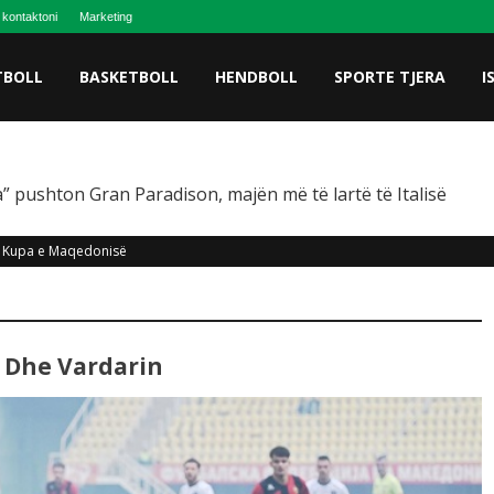
 kontaktoni
Marketing
TBOLL
BASKETBOLL
HENDBOLL
SPORTE TJERA
I
” pushton Gran Paradison, majën më të lartë të Italisë
Kupa e Maqedonisë
n Dhe Vardarin