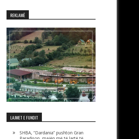
REKLAMË
LAJMET E FUNDIT
SHBA, “Dardania” pushton Gran
Paradison, majën më të lartë të