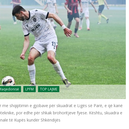
 Maqedonisë
LPFM
TOP LAJME
 me shqiptimin e gjobave për skuadrat e Ligës së Parë, e që kanë
oteknike, por edhe për shkak brohoritjeve fyese. Kështu, skuadra e
 finale të Kupës kundër Shkëndijës