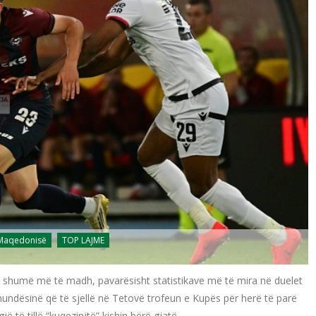
 Maqedonisë
TOP LAJME
tit shumë më të madh, pavarësisht statistikave më të mira në duelet
mundësinë që të sjellë në Tetovë trofeun e Kupës për herë të parë
ë të tillë “kuqezinjtë” kishin bërë gjatë