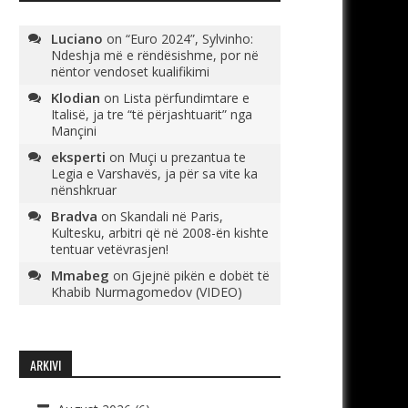
Luciano
on
“Euro 2024”, Sylvinho:
Ndeshja më e rëndësishme, por në
nëntor vendoset kualifikimi
Klodian
on
Lista përfundimtare e
Italisë, ja tre “të përjashtuarit” nga
Mançini
eksperti
on
Muçi u prezantua te
Legia e Varshavës, ja për sa vite ka
nënshkruar
Bradva
on
Skandali në Paris,
Kultesku, arbitri që në 2008-ën kishte
tentuar vetëvrasjen!
Mmabeg
on
Gjejnë pikën e dobët të
Khabib Nurmagomedov (VIDEO)
ARKIVI