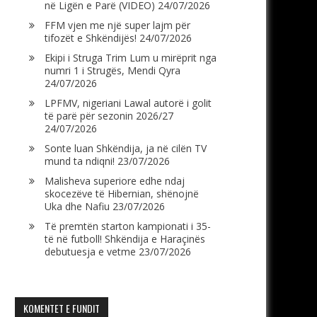
në Ligën e Parë (VIDEO)
24/07/2026
FFM vjen me një super lajm për
tifozët e Shkëndijës!
24/07/2026
Ekipi i Struga Trim Lum u mirëprit nga
numri 1 i Strugës, Mendi Qyra
24/07/2026
LPFMV, nigeriani Lawal autorë i golit
të parë për sezonin 2026/27
24/07/2026
Sonte luan Shkëndija, ja në cilën TV
mund ta ndiqni!
23/07/2026
Malisheva superiore edhe ndaj
skocezëve të Hibernian, shënojnë
Uka dhe Nafiu
23/07/2026
Të premtën starton kampionati i 35-
të në futboll! Shkëndija e Haraçinës
debutuesja e vetme
23/07/2026
KOMENTET E FUNDIT