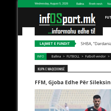
Skip to content
Wednesday, August 5, 2026
Ballina
Rreth nesh
Na
FU
SHBA, “Dardania
LAJMET E FUNDIT
INFO
Ballina
>
FUTBOLL
>
Futboll vendor
>
KUPA E MAQEDONISË
FFM, Gjoba Edhe Për Sileksi