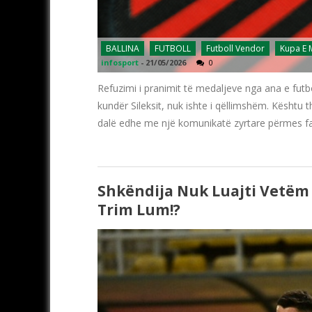
BALLINA
FUTBOLL
Futboll Vendor
Kupa E
infosport
-
21/05/2026
0
Refuzimi i pranimit të medaljeve nga ana e fut
kundër Sileksit, nuk ishte i qëllimshëm. Kështu 
dalë edhe me një komunikatë zyrtare përmes faq
Shkëndija Nuk Luajti Vetëm
Trim Lum!?