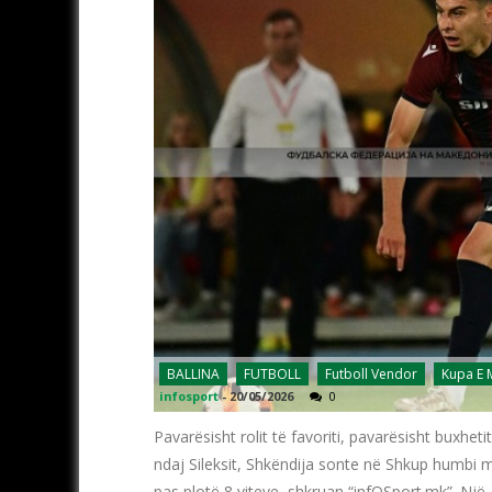
BALLINA
FUTBOLL
Futboll Vendor
Kupa E
infosport
-
20/05/2026
0
Pavarësisht rolit të favoriti, pavarësisht buxhe
ndaj Sileksit, Shkëndija sonte në Shkup humbi 
pas plotë 8 viteve, shkruan “infOSport.mk”. Një gj