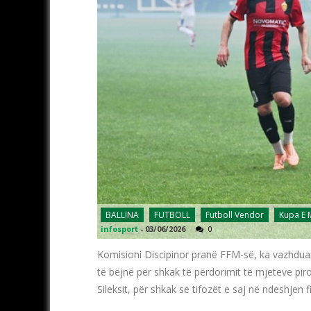
BALLINA
FUTBOLL
Futboll Vendor
Kupa E
infosport
-
03/06/2026
0
Komisioni Discipinor pranë FFM-së, ka vazhduar
të bëjnë për shkak të përdorimit të mjeteve pir
Sileksit, për shkak se tifozët e saj në ndeshjen