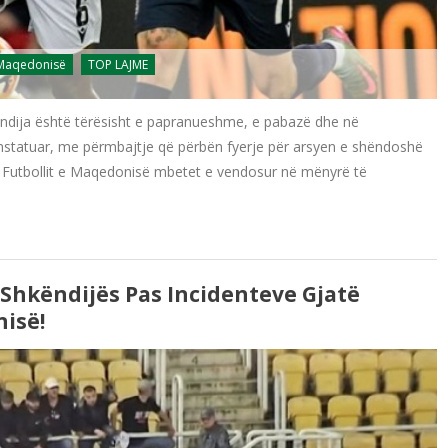
 Maqedonisë
TOP LAJME
ndija është tërësisht e papranueshme, e pabazë dhe në
onstatuar, me përmbajtje që përbën fyerje për arsyen e shëndoshë
a e Futbollit e Maqedonisë mbetet e vendosur në mënyrë të
 Shkëndijës Pas Incidenteve Gjatë
isë!