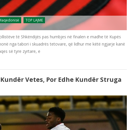
 Maqedonisë
TOP LAJME
bollistëve të Shkëndijës pas humbjes në finalen e madhe të Kupës
thonë nga tabori i skuadrës tetovare, që lidhur me këtë ngjarje kanë
es së tyre zyrtare, e
 Kundër Vetes, Por Edhe Kundër Struga