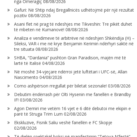
nga Omeragiç
08/08/2026
Gafuri: Në Shtip ndaj Bregallnicës udhëtojmë për një rezultat
pozitiv
08/08/2026
Asani flet në prag të ndeshjes me Tikveshin: Tre pikët duhet
të mbeten në Kumanovë!
08/08/2026
Analiza e vendimeve të arbitrëve në ndeshjen Shkëndija (H) –
Sileksi, VAR-i me në krye Benjamin Kerimin ndërhyri saktë në
tre situata
08/08/2026
SHBA, “Dardania” pushton Gran Paradison, majën më të
lartë të Italisë
04/08/2026
Në moshë 34-vjeçare ndërroi jetë luftëtari i UFC-së, Allan
Nascimento
04/08/2026
Como ashpërson rregullat për biletat sezonale!
03/08/2026
Debutim ëndërrash për Olti Hysenin me fanellën e Brøndby
IF!
03/08/2026
Agon Demiri me vetëm 16 vjet e 6 ditë debutoi me ekipin e
parë të Struga Trim Lum
02/08/2026
Ekskluzive, Fisnik Saliu veshë fanellën e FC Skopje
02/08/2026
Të dielën spektakël boksi në manifestimin “Tetova N’festë”