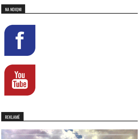
NA NDIQNI
REKLAMË