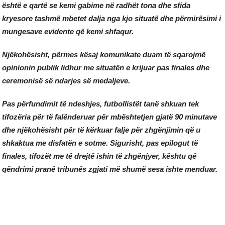
është e qartë se kemi gabime në radhët tona dhe sfida
kryesore tashmë mbetet dalja nga kjo situatë dhe përmirësimi i
mungesave evidente që kemi shfaqur.
Njëkohësisht, përmes kësaj komunikate duam të sqarojmë
opinionin publik lidhur me situatën e krijuar pas finales dhe
ceremonisë së ndarjes së medaljeve.
Pas përfundimit të ndeshjes, futbollistët tanë shkuan tek
tifozëria për të falënderuar për mbështetjen gjatë 90 minutave
dhe njëkohësisht për të kërkuar falje për zhgënjimin që u
shkaktua me disfatën e sotme. Sigurisht, pas epilogut të
finales, tifozët me të drejtë ishin të zhgënjyer, kështu që
qëndrimi pranë tribunës zgjati më shumë sesa ishte menduar.