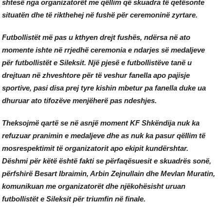
shtesë nga organizatorët me qëllim që skuadra të qetësonte
situatën dhe të rikthehej në fushë për ceremoninë zyrtare.
Futbollistët më pas u kthyen drejt fushës, ndërsa në ato
momente ishte në rrjedhë ceremonia e ndarjes së medaljeve
për futbollistët e Sileksit. Një pjesë e futbollistëve tanë u
drejtuan në zhveshtore për të veshur fanella apo pajisje
sportive, pasi disa prej tyre kishin mbetur pa fanella duke ua
dhuruar ato tifozëve menjëherë pas ndeshjes.
Theksojmë qartë se në asnjë moment KF Shkëndija nuk ka
refuzuar pranimin e medaljeve dhe as nuk ka pasur qëllim të
mosrespektimit të organizatorit apo ekipit kundërshtar.
Dëshmi për këtë është fakti se përfaqësuesit e skuadrës sonë,
përfshirë Besart Ibraimin, Arbin Zejnullain dhe Mevlan Muratin,
komunikuan me organizatorët dhe njëkohësisht uruan
futbollistët e Sileksit për triumfin në finale.