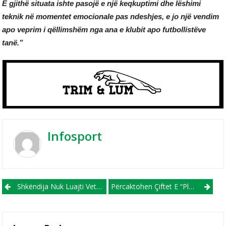
E gjithë situata ishte pasojë e një keqkuptimi dhe lëshimi
teknik në momentet emocionale pas ndeshjes, e jo një vendim
apo veprim i qëllimshëm nga ana e klubit apo futbollistëve
tanë.”
Infosport
Post navigation
Shkëndija Nuk Luajti Vetëm Kundër Vetes, Por Edhe Kundër Struga Trim Lum!?
Përcaktohen Çiftet E “play-Off” Për Inkuadrim Në Ligën E Dytë, Vllaznimi Dhe Kamjani Gati Për Të Shkruar Historinë