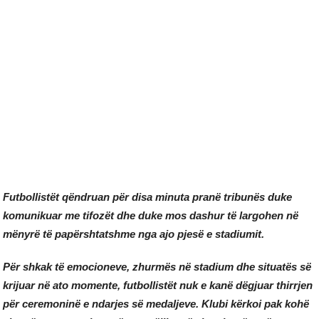
Futbollistët qëndruan për disa minuta pranë tribunës duke
komunikuar me tifozët dhe duke mos dashur të largohen në
mënyrë të papërshtatshme nga ajo pjesë e stadiumit.
Për shkak të emocioneve, zhurmës në stadium dhe situatës së
krijuar në ato momente, futbollistët nuk e kanë dëgjuar thirrjen
për ceremoninë e ndarjes së medaljeve. Klubi kërkoi pak kohë