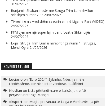
31/07/2026
Bunjamin Shabani nesër me Struga Trim Lum zhvillon
ndeshjen numër 200!
24/07/2026
Tikveshi e nis vrrullshëm sezonin e ri në Ligën e Parë (VIDEO)
24/07/2026
FFM vjen me një super lajm për tifozët e Shkëndijës!
24/07/2026
Ekipi i Struga Trim Lum u mirëprit nga numri 1 i Strugës,
Mendi Qyra
24/07/2026
KOMENTET E FUNDIT
Luciano
on
“Euro 2024”, Sylvinho: Ndeshja më e
rëndësishme, por në nëntor vendoset kualifikimi
Klodian
on
Lista përfundimtare e Italisë, ja tre “të
përjashtuarit” nga Mançini
eksperti
on
Muçi u prezantua te Legia e Varshavës, ja për
sa vite ka nënshkruar