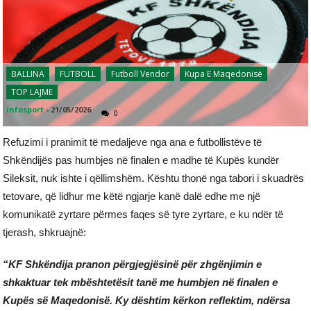
BALLINA
FUTBOLL
Futboll Vendor
Kupa E Maqedonisë
TOP LAJME
infosport
-
21/05/2026
0
Refuzimi i pranimit të medaljeve nga ana e futbollistëve të
Shkëndijës pas humbjes në finalen e madhe të Kupës kundër
Sileksit, nuk ishte i qëllimshëm. Kështu thonë nga tabori i skuadrës
tetovare, që lidhur me këtë ngjarje kanë dalë edhe me një
komunikatë zyrtare përmes faqes së tyre zyrtare, e ku ndër të
tjerash, shkruajnë:
“KF Shkëndija pranon përgjegjësinë për zhgënjimin e
shkaktuar tek mbështetësit tanë me humbjen në finalen e
Kupës së Maqedonisë. Ky dështim kërkon reflektim, ndërsa