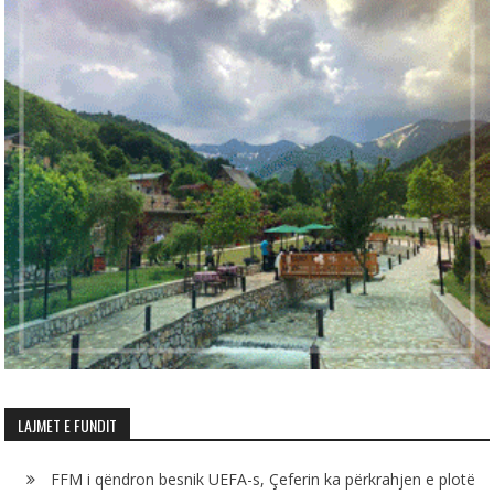
LAJMET E FUNDIT
FFM i qëndron besnik UEFA-s, Çeferin ka përkrahjen e plotë