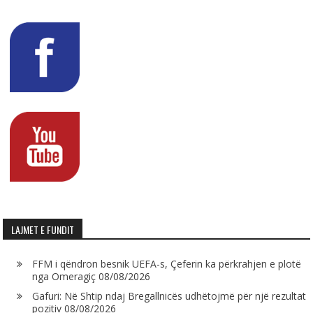
LAJMET E FUNDIT
FFM i qëndron besnik UEFA-s, Çeferin ka përkrahjen e plotë
nga Omeragiç
08/08/2026
Gafuri: Në Shtip ndaj Bregallnicës udhëtojmë për një rezultat
pozitiv
08/08/2026