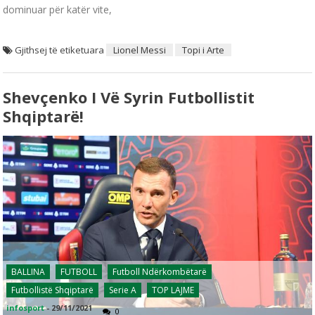
dominuar për katër vite,
Gjithsej të etiketuara
Lionel Messi
Topi i Arte
Shevçenko I Vë Syrin Futbollistit
Shqiptarë!
BALLINA
FUTBOLL
Futboll Ndërkombëtarë
Futbollistë Shqiptarë
Serie A
TOP LAJME
infosport
-
29/11/2021
0