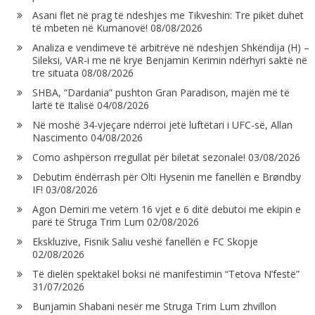
Asani flet në prag të ndeshjes me Tikveshin: Tre pikët duhet
të mbeten në Kumanovë!
08/08/2026
Analiza e vendimeve të arbitrëve në ndeshjen Shkëndija (H) –
Sileksi, VAR-i me në krye Benjamin Kerimin ndërhyri saktë në
tre situata
08/08/2026
SHBA, “Dardania” pushton Gran Paradison, majën më të
lartë të Italisë
04/08/2026
Në moshë 34-vjeçare ndërroi jetë luftëtari i UFC-së, Allan
Nascimento
04/08/2026
Como ashpërson rregullat për biletat sezonale!
03/08/2026
Debutim ëndërrash për Olti Hysenin me fanellën e Brøndby
IF!
03/08/2026
Agon Demiri me vetëm 16 vjet e 6 ditë debutoi me ekipin e
parë të Struga Trim Lum
02/08/2026
Ekskluzive, Fisnik Saliu veshë fanellën e FC Skopje
02/08/2026
Të dielën spektakël boksi në manifestimin “Tetova N’festë”
31/07/2026
Bunjamin Shabani nesër me Struga Trim Lum zhvillon