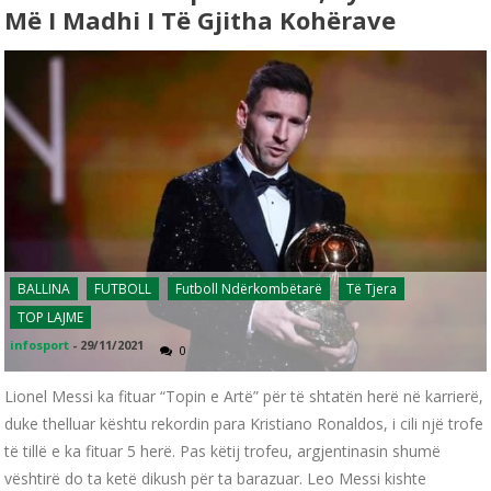
Më I Madhi I Të Gjitha Kohërave
BALLINA
FUTBOLL
Futboll Ndërkombëtarë
Të Tjera
TOP LAJME
infosport
-
29/11/2021
0
Lionel Messi ka fituar “Topin e Artë” për të shtatën herë në karrierë,
duke thelluar kështu rekordin para Kristiano Ronaldos, i cili një trofe
të tillë e ka fituar 5 herë. Pas këtij trofeu, argjentinasin shumë
vështirë do ta ketë dikush për ta barazuar. Leo Messi kishte