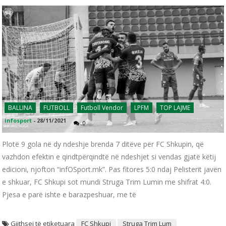
BALLINA
FUTBOLL
Futboll Vendor
LPFM
TOP LAJME
infosport
-
28/11/2021
0
Plotë 9 gola në dy ndeshje brenda 7 ditëve për FC Shkupin, që
vazhdon efektin e qindtpërqindtë në ndeshjet si vendas gjatë këtij
edicioni, njofton “infOSport.mk”. Pas fitores 5:0 ndaj Pelisterit javën
e shkuar, FC Shkupi sot mundi Struga Trim Lumin me shifrat 4:0.
Pjesa e parë ishte e barazpeshuar, me të
Gjithsej të etiketuara
FC Shkupi
Struga Trim Lum