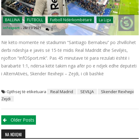
BALLINA
FUTBOLL
Futboll Ndërkombëtarë
La Liga
infosport
-
28/11/2021
0
Në këto momente në stadiumin “Santiago Bernabeu” po zhvillohet
derbi ndeshja e javës së 15-të midis Real Madridit dhe Seviljës,
njofton “infOSport.mk”. Pas 45 minutave të para rezulati është i
barabartë 1:1, ndërsa këtë takim nga afër po e ndjek edhe deputeti
i AlternAtivës, Skender Rexhepi – Zejdi, i cili bashkë
Gjithsej të etiketuara
Real Madrid
SEVILJA
Skender Rexhepi
Zejdi
Posts navigation
Older Posts
NA NDIQNI