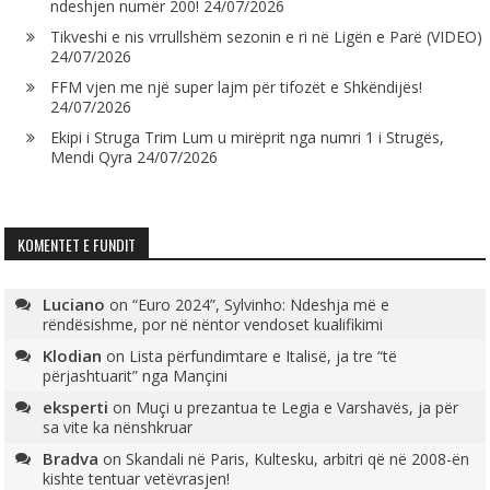
ndeshjen numër 200!
24/07/2026
Tikveshi e nis vrrullshëm sezonin e ri në Ligën e Parë (VIDEO)
24/07/2026
FFM vjen me një super lajm për tifozët e Shkëndijës!
24/07/2026
Ekipi i Struga Trim Lum u mirëprit nga numri 1 i Strugës,
Mendi Qyra
24/07/2026
KOMENTET E FUNDIT
Luciano
on
“Euro 2024”, Sylvinho: Ndeshja më e
rëndësishme, por në nëntor vendoset kualifikimi
Klodian
on
Lista përfundimtare e Italisë, ja tre “të
përjashtuarit” nga Mançini
eksperti
on
Muçi u prezantua te Legia e Varshavës, ja për
sa vite ka nënshkruar
Bradva
on
Skandali në Paris, Kultesku, arbitri që në 2008-ën
kishte tentuar vetëvrasjen!