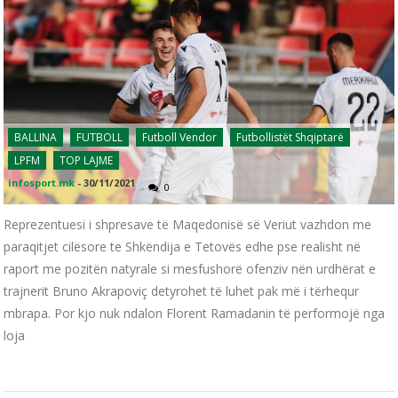
BALLINA
FUTBOLL
Futboll Vendor
Futbollistët Shqiptarë
LPFM
TOP LAJME
infosport.mk
-
30/11/2021
0
Reprezentuesi i shpresave të Maqedonisë së Veriut vazhdon me
paraqitjet cilësore te Shkëndija e Tetovës edhe pse realisht në
raport me pozitën natyrale si mesfushorë ofenziv nën urdhërat e
trajnerit Bruno Akrapoviç detyrohet të luhet pak më i tërhequr
mbrapa. Por kjo nuk ndalon Florent Ramadanin të performojë nga
loja