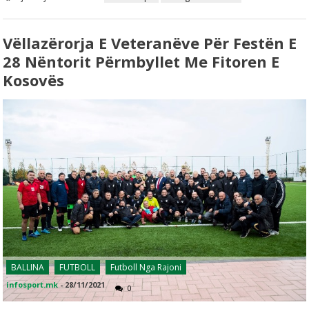
Vëllazërorja E Veteranëve Për Festën E
28 Nëntorit Përmbyllet Me Fitoren E
Kosovës
BALLINA
FUTBOLL
Futboll Nga Rajoni
infosport.mk
-
28/11/2021
0