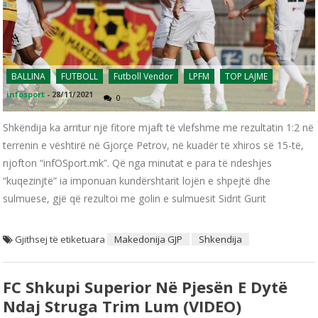
BALLINA
FUTBOLL
Futboll Vendor
LPFM
TOP LAJME
infosport
-
28/11/2021
0
Shkëndija ka arritur një fitore mjaft të vlefshme me rezultatin 1:2 në
terrenin e vështirë në Gjorçe Petrov, në kuadër të xhiros së 15-të,
njofton “infOSport.mk”. Që nga minutat e para të ndeshjes
“kuqezinjtë” ia imponuan kundërshtarit lojën e shpejtë dhe
sulmuese, gjë që rezultoi me golin e sulmuesit Sidrit Gurit
Gjithsej të etiketuara
Makedonija GJP
Shkendija
FC Shkupi Superior Në Pjesën E Dytë
Ndaj Struga Trim Lum (VIDEO)