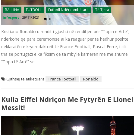
BALLINA
FUTBOLL
Futboll Ndërkombëtarë
Të Tjera
infosport
-
29/11/2021
0
Kristiano Ronaldo u rendit i gjashti në renditjen për “Topin e Artë”,
ndërkohë që para ceremonisë ai ka reaguar për të hedhur poshtë
deklaratën e kryeredaktorit të France Football, Pascal Ferre, i cili
tha se portugezi e ka fiksim që ta mbylle karrierën me më shumë
“Topa të Artë” se
Gjithsej të etiketuara
France Football
Ronaldo
Kulla Eiffel Ndriçon Me Fytyrën E Lionel
Messit!