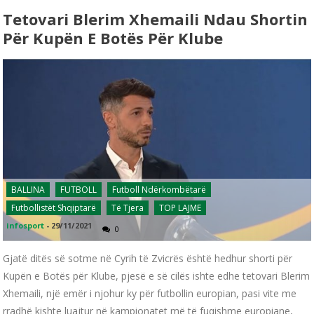
Tetovari Blerim Xhemaili Ndau Shortin
Për Kupën E Botës Për Klube
BALLINA
FUTBOLL
Futboll Ndërkombëtarë
Futbollistët Shqiptarë
Të Tjera
TOP LAJME
infosport
-
29/11/2021
0
Gjatë ditës së sotme në Cyrih të Zvicrës është hedhur shorti për
Kupën e Botës për Klube, pjesë e së cilës ishte edhe tetovari Blerim
Xhemaili, një emër i njohur ky për futbollin europian, pasi vite me
rradhë kishte luajtur në kampionatet më të fuqishme europiane,