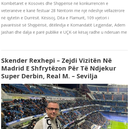
Kombëtaret e Kosovës dhe Shqipërisë në konkurrencën e
veteranëve e kanë festuar 28 Nëntorin me një ndeshje vëllazërore
në qytetin e Durrësit. Kësisoj, Dita e Flamurit, 109 vjetori i
pavarësisë së Shqipërisë, ditëlindja e Komandatit Legjendar, Adem
Jashari dhe dalja e parë publike e UÇK-së kësaj radhe u nderuan me
Skender Rexhepi – Zejdi Vizitën Në
Madrid E Shfrytëzon Për Të Ndjekur
Super Derbin, Real M. – Sevilja