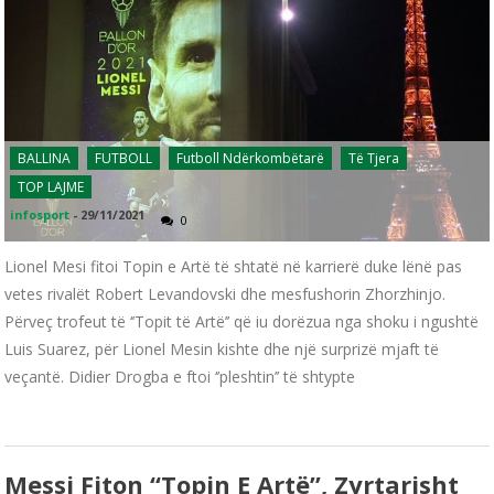
BALLINA
FUTBOLL
Futboll Ndërkombëtarë
Të Tjera
TOP LAJME
infosport
-
29/11/2021
0
Lionel Mesi fitoi Topin e Artë të shtatë në karrierë duke lënë pas
vetes rivalët Robert Levandovski dhe mesfushorin Zhorzhinjo.
Përveç trofeut të ‘’Topit të Artë’’ që iu dorëzua nga shoku i ngushtë
Luis Suarez, për Lionel Mesin kishte dhe një surprizë mjaft të
veçantë. Didier Drogba e ftoi ‘’pleshtin’’ të shtypte
Messi Fiton “Topin E Artë”, Zyrtarisht