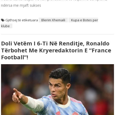
ndërsa me mjaft sukses
Gjithsej të etiketuara
Blerim Xhemaili
Kupa e Botes per
klube
Doli Vetëm I 6-Ti Në Renditje, Ronaldo
Tërbohet Me Kryeredaktorin E “France
Football”!