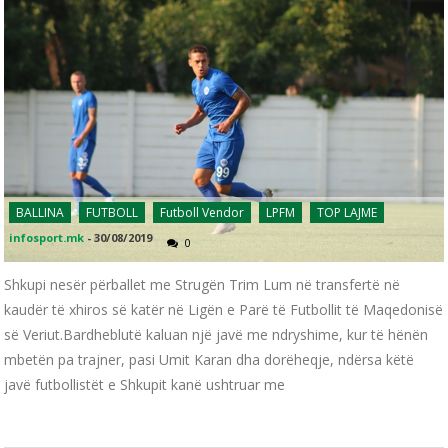
BALLINA
FUTBOLL
Futboll Vendor
LPFM
TOP LAJME
infosport.mk
-
30/08/2019
0
Shkupi nesër përballet me Strugën Trim Lum në transfertë në
kaudër të xhiros së katër në Ligën e Parë të Futbollit të Maqedonisë
së Veriut.Bardheblutë kaluan një javë me ndryshime, kur të hënën
mbetën pa trajner, pasi Umit Karan dha dorëheqje, ndërsa këtë
javë futbollistët e Shkupit kanë ushtruar me