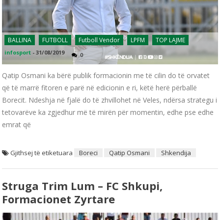
BALLINA
FUTBOLL
Futboll Vendor
LPFM
TOP LAJME
infosport
-
31/08/2019
0
Qatip Osmani ka bërë publik formacionin me të cilin do të orvatet
që të marrë fitoren e parë në edicionin e ri, këtë herë përballë
Borecit. Ndeshja në fjalë do të zhvillohet në Veles, ndërsa strategu i
tetovarëve ka zgjedhur më të mirën për momentin, edhe pse edhe
emrat që
Gjithsej të etiketuara
Boreci
Qatip Osmani
Shkendija
Struga Trim Lum – FC Shkupi,
Formacionet Zyrtare