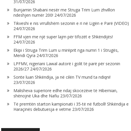
31/07/2026
Bunjamin Shabani nesër me Struga Trim Lum zhvillon
ndeshjen numër 200!
24/07/2026
Tikveshi e nis vrrullshëm sezonin e ri në Ligën e Parë (VIDEO)
24/07/2026
FFM vjen me një super lajm për tifozët e Shkëndijës!
24/07/2026
Ekipi i Struga Trim Lum u mirëprit nga numri 1 i Strugës,
Mendi Qyra
24/07/2026
LPFMV, nigeriani Lawal autorë i golit të parë për sezonin
2026/27
24/07/2026
Sonte luan Shkëndija, ja në cilën TV mund ta ndiqni!
23/07/2026
Malisheva superiore edhe ndaj skocezëve të Hibernian,
shënojnë Uka dhe Nafiu
23/07/2026
Të premtën starton kampionati i 35-të në futboll! Shkëndija e
Haraçinës debutuesja e vetme
23/07/2026