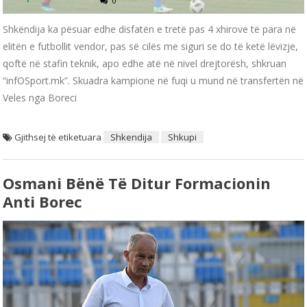
0
Shkëndija ka pësuar edhe disfatën e tretë pas 4 xhirove të para në
elitën e futbollit vendor, pas së cilës me siguri se do të ketë lëvizje,
qoftë në stafin teknik, apo edhe atë në nivel drejtorësh, shkruan
“infOSport.mk”. Skuadra kampione në fuqi u mund në transfertën në
Veles nga Boreci
Gjithsej të etiketuara
Shkendija
Shkupi
Osmani Bënë Të Ditur Formacionin
Anti Borec