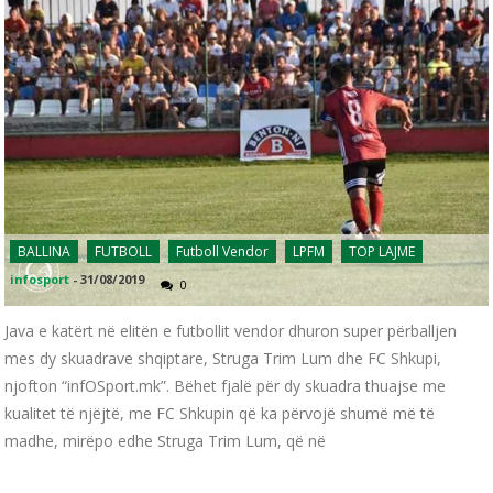
BALLINA
FUTBOLL
Futboll Vendor
LPFM
TOP LAJME
infosport
-
31/08/2019
0
Java e katërt në elitën e futbollit vendor dhuron super përballjen
mes dy skuadrave shqiptare, Struga Trim Lum dhe FC Shkupi,
njofton “infOSport.mk”. Bëhet fjalë për dy skuadra thuajse me
kualitet të njëjtë, me FC Shkupin që ka përvojë shumë më të
madhe, mirëpo edhe Struga Trim Lum, që në