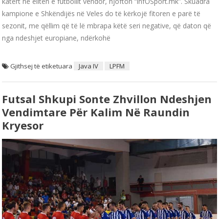
katërt në elitën e futbollit vendor, njofton “infOSport.mk”. Skuadra
kampione e Shkëndijës në Veles do të kërkojë fitoren e parë të
sezonit, me qëllim që të lë mbrapa këtë seri negative, që daton që
nga ndeshjet europiane, ndërkohë
Gjithsej të etiketuara
Java IV
LPFM
Futsal Shkupi Sonte Zhvillon Ndeshjen
Vendimtare Për Kalim Në Raundin
Kryesor