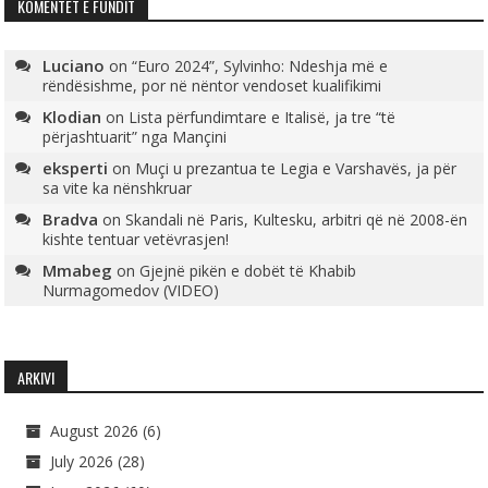
KOMENTET E FUNDIT
Luciano
on
“Euro 2024”, Sylvinho: Ndeshja më e
rëndësishme, por në nëntor vendoset kualifikimi
Klodian
on
Lista përfundimtare e Italisë, ja tre “të
përjashtuarit” nga Mançini
eksperti
on
Muçi u prezantua te Legia e Varshavës, ja për
sa vite ka nënshkruar
Bradva
on
Skandali në Paris, Kultesku, arbitri që në 2008-ën
kishte tentuar vetëvrasjen!
Mmabeg
on
Gjejnë pikën e dobët të Khabib
Nurmagomedov (VIDEO)
ARKIVI
August 2026
(6)
July 2026
(28)