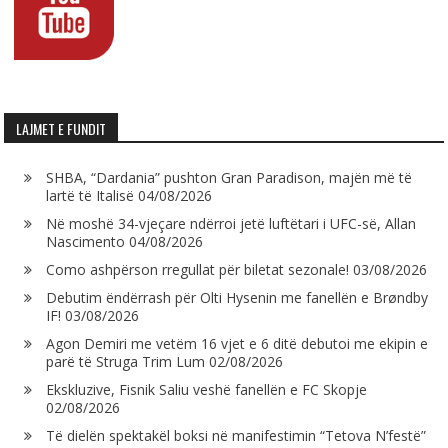
LAJMET E FUNDIT
SHBA, “Dardania” pushton Gran Paradison, majën më të
lartë të Italisë
04/08/2026
Në moshë 34-vjeçare ndërroi jetë luftëtari i UFC-së, Allan
Nascimento
04/08/2026
Como ashpërson rregullat për biletat sezonale!
03/08/2026
Debutim ëndërrash për Olti Hysenin me fanellën e Brøndby
IF!
03/08/2026
Agon Demiri me vetëm 16 vjet e 6 ditë debutoi me ekipin e
parë të Struga Trim Lum
02/08/2026
Ekskluzive, Fisnik Saliu veshë fanellën e FC Skopje
02/08/2026
Të dielën spektakël boksi në manifestimin “Tetova N’festë”