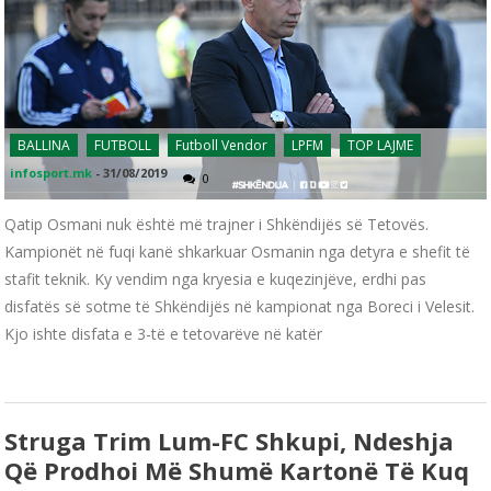
BALLINA
FUTBOLL
Futboll Vendor
LPFM
TOP LAJME
infosport.mk
-
31/08/2019
0
Qatip Osmani nuk është më trajner i Shkëndijës së Tetovës.
Kampionët në fuqi kanë shkarkuar Osmanin nga detyra e shefit të
stafit teknik. Ky vendim nga kryesia e kuqezinjëve, erdhi pas
disfatës së sotme të Shkëndijës në kampionat nga Boreci i Velesit.
Kjo ishte disfata e 3-të e tetovarëve në katër
Struga Trim Lum-FC Shkupi, Ndeshja
Që Prodhoi Më Shumë Kartonë Të Kuq