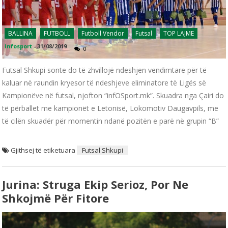
BALLINA
FUTBOLL
Futboll Vendor
Futsal
TOP LAJME
infosport
-
31/08/2019
0
Futsal Shkupi sonte do të zhvillojë ndeshjen vendimtare për të
kaluar në raundin kryesor të ndeshjeve eliminatore të Ligës së
Kampionëve në futsal, njofton “infOSport.mk”. Skuadra nga Çairi do
të përballet me kampionët e Letonisë, Lokomotiv Daugavpils, me
të cilën skuadër për momentin ndanë pozitën e parë në grupin “B”
Gjithsej të etiketuara
Futsal Shkupi
Jurina: Struga Ekip Serioz, Por Ne
Shkojmë Për Fitore