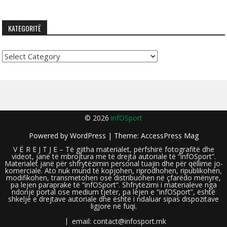
KATEGORITË
Kategoritë
© 2026
infOSport
Powered by
WordPress
| Theme:
AccessPress Mag
V Ë R E J T J E – Të gjitha materialet, përfshirë fotografitë dhe
videot, janë të mbrojtura me të drejta autoriale të “infOSport”.
Materialet janë për shfrytëzimin personal tuajin dhe për qëllime jo-
komerciale. Ato nuk mund të kopjohen, riprodhohen, ripublikohen,
modifikohen, transmetohen ose distribuohen në çfarëdo mënyre,
pa lejen paraprake të “infOSport”. Shfrytëzimi i materialeve nga
ndonjë portal ose medium tjetër, pa lejen e “infOSport”, është
shkelje e drejtave autoriale dhe është i ndaluar sipas dispozitave
ligjore në fuqi.
email: contact@infosport.mk