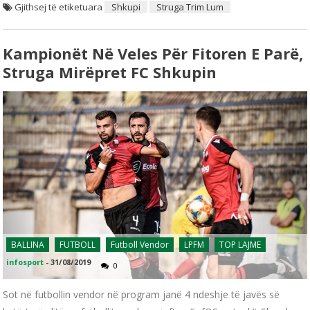
Gjithsej të etiketuara
Shkupi
Struga Trim Lum
Kampionët Në Veles Për Fitoren E Parë,
Struga Mirëpret FC Shkupin
BALLINA
FUTBOLL
Futboll Vendor
LPFM
TOP LAJME
infosport
-
31/08/2019
0
Sot në futbollin vendor në program janë 4 ndeshje të javës së