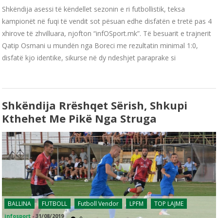
Shkëndija asessi të këndellet sezonin e ri futbollistik, teksa
kampionët në fuqi të vendit sot pësuan edhe disfatën e tretë pas 4
xhirove të zhvilluara, njofton “infOSport.mk”. Të besuarit e trajnerit
Qatip Osmani u mundën nga Boreci me rezultatin minimal 1:0,
disfatë kjo identike, sikurse në dy ndeshjet paraprake si
Shkëndija Rrëshqet Sërish, Shkupi
Kthehet Me Pikë Nga Struga
BALLINA
FUTBOLL
Futboll Vendor
LPFM
TOP LAJME
infosport
-
31/08/2019