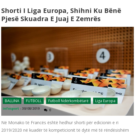
Shorti I Liga Europa, Shihni Ku Bënë
Pjesë Skuadra E Juaj E Zemrës
BALLINA
FUTBOLL
Futboll Ndërkombëtarë
Liga Europa
infosport
-
30/08/2019
0
Në Monako të Francës është hedhur shorti për edicionin e ri
2019/2020 në kuadër të kompeticionit të dytë më të rëndësishëm