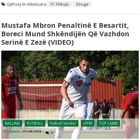
Gjithsej të etiketuara
FC Shkupi
Struga
Mustafa Mbron Penaltinë E Besartit,
Boreci Mund Shkëndijën Që Vazhdon
Serinë E Zezë (VIDEO)
BALLINA
FUTBOLL
Futboll Vendor
LPFM
TOP LAJME
infosport
-
31/08/2019
0