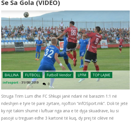
Se Sa Gola (VIDEO)
BALLINA
FUTBOLL
Futboll Vendor
LPFM
TOP LAJME
infosport
-
31/08/2019
0
Struga Trim Lum dhe FC Shkupi janë ndarë në barazim 1:1 në
ndeshjen e tyre të parë zyrtare, njofton “infOSport.mk”. Doli të jetë
ky një takim shumë i luftuar nga ana e të dyja skuadrave, ku si
pasojë u treguan edhe 3 kartonë të kuq, dy prej të cilëve në