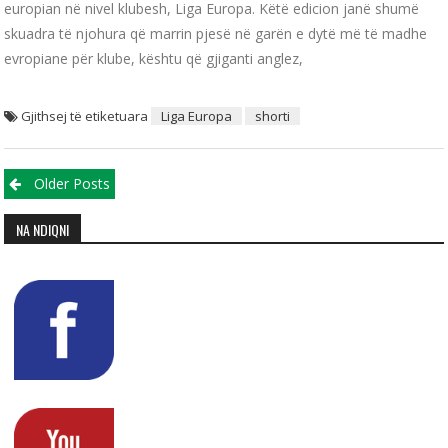
europian në nivel klubesh, Liga Europa. Këtë edicion janë shumë
skuadra të njohura që marrin pjesë në garën e dytë më të madhe
evropiane për klube, kështu që gjiganti anglez,
Gjithsej të etiketuara
Liga Europa
shorti
Posts navigation
Older Posts
NA NDIQNI